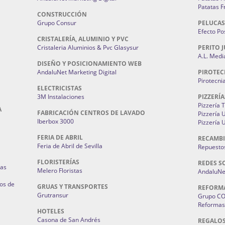
Patatas F
CONSTRUCCIÓN
Grupo Consur
PELUCAS
Efecto Pos
CRISTALERÍA, ALUMINIO Y PVC
Cristaleria Aluminios & Pvc Glasysur
PERITO J
A.L. Medi
DISEÑO Y POSICIONAMIENTO WEB
AndaluNet Marketing Digital
PIROTEC
Pirotecni
ELECTRICISTAS
3M Instalaciones
PIZZERÍA
Pizzería 
A
FABRICACIÓN CENTROS DE LAVADO
Pizzería
Iberbox 3000
Pizzería 
FERIA DE ABRIL
RECAMBI
Feria de Abril de Sevilla
Repuestos
FLORISTERÍAS
REDES S
ias
Melero Floristas
AndaluNet
os de
GRUAS Y TRANSPORTES
REFORM
Grutransur
Grupo C
Reformas 
HOTELES
Casona de San Andrés
REGALO