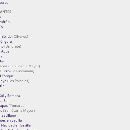
oyeros
RANTES
a
zafrán
´s
 Bólido
(Olivares)
Góngora
no
(Umbrete)
l Agua
ra
lia
Tapas
(Sanlúcar la Mayor)
 Curro
(La Rinconada)
el Tanque
Mayo
(Los Palacios)
lla
Sol y Sombra
a Sal
apas
(Tomares)
zo
(Sanlúcar la Mayor)
a Sevillano
tes en Sevilla
Navidad en Sevilla