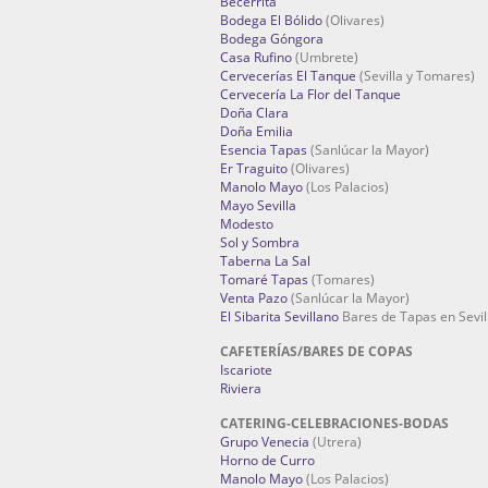
Becerrita
Bodega El Bólido
(Olivares)
Bodega Góngora
Casa Rufino
(Umbrete)
Cervecerías El Tanque
(Sevilla y Tomares)
Cervecería La Flor del Tanque
Doña Clara
Doña Emilia
Esencia Tapas
(Sanlúcar la Mayor)
Er Traguito
(Olivares)
Manolo Mayo
(Los Palacios)
Mayo Sevilla
Modesto
Sol y Sombra
Taberna La Sal
Tomaré Tapas
(Tomares)
Venta Pazo
(Sanlúcar la Mayor)
El Sibarita Sevillano
Bares de Tapas en Sevil
CAFETERÍAS/BARES DE COPAS
Iscariote
Riviera
CATERING-CELEBRACIONES-BODAS
Grupo Venecia
(Utrera)
Horno de Curro
Manolo Mayo
(Los Palacios)