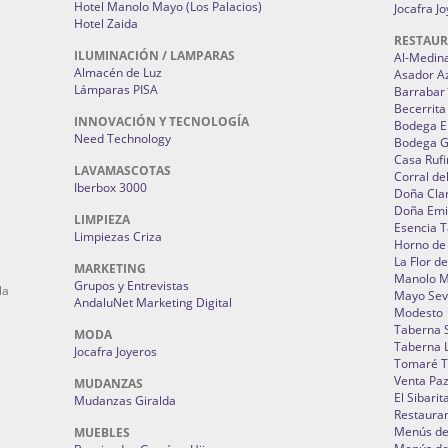
Hotel Manolo Mayo (Los Palacios)
Jocafra J
Hotel Zaida
RESTAU
ILUMINACIÓN / LAMPARAS
Al-Medin
Almacén de Luz
Asador A
Lámparas PISA
Barrabar
Becerrita
INNOVACIÓN Y TECNOLOGÍA
Bodega El
Need Technology
Bodega 
Casa Rufi
LAVAMASCOTAS
Corral de
Iberbox 3000
Doña Cla
Doña Emi
LIMPIEZA
Esencia 
Limpiezas Criza
Horno de
La Flor d
MARKETING
Manolo 
Grupos y Entrevistas
la
Mayo Sevi
AndaluNet Marketing Digital
Modesto
Taberna 
MODA
Taberna L
Jocafra Joyeros
Tomaré T
Venta Pa
MUDANZAS
El Sibarit
Mudanzas Giralda
Restauran
Menús de 
MUEBLES