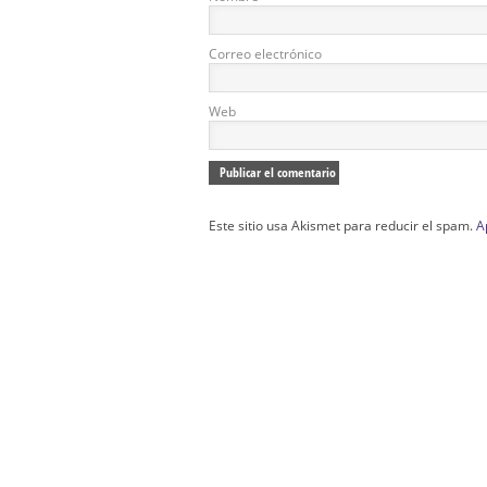
Correo electrónico
Web
Este sitio usa Akismet para reducir el spam.
A
Confección Túnicas Y Antifaces De Naza
Santa:
La Casa del Nazareno.
Diseño Páginas Web Sevilla | Creación T
AndaluNet
Curso de Quiromasaje Sevilla | Curso de Re
Drenaje Linfático Sevilla | Curso básico de Ho
Cursos de Quiromasaje Sevilla | Cursos
escuela de naturismo.