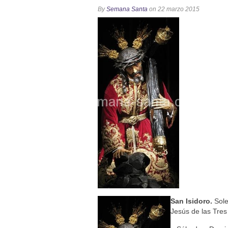
Solemne y devoto Besamanos e
By
Semana Santa
on 22 marzo 2015
Función Principal de Instituto 
Besapié y Besamano en la Qui
Gitanos: Besamanos del Señor 
Besamanos del Señor de la Divi
San Isidoro.
Sol
Jesús de las Tres