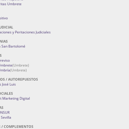
ritas Umbrete
itivo
UDICIAL
aciones y Peritaciones Judiciales
NIAS
a San Bartolomé
S
Treviso
 Umbrete
(Umbrete)
Umbría
(Umbrete)
OS / AUTOREPUESTOS
 José Luis
OCIALES
 Marketing Digital
AS
ONSUR
Sevilla
S / COMPLEMENTOS