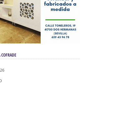
 COFRADE
026
D