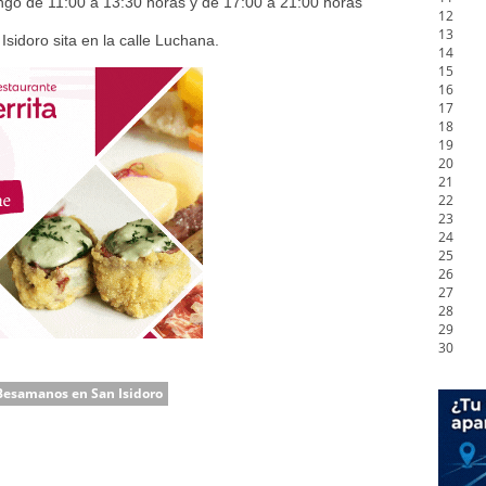
go de 11:00 a 13:30 horas y de 17:00 a 21:00 horas
12
13
Isidoro sita en la calle Luchana.
14
15
16
17
18
19
20
21
22
23
24
25
26
27
28
29
30
Besamanos en San Isidoro