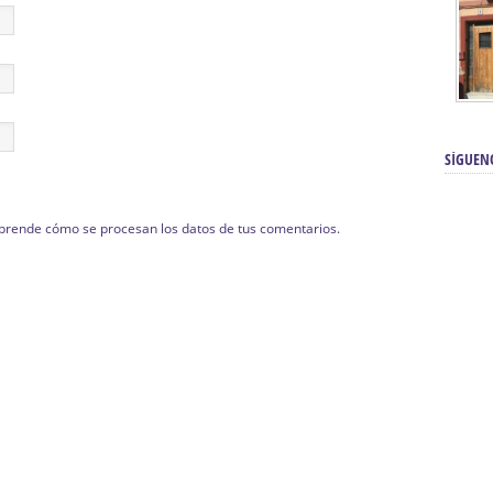
SÍGUEN
prende cómo se procesan los datos de tus comentarios.
renos | Tienda Cofrade | Semana
Averías eléctricas Sevilla | Electricista 
Electricista urgente en Sevilla | Protección c
iendas Online | Posicionamiento:
Chimeneas En Sevilla | Estufas En Sevill
Comprar Neumáticos Baratos Usados, 
flexología Podal Sevilla | Curso de
En Sevilla:
Hipergoma
meopatía:
Hufeland
Tienda de muebles de cocina en el Aljar
 de Acupuntura Sevilla:
Hufeland,
Sevilla | Venta de cocinas en Sanlúcar la Ma
Posicionamiento En Buscadores Sevill