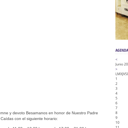
n honor de María Santísima en su Soledad – San Lorenzo
a la Virgen del Valle
nta Angustia
de la Salud
na Misericordia, Vía Crucis y Traslado – Siete Palabras
AGENDA
<
Junio 2
>
L
M
X
J
V
S
1
2
3
4
5
6
7
8
emne y devoto Besamanos en honor de Nuestro Padre
9
 Caídas con el siguiente horario:
10
11