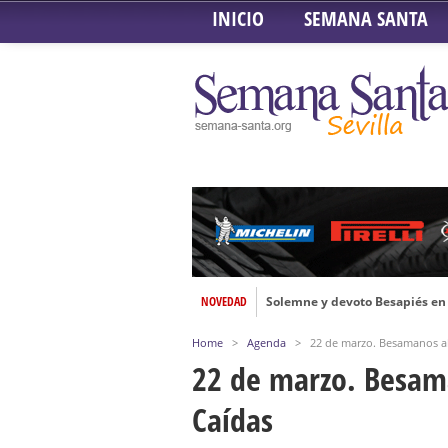
INICIO
SEMANA SANTA
NOVEDAD
Solemne y devoto Besapiés en 
Misa Solemne en honor a Nues
Home
>
Agenda
>
22 de marzo. Besamanos al
Solemne Triduo a la Virgen de
22 de marzo. Besama
Función de la Anunciación del
Caídas
Besamanos al Señor del Gran P