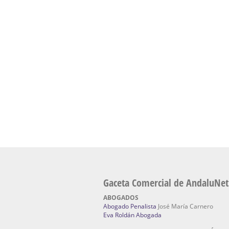
Cursos de Naturopatia en Sevilla – E
presencial de naturopatía – Dónde estudiar Nat
Academia En Sevilla Especializada En C
Bach
: Hufeland, escuela de naturismo.
Escuela Naturismo Sevilla | Medicina Natu
Sevilla
: Hufeland, escuela de naturismo.
Fabricación de Alta Joyería en Sevilla | Talle
reparación de joyas Sevilla:
Jocafra Joyeros.
Fabricante máquinas de lavado de coches 
coches | Instaladores boxes de lavado de co
IBERBOX 3000.
Chatarrerías | Chatarras, Metales, Residuos
El Pino
Gaceta Comercial de AndaluNet
ABOGADOS
Abogado Penalista
José María Carnero
Eva Roldán Abogada