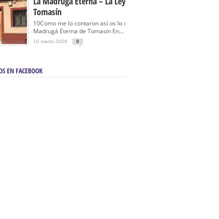
La Madrugá Eterna – La Leyenda De
Tomasín
10Como me lo contaron así os lo cuento… La
Madrugá Eterna de Tomasín En...
10 marzo 2026
0
OS EN FACEBOOK
en Sevilla | Electricista autorizado en Sevilla |
ontra incendios en Sevilla:
3M Instalaciones.
a | Barbacoas En Sevilla:
D&C Chimeneas.
De Segunda Mano, De Ocasión Y Seminuevos
afe | La mejor tienda para comprar cocinas en
yor:
Azul Cocinas.
a. Posiciona Tu Empresa En Primera Página.