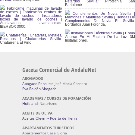
Petardos Sevilla:
Pirotecnia San
Bartolomé.
Fabricante máquinas de lavado
de coches | Fabricación centros de
Complementos De Novia Sevilla |
lavado de coches | Instaladores
Mantones Y Mantillas Sevilla | Tiendas De
boxes de lavado de coches |
Complementos De Novia En Sevilla:
Autolavados | Lavamascotas:
Bordados Juan Foronda.
IBERBOX 3000.
Instalaciones Eléctricas Sevilla | Como
Chatarrerías | Chatarras, Metales,
Ahorrar En Mi Factura De La Luz:
3
Residuos | Chatarrerías Sevilla:
Instalaciones.
Chatarreria El Pino
Gaceta Comercial de AndaluNet
ABOGADOS
Abogado Penalista
José María Carnero
Eva Roldán Abogada
ACADEMIAS / CURSOS DE FORMACIÓN
Hufeland
, Naturismo
ACEITE DE OLIVA
Aceites Olevm – Puerta de Tierra
APARTAMENTOS TURÍSTICOS
Apartamentos Casa Gloria