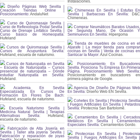
Instalaciones.
Diseño Páginas Web Sevilla |
Creación Tiendas Online |
Chimeneas En Sevilla | Estufas En
Posicionamiento:
AndaluNet
Sevilla | Barbacoas En Sevilla:
D&
Chimeneas.
Curso de Quiromasaje Sevilla |
Curso de Reflexología Podal Sevilla |
Comprar Neumáticos Baratos Usados,
Curso de Drenaje Linfático Sevilla |
De Segunda Mano, De Ocasión Y
Curso básico de Homeopatía:
Seminuevos En Sevilla:
Hipergoma
Hufeland
Tienda de muebles de cocina en el
Cursos de Quiromasaje Sevilla |
Aljarafe | La mejor tienda para comprar
Cursos de Acupuntura Sevilla:
cocinas en Sevilla | Venta de cocinas en
Hufeland, escuela de naturismo.
Sanlúcar la Mayor:
Azul Cocinas.
Cursos de Naturopatia en Sevilla
Posicionamiento En Buscadores
– Escuela de Naturopatía – Cursos
Sevilla. Posiciona Tu Empresa En Primera
presencial de naturopatía – Dónde
Página. Posicionamiento Web Sevilla:
estudiar Naturopatía en Sevilla:
Posicionamiento en buscadores en
Hufeland.
primera página de Google.
Academia En Sevilla
Agencia De Diseño De Páginas Web
Especializada En Cursos De
En Sevilla:
Diseño Web EN Sevilla.
Formación En Flores De Bach
:
Hufeland, escuela de naturismo.
Cohetes En Sevilla | Pirotecnia Sevilla
| Fuegos Artificiales En Sevilla | Petardos
Escuela Naturismo Sevilla |
Sevilla:
Pirotecnia San Bartolomé.
Medicina Natural Sevilla | Terapias
Alternativas Sevilla
: Hufeland,
Cerramientos En Sevilla | Cercados
escuela de naturismo.
Metálicos En Sevilla | Cerramientos
Especiales Sevilla:
Cerramientos Gordo.
Fabricación de Alta Joyería en
Sevilla | Taller alta joyería Sevilla |
Pirotecnias En Sevilla | Pirotecnia
Fabricación y reparación de joyas
Sevilla | Fuegos Artificiales En Sevilla |
Sevilla:
Jocafra Joyeros.