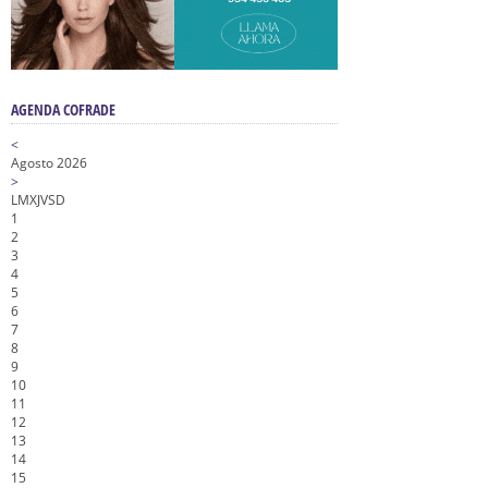
AGENDA COFRADE
<
Agosto 2026
>
L
M
X
J
V
S
D
1
2
3
4
5
6
7
8
9
10
11
12
13
14
15