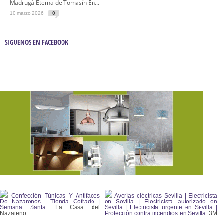
Madrugá Eterna de Tomasín En...
10 marzo 2026
0
SÍGUENOS EN FACEBOOK
Confección Túnicas Y Antifaces
Averías eléctricas Sevilla | Electricista
De Nazarenos | Tienda Cofrade |
en Sevilla | Electricista autorizado en
Semana Santa:
La Casa del
Sevilla | Electricista urgente en Sevilla |
Nazareno.
Protección contra incendios en Sevilla:
3