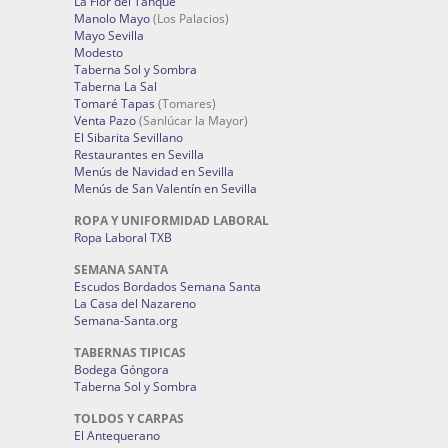
La Flor del Tanque
Manolo Mayo
(Los Palacios)
Mayo Sevilla
Modesto
Taberna Sol y Sombra
Taberna La Sal
Tomaré Tapas
(Tomares)
Venta Pazo
(Sanlúcar la Mayor)
El Sibarita Sevillano
Restaurantes en Sevilla
Menús de Navidad en Sevilla
Menús de San Valentín en Sevilla
ROPA Y UNIFORMIDAD LABORAL
Ropa Laboral TXB
SEMANA SANTA
Escudos Bordados Semana Santa
La Casa del Nazareno
Semana-Santa.org
TABERNAS TIPICAS
Bodega Góngora
Taberna Sol y Sombra
TOLDOS Y CARPAS
El Antequerano