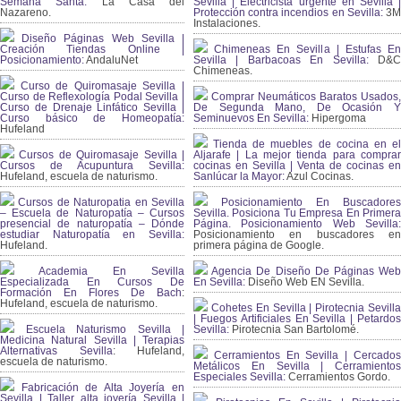
Semana Santa:
La Casa del
Sevilla | Electricista urgente en Sevilla |
Nazareno.
Protección contra incendios en Sevilla:
3
Instalaciones.
Diseño Páginas Web Sevilla |
Creación Tiendas Online |
Chimeneas En Sevilla | Estufas En
Posicionamiento:
AndaluNet
Sevilla | Barbacoas En Sevilla:
D&
Chimeneas.
Curso de Quiromasaje Sevilla |
Curso de Reflexología Podal Sevilla |
Comprar Neumáticos Baratos Usados,
Curso de Drenaje Linfático Sevilla |
De Segunda Mano, De Ocasión Y
Curso básico de Homeopatía:
Seminuevos En Sevilla:
Hipergoma
Hufeland
Tienda de muebles de cocina en el
Cursos de Quiromasaje Sevilla |
Aljarafe | La mejor tienda para comprar
Cursos de Acupuntura Sevilla:
cocinas en Sevilla | Venta de cocinas en
Hufeland, escuela de naturismo.
Sanlúcar la Mayor:
Azul Cocinas.
Cursos de Naturopatia en Sevilla
Posicionamiento En Buscadores
– Escuela de Naturopatía – Cursos
Sevilla. Posiciona Tu Empresa En Primera
presencial de naturopatía – Dónde
Página. Posicionamiento Web Sevilla:
estudiar Naturopatía en Sevilla:
Posicionamiento en buscadores en
Hufeland.
primera página de Google.
Academia En Sevilla
Agencia De Diseño De Páginas Web
Especializada En Cursos De
En Sevilla:
Diseño Web EN Sevilla.
Formación En Flores De Bach
:
Hufeland, escuela de naturismo.
Cohetes En Sevilla | Pirotecnia Sevilla
| Fuegos Artificiales En Sevilla | Petardos
Escuela Naturismo Sevilla |
Sevilla:
Pirotecnia San Bartolomé.
Medicina Natural Sevilla | Terapias
Alternativas Sevilla
: Hufeland,
Cerramientos En Sevilla | Cercados
escuela de naturismo.
Metálicos En Sevilla | Cerramientos
Especiales Sevilla:
Cerramientos Gordo.
Fabricación de Alta Joyería en
Sevilla | Taller alta joyería Sevilla |