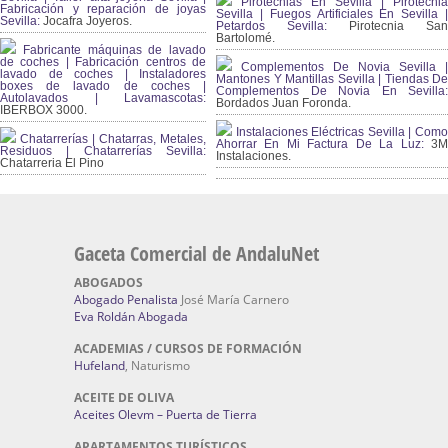
Pirotecnias En Sevilla | Pirotecnia
Fabricación y reparación de joyas
Sevilla | Fuegos Artificiales En Sevilla |
Sevilla:
Jocafra Joyeros.
Petardos Sevilla:
Pirotecnia San
Bartolomé.
Fabricante máquinas de lavado
de coches | Fabricación centros de
Complementos De Novia Sevilla |
lavado de coches | Instaladores
Mantones Y Mantillas Sevilla | Tiendas De
boxes de lavado de coches |
Complementos De Novia En Sevilla:
Autolavados | Lavamascotas:
Bordados Juan Foronda.
IBERBOX 3000.
Instalaciones Eléctricas Sevilla | Como
Chatarrerías | Chatarras, Metales,
Ahorrar En Mi Factura De La Luz:
3
Residuos | Chatarrerías Sevilla:
Instalaciones.
Chatarreria El Pino
Gaceta Comercial de AndaluNet
ABOGADOS
Abogado Penalista
José María Carnero
Eva Roldán Abogada
ACADEMIAS / CURSOS DE FORMACIÓN
Hufeland
, Naturismo
ACEITE DE OLIVA
Aceites Olevm – Puerta de Tierra
APARTAMENTOS TURÍSTICOS