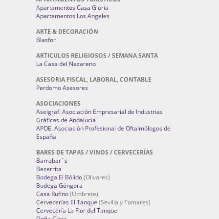
Apartamentos Casa Gloria
Apartamentos Los Angeles
ARTE & DECORACIÓN
Blasfor
ARTICULOS RELIGIOSOS / SEMANA SANTA
La Casa del Nazareno
ASESORIA FISCAL, LABORAL, CONTABLE
Perdomo Asesores
ASOCIACIONES
Aseigraf. Asociación Empresarial de Industrias
Gráficas de Andalucía
APOE. Asociación Profesional de Oftalmólogos de
España
BARES DE TAPAS / VINOS / CERVECERÍAS
Barrabar´s
Becerrita
Bodega El Bólido
(Olivares)
Bodega Góngora
Casa Rufino
(Umbrete)
Cervecerías El Tanque
(Sevilla y Tomares)
Cervecería La Flor del Tanque
Doña Clara