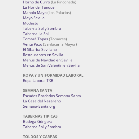
Horno de Curro
(La Rinconada)
La Flor del Tanque
Manolo Mayo
(Los Palacios)
Mayo Sevilla
Modesto
Taberna Sol y Sombra
Taberna La Sal
Tomaré Tapas
(Tomares)
Venta Pazo
(Sanlúcar la Mayor)
El Sibarita Sevillano
Restaurantes en Sevilla
Menús de Navidad en Sevilla
Menús de San Valentín en Sevilla
ROPA Y UNIFORMIDAD LABORAL
Ropa Laboral TXB
SEMANA SANTA
Escudos Bordados Semana Santa
La Casa del Nazareno
Semana-Santa.org
TABERNAS TIPICAS
Bodega Góngora
Taberna Sol y Sombra
TOLDOS Y CARPAS