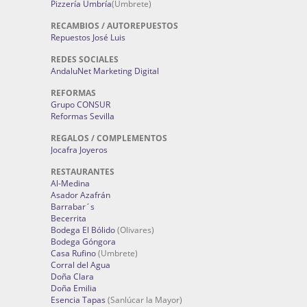
Pizzería Umbría
(Umbrete)
RECAMBIOS / AUTOREPUESTOS
Repuestos José Luis
REDES SOCIALES
AndaluNet Marketing Digital
REFORMAS
Grupo CONSUR
Reformas Sevilla
REGALOS / COMPLEMENTOS
Jocafra Joyeros
RESTAURANTES
Al-Medina
Asador Azafrán
Barrabar´s
Becerrita
Bodega El Bólido
(Olivares)
Bodega Góngora
Casa Rufino
(Umbrete)
Corral del Agua
Doña Clara
Doña Emilia
Esencia Tapas
(Sanlúcar la Mayor)