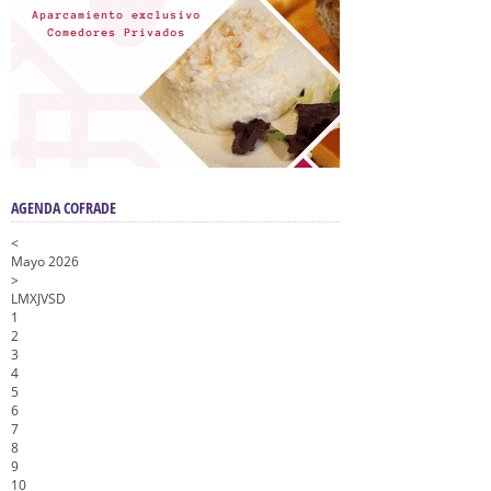
AGENDA COFRADE
<
Mayo 2026
>
L
M
X
J
V
S
D
1
2
3
4
5
6
7
8
9
10