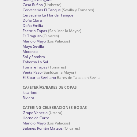
Casa Rufino
(Umbrete)
Cervecerías El Tanque
(Sevilla y Tomares)
Cervecería La Flor del Tanque
Doña Clara
Doña Emilia
Esencia Tapas
(Sanlúcar la Mayor)
Er Traguito
(Olivares)
Manolo Mayo
(Los Palacios)
Mayo Sevilla
Modesto
Sol y Sombra
Taberna La Sal
Tomaré Tapas
(Tomares)
Venta Pazo
(Sanlúcar la Mayor)
El Sibarita Sevillano
Bares de Tapas en Sevilla
CAFETERÍAS/BARES DE COPAS
Iscariote
Riviera
CATERING-CELEBRACIONES-BODAS
Grupo Venecia
(Utrera)
Horno de Curro
Manolo Mayo
(Los Palacios)
Salones Román Mateos
(Olivares)