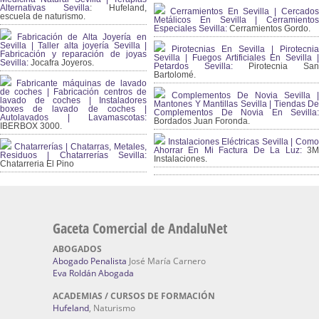
Alternativas Sevilla
: Hufeland,
Cerramientos En Sevilla | Cercados
escuela de naturismo.
Metálicos En Sevilla | Cerramientos
Especiales Sevilla:
Cerramientos Gordo.
Fabricación de Alta Joyería en
Sevilla | Taller alta joyería Sevilla |
Pirotecnias En Sevilla | Pirotecnia
Fabricación y reparación de joyas
Sevilla | Fuegos Artificiales En Sevilla |
Sevilla:
Jocafra Joyeros.
Petardos Sevilla:
Pirotecnia San
Bartolomé.
Fabricante máquinas de lavado
de coches | Fabricación centros de
Complementos De Novia Sevilla |
lavado de coches | Instaladores
Mantones Y Mantillas Sevilla | Tiendas De
boxes de lavado de coches |
Complementos De Novia En Sevilla:
Autolavados | Lavamascotas:
Bordados Juan Foronda.
IBERBOX 3000.
Instalaciones Eléctricas Sevilla | Como
Chatarrerías | Chatarras, Metales,
Ahorrar En Mi Factura De La Luz:
3
Residuos | Chatarrerías Sevilla:
Instalaciones.
Chatarreria El Pino
Gaceta Comercial de AndaluNet
ABOGADOS
Abogado Penalista
José María Carnero
Eva Roldán Abogada
ACADEMIAS / CURSOS DE FORMACIÓN
Hufeland
, Naturismo