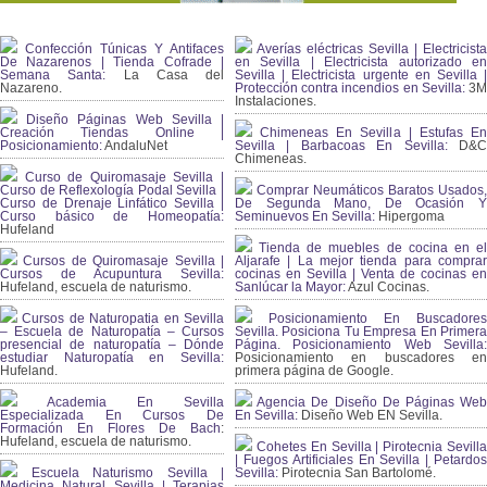
Confección Túnicas Y Antifaces
Averías eléctricas Sevilla | Electricista
De Nazarenos | Tienda Cofrade |
en Sevilla | Electricista autorizado en
Semana Santa:
La Casa del
Sevilla | Electricista urgente en Sevilla |
Nazareno.
Protección contra incendios en Sevilla:
3
Instalaciones.
Diseño Páginas Web Sevilla |
Creación Tiendas Online |
Chimeneas En Sevilla | Estufas En
Posicionamiento:
AndaluNet
Sevilla | Barbacoas En Sevilla:
D&
Chimeneas.
Curso de Quiromasaje Sevilla |
Curso de Reflexología Podal Sevilla |
Comprar Neumáticos Baratos Usados,
Curso de Drenaje Linfático Sevilla |
De Segunda Mano, De Ocasión Y
Curso básico de Homeopatía:
Seminuevos En Sevilla:
Hipergoma
Hufeland
Tienda de muebles de cocina en el
Cursos de Quiromasaje Sevilla |
Aljarafe | La mejor tienda para comprar
Cursos de Acupuntura Sevilla:
cocinas en Sevilla | Venta de cocinas en
Hufeland, escuela de naturismo.
Sanlúcar la Mayor:
Azul Cocinas.
Cursos de Naturopatia en Sevilla
Posicionamiento En Buscadores
– Escuela de Naturopatía – Cursos
Sevilla. Posiciona Tu Empresa En Primera
presencial de naturopatía – Dónde
Página. Posicionamiento Web Sevilla:
estudiar Naturopatía en Sevilla:
Posicionamiento en buscadores en
Hufeland.
primera página de Google.
Academia En Sevilla
Agencia De Diseño De Páginas Web
Especializada En Cursos De
En Sevilla:
Diseño Web EN Sevilla.
Formación En Flores De Bach
:
Hufeland, escuela de naturismo.
Cohetes En Sevilla | Pirotecnia Sevilla
| Fuegos Artificiales En Sevilla | Petardos
Escuela Naturismo Sevilla |
Sevilla:
Pirotecnia San Bartolomé.
Medicina Natural Sevilla | Terapias