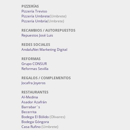
PIZZERÍAS
Pizzería Treviso
Pizzería Umbrete
(Umbrete)
Pizzería Umbría
(Umbrete)
RECAMBIOS / AUTOREPUESTOS
Repuestos José Luis
REDES SOCIALES
AndaluNet Marketing Digital
REFORMAS
Grupo CONSUR
Reformas Sevilla
REGALOS / COMPLEMENTOS
Jocafra Joyeros
RESTAURANTES
Al-Medina
Asador Azafrán
Barrabar´s
Becerrita
Bodega El Bólido
(Olivares)
Bodega Góngora
Casa Rufino
(Umbrete)