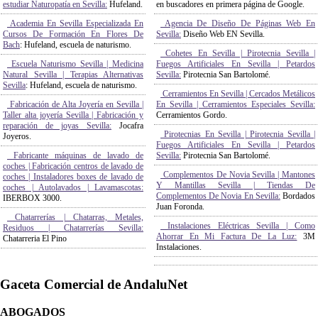
estudiar Naturopatía en Sevilla:
Hufeland.
en buscadores en primera página de Google.
Academia En Sevilla Especializada En
Agencia De Diseño De Páginas Web En
Cursos De Formación En Flores De
Sevilla:
Diseño Web EN Sevilla.
Bach
: Hufeland, escuela de naturismo.
Cohetes En Sevilla | Pirotecnia Sevilla |
Escuela Naturismo Sevilla | Medicina
Fuegos Artificiales En Sevilla | Petardos
Natural Sevilla | Terapias Alternativas
Sevilla:
Pirotecnia San Bartolomé.
Sevilla
: Hufeland, escuela de naturismo.
Cerramientos En Sevilla | Cercados Metálicos
Fabricación de Alta Joyería en Sevilla |
En Sevilla | Cerramientos Especiales Sevilla:
Taller alta joyería Sevilla | Fabricación y
Cerramientos Gordo.
reparación de joyas Sevilla:
Jocafra
Pirotecnias En Sevilla | Pirotecnia Sevilla |
Joyeros.
Fuegos Artificiales En Sevilla | Petardos
Fabricante máquinas de lavado de
Sevilla:
Pirotecnia San Bartolomé.
coches | Fabricación centros de lavado de
Complementos De Novia Sevilla | Mantones
coches | Instaladores boxes de lavado de
Y Mantillas Sevilla | Tiendas De
coches | Autolavados | Lavamascotas:
Complementos De Novia En Sevilla:
Bordados
IBERBOX 3000.
Juan Foronda.
Chatarrerías | Chatarras, Metales,
Instalaciones Eléctricas Sevilla | Como
Residuos | Chatarrerías Sevilla:
Ahorrar En Mi Factura De La Luz:
3M
Chatarreria El Pino
Instalaciones.
Gaceta Comercial de AndaluNet
ABOGADOS