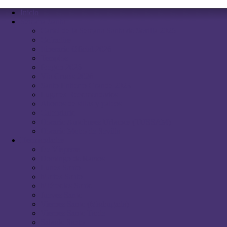
Inicio
Semana Santa
Cartel de la Semana Santa de Sevilla 2026
Cofradias
Itinerario Oficial 2026
Templos
Pregón 2026
Vía Crucis 2026
Santo Entierro Grande 2023
Lugares Recomendados
Abonos de sillas y palcos
Calendario
Horario Autobuses Urbanos (TUSSAM)
Horario Metro de Sevilla
Hermandades
De Vísperas
Domingo de Ramos
Lunes Santo
Martes Santo
Miércoles Santo
Jueves Santo
Viernes Santo (Madrugada)
Viernes Santo Tarde
Sábado Santo