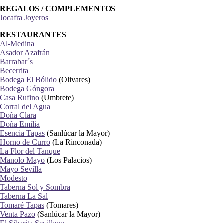
REGALOS / COMPLEMENTOS
Jocafra Joyeros
RESTAURANTES
Al-Medina
Asador Azafrán
Barrabar´s
Becerrita
Bodega El Bólido
(Olivares)
Bodega Góngora
Casa Rufino
(Umbrete)
Corral del Agua
Doña Clara
Doña Emilia
Esencia Tapas
(Sanlúcar la Mayor)
Horno de Curro
(La Rinconada)
La Flor del Tanque
Manolo Mayo
(Los Palacios)
Mayo Sevilla
Modesto
Taberna Sol y Sombra
Taberna La Sal
Tomaré Tapas
(Tomares)
Venta Pazo
(Sanlúcar la Mayor)
El Sibarita Sevillano