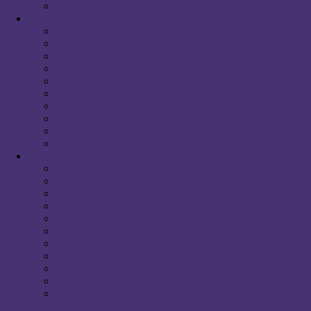
Domingo de Resurrección
Curiosidades
Sabías que…
Sevilla Cofradiera
Vivencias Milagrosas
Nazarenos
Costaleros
Capataces
Acólitos y Priostes
Insignias y Estandartes
Saetas
Bandas
Comercial
La Casa del Nazareno. Túnicas y capirotes a medida
Artículos Religiosos
Abogados
Alojamientos en Sevilla
Automoción
Bares/Restaurantes
Clínicas Dentales
Construcción
Eventos en Sevilla
Formación
Hogar y Sevicios