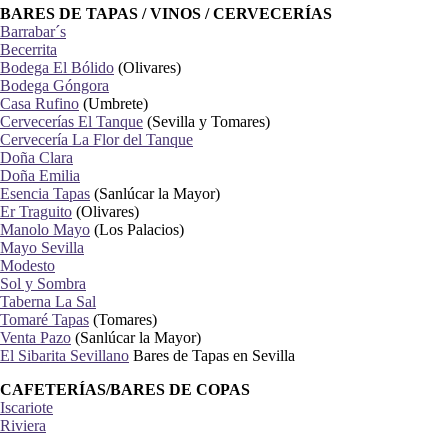
BARES DE TAPAS / VINOS / CERVECERÍAS
Barrabar´s
Becerrita
Bodega El Bólido
(Olivares)
Bodega Góngora
Casa Rufino
(Umbrete)
Cervecerías El Tanque
(Sevilla y Tomares)
Cervecería La Flor del Tanque
Doña Clara
Doña Emilia
Esencia Tapas
(Sanlúcar la Mayor)
Er Traguito
(Olivares)
Manolo Mayo
(Los Palacios)
Mayo Sevilla
Modesto
Sol y Sombra
Taberna La Sal
Tomaré Tapas
(Tomares)
Venta Pazo
(Sanlúcar la Mayor)
El Sibarita Sevillano
Bares de Tapas en Sevilla
CAFETERÍAS/BARES DE COPAS
Iscariote
Riviera