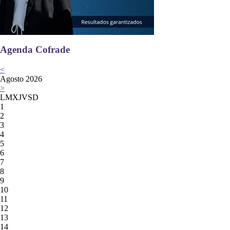
Agenda Cofrade
<
Agosto 2026
>
L
M
X
J
V
S
D
1
2
3
4
5
6
7
8
9
10
11
12
13
14