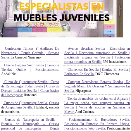
Confección Túnicas Y Antifaces De
Averías eléctricas Sevilla | Electricista en
Nazarenos | Tienda Cofrade | Semana
Sevilla | Electricista autorizado en Sevilla |
Santa:
La Casa del Nazareno.
Electricista urgente en Sevilla | Protección
contra incendios en Sevilla:
3M Instalaciones.
Diseño Páginas Web Sevilla | Creación
Tiendas Online | Posicionamiento:
Chimeneas En Sevilla | Estufas En Sevilla |
AndaluNet
Barbacoas En Sevilla:
D&C Chimeneas.
Curso de Quiromasaje Sevilla | Curso
Comprar Neumáticos Baratos Usados, De
de Reflexología Podal Sevilla | Curso de
Segunda Mano, De Ocasión Y Seminuevos En
Drenaje Linfático Sevilla | Curso básico
Sevilla:
Hipergoma
de Homeopatía:
Hufeland
Tienda de muebles de cocina en el Aljarafe |
Cursos de Quiromasaje Sevilla | Cursos
La mejor tienda para comprar cocinas en
de Acupuntura Sevilla:
Hufeland, escuela
Sevilla | Venta de cocinas en Sanlúcar la
de naturismo.
Mayor:
Azul Cocinas.
Cursos de Naturopatia en Sevilla –
Posicionamiento En Buscadores Sevilla.
Escuela de Naturopatía – Cursos
Posiciona Tu Empresa En Primera Página.
presencial de naturopatía – Dónde
Posicionamiento Web Sevilla:
Posicionamiento