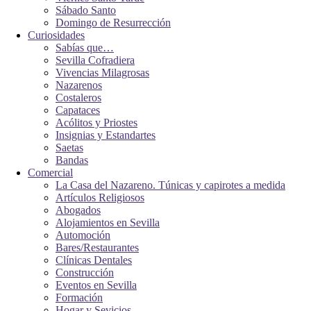
Sábado Santo
Domingo de Resurrección
Curiosidades
Sabías que…
Sevilla Cofradiera
Vivencias Milagrosas
Nazarenos
Costaleros
Capataces
Acólitos y Priostes
Insignias y Estandartes
Saetas
Bandas
Comercial
La Casa del Nazareno. Túnicas y capirotes a medida
Artículos Religiosos
Abogados
Alojamientos en Sevilla
Automoción
Bares/Restaurantes
Clínicas Dentales
Construcción
Eventos en Sevilla
Formación
Hogar y Sevicios