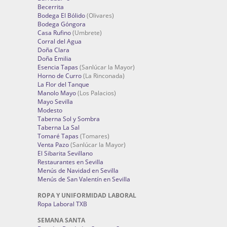
Becerrita
Bodega El Bólido
(Olivares)
Bodega Góngora
Casa Rufino
(Umbrete)
Corral del Agua
Doña Clara
Doña Emilia
Esencia Tapas
(Sanlúcar la Mayor)
Horno de Curro
(La Rinconada)
La Flor del Tanque
Manolo Mayo
(Los Palacios)
Mayo Sevilla
Modesto
Taberna Sol y Sombra
Taberna La Sal
Tomaré Tapas
(Tomares)
Venta Pazo
(Sanlúcar la Mayor)
El Sibarita Sevillano
Restaurantes en Sevilla
Menús de Navidad en Sevilla
Menús de San Valentín en Sevilla
ROPA Y UNIFORMIDAD LABORAL
Ropa Laboral TXB
SEMANA SANTA