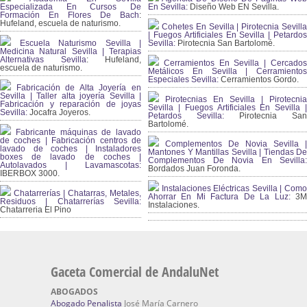
Especializada En Cursos De
En Sevilla:
Diseño Web EN Sevilla.
Formación En Flores De Bach
:
Hufeland, escuela de naturismo.
Cohetes En Sevilla | Pirotecnia Sevilla
| Fuegos Artificiales En Sevilla | Petardos
Escuela Naturismo Sevilla |
Sevilla:
Pirotecnia San Bartolomé.
Medicina Natural Sevilla | Terapias
Alternativas Sevilla
: Hufeland,
Cerramientos En Sevilla | Cercados
escuela de naturismo.
Metálicos En Sevilla | Cerramientos
Especiales Sevilla:
Cerramientos Gordo.
Fabricación de Alta Joyería en
Sevilla | Taller alta joyería Sevilla |
Pirotecnias En Sevilla | Pirotecnia
Fabricación y reparación de joyas
Sevilla | Fuegos Artificiales En Sevilla |
Sevilla:
Jocafra Joyeros.
Petardos Sevilla:
Pirotecnia San
Bartolomé.
Fabricante máquinas de lavado
de coches | Fabricación centros de
Complementos De Novia Sevilla |
lavado de coches | Instaladores
Mantones Y Mantillas Sevilla | Tiendas De
boxes de lavado de coches |
Complementos De Novia En Sevilla:
Autolavados | Lavamascotas:
Bordados Juan Foronda.
IBERBOX 3000.
Instalaciones Eléctricas Sevilla | Como
Chatarrerías | Chatarras, Metales,
Ahorrar En Mi Factura De La Luz:
3
Residuos | Chatarrerías Sevilla:
Instalaciones.
Chatarreria El Pino
Gaceta Comercial de AndaluNet
ABOGADOS
Abogado Penalista
José María Carnero