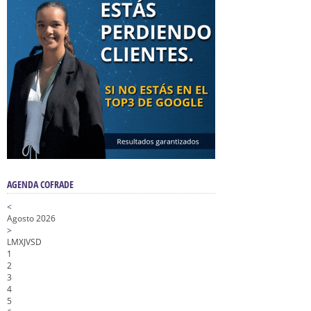
AGENDA COFRADE
<
Agosto 2026
>
L
M
X
J
V
S
D
1
2
3
4
5