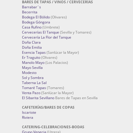
BARES DE TAPAS / VINOS / CERVECERÍAS
Barrabar´s
Becerrita
Bodega El Bólido
(Olivares)
Bodega Góngora
Casa Rufino
(Umbrete)
Cervecerías El Tanque
(Sevilla y Tomares)
Cervecería La Flor del Tanque
Doña Clara
Doña Emilia
Esencia Tapas
(Sanlúcar la Mayor)
Er Traguito
(Olivares)
Manolo Mayo
(Los Palacios)
Mayo Sevilla
Modesto
Sol y Sombra
Taberna La Sal
Tomaré Tapas
(Tomares)
Venta Pazo
(Sanlúcar la Mayor)
El Sibarita Sevillano
Bares de Tapas en Sevilla
CAFETERÍAS/BARES DE COPAS
Iscariote
Riviera
CATERING-CELEBRACIONES-BODAS
Grupo Venecia
(Utrera)