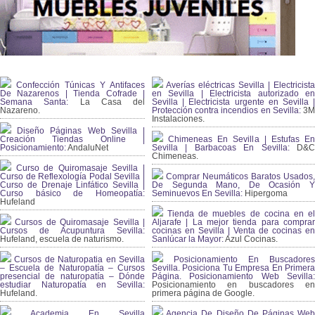
Confección Túnicas Y Antifaces
Averías eléctricas Sevilla | Electricista
De Nazarenos | Tienda Cofrade |
en Sevilla | Electricista autorizado en
Semana Santa:
La Casa del
Sevilla | Electricista urgente en Sevilla |
Nazareno.
Protección contra incendios en Sevilla:
3
Instalaciones.
Diseño Páginas Web Sevilla |
Creación Tiendas Online |
Chimeneas En Sevilla | Estufas En
Posicionamiento:
AndaluNet
Sevilla | Barbacoas En Sevilla:
D&
Chimeneas.
Curso de Quiromasaje Sevilla |
Curso de Reflexología Podal Sevilla |
Comprar Neumáticos Baratos Usados,
Curso de Drenaje Linfático Sevilla |
De Segunda Mano, De Ocasión Y
Curso básico de Homeopatía:
Seminuevos En Sevilla:
Hipergoma
Hufeland
Tienda de muebles de cocina en el
Cursos de Quiromasaje Sevilla |
Aljarafe | La mejor tienda para comprar
Cursos de Acupuntura Sevilla:
cocinas en Sevilla | Venta de cocinas en
Hufeland, escuela de naturismo.
Sanlúcar la Mayor:
Azul Cocinas.
Cursos de Naturopatia en Sevilla
Posicionamiento En Buscadores
– Escuela de Naturopatía – Cursos
Sevilla. Posiciona Tu Empresa En Primera
presencial de naturopatía – Dónde
Página. Posicionamiento Web Sevilla:
estudiar Naturopatía en Sevilla:
Posicionamiento en buscadores en
Hufeland.
primera página de Google.
Academia En Sevilla
Agencia De Diseño De Páginas Web