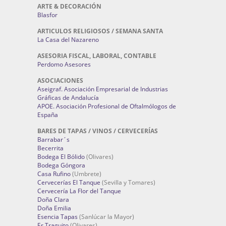
ARTE & DECORACIÓN
Blasfor
ARTICULOS RELIGIOSOS / SEMANA SANTA
La Casa del Nazareno
ASESORIA FISCAL, LABORAL, CONTABLE
Perdomo Asesores
ASOCIACIONES
Aseigraf. Asociación Empresarial de Industrias
Gráficas de Andalucía
APOE. Asociación Profesional de Oftalmólogos de
España
BARES DE TAPAS / VINOS / CERVECERÍAS
Barrabar´s
Becerrita
Bodega El Bólido
(Olivares)
Bodega Góngora
Casa Rufino
(Umbrete)
Cervecerías El Tanque
(Sevilla y Tomares)
Cervecería La Flor del Tanque
Doña Clara
Doña Emilia
Esencia Tapas
(Sanlúcar la Mayor)
Er Traguito
(Olivares)