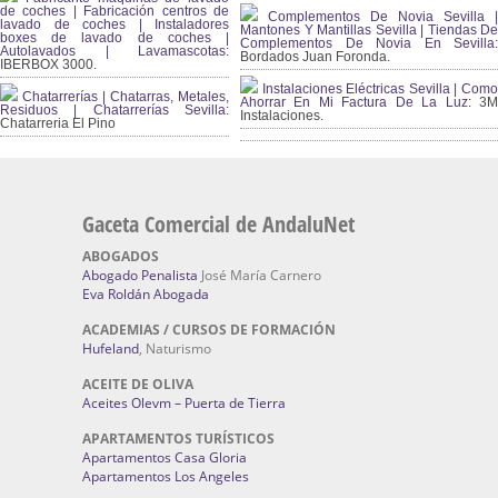
de coches | Fabricación centros de
Complementos De Novia Sevilla |
lavado de coches | Instaladores
Mantones Y Mantillas Sevilla | Tiendas De
boxes de lavado de coches |
Complementos De Novia En Sevilla:
Autolavados | Lavamascotas:
Bordados Juan Foronda.
IBERBOX 3000.
Instalaciones Eléctricas Sevilla | Como
Chatarrerías | Chatarras, Metales,
Ahorrar En Mi Factura De La Luz:
3
Residuos | Chatarrerías Sevilla:
Instalaciones.
Chatarreria El Pino
Gaceta Comercial de AndaluNet
ABOGADOS
Abogado Penalista
José María Carnero
Eva Roldán Abogada
ACADEMIAS / CURSOS DE FORMACIÓN
Hufeland
, Naturismo
ACEITE DE OLIVA
Aceites Olevm – Puerta de Tierra
APARTAMENTOS TURÍSTICOS
Apartamentos Casa Gloria
Apartamentos Los Angeles