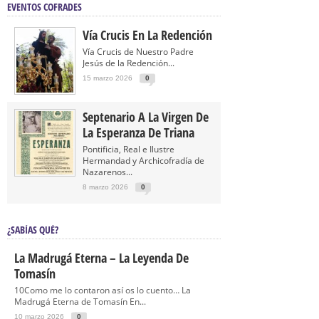
EVENTOS COFRADES
Vía Crucis En La Redención
Vía Crucis de Nuestro Padre
Jesús de la Redención...
15 marzo 2026
0
Septenario A La Virgen De
La Esperanza De Triana
Pontificia, Real e Ilustre
Hermandad y Archicofradía de
Nazarenos...
8 marzo 2026
0
¿SABÍAS QUÉ?
La Madrugá Eterna – La Leyenda De
Tomasín
10Como me lo contaron así os lo cuento… La
Madrugá Eterna de Tomasín En...
10 marzo 2026
0