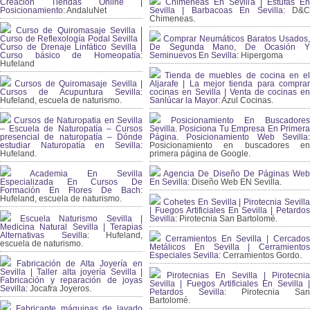
Creación Tiendas Online |
Chimeneas En Sevilla | Estufas En
Posicionamiento:
AndaluNet
Sevilla | Barbacoas En Sevilla:
D&
Chimeneas.
Curso de Quiromasaje Sevilla |
Curso de Reflexología Podal Sevilla |
Comprar Neumáticos Baratos Usados,
Curso de Drenaje Linfático Sevilla |
De Segunda Mano, De Ocasión Y
Curso básico de Homeopatía:
Seminuevos En Sevilla:
Hipergoma
Hufeland
Tienda de muebles de cocina en el
Cursos de Quiromasaje Sevilla |
Aljarafe | La mejor tienda para comprar
Cursos de Acupuntura Sevilla:
cocinas en Sevilla | Venta de cocinas en
Hufeland, escuela de naturismo.
Sanlúcar la Mayor:
Azul Cocinas.
Cursos de Naturopatia en Sevilla
Posicionamiento En Buscadores
– Escuela de Naturopatía – Cursos
Sevilla. Posiciona Tu Empresa En Primera
presencial de naturopatía – Dónde
Página. Posicionamiento Web Sevilla:
estudiar Naturopatía en Sevilla:
Posicionamiento en buscadores en
Hufeland.
primera página de Google.
Academia En Sevilla
Agencia De Diseño De Páginas Web
Especializada En Cursos De
En Sevilla:
Diseño Web EN Sevilla.
Formación En Flores De Bach
:
Hufeland, escuela de naturismo.
Cohetes En Sevilla | Pirotecnia Sevilla
| Fuegos Artificiales En Sevilla | Petardos
Escuela Naturismo Sevilla |
Sevilla:
Pirotecnia San Bartolomé.
Medicina Natural Sevilla | Terapias
Alternativas Sevilla
: Hufeland,
Cerramientos En Sevilla | Cercados
escuela de naturismo.
Metálicos En Sevilla | Cerramientos
Especiales Sevilla:
Cerramientos Gordo.
Fabricación de Alta Joyería en
Sevilla | Taller alta joyería Sevilla |
Pirotecnias En Sevilla | Pirotecnia
Fabricación y reparación de joyas
Sevilla | Fuegos Artificiales En Sevilla |
Sevilla:
Jocafra Joyeros.
Petardos Sevilla:
Pirotecnia San
Bartolomé.
Fabricante máquinas de lavado