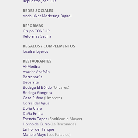
Repuestos José Luis
REDES SOCIALES
AndaluNet Marketing Digital
REFORMAS
Grupo CONSUR
Reformas Sevilla
REGALOS / COMPLEMENTOS
Jocafra Joyeros
RESTAURANTES
Al-Medina
Asador Azafrán
Barrabar´s
Becerrita
Bodega El Bólido
(Olivares)
Bodega Góngora
Casa Rufino
(Umbrete)
Corral del Agua
Doña Clara
Doña Emilia
Esencia Tapas
(Sanlúcar la Mayor)
Horno de Curro
(La Rinconada)
La Flor del Tanque
Manolo Mayo
(Los Palacios)