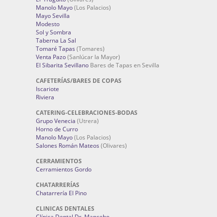
Manolo Mayo
(Los Palacios)
Mayo Sevilla
Modesto
Sol y Sombra
Taberna La Sal
Tomaré Tapas
(Tomares)
Venta Pazo
(Sanlúcar la Mayor)
El Sibarita Sevillano
Bares de Tapas en Sevilla
CAFETERÍAS/BARES DE COPAS
Iscariote
Riviera
CATERING-CELEBRACIONES-BODAS
Grupo Venecia
(Utrera)
Horno de Curro
Manolo Mayo
(Los Palacios)
Salones Román Mateos
(Olivares)
CERRAMIENTOS
Cerramientos Gordo
CHATARRERÍAS
Chatarrería El Pino
CLINICAS DENTALES
Clínica Dental Dr. Mancebo