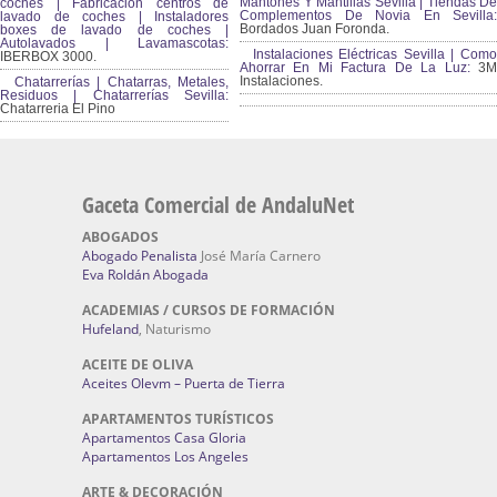
Mantones Y Mantillas Sevilla | Tiendas De
coches | Fabricación centros de
Complementos De Novia En Sevilla:
lavado de coches | Instaladores
Bordados Juan Foronda.
boxes de lavado de coches |
Autolavados | Lavamascotas:
Instalaciones Eléctricas Sevilla | Como
IBERBOX 3000.
Ahorrar En Mi Factura De La Luz:
3
Instalaciones.
Chatarrerías | Chatarras, Metales,
Residuos | Chatarrerías Sevilla:
Chatarreria El Pino
Gaceta Comercial de AndaluNet
ABOGADOS
Abogado Penalista
José María Carnero
Eva Roldán Abogada
ACADEMIAS / CURSOS DE FORMACIÓN
Hufeland
, Naturismo
ACEITE DE OLIVA
Aceites Olevm – Puerta de Tierra
APARTAMENTOS TURÍSTICOS
Apartamentos Casa Gloria
Apartamentos Los Angeles
ARTE & DECORACIÓN