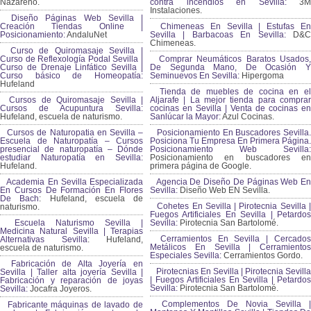
Nazareno.
contra incendios en Sevilla:
3M
Instalaciones.
Diseño Páginas Web Sevilla |
Creación Tiendas Online |
Chimeneas En Sevilla | Estufas En
Posicionamiento:
AndaluNet
Sevilla | Barbacoas En Sevilla:
D&
Chimeneas.
Curso de Quiromasaje Sevilla |
Curso de Reflexología Podal Sevilla |
Comprar Neumáticos Baratos Usados,
Curso de Drenaje Linfático Sevilla |
De Segunda Mano, De Ocasión Y
Curso básico de Homeopatía:
Seminuevos En Sevilla:
Hipergoma
Hufeland
Tienda de muebles de cocina en el
Cursos de Quiromasaje Sevilla |
Aljarafe | La mejor tienda para comprar
Cursos de Acupuntura Sevilla:
cocinas en Sevilla | Venta de cocinas en
Hufeland, escuela de naturismo.
Sanlúcar la Mayor:
Azul Cocinas.
Cursos de Naturopatia en Sevilla –
Posicionamiento En Buscadores Sevilla.
Escuela de Naturopatía – Cursos
Posiciona Tu Empresa En Primera Página.
presencial de naturopatía – Dónde
Posicionamiento Web Sevilla:
estudiar Naturopatía en Sevilla:
Posicionamiento en buscadores en
Hufeland.
primera página de Google.
Academia En Sevilla Especializada
Agencia De Diseño De Páginas Web En
En Cursos De Formación En Flores
Sevilla:
Diseño Web EN Sevilla.
De Bach
: Hufeland, escuela de
Cohetes En Sevilla | Pirotecnia Sevilla |
naturismo.
Fuegos Artificiales En Sevilla | Petardos
Escuela Naturismo Sevilla |
Sevilla:
Pirotecnia San Bartolomé.
Medicina Natural Sevilla | Terapias
Cerramientos En Sevilla | Cercados
Alternativas Sevilla
: Hufeland,
Metálicos En Sevilla | Cerramientos
escuela de naturismo.
Especiales Sevilla:
Cerramientos Gordo.
Fabricación de Alta Joyería en
Pirotecnias En Sevilla | Pirotecnia Sevilla
Sevilla | Taller alta joyería Sevilla |
| Fuegos Artificiales En Sevilla | Petardos
Fabricación y reparación de joyas
Sevilla:
Pirotecnia San Bartolomé.
Sevilla:
Jocafra Joyeros.
Complementos De Novia Sevilla |
Fabricante máquinas de lavado de