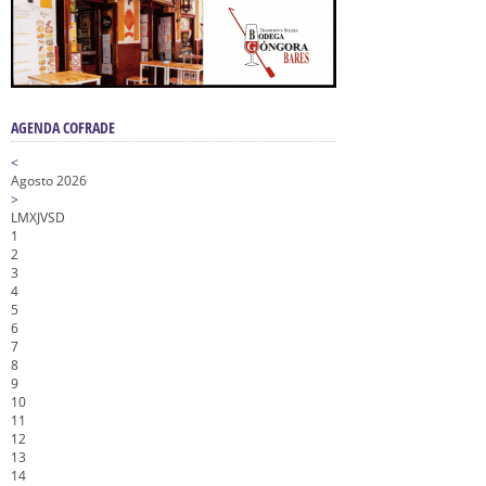
AGENDA COFRADE
<
Agosto 2026
>
L
M
X
J
V
S
D
1
2
3
4
5
6
7
8
9
10
11
12
13
14