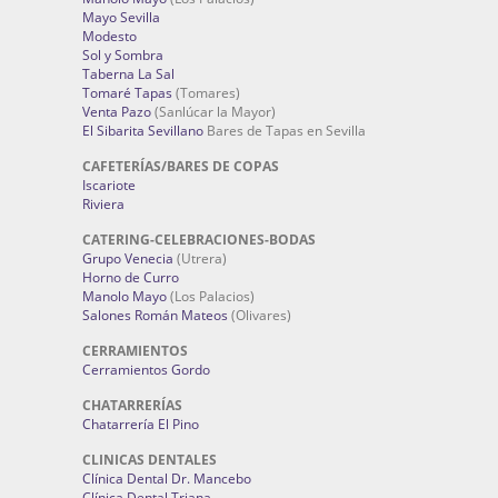
Mayo Sevilla
Modesto
Sol y Sombra
Taberna La Sal
Tomaré Tapas
(Tomares)
Venta Pazo
(Sanlúcar la Mayor)
El Sibarita Sevillano
Bares de Tapas en Sevilla
CAFETERÍAS/BARES DE COPAS
Iscariote
Riviera
CATERING-CELEBRACIONES-BODAS
Grupo Venecia
(Utrera)
Horno de Curro
Manolo Mayo
(Los Palacios)
Salones Román Mateos
(Olivares)
CERRAMIENTOS
Cerramientos Gordo
CHATARRERÍAS
Chatarrería El Pino
CLINICAS DENTALES
Clínica Dental Dr. Mancebo
Clínica Dental Triana