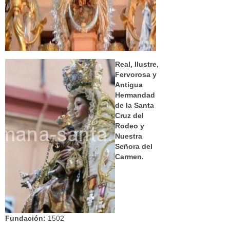
Real, Ilustre,
Fervorosa y
Antigua
Hermandad
de la Santa
Cruz del
Rodeo y
Nuestra
Señora del
Carmen.
Fundación:
1502