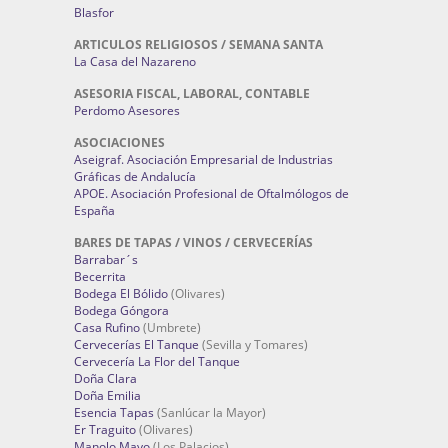
Blasfor
ARTICULOS RELIGIOSOS / SEMANA SANTA
La Casa del Nazareno
ASESORIA FISCAL, LABORAL, CONTABLE
Perdomo Asesores
ASOCIACIONES
Aseigraf. Asociación Empresarial de Industrias
Gráficas de Andalucía
APOE. Asociación Profesional de Oftalmólogos de
España
BARES DE TAPAS / VINOS / CERVECERÍAS
Barrabar´s
Becerrita
Bodega El Bólido
(Olivares)
Bodega Góngora
Casa Rufino
(Umbrete)
Cervecerías El Tanque
(Sevilla y Tomares)
Cervecería La Flor del Tanque
Doña Clara
Doña Emilia
Esencia Tapas
(Sanlúcar la Mayor)
Er Traguito
(Olivares)
Manolo Mayo
(Los Palacios)