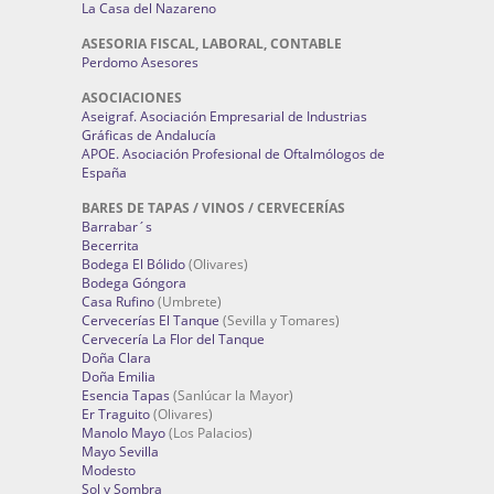
La Casa del Nazareno
ASESORIA FISCAL, LABORAL, CONTABLE
Perdomo Asesores
ASOCIACIONES
Aseigraf. Asociación Empresarial de Industrias
Gráficas de Andalucía
APOE. Asociación Profesional de Oftalmólogos de
España
BARES DE TAPAS / VINOS / CERVECERÍAS
Barrabar´s
Becerrita
Bodega El Bólido
(Olivares)
Bodega Góngora
Casa Rufino
(Umbrete)
Cervecerías El Tanque
(Sevilla y Tomares)
Cervecería La Flor del Tanque
Doña Clara
Doña Emilia
Esencia Tapas
(Sanlúcar la Mayor)
Er Traguito
(Olivares)
Manolo Mayo
(Los Palacios)
Mayo Sevilla
Modesto
Sol y Sombra