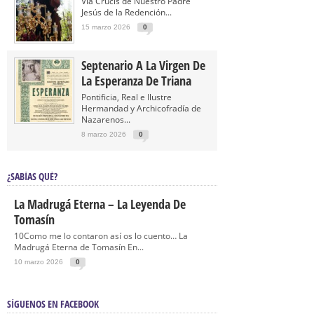
Vía Crucis de Nuestro Padre
Jesús de la Redención...
15 marzo 2026
0
Septenario A La Virgen De
La Esperanza De Triana
Pontificia, Real e Ilustre
Hermandad y Archicofradía de
Nazarenos...
8 marzo 2026
0
¿SABÍAS QUÉ?
La Madrugá Eterna – La Leyenda De
Tomasín
10Como me lo contaron así os lo cuento… La
Madrugá Eterna de Tomasín En...
10 marzo 2026
0
SÍGUENOS EN FACEBOOK