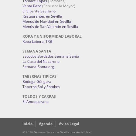
Tomaré Tapas
(Tomares)
Venta Pazo
(Sanlúcar la Mayor)
El Sibarita Sevillano
Restaurantes en Sevilla
Menús de Navidad en Sevilla
Menús de San Valentín en Sevilla
ROPA Y UNIFORMIDAD LABORAL
Ropa Laboral TXB
SEMANA SANTA
Escudos Bordados Semana Santa
La Casa del Nazareno
Semana-Santa.org
TABERNAS TIPICAS
Bodega Góngora
Taberna Sol y Sombra
TOLDOS Y CARPAS
El Antequerano
Inicio
Agenda
Aviso Legal
© 2026 Semana Santa de Sevilla por AndaluNet