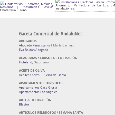
Instalaciones Eléctricas Sevilla | Como
Chatarrerías | Chatarras, Metales,
Ahorrar En Mi Factura De La Luz:
3
Residuos | Chatarrerías Sevilla:
Instalaciones.
Chatarreria El Pino
Gaceta Comercial de AndaluNet
ABOGADOS
Abogado Penalista
José María Carnero
Eva Roldán Abogada
ACADEMIAS / CURSOS DE FORMACIÓN
Hufeland
, Naturismo
ACEITE DE OLIVA
Aceites Olevm – Puerta de Tierra
APARTAMENTOS TURÍSTICOS
Apartamentos Casa Gloria
Apartamentos Los Angeles
ARTE & DECORACIÓN
Blasfor
ARTICULOS RELIGIOSOS / SEMANA SANTA