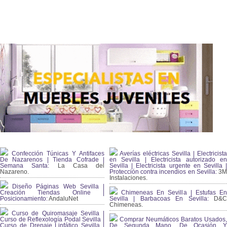
Confección Túnicas Y Antifaces
Averías eléctricas Sevilla | Electricista
De Nazarenos | Tienda Cofrade |
en Sevilla | Electricista autorizado en
Semana Santa:
La Casa del
Sevilla | Electricista urgente en Sevilla |
Nazareno.
Protección contra incendios en Sevilla:
3
Instalaciones.
Diseño Páginas Web Sevilla |
Creación Tiendas Online |
Chimeneas En Sevilla | Estufas En
Posicionamiento:
AndaluNet
Sevilla | Barbacoas En Sevilla:
D&
Chimeneas.
Curso de Quiromasaje Sevilla |
Curso de Reflexología Podal Sevilla |
Comprar Neumáticos Baratos Usados,
Curso de Drenaje Linfático Sevilla |
De Segunda Mano, De Ocasión Y