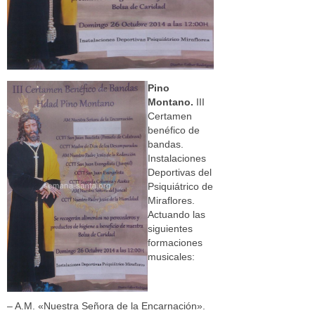
Pino
Montano.
III
Certamen
benéfico de
bandas.
Instalaciones
Deportivas del
Psiquiátrico de
Miraflores.
Actuando las
siguientes
formaciones
musicales:
– A.M. «Nuestra Señora de la Encarnación».