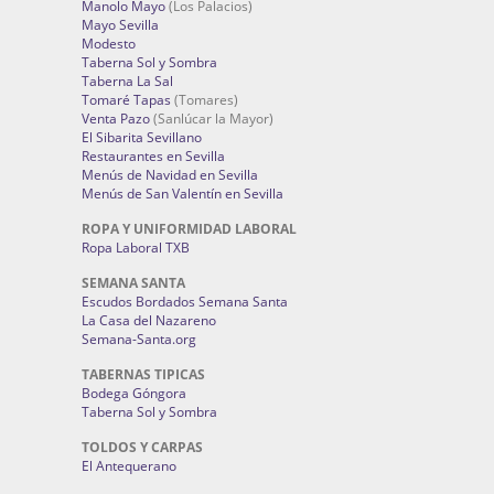
Manolo Mayo
(Los Palacios)
Mayo Sevilla
Modesto
Taberna Sol y Sombra
Taberna La Sal
Tomaré Tapas
(Tomares)
Venta Pazo
(Sanlúcar la Mayor)
El Sibarita Sevillano
Restaurantes en Sevilla
Menús de Navidad en Sevilla
Menús de San Valentín en Sevilla
ROPA Y UNIFORMIDAD LABORAL
Ropa Laboral TXB
SEMANA SANTA
Escudos Bordados Semana Santa
La Casa del Nazareno
Semana-Santa.org
TABERNAS TIPICAS
Bodega Góngora
Taberna Sol y Sombra
TOLDOS Y CARPAS
El Antequerano