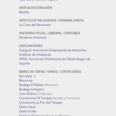
ARTE & DECORACIÓN
Blasfor
ARTICULOS RELIGIOSOS / SEMANA SANTA
La Casa del Nazareno
ASESORIA FISCAL, LABORAL, CONTABLE
Perdomo Asesores
ASOCIACIONES
Aseigraf. Asociación Empresarial de Industrias
Gráficas de Andalucía
APOE. Asociación Profesional de Oftalmólogos de
España
BARES DE TAPAS / VINOS / CERVECERÍAS
Barrabar´s
Becerrita
Bodega El Bólido
(Olivares)
Bodega Góngora
Casa Rufino
(Umbrete)
Cervecerías El Tanque
(Sevilla y Tomares)
Cervecería La Flor del Tanque
Doña Clara
Doña Emilia
Esencia Tapas
(Sanlúcar la Mayor)