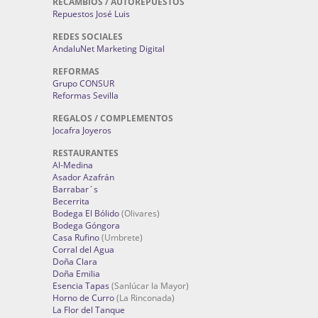
RECAMBIOS / AUTOREPUESTOS
Repuestos José Luis
REDES SOCIALES
AndaluNet Marketing Digital
REFORMAS
Grupo CONSUR
Reformas Sevilla
REGALOS / COMPLEMENTOS
Jocafra Joyeros
RESTAURANTES
Al-Medina
Asador Azafrán
Barrabar´s
Becerrita
Bodega El Bólido
(Olivares)
Bodega Góngora
Casa Rufino
(Umbrete)
Corral del Agua
Doña Clara
Doña Emilia
Esencia Tapas
(Sanlúcar la Mayor)
Horno de Curro
(La Rinconada)
La Flor del Tanque