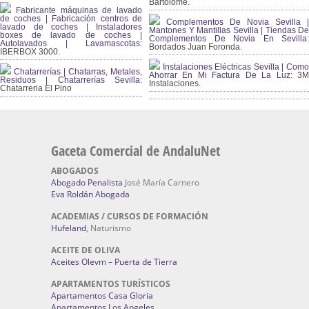
Bartolomé.
Fabricante máquinas de lavado
de coches | Fabricación centros de
Complementos De Novia Sevilla |
lavado de coches | Instaladores
Mantones Y Mantillas Sevilla | Tiendas De
boxes de lavado de coches |
Complementos De Novia En Sevilla:
Autolavados | Lavamascotas:
Bordados Juan Foronda.
IBERBOX 3000.
Instalaciones Eléctricas Sevilla | Como
Chatarrerías | Chatarras, Metales,
Ahorrar En Mi Factura De La Luz:
3
Residuos | Chatarrerías Sevilla:
Instalaciones.
Chatarreria El Pino
Gaceta Comercial de AndaluNet
ABOGADOS
Abogado Penalista
José María Carnero
Eva Roldán Abogada
ACADEMIAS / CURSOS DE FORMACIÓN
Hufeland
, Naturismo
ACEITE DE OLIVA
Aceites Olevm – Puerta de Tierra
APARTAMENTOS TURÍSTICOS
Apartamentos Casa Gloria
Apartamentos Los Angeles