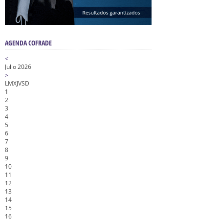
AGENDA COFRADE
<
Julio 2026
>
L
M
X
J
V
S
D
1
2
3
4
5
6
7
8
9
10
11
12
13
14
15
16