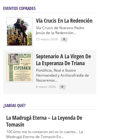
EVENTOS COFRADES
Vía Crucis En La Redención
Vía Crucis de Nuestro Padre
Jesús de la Redención...
15 marzo 2026
0
Septenario A La Virgen De
La Esperanza De Triana
Pontificia, Real e Ilustre
Hermandad y Archicofradía de
Nazarenos...
8 marzo 2026
0
¿SABÍAS QUÉ?
La Madrugá Eterna – La Leyenda De
Tomasín
10Como me lo contaron así os lo cuento… La
Madrugá Eterna de Tomasín En...