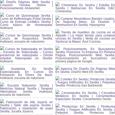
Diseño Páginas Web Sevilla |
Creación Tiendas Online |
Chimeneas En Sevilla | Estufas En
Posicionamiento:
AndaluNet
Sevilla | Barbacoas En Sevilla:
D&
Chimeneas.
Curso de Quiromasaje Sevilla |
Curso de Reflexología Podal Sevilla |
Comprar Neumáticos Baratos Usados,
Curso de Drenaje Linfático Sevilla |
De Segunda Mano, De Ocasión Y
Curso básico de Homeopatía:
Seminuevos En Sevilla:
Hipergoma
Hufeland
Tienda de muebles de cocina en el
Cursos de Quiromasaje Sevilla |
Aljarafe | La mejor tienda para comprar
Cursos de Acupuntura Sevilla:
cocinas en Sevilla | Venta de cocinas en
Hufeland, escuela de naturismo.
Sanlúcar la Mayor:
Azul Cocinas.
Cursos de Naturopatia en Sevilla
Posicionamiento En Buscadores
– Escuela de Naturopatía – Cursos
Sevilla. Posiciona Tu Empresa En Primera
presencial de naturopatía – Dónde
Página. Posicionamiento Web Sevilla:
estudiar Naturopatía en Sevilla:
Posicionamiento en buscadores en
Hufeland.
primera página de Google.
Academia En Sevilla
Agencia De Diseño De Páginas Web
Especializada En Cursos De
En Sevilla:
Diseño Web EN Sevilla.
Formación En Flores De Bach
:
Hufeland, escuela de naturismo.
Cohetes En Sevilla | Pirotecnia Sevilla
| Fuegos Artificiales En Sevilla | Petardos
Escuela Naturismo Sevilla |
Sevilla:
Pirotecnia San Bartolomé.
Medicina Natural Sevilla | Terapias
Alternativas Sevilla
: Hufeland,
Cerramientos En Sevilla | Cercados
escuela de naturismo.
Metálicos En Sevilla | Cerramientos
Especiales Sevilla:
Cerramientos Gordo.
Fabricación de Alta Joyería en
Sevilla | Taller alta joyería Sevilla |
Pirotecnias En Sevilla | Pirotecnia
Fabricación y reparación de joyas
Sevilla | Fuegos Artificiales En Sevilla |
Sevilla:
Jocafra Joyeros.
Petardos Sevilla:
Pirotecnia San