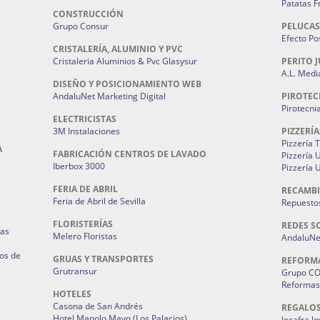
Patatas F
CONSTRUCCIÓN
Grupo Consur
PELUCAS
Efecto Pos
CRISTALERÍA, ALUMINIO Y PVC
Cristaleria Aluminios & Pvc Glasysur
PERITO J
A.L. Medi
DISEÑO Y POSICIONAMIENTO WEB
AndaluNet Marketing Digital
PIROTEC
Pirotecni
ELECTRICISTAS
3M Instalaciones
PIZZERÍA
Pizzería 
A
FABRICACIÓN CENTROS DE LAVADO
Pizzería
Iberbox 3000
Pizzería 
FERIA DE ABRIL
RECAMBI
Feria de Abril de Sevilla
Repuestos
FLORISTERÍAS
REDES S
ias
Melero Floristas
AndaluNet
os de
GRUAS Y TRANSPORTES
REFORM
Grutransur
Grupo C
Reformas 
HOTELES
Casona de San Andrés
REGALO
Hotel Manolo Mayo (Los Palacios)
Jocafra J