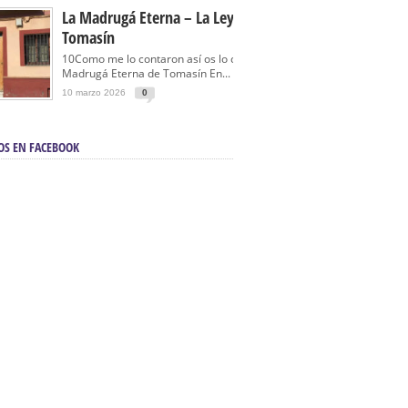
La Madrugá Eterna – La Leyenda De
Tomasín
10Como me lo contaron así os lo cuento… La
Madrugá Eterna de Tomasín En...
10 marzo 2026
0
OS EN FACEBOOK
en Sevilla | Electricista autorizado en Sevilla |
ontra incendios en Sevilla:
3M Instalaciones.
a | Barbacoas En Sevilla:
D&C Chimeneas.
De Segunda Mano, De Ocasión Y Seminuevos
afe | La mejor tienda para comprar cocinas en
yor:
Azul Cocinas.
a. Posiciona Tu Empresa En Primera Página.
ento en buscadores en primera página de