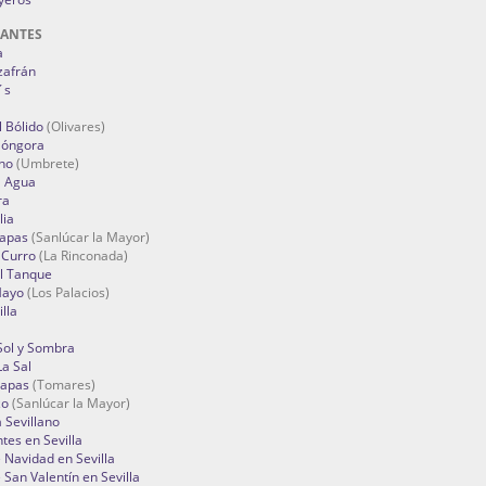
RANTES
a
zafrán
´s
 Bólido
(Olivares)
Góngora
no
(Umbrete)
l Agua
ra
lia
Tapas
(Sanlúcar la Mayor)
 Curro
(La Rinconada)
el Tanque
Mayo
(Los Palacios)
lla
Sol y Sombra
a Sal
apas
(Tomares)
zo
(Sanlúcar la Mayor)
a Sevillano
tes en Sevilla
Navidad en Sevilla
San Valentín en Sevilla