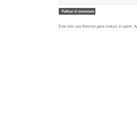
Este sitio usa Akismet para reducir el spam.
A
Confección Túnicas Y Antifaces De Naza
Santa:
La Casa del Nazareno.
Diseño Páginas Web Sevilla | Creación T
AndaluNet
Curso de Quiromasaje Sevilla | Curso de Re
Drenaje Linfático Sevilla | Curso básico de Ho
Cursos de Quiromasaje Sevilla | Cursos
escuela de naturismo.
Cursos de Naturopatia en Sevilla – E