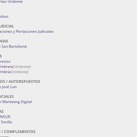
ritas Umbrete
itivo
UDICIAL
aciones y Peritaciones Judiciales
NIAS
a San Bartolomé
S
Treviso
 Umbrete
(Umbrete)
Umbría
(Umbrete)
OS / AUTOREPUESTOS
 José Luis
OCIALES
 Marketing Digital
AS
ONSUR
Sevilla
S / COMPLEMENTOS
oyeros