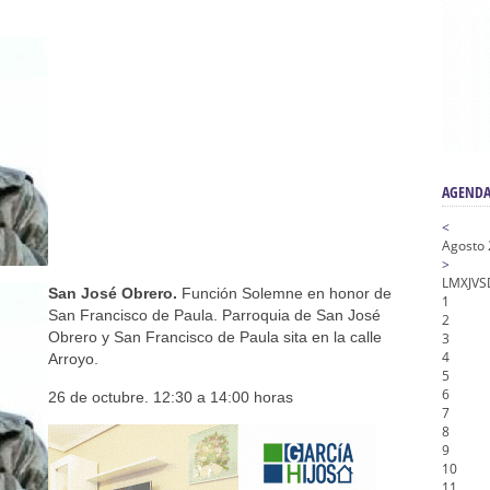
nta Angustia
de la Salud
na Misericordia, Vía Crucis y Traslado – Siete Palabras
honor de Nuestro Padre Jesús de la Pasión
tra Señora de Gracia y Esperanza – San Roque
AGENDA
<
Agosto
>
L
M
X
J
V
S
San José Obrero.
Función Solemne en honor de
1
San Francisco de Paula. Parroquia de San José
2
Obrero y San Francisco de Paula sita en la calle
3
4
Arroyo.
5
6
26 de octubre. 12:30 a 14:00 horas
7
8
9
10
11