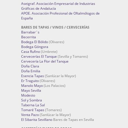
Aseigraf. Asociación Empresarial de Industrias
Gráficas de Andalucía
APOE. Asociación Profesional de Oftalmólogos de
España
BARES DE TAPAS / VINOS / CERVECERÍAS
Barrabar´s
Becerrita
Bodega El Bólido
(Olivares)
Bodega Góngora
Casa Rufino
(Umbrete)
Cervecerías El Tanque
(Sevilla y Tomares)
Cervecería La Flor del Tanque
Doña Clara
Doña Emilia
Esencia Tapas
(Sanlúcar la Mayor)
Er Traguito
(Olivares)
Manolo Mayo
(Los Palacios)
Mayo Sevilla
Modesto
Sol y Sombra
Taberna La Sal
Tomaré Tapas
(Tomares)
Venta Pazo
(Sanlúcar la Mayor)
El Sibarita Sevillano
Bares de Tapas en Sevilla