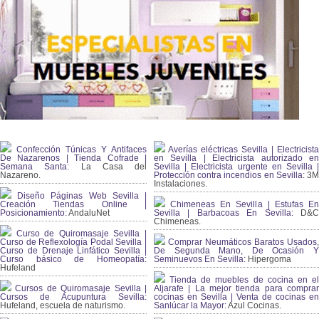
Confección Túnicas Y Antifaces
Averías eléctricas Sevilla | Electricista
De Nazarenos | Tienda Cofrade |
en Sevilla | Electricista autorizado en
Semana Santa:
La Casa del
Sevilla | Electricista urgente en Sevilla |
Nazareno.
Protección contra incendios en Sevilla:
3
Instalaciones.
Diseño Páginas Web Sevilla |
Creación Tiendas Online |
Chimeneas En Sevilla | Estufas En
Posicionamiento:
AndaluNet
Sevilla | Barbacoas En Sevilla:
D&
Chimeneas.
Curso de Quiromasaje Sevilla |
Curso de Reflexología Podal Sevilla |
Comprar Neumáticos Baratos Usados,
Curso de Drenaje Linfático Sevilla |
De Segunda Mano, De Ocasión Y
Curso básico de Homeopatía:
Seminuevos En Sevilla:
Hipergoma
Hufeland
Tienda de muebles de cocina en el
Cursos de Quiromasaje Sevilla |
Aljarafe | La mejor tienda para comprar
Cursos de Acupuntura Sevilla:
cocinas en Sevilla | Venta de cocinas en
Hufeland, escuela de naturismo.
Sanlúcar la Mayor:
Azul Cocinas.