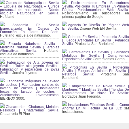
Cursos de Naturopatia en Sevilla
Posicionamiento En Buscadores
– Escuela de Naturopatía – Cursos
Sevilla. Posiciona Tu Empresa En Primera
presencial de naturopatía – Dónde
Página. Posicionamiento Web Sevilla:
estudiar Naturopatía en Sevilla:
Posicionamiento en buscadores en
Hufeland.
primera página de Google.
Academia En Sevilla
Agencia De Diseño De Páginas Web
Especializada En Cursos De
En Sevilla:
Diseño Web EN Sevilla.
Formación En Flores De Bach
:
Hufeland, escuela de naturismo.
Cohetes En Sevilla | Pirotecnia Sevilla
| Fuegos Artificiales En Sevilla | Petardos
Escuela Naturismo Sevilla |
Sevilla:
Pirotecnia San Bartolomé.
Medicina Natural Sevilla | Terapias
Alternativas Sevilla
: Hufeland,
Cerramientos En Sevilla | Cercados
escuela de naturismo.
Metálicos En Sevilla | Cerramientos
Especiales Sevilla:
Cerramientos Gordo.
Fabricación de Alta Joyería en
Sevilla | Taller alta joyería Sevilla |
Pirotecnias En Sevilla | Pirotecnia
Fabricación y reparación de joyas
Sevilla | Fuegos Artificiales En Sevilla |
Sevilla:
Jocafra Joyeros.
Petardos Sevilla:
Pirotecnia San
Bartolomé.
Fabricante máquinas de lavado
de coches | Fabricación centros de
Complementos De Novia Sevilla |
lavado de coches | Instaladores
Mantones Y Mantillas Sevilla | Tiendas De
boxes de lavado de coches |
Complementos De Novia En Sevilla:
Autolavados | Lavamascotas:
Bordados Juan Foronda.
IBERBOX 3000.
Instalaciones Eléctricas Sevilla | Como
Chatarrerías | Chatarras, Metales,
Ahorrar En Mi Factura De La Luz:
3
Residuos | Chatarrerías Sevilla:
Instalaciones.
Chatarreria El Pino