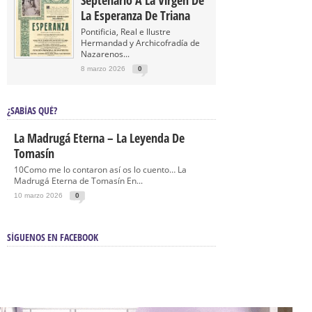
Septenario A La Virgen De
La Esperanza De Triana
Pontificia, Real e Ilustre
Hermandad y Archicofradía de
Nazarenos...
8 marzo 2026
0
¿SABÍAS QUÉ?
La Madrugá Eterna – La Leyenda De
Tomasín
10Como me lo contaron así os lo cuento… La
Madrugá Eterna de Tomasín En...
10 marzo 2026
0
SÍGUENOS EN FACEBOOK