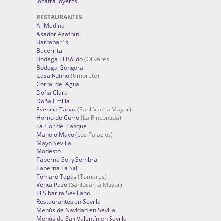
Jocafra Joyeros
RESTAURANTES
Al-Medina
Asador Azafrán
Barrabar´s
Becerrita
Bodega El Bólido
(Olivares)
Bodega Góngora
Casa Rufino
(Umbrete)
Corral del Agua
Doña Clara
Doña Emilia
Esencia Tapas
(Sanlúcar la Mayor)
Horno de Curro
(La Rinconada)
La Flor del Tanque
Manolo Mayo
(Los Palacios)
Mayo Sevilla
Modesto
Taberna Sol y Sombra
Taberna La Sal
Tomaré Tapas
(Tomares)
Venta Pazo
(Sanlúcar la Mayor)
El Sibarita Sevillano
Restaurantes en Sevilla
Menús de Navidad en Sevilla
Menús de San Valentín en Sevilla