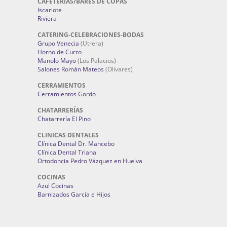
CAFETERÍAS/BARES DE COPAS
Iscariote
Riviera
CATERING-CELEBRACIONES-BODAS
Grupo Venecia
(Utrera)
Horno de Curro
Manolo Mayo
(Los Palacios)
Salones Román Mateos
(Olivares)
CERRAMIENTOS
Cerramientos Gordo
CHATARRERÍAS
Chatarrería El Pino
CLINICAS DENTALES
Clínica Dental Dr. Mancebo
Clínica Dental Triana
Ortodoncia Pedro Vázquez en Huelva
COCINAS
Azul Cocinas
Barnizados García e Hijos