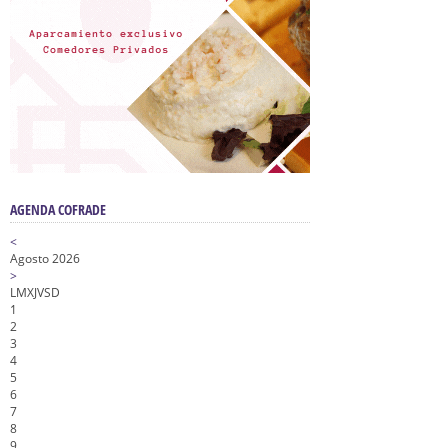
AGENDA COFRADE
<
Agosto 2026
>
L
M
X
J
V
S
D
1
2
3
4
5
6
7
8
9