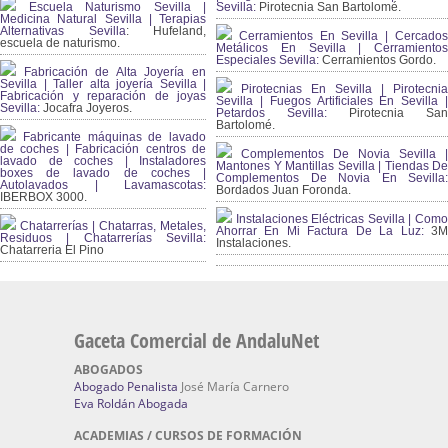
Escuela Naturismo Sevilla |
Sevilla:
Pirotecnia San Bartolomé.
Medicina Natural Sevilla | Terapias
Alternativas Sevilla
: Hufeland,
Cerramientos En Sevilla | Cercados
escuela de naturismo.
Metálicos En Sevilla | Cerramientos
Especiales Sevilla:
Cerramientos Gordo.
Fabricación de Alta Joyería en
Sevilla | Taller alta joyería Sevilla |
Pirotecnias En Sevilla | Pirotecnia
Fabricación y reparación de joyas
Sevilla | Fuegos Artificiales En Sevilla |
Sevilla:
Jocafra Joyeros.
Petardos Sevilla:
Pirotecnia San
Bartolomé.
Fabricante máquinas de lavado
de coches | Fabricación centros de
Complementos De Novia Sevilla |
lavado de coches | Instaladores
Mantones Y Mantillas Sevilla | Tiendas De
boxes de lavado de coches |
Complementos De Novia En Sevilla:
Autolavados | Lavamascotas:
Bordados Juan Foronda.
IBERBOX 3000.
Instalaciones Eléctricas Sevilla | Como
Chatarrerías | Chatarras, Metales,
Ahorrar En Mi Factura De La Luz:
3
Residuos | Chatarrerías Sevilla:
Instalaciones.
Chatarreria El Pino
Gaceta Comercial de AndaluNet
ABOGADOS
Abogado Penalista
José María Carnero
Eva Roldán Abogada
ACADEMIAS / CURSOS DE FORMACIÓN