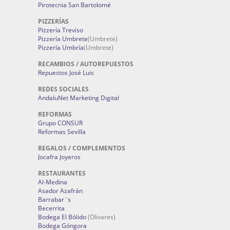
Pirotecnia San Bartolomé
PIZZERÍAS
Pizzería Treviso
Pizzería Umbrete
(Umbrete)
Pizzería Umbría
(Umbrete)
RECAMBIOS / AUTOREPUESTOS
Repuestos José Luis
REDES SOCIALES
AndaluNet Marketing Digital
REFORMAS
Grupo CONSUR
Reformas Sevilla
REGALOS / COMPLEMENTOS
Jocafra Joyeros
RESTAURANTES
Al-Medina
Asador Azafrán
Barrabar´s
Becerrita
Bodega El Bólido
(Olivares)
Bodega Góngora