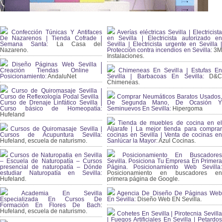
Confección Túnicas Y Antifaces
Averías eléctricas Sevilla | Electricista
De Nazarenos | Tienda Cofrade |
en Sevilla | Electricista autorizado en
Semana Santa:
La Casa del
Sevilla | Electricista urgente en Sevilla |
Nazareno.
Protección contra incendios en Sevilla:
3
Instalaciones.
Diseño Páginas Web Sevilla |
Creación Tiendas Online |
Chimeneas En Sevilla | Estufas En
Posicionamiento:
AndaluNet
Sevilla | Barbacoas En Sevilla:
D&
Chimeneas.
Curso de Quiromasaje Sevilla |
Curso de Reflexología Podal Sevilla |
Comprar Neumáticos Baratos Usados,
Curso de Drenaje Linfático Sevilla |
De Segunda Mano, De Ocasión Y
Curso básico de Homeopatía:
Seminuevos En Sevilla:
Hipergoma
Hufeland
Tienda de muebles de cocina en el
Cursos de Quiromasaje Sevilla |
Aljarafe | La mejor tienda para comprar
Cursos de Acupuntura Sevilla:
cocinas en Sevilla | Venta de cocinas en
Hufeland, escuela de naturismo.
Sanlúcar la Mayor:
Azul Cocinas.
Cursos de Naturopatia en Sevilla
Posicionamiento En Buscadores
– Escuela de Naturopatía – Cursos
Sevilla. Posiciona Tu Empresa En Primera
presencial de naturopatía – Dónde
Página. Posicionamiento Web Sevilla:
estudiar Naturopatía en Sevilla:
Posicionamiento en buscadores en
Hufeland.
primera página de Google.
Academia En Sevilla
Agencia De Diseño De Páginas Web
Especializada En Cursos De
En Sevilla:
Diseño Web EN Sevilla.
Formación En Flores De Bach
:
Hufeland, escuela de naturismo.
Cohetes En Sevilla | Pirotecnia Sevilla
| Fuegos Artificiales En Sevilla | Petardos