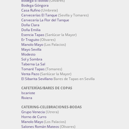
Bodega El Bólido
(Olivares)
Bodega Góngora
Casa Rufino
(Umbrete)
Cervecerías El Tanque
(Sevilla y Tomares)
Cervecería La Flor del Tanque
Doña Clara
Doña Emilia
Esencia Tapas
(Sanlúcar la Mayor)
Er Traguito
(Olivares)
Manolo Mayo
(Los Palacios)
Mayo Sevilla
Modesto
Sol y Sombra
Taberna La Sal
Tomaré Tapas
(Tomares)
Venta Pazo
(Sanlúcar la Mayor)
El Sibarita Sevillano
Bares de Tapas en Sevilla
CAFETERÍAS/BARES DE COPAS
Iscariote
Riviera
CATERING-CELEBRACIONES-BODAS
Grupo Venecia
(Utrera)
Horno de Curro
Manolo Mayo
(Los Palacios)
Salones Román Mateos
(Olivares)