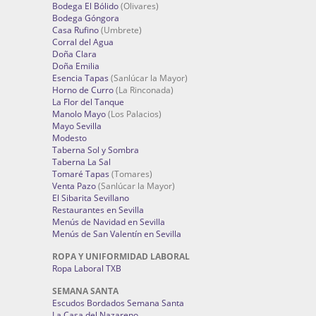
Bodega El Bólido
(Olivares)
Bodega Góngora
Casa Rufino
(Umbrete)
Corral del Agua
Doña Clara
Doña Emilia
Esencia Tapas
(Sanlúcar la Mayor)
Horno de Curro
(La Rinconada)
La Flor del Tanque
Manolo Mayo
(Los Palacios)
Mayo Sevilla
Modesto
Taberna Sol y Sombra
Taberna La Sal
Tomaré Tapas
(Tomares)
Venta Pazo
(Sanlúcar la Mayor)
El Sibarita Sevillano
Restaurantes en Sevilla
Menús de Navidad en Sevilla
Menús de San Valentín en Sevilla
ROPA Y UNIFORMIDAD LABORAL
Ropa Laboral TXB
SEMANA SANTA
Escudos Bordados Semana Santa
La Casa del Nazareno