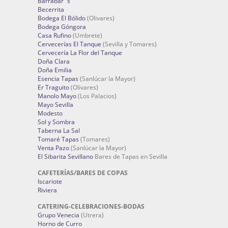
Barrabar´s
Becerrita
Bodega El Bólido
(Olivares)
Bodega Góngora
Casa Rufino
(Umbrete)
Cervecerías El Tanque
(Sevilla y Tomares)
Cervecería La Flor del Tanque
Doña Clara
Doña Emilia
Esencia Tapas
(Sanlúcar la Mayor)
Er Traguito
(Olivares)
Manolo Mayo
(Los Palacios)
Mayo Sevilla
Modesto
Sol y Sombra
Taberna La Sal
Tomaré Tapas
(Tomares)
Venta Pazo
(Sanlúcar la Mayor)
El Sibarita Sevillano
Bares de Tapas en Sevilla
CAFETERÍAS/BARES DE COPAS
Iscariote
Riviera
CATERING-CELEBRACIONES-BODAS
Grupo Venecia
(Utrera)
Horno de Curro