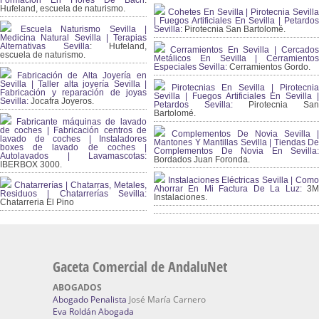
Formación En Flores De Bach
:
Hufeland, escuela de naturismo.
Cohetes En Sevilla | Pirotecnia Sevilla
| Fuegos Artificiales En Sevilla | Petardos
Escuela Naturismo Sevilla |
Sevilla:
Pirotecnia San Bartolomé.
Medicina Natural Sevilla | Terapias
Alternativas Sevilla
: Hufeland,
Cerramientos En Sevilla | Cercados
escuela de naturismo.
Metálicos En Sevilla | Cerramientos
Especiales Sevilla:
Cerramientos Gordo.
Fabricación de Alta Joyería en
Sevilla | Taller alta joyería Sevilla |
Pirotecnias En Sevilla | Pirotecnia
Fabricación y reparación de joyas
Sevilla | Fuegos Artificiales En Sevilla |
Sevilla:
Jocafra Joyeros.
Petardos Sevilla:
Pirotecnia San
Bartolomé.
Fabricante máquinas de lavado
de coches | Fabricación centros de
Complementos De Novia Sevilla |
lavado de coches | Instaladores
Mantones Y Mantillas Sevilla | Tiendas De
boxes de lavado de coches |
Complementos De Novia En Sevilla:
Autolavados | Lavamascotas:
Bordados Juan Foronda.
IBERBOX 3000.
Instalaciones Eléctricas Sevilla | Como
Chatarrerías | Chatarras, Metales,
Ahorrar En Mi Factura De La Luz:
3
Residuos | Chatarrerías Sevilla:
Instalaciones.
Chatarreria El Pino
Gaceta Comercial de AndaluNet
ABOGADOS
Abogado Penalista
José María Carnero
Eva Roldán Abogada