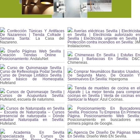
Confección Túnicas Y Antifaces
Averías eléctricas Sevilla | Electricista
De Nazarenos | Tienda Cofrade |
en Sevilla | Electricista autorizado en
Semana Santa:
La Casa del
Sevilla | Electricista urgente en Sevilla |
Nazareno.
Protección contra incendios en Sevilla:
3
Instalaciones.
Diseño Páginas Web Sevilla |
Creación Tiendas Online |
Chimeneas En Sevilla | Estufas En
Posicionamiento:
AndaluNet
Sevilla | Barbacoas En Sevilla:
D&
Chimeneas.
Curso de Quiromasaje Sevilla |
Curso de Reflexología Podal Sevilla |
Comprar Neumáticos Baratos Usados,
Curso de Drenaje Linfático Sevilla |
De Segunda Mano, De Ocasión Y
Curso básico de Homeopatía:
Seminuevos En Sevilla:
Hipergoma
Hufeland
Tienda de muebles de cocina en el
Cursos de Quiromasaje Sevilla |
Aljarafe | La mejor tienda para comprar
Cursos de Acupuntura Sevilla:
cocinas en Sevilla | Venta de cocinas en
Hufeland, escuela de naturismo.
Sanlúcar la Mayor:
Azul Cocinas.
Cursos de Naturopatia en Sevilla
Posicionamiento En Buscadores
– Escuela de Naturopatía – Cursos
Sevilla. Posiciona Tu Empresa En Primera
presencial de naturopatía – Dónde
Página. Posicionamiento Web Sevilla:
estudiar Naturopatía en Sevilla:
Posicionamiento en buscadores en
Hufeland.
primera página de Google.
Academia En Sevilla
Agencia De Diseño De Páginas Web
Especializada En Cursos De
En Sevilla:
Diseño Web EN Sevilla.