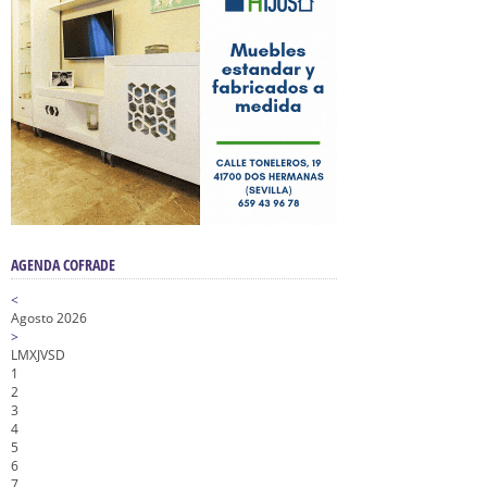
AGENDA COFRADE
<
Agosto 2026
>
L
M
X
J
V
S
D
1
2
3
4
5
6
7