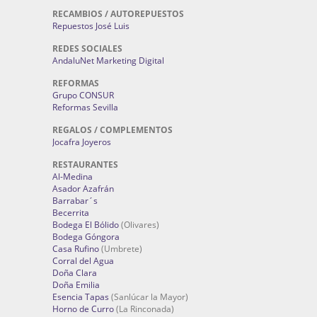
Pizzería Treviso
Pizzería Umbrete
(Umbrete)
Pizzería Umbría
(Umbrete)
RECAMBIOS / AUTOREPUESTOS
Repuestos José Luis
REDES SOCIALES
AndaluNet Marketing Digital
REFORMAS
Grupo CONSUR
Reformas Sevilla
REGALOS / COMPLEMENTOS
Jocafra Joyeros
RESTAURANTES
Al-Medina
Asador Azafrán
Barrabar´s
Becerrita
Bodega El Bólido
(Olivares)
Bodega Góngora
Casa Rufino
(Umbrete)
Corral del Agua
Doña Clara