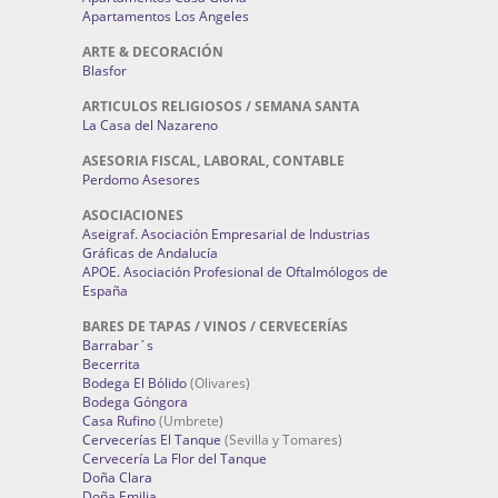
APARTAMENTOS TURÍSTICOS
Apartamentos Casa Gloria
Apartamentos Los Angeles
ARTE & DECORACIÓN
Blasfor
ARTICULOS RELIGIOSOS / SEMANA SANTA
La Casa del Nazareno
ASESORIA FISCAL, LABORAL, CONTABLE
Perdomo Asesores
ASOCIACIONES
Aseigraf. Asociación Empresarial de Industrias
Gráficas de Andalucía
APOE. Asociación Profesional de Oftalmólogos de
España
BARES DE TAPAS / VINOS / CERVECERÍAS
Barrabar´s
Becerrita
Bodega El Bólido
(Olivares)
Bodega Góngora
Casa Rufino
(Umbrete)
Cervecerías El Tanque
(Sevilla y Tomares)