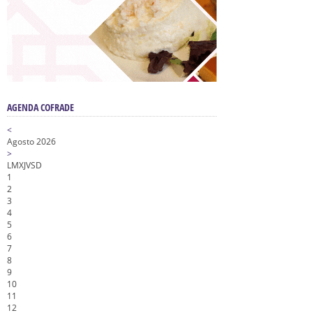
AGENDA COFRADE
<
Agosto 2026
>
L
M
X
J
V
S
D
1
2
3
4
5
6
7
8
9
10
11
12