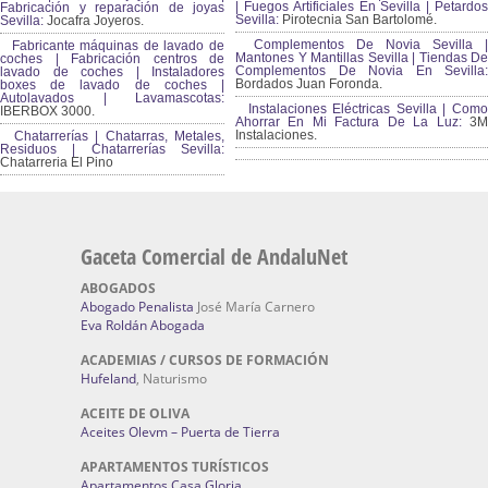
Especiales Sevilla:
Cerramientos Gordo.
Fabricación de Alta Joyería en
Sevilla | Taller alta joyería Sevilla |
Pirotecnias En Sevilla | Pirotecnia
Fabricación y reparación de joyas
Sevilla | Fuegos Artificiales En Sevilla |
Sevilla:
Jocafra Joyeros.
Petardos Sevilla:
Pirotecnia San
Bartolomé.
Fabricante máquinas de lavado
de coches | Fabricación centros de
Complementos De Novia Sevilla |
lavado de coches | Instaladores
Mantones Y Mantillas Sevilla | Tiendas De
boxes de lavado de coches |
Complementos De Novia En Sevilla:
Autolavados | Lavamascotas:
Bordados Juan Foronda.
IBERBOX 3000.
Instalaciones Eléctricas Sevilla | Como
Chatarrerías | Chatarras, Metales,
Ahorrar En Mi Factura De La Luz:
3
Residuos | Chatarrerías Sevilla:
Instalaciones.
Chatarreria El Pino
Gaceta Comercial de AndaluNet
ABOGADOS
Abogado Penalista
José María Carnero
Eva Roldán Abogada
ACADEMIAS / CURSOS DE FORMACIÓN
Hufeland
, Naturismo
ACEITE DE OLIVA
Aceites Olevm – Puerta de Tierra