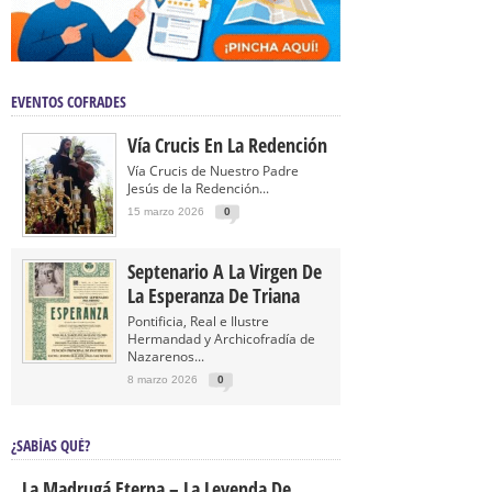
EVENTOS COFRADES
Vía Crucis En La Redención
Vía Crucis de Nuestro Padre
Jesús de la Redención...
15 marzo 2026
0
Septenario A La Virgen De
La Esperanza De Triana
Pontificia, Real e Ilustre
Hermandad y Archicofradía de
Nazarenos...
8 marzo 2026
0
¿SABÍAS QUÉ?
La Madrugá Eterna – La Leyenda De