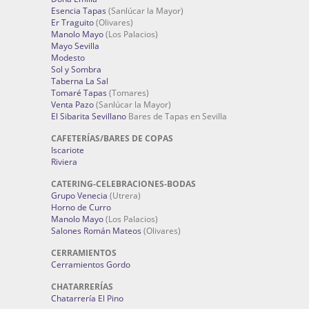
Cervecería La Flor del Tanque
Doña Clara
Doña Emilia
Esencia Tapas
(Sanlúcar la Mayor)
Er Traguito
(Olivares)
Manolo Mayo
(Los Palacios)
Mayo Sevilla
Modesto
Sol y Sombra
Taberna La Sal
Tomaré Tapas
(Tomares)
Venta Pazo
(Sanlúcar la Mayor)
El Sibarita Sevillano
Bares de Tapas en Sevilla
CAFETERÍAS/BARES DE COPAS
Iscariote
Riviera
CATERING-CELEBRACIONES-BODAS
Grupo Venecia
(Utrera)
Horno de Curro
Manolo Mayo
(Los Palacios)
Salones Román Mateos
(Olivares)
CERRAMIENTOS
Cerramientos Gordo