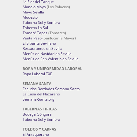
Doña Emilia
Esencia Tapas
(Sanlúcar la Mayor)
Horno de Curro
(La Rinconada)
La Flor del Tanque
Manolo Mayo
(Los Palacios)
Mayo Sevilla
Modesto
Taberna Sol y Sombra
Taberna La Sal
Tomaré Tapas
(Tomares)
Venta Pazo
(Sanlúcar la Mayor)
El Sibarita Sevillano
Restaurantes en Sevilla
Menús de Navidad en Sevilla
Menús de San Valentín en Sevilla
ROPA Y UNIFORMIDAD LABORAL
Ropa Laboral TXB
SEMANA SANTA
Escudos Bordados Semana Santa
La Casa del Nazareno
Semana-Santa.org
TABERNAS TIPICAS
Bodega Góngora
Taberna Sol y Sombra