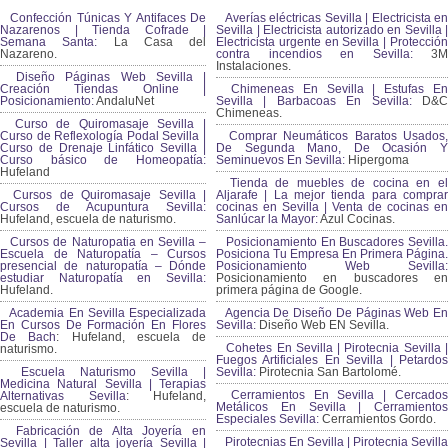
Confección Túnicas Y Antifaces
Averías eléctricas Sevilla | Electricista
De Nazarenos | Tienda Cofrade |
en Sevilla | Electricista autorizado en
Semana Santa:
La Casa del
Sevilla | Electricista urgente en Sevilla |
Nazareno.
Protección contra incendios en Sevilla:
3
Instalaciones.
Diseño Páginas Web Sevilla |
Creación Tiendas Online |
Chimeneas En Sevilla | Estufas En
Posicionamiento:
AndaluNet
Sevilla | Barbacoas En Sevilla:
D&
Chimeneas.
Curso de Quiromasaje Sevilla |
Curso de Reflexología Podal Sevilla |
Comprar Neumáticos Baratos Usados,
Curso de Drenaje Linfático Sevilla |
De Segunda Mano, De Ocasión Y
Curso básico de Homeopatía:
Seminuevos En Sevilla:
Hipergoma
Hufeland
Tienda de muebles de cocina en el
Cursos de Quiromasaje Sevilla |
Aljarafe | La mejor tienda para comprar
Cursos de Acupuntura Sevilla:
cocinas en Sevilla | Venta de cocinas en
Hufeland, escuela de naturismo.
Sanlúcar la Mayor:
Azul Cocinas.
Cursos de Naturopatia en Sevilla
Posicionamiento En Buscadores
– Escuela de Naturopatía – Cursos
Sevilla. Posiciona Tu Empresa En Primera
presencial de naturopatía – Dónde
Página. Posicionamiento Web Sevilla:
estudiar Naturopatía en Sevilla:
Posicionamiento en buscadores en
Hufeland.
primera página de Google.
Academia En Sevilla
Agencia De Diseño De Páginas Web
Especializada En Cursos De
En Sevilla:
Diseño Web EN Sevilla.
Formación En Flores De Bach
:
Hufeland, escuela de naturismo.
Cohetes En Sevilla | Pirotecnia Sevilla
| Fuegos Artificiales En Sevilla | Petardos
Escuela Naturismo Sevilla |
Sevilla:
Pirotecnia San Bartolomé.
Medicina Natural Sevilla | Terapias
Alternativas Sevilla
: Hufeland,
Cerramientos En Sevilla | Cercados
escuela de naturismo.
Metálicos En Sevilla | Cerramientos