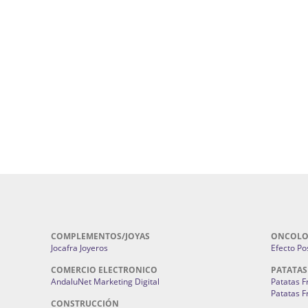
ursos De Formación En Flores De
Agencia De Diseño De Páginas Web En S
Cohetes En Sevilla | Pirotecnia Sevilla | F
ral Sevilla | Terapias Alternativas
Pirotecnia San Bartolomé.
Cerramientos En Sevilla | Cercados Met
r alta joyería Sevilla | Fabricación y
Sevilla:
Cerramientos Gordo.
Pirotecnias En Sevilla | Pirotecnia Sevi
| Fabricación centros de lavado de
Sevilla:
Pirotecnia San Bartolomé.
ches | Autolavados | Lavamascotas:
Complementos De Novia Sevilla | Ma
Complementos De Novia En Sevilla:
Bordado
 | Chatarrerías Sevilla:
Chatarreria
Instalaciones Eléctricas Sevilla | 
Instalaciones.
COMPLEMENTOS/JOYAS
ONCOLO
Jocafra Joyeros
Efecto Pos
COMERCIO ELECTRONICO
PATATAS
AndaluNet Marketing Digital
Patatas F
Patatas F
CONSTRUCCIÓN