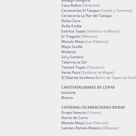
Bodega Góngora
Casa Rufino
(Umbrete)
Cervecerías El Tanque
(Sevilla y Tomares)
Cervecería La Flor del Tanque
Doña Clara
Doña Emilia
Esencia Tapas
(Sanlúcar la Mayor)
Er Traguito
(Olivares)
Manolo Mayo
(Los Palacios)
Mayo Sevilla
Modesto
Sol y Sombra
Taberna La Sal
Tomaré Tapas
(Tomares)
Venta Pazo
(Sanlúcar la Mayor)
El Sibarita Sevillano
Bares de Tapas en Sevil
CAFETERÍAS/BARES DE COPAS
Iscariote
Riviera
CATERING-CELEBRACIONES-BODAS
Grupo Venecia
(Utrera)
Horno de Curro
Manolo Mayo
(Los Palacios)
Salones Román Mateos
(Olivares)