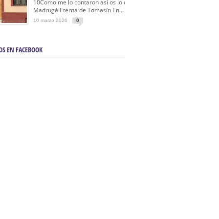
10Como me lo contaron así os lo cuento… La
Madrugá Eterna de Tomasín En...
10 marzo 2026
0
OS EN FACEBOOK
en Sevilla | Electricista autorizado en Sevilla |
ontra incendios en Sevilla:
3M Instalaciones.
a | Barbacoas En Sevilla:
D&C Chimeneas.
De Segunda Mano, De Ocasión Y Seminuevos
afe | La mejor tienda para comprar cocinas en
yor:
Azul Cocinas.
a. Posiciona Tu Empresa En Primera Página.
ento en buscadores en primera página de