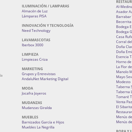
RESTAU
ILUMINACIÓN / LAMPARAS
Al-Medin
Almacén de Luz
Asador A
Lámparas PISA
Barrabar
Becerrita
INNOVACIÓN Y TECNOLOGÍA
Bodega El
Need Technology
Bodega 
Casa Rufi
LAVAMASCOTAS
Corral de
Iberbox 3000
Doña Cla
Doña Emi
LIMPIEZA
Esencia 
Limpiezas Criza
Horno de
La Flor d
MARKETING
Manolo 
Grupos y Entrevistas
la
Mayo Sevi
AndaluNet Marketing Digital
Modesto
Taberna 
MODA
Taberna L
Jocafra Joyeros
Tomaré T
Venta Pa
MUDANZAS
El Sibarit
Mudanzas Giralda
Restauran
Menús de 
MUEBLES
Menús de 
Barnizados García e Hijos
Muebles La Negrilla
ROPA Y 