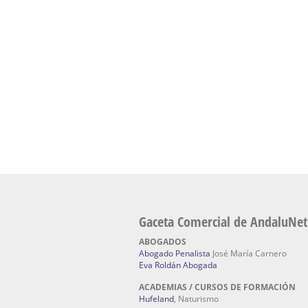
Academia En Sevilla Especializada En C
Bach
: Hufeland, escuela de naturismo.
Escuela Naturismo Sevilla | Medicina Natu
Sevilla
: Hufeland, escuela de naturismo.
Fabricación de Alta Joyería en Sevilla | Talle
reparación de joyas Sevilla:
Jocafra Joyeros.
Fabricante máquinas de lavado de coches 
coches | Instaladores boxes de lavado de co
IBERBOX 3000.
Chatarrerías | Chatarras, Metales, Residuos
El Pino
Gaceta Comercial de AndaluNet
ABOGADOS
Abogado Penalista
José María Carnero
Eva Roldán Abogada
ACADEMIAS / CURSOS DE FORMACIÓN
Hufeland
, Naturismo