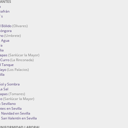
RANTES
a
zafrán
´s
 Bólido
(Olivares)
Góngora
no
(Umbrete)
l Agua
ra
lia
Tapas
(Sanlúcar la Mayor)
 Curro
(La Rinconada)
el Tanque
Mayo
(Los Palacios)
lla
Sol y Sombra
a Sal
apas
(Tomares)
zo
(Sanlúcar la Mayor)
a Sevillano
tes en Sevilla
Navidad en Sevilla
San Valentín en Sevilla
UNIFORMIDAD LABORAL