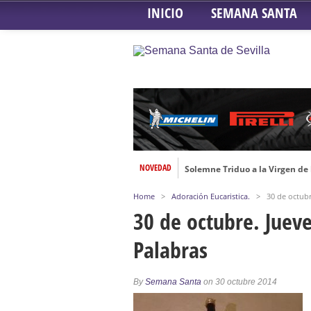
INICIO
SEMANA SANTA
NOVEDAD
Solemne Triduo a la Virgen de
Función de la Anunciación del
Home
>
Adoración Eucaristica.
>
30 de octubr
Besamanos al Señor del Gran P
30 de octubre. Jueve
Solemne y devoto Besamanos e
Palabras
Función Principal de Instituto 
Besapié y Besamano en la Qui
By
Semana Santa
on 30 octubre 2014
Gitanos: Besamanos del Señor 