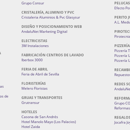
Grupo Consur
PELUCAS
Efecto Pos
CRISTALERÍA, ALUMINIO Y PVC
Cristaleria Aluminios & Pvc Glasysur
PERITO J
A.L. Medi
DISEÑO Y POSICIONAMIENTO WEB
AndaluNet Marketing Digital
PIROTEC
Pirotecni
ELECTRICISTAS
3M Instalaciones
PIZZERÍA
Pizzería 
A
FABRICACIÓN CENTROS DE LAVADO
Pizzería
Iberbox 3000
Pizzería 
FERIA DE ABRIL
RECAMBI
Feria de Abril de Sevilla
Repuestos
FLORISTERÍAS
REDES S
ias
Melero Floristas
AndaluNet
os de
GRUAS Y TRANSPORTES
REFORM
Grutransur
Grupo C
Reformas 
HOTELES
Casona de San Andrés
REGALO
Hotel Manolo Mayo (Los Palacios)
Jocafra J
Hotel Zaida