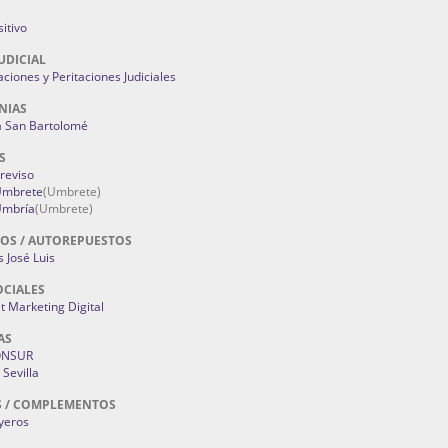
itivo
UDICIAL
aciones y Peritaciones Judiciales
NIAS
a San Bartolomé
S
Treviso
 Umbrete
(Umbrete)
Umbría
(Umbrete)
OS / AUTOREPUESTOS
 José Luis
OCIALES
 Marketing Digital
AS
ONSUR
Sevilla
S / COMPLEMENTOS
oyeros