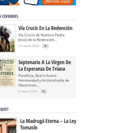
S COFRADES
Vía Crucis En La Redención
Vía Crucis de Nuestro Padre
Jesús de la Redención...
15 marzo 2026
0
Septenario A La Virgen De
La Esperanza De Triana
Pontificia, Real e Ilustre
Hermandad y Archicofradía de
Nazarenos...
8 marzo 2026
0
 QUÉ?
La Madrugá Eterna – La Leyenda De
Tomasín