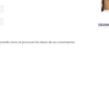
SÍGUEN
prende cómo se procesan los datos de tus comentarios.
renos | Tienda Cofrade | Semana
Averías eléctricas Sevilla | Electricista 
Electricista urgente en Sevilla | Protección c
iendas Online | Posicionamiento:
Chimeneas En Sevilla | Estufas En Sevill
Comprar Neumáticos Baratos Usados, 
flexología Podal Sevilla | Curso de
En Sevilla:
Hipergoma
meopatía:
Hufeland
Tienda de muebles de cocina en el Aljar
 de Acupuntura Sevilla:
Hufeland,
Sevilla | Venta de cocinas en Sanlúcar la Ma
Posicionamiento En Buscadores Sevill
scuela de Naturopatía – Cursos
Posicionamiento Web Sevilla:
Posicionami
uropatía en Sevilla:
Hufeland.
Google.