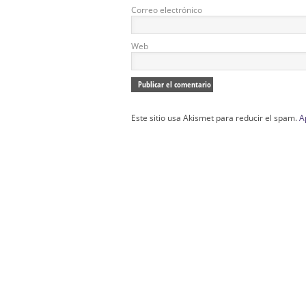
Correo electrónico
Web
Este sitio usa Akismet para reducir el spam.
A
Confección Túnicas Y Antifaces De Naza
Santa:
La Casa del Nazareno.
Diseño Páginas Web Sevilla | Creación T
AndaluNet
Curso de Quiromasaje Sevilla | Curso de Re
Drenaje Linfático Sevilla | Curso básico de Ho
Cursos de Quiromasaje Sevilla | Cursos
escuela de naturismo.
Cursos de Naturopatia en Sevilla – E
presencial de naturopatía – Dónde estudiar Nat