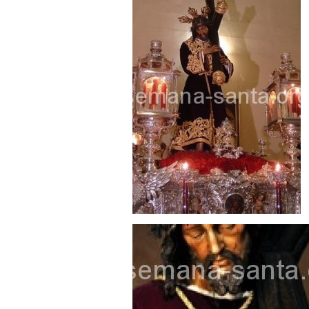
Besamanos del Señor de la Divi
Solemne y devoto Besapiés en 
Misa Solemne en honor a Nues