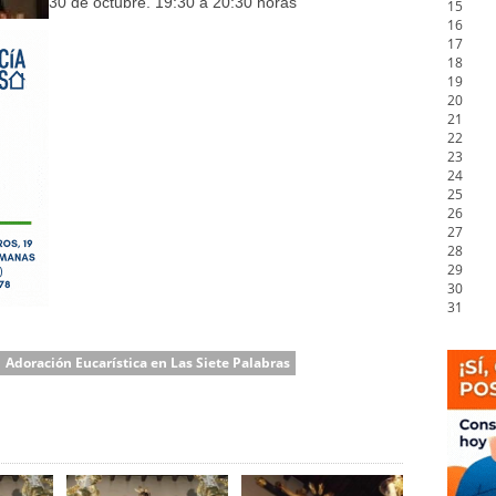
30 de octubre. 19:30 a 20:30 horas
15
16
17
18
19
20
21
22
23
24
25
26
27
28
29
30
31
Adoración Eucarística en Las Siete Palabras