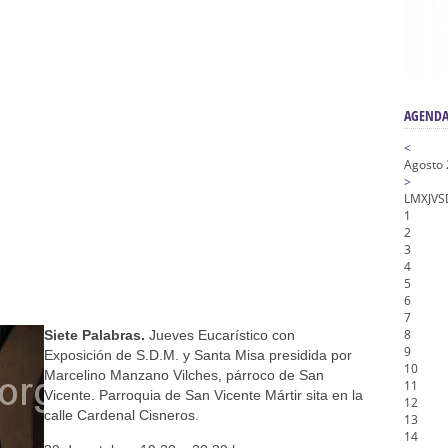
na Misericordia, Vía Crucis y Traslado – Siete Palabras
honor de Nuestro Padre Jesús de la Pasión
tra Señora de Gracia y Esperanza – San Roque
AGENDA
<
Agosto
>
L
M
X
J
V
S
1
2
3
4
5
6
7
8
Siete Palabras.
Jueves Eucarístico con
9
Exposición de S.D.M. y Santa Misa presidida por
10
Marcelino Manzano Vilches, párroco de San
11
Vicente. Parroquia de San Vicente Mártir sita en la
12
calle Cardenal Cisneros.
13
14