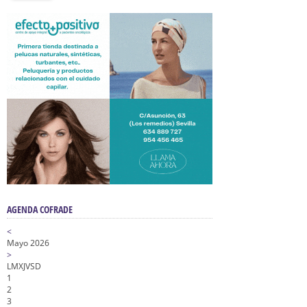
AGENDA COFRADE
<
Mayo 2026
>
L
M
X
J
V
S
D
1
2
3