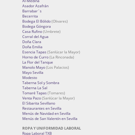
Al-Medina
Asador Azafrán
Barrabar´s
Becerrita
Bodega El Bólido
(Olivares)
Bodega Góngora
Casa Rufino
(Umbrete)
Corral del Agua
Doña Clara
Doña Emilia
Esencia Tapas
(Sanlúcar la Mayor)
Horno de Curro
(La Rinconada)
La Flor del Tanque
Manolo Mayo
(Los Palacios)
Mayo Sevilla
Modesto
Taberna Sol y Sombra
Taberna La Sal
Tomaré Tapas
(Tomares)
Venta Pazo
(Sanlúcar la Mayor)
El Sibarita Sevillano
Restaurantes en Sevilla
Menús de Navidad en Sevilla
Menús de San Valentín en Sevilla
ROPA Y UNIFORMIDAD LABORAL
Ropa Laboral TXB