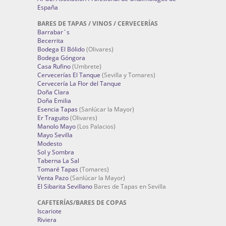
España
BARES DE TAPAS / VINOS / CERVECERÍAS
Barrabar´s
Becerrita
Bodega El Bólido
(Olivares)
Bodega Góngora
Casa Rufino
(Umbrete)
Cervecerías El Tanque
(Sevilla y Tomares)
Cervecería La Flor del Tanque
Doña Clara
Doña Emilia
Esencia Tapas
(Sanlúcar la Mayor)
Er Traguito
(Olivares)
Manolo Mayo
(Los Palacios)
Mayo Sevilla
Modesto
Sol y Sombra
Taberna La Sal
Tomaré Tapas
(Tomares)
Venta Pazo
(Sanlúcar la Mayor)
El Sibarita Sevillano
Bares de Tapas en Sevilla
CAFETERÍAS/BARES DE COPAS
Iscariote
Riviera