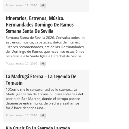
Posted marzo 12, 2026
0
Itinerarios, Estrenos, Música.
Hermandades Domingo De Ramos –
Semana Santa De Sevilla
Semana Santa de Sevilla 2026. Consulta todos los
estrenos, música, capataces, datos de interés,
lugares recomendados, etc de las Hermandades
del Domingo de Ramos que hacen su estación de
penitencia a la Santa Iglesia Catedral de Sevilla....
Posted marzo 10, 2026
0
La Madrugá Eterna – La Leyenda De
Tomasín
10Como me lo contaron así os lo cuento… La
Madrugá Eterna de Tomasín En las entrañas del
barrio de San Marcos, donde el tiempo parece
detenerse entre muros de piedra y azahar, se
forjó hace décadas una...
Posted marzo 10, 2026
0
Via Crucis En La Sagrada Lanzada