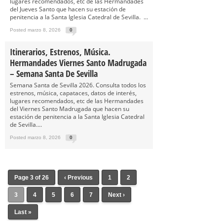
lugares recomendados, etc de las Hermandades
del Jueves Santo que hacen su estación de
penitencia a la Santa Iglesia Catedral de Sevilla. ...
Posted marzo 8, 2026
0
Itinerarios, Estrenos, Música.
Hermandades Viernes Santo Madrugada
– Semana Santa De Sevilla
Semana Santa de Sevilla 2026. Consulta todos los
estrenos, música, capataces, datos de interés,
lugares recomendados, etc de las Hermandades
del Viernes Santo Madrugada que hacen su
estación de penitencia a la Santa Iglesia Catedral
de Sevilla....
Posted marzo 8, 2026
0
Page 3 of 26
‹ Previous
1
2
3
4
5
6
7
Next ›
Last »