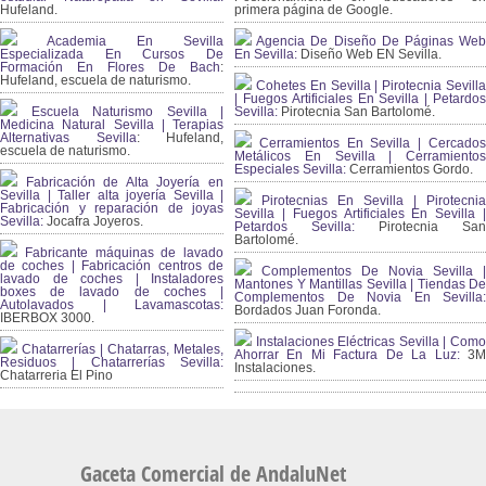
Hufeland.
primera página de Google.
Academia En Sevilla
Agencia De Diseño De Páginas Web
Especializada En Cursos De
En Sevilla:
Diseño Web EN Sevilla.
Formación En Flores De Bach
:
Hufeland, escuela de naturismo.
Cohetes En Sevilla | Pirotecnia Sevilla
| Fuegos Artificiales En Sevilla | Petardos
Escuela Naturismo Sevilla |
Sevilla:
Pirotecnia San Bartolomé.
Medicina Natural Sevilla | Terapias
Alternativas Sevilla
: Hufeland,
Cerramientos En Sevilla | Cercados
escuela de naturismo.
Metálicos En Sevilla | Cerramientos
Especiales Sevilla:
Cerramientos Gordo.
Fabricación de Alta Joyería en
Sevilla | Taller alta joyería Sevilla |
Pirotecnias En Sevilla | Pirotecnia
Fabricación y reparación de joyas
Sevilla | Fuegos Artificiales En Sevilla |
Sevilla:
Jocafra Joyeros.
Petardos Sevilla:
Pirotecnia San
Bartolomé.
Fabricante máquinas de lavado
de coches | Fabricación centros de
Complementos De Novia Sevilla |
lavado de coches | Instaladores
Mantones Y Mantillas Sevilla | Tiendas De
boxes de lavado de coches |
Complementos De Novia En Sevilla:
Autolavados | Lavamascotas:
Bordados Juan Foronda.
IBERBOX 3000.
Instalaciones Eléctricas Sevilla | Como
Chatarrerías | Chatarras, Metales,
Ahorrar En Mi Factura De La Luz:
3
Residuos | Chatarrerías Sevilla:
Instalaciones.
Chatarreria El Pino
Gaceta Comercial de AndaluNet