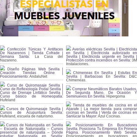
Confección Túnicas Y Antifaces
Averías eléctricas Sevilla | Electricista
De Nazarenos | Tienda Cofrade |
en Sevilla | Electricista autorizado en
Semana Santa:
La Casa del
Sevilla | Electricista urgente en Sevilla |
Nazareno.
Protección contra incendios en Sevilla:
3
Instalaciones.
Diseño Páginas Web Sevilla |
Creación Tiendas Online |
Chimeneas En Sevilla | Estufas En
Posicionamiento:
AndaluNet
Sevilla | Barbacoas En Sevilla:
D&
Chimeneas.
Curso de Quiromasaje Sevilla |
Curso de Reflexología Podal Sevilla |
Comprar Neumáticos Baratos Usados,
Curso de Drenaje Linfático Sevilla |
De Segunda Mano, De Ocasión Y
Curso básico de Homeopatía:
Seminuevos En Sevilla:
Hipergoma
Hufeland
Tienda de muebles de cocina en el
Cursos de Quiromasaje Sevilla |
Aljarafe | La mejor tienda para comprar
Cursos de Acupuntura Sevilla:
cocinas en Sevilla | Venta de cocinas en
Hufeland, escuela de naturismo.
Sanlúcar la Mayor:
Azul Cocinas.
Cursos de Naturopatia en Sevilla
Posicionamiento En Buscadores
– Escuela de Naturopatía – Cursos
Sevilla. Posiciona Tu Empresa En Primera
presencial de naturopatía – Dónde
Página. Posicionamiento Web Sevilla:
estudiar Naturopatía en Sevilla:
Posicionamiento en buscadores en