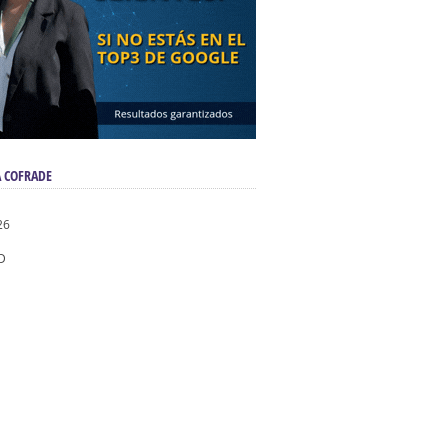
 COFRADE
26
D