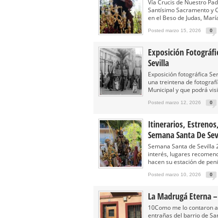
Solemne y devoto Besamanos e
Vía Crucis de Nuestro Pa
Santísimo Sacramento y C
Función Principal de Instituto 
en el Beso de Judas, María
Besapié y Besamano en la Qui
Posted marzo 15, 2026
0
Gitanos: Besamanos del Señor 
Exposición Fotográf
Besamanos del Señor de la Divi
Sevilla
Exposición fotográfica S
una treintena de fotogra
Municipal y que podrá vis
Posted marzo 12, 2026
0
Itinerarios, Estren
Semana Santa De Sevi
Semana Santa de Sevilla 2
interés, lugares recome
hacen su estación de penite
Posted marzo 10, 2026
0
La Madrugá Eterna –
10Como me lo contaron as
entrañas del barrio de S