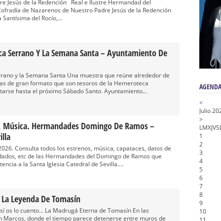
n honor de María Santísima en su Soledad – San Lorenzo
dre Jesús de la Redención Real e Ilustre Hermandad del
ofradía de Nazarenos de Nuestro Padre Jesús de la Redención
a la Virgen del Valle
 Santísima del Rocío,...
nta Angustia
de la Salud
ica Serrano Y La Semana Santa – Ayuntamiento De
na Misericordia, Vía Crucis y Traslado – Siete Palabras
errano y la Semana Santa Una muestra que reúne alrededor de
fías de gran formato que son tesoros de la Hemeroteca
AGENDA
itarse hasta el próximo Sábado Santo. Ayuntamiento...
<
Julio 20
>
os, Música. Hermandades Domingo De Ramos –
L
M
X
J
V
S
lla
1
2
026. Consulta todos los estrenos, música, capataces, datos de
3
ndados, etc de las Hermandades del Domingo de Ramos que
4
ncia a la Santa Iglesia Catedral de Sevilla....
5
6
7
8
 La Leyenda De Tomasín
9
í os lo cuento… La Madrugá Eterna de Tomasín En las
10
an Marcos, donde el tiempo parece detenerse entre muros de
11