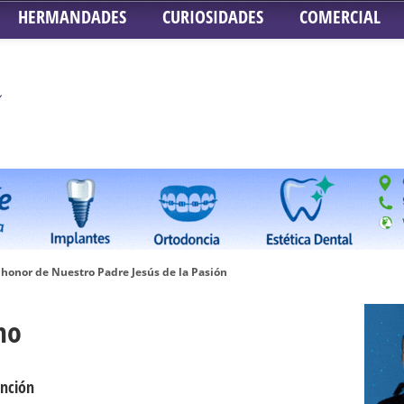
HERMANDADES
CURIOSIDADES
COMERCIAL
honor de Nuestro Padre Jesús de la Pasión
tra Señora de Gracia y Esperanza – San Roque
mo
 la Concepción – Hermandad del Silencio
 Señor ante el paso de Nuestra Señora de la Encarnación Coronada – Herma
oder de Sevilla
ención