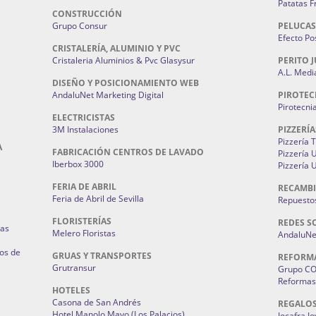
Patatas F
CONSTRUCCIÓN
Grupo Consur
PELUCAS
Efecto Pos
CRISTALERÍA, ALUMINIO Y PVC
Cristaleria Aluminios & Pvc Glasysur
PERITO J
A.L. Medi
DISEÑO Y POSICIONAMIENTO WEB
AndaluNet Marketing Digital
PIROTEC
Pirotecni
ELECTRICISTAS
3M Instalaciones
PIZZERÍA
Pizzería 
A
FABRICACIÓN CENTROS DE LAVADO
Pizzería
Iberbox 3000
Pizzería 
FERIA DE ABRIL
RECAMBI
Feria de Abril de Sevilla
Repuestos
FLORISTERÍAS
REDES S
ias
Melero Floristas
AndaluNet
os de
GRUAS Y TRANSPORTES
REFORM
Grutransur
Grupo C
Reformas 
HOTELES
Casona de San Andrés
REGALO
Hotel Manolo Mayo (Los Palacios)
Jocafra J