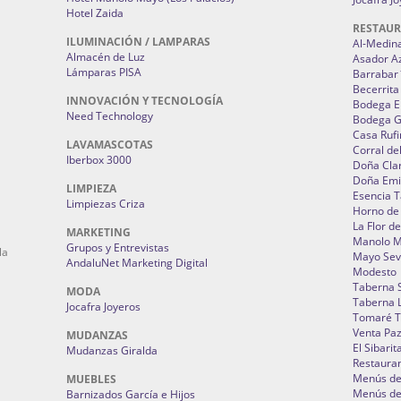
Hotel Zaida
RESTAU
ILUMINACIÓN / LAMPARAS
Al-Medin
Almacén de Luz
Asador A
Lámparas PISA
Barrabar
Becerrita
INNOVACIÓN Y TECNOLOGÍA
Bodega El
Need Technology
Bodega 
Casa Rufi
LAVAMASCOTAS
Corral de
Iberbox 3000
Doña Cla
Doña Emi
LIMPIEZA
Esencia 
Limpiezas Criza
Horno de
La Flor d
MARKETING
Manolo 
Grupos y Entrevistas
la
Mayo Sevi
AndaluNet Marketing Digital
Modesto
Taberna 
MODA
Taberna L
Jocafra Joyeros
Tomaré T
Venta Pa
MUDANZAS
El Sibarit
Mudanzas Giralda
Restauran
Menús de 
MUEBLES
Menús de 
Barnizados García e Hijos