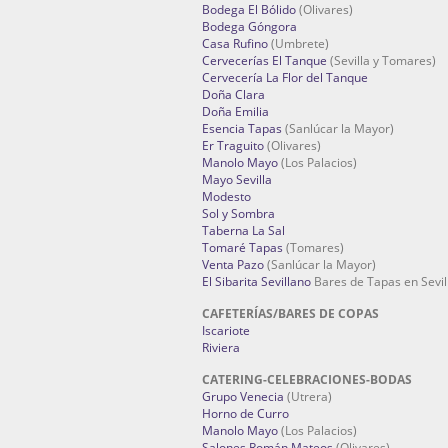
Bodega El Bólido
(Olivares)
Bodega Góngora
Casa Rufino
(Umbrete)
Cervecerías El Tanque
(Sevilla y Tomares)
Cervecería La Flor del Tanque
Doña Clara
Doña Emilia
Esencia Tapas
(Sanlúcar la Mayor)
Er Traguito
(Olivares)
Manolo Mayo
(Los Palacios)
Mayo Sevilla
Modesto
Sol y Sombra
Taberna La Sal
Tomaré Tapas
(Tomares)
Venta Pazo
(Sanlúcar la Mayor)
El Sibarita Sevillano
Bares de Tapas en Sevil
CAFETERÍAS/BARES DE COPAS
Iscariote
Riviera
CATERING-CELEBRACIONES-BODAS
Grupo Venecia
(Utrera)
Horno de Curro
Manolo Mayo
(Los Palacios)
Salones Román Mateos
(Olivares)