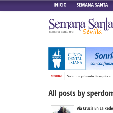
INICIO
SEMANA SANTA
NOVEDAD
Solemne y devoto Besapiés en 
Misa Solemne en honor a Nues
All posts by sperdo
Solemne Triduo a la Virgen de
Función de la Anunciación del
Besamanos al Señor del Gran P
Vía Crucis En La Red