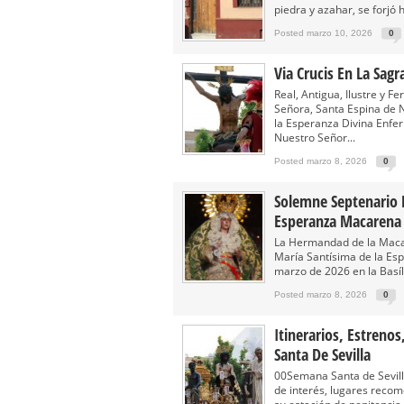
piedra y azahar, se forjó 
Posted marzo 10, 2026
0
Via Crucis En La Sag
Real, Antigua, Ilustre y
Señora, Santa Espina de 
la Esperanza Divina Enfe
Nuestro Señor...
Posted marzo 8, 2026
0
Solemne Septenario 
Esperanza Macarena
La Hermandad de la Maca
María Santísima de la Es
marzo de 2026 en la Basíl
Posted marzo 8, 2026
0
Itinerarios, Estren
Santa De Sevilla
00Semana Santa de Sevilla
de interés, lugares reco