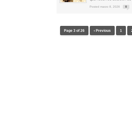
Posted marzo 8, 2026
0
Page 3 of 26
‹ Previous
1
Confección Túnicas Y Antifaces De Naza
Santa:
La Casa del Nazareno.
Diseño Páginas Web Sevilla | Creación T
AndaluNet
Curso de Quiromasaje Sevilla | Curso de Re
Drenaje Linfático Sevilla | Curso básico de Ho
Cursos de Quiromasaje Sevilla | Cursos
escuela de naturismo.
Cursos de Naturopatia en Sevilla – E