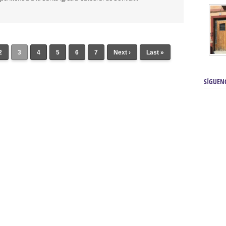
2
3
4
5
6
7
Next ›
Last »
SÍGUEN
renos | Tienda Cofrade | Semana
Averías eléctricas Sevilla | Electricista 
Electricista urgente en Sevilla | Protección c
iendas Online | Posicionamiento:
Chimeneas En Sevilla | Estufas En Sevill
Comprar Neumáticos Baratos Usados, 
flexología Podal Sevilla | Curso de
En Sevilla:
Hipergoma
meopatía:
Hufeland
Tienda de muebles de cocina en el Aljar
 de Acupuntura Sevilla:
Hufeland,
Sevilla | Venta de cocinas en Sanlúcar la Ma
Posicionamiento En Buscadores Sevill
scuela de Naturopatía – Cursos
Posicionamiento Web Sevilla:
Posicionami