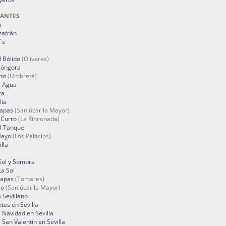
RANTES
a
zafrán
´s
 Bólido
(Olivares)
Góngora
no
(Umbrete)
l Agua
ra
lia
Tapas
(Sanlúcar la Mayor)
 Curro
(La Rinconada)
el Tanque
Mayo
(Los Palacios)
lla
Sol y Sombra
a Sal
apas
(Tomares)
zo
(Sanlúcar la Mayor)
a Sevillano
tes en Sevilla
Navidad en Sevilla
San Valentín en Sevilla