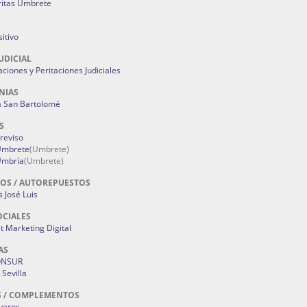
ritas Umbrete
itivo
UDICIAL
aciones y Peritaciones Judiciales
NIAS
a San Bartolomé
S
Treviso
 Umbrete
(Umbrete)
Umbría
(Umbrete)
OS / AUTOREPUESTOS
 José Luis
OCIALES
 Marketing Digital
AS
ONSUR
Sevilla
S / COMPLEMENTOS
oyeros