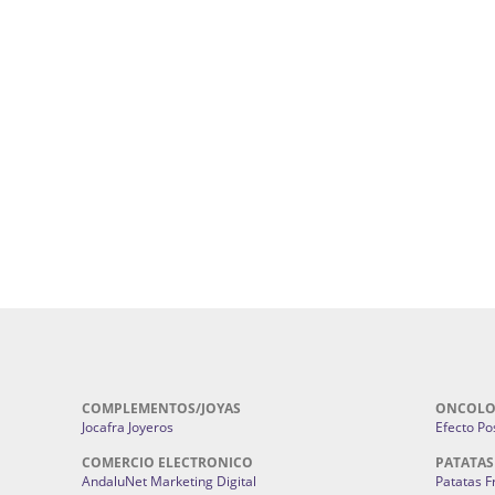
uropatía en Sevilla:
Hufeland.
Google.
ursos De Formación En Flores De
Agencia De Diseño De Páginas Web En S
Cohetes En Sevilla | Pirotecnia Sevilla | F
ral Sevilla | Terapias Alternativas
Pirotecnia San Bartolomé.
Cerramientos En Sevilla | Cercados Met
r alta joyería Sevilla | Fabricación y
Sevilla:
Cerramientos Gordo.
Pirotecnias En Sevilla | Pirotecnia Sevi
| Fabricación centros de lavado de
Sevilla:
Pirotecnia San Bartolomé.
ches | Autolavados | Lavamascotas:
Complementos De Novia Sevilla | Ma
Complementos De Novia En Sevilla:
Bordado
 | Chatarrerías Sevilla:
Chatarreria
Instalaciones Eléctricas Sevilla | 
Instalaciones.
COMPLEMENTOS/JOYAS
ONCOLO
Jocafra Joyeros
Efecto Pos
COMERCIO ELECTRONICO
PATATAS
AndaluNet Marketing Digital
Patatas F