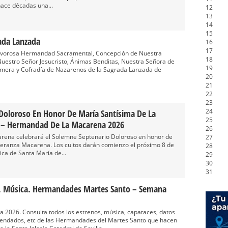
hace décadas una...
12
13
14
15
rada Lanzada
16
17
 Fervorosa Hermandad Sacramental, Concepción de Nuestra
18
Nuestro Señor Jesucristo, Ánimas Benditas, Nuestra Señora de
19
rmera y Cofradía de Nazarenos de la Sagrada Lanzada de
20
21
22
23
24
Doloroso En Honor De María Santísima De La
25
 – Hermandad De La Macarena 2026
26
rena celebrará el Solemne Septenario Doloroso en honor de
27
peranza Macarena. Los cultos darán comienzo el próximo 8 de
28
ica de Santa María de...
29
30
31
os, Música. Hermandades Martes Santo – Semana
 2026. Consulta todos los estrenos, música, capataces, datos
mendados, etc de las Hermandades del Martes Santo que hacen