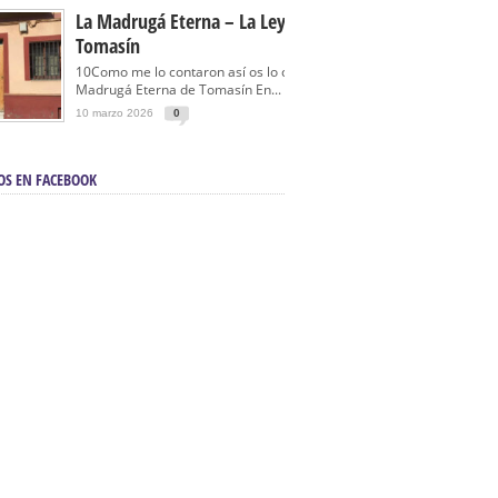
La Madrugá Eterna – La Leyenda De
Tomasín
10Como me lo contaron así os lo cuento… La
Madrugá Eterna de Tomasín En...
10 marzo 2026
0
OS EN FACEBOOK
en Sevilla | Electricista autorizado en Sevilla |
ontra incendios en Sevilla:
3M Instalaciones.
a | Barbacoas En Sevilla:
D&C Chimeneas.
De Segunda Mano, De Ocasión Y Seminuevos
afe | La mejor tienda para comprar cocinas en
yor:
Azul Cocinas.
a. Posiciona Tu Empresa En Primera Página.
ento en buscadores en primera página de