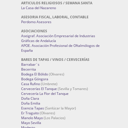
ARTICULOS RELIGIOSOS / SEMANA SANTA
La Casa del Nazareno
ASESORIA FISCAL, LABORAL, CONTABLE
Perdomo Asesores
ASOCIACIONES
Aseigraf. Asociación Empresarial de Industrias
Gráficas de Andalucía
APOE. Asociación Profesional de Oftalmólogos de
España
BARES DE TAPAS / VINOS / CERVECERÍAS
Barrabar´s
Becerrita
Bodega El Bólido
(Olivares)
Bodega Góngora
Casa Rufino
(Umbrete)
Cervecerías El Tanque
(Sevilla y Tomares)
Cervecería La Flor del Tanque
Doña Clara
Doña Emilia
Esencia Tapas
(Sanlúcar la Mayor)
Er Traguito
(Olivares)
Manolo Mayo
(Los Palacios)
Mayo Sevilla
Modesto