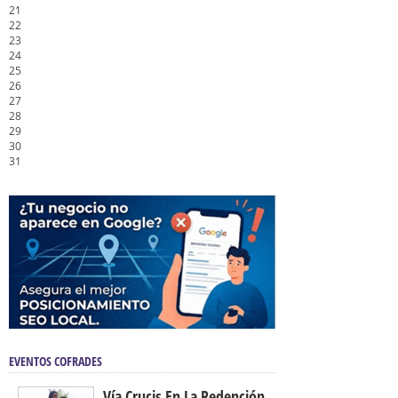
21
22
23
24
25
26
27
28
29
30
31
EVENTOS COFRADES
Vía Crucis En La Redención