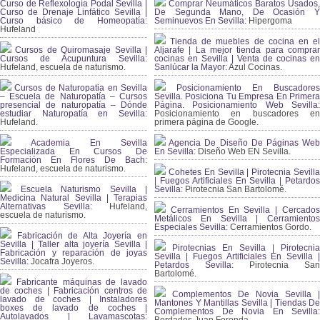
Curso de Reflexología Podal Sevilla |
Comprar Neumáticos Baratos Usados,
Curso de Drenaje Linfático Sevilla |
De Segunda Mano, De Ocasión Y
Curso básico de Homeopatía:
Seminuevos En Sevilla:
Hipergoma
Hufeland
Tienda de muebles de cocina en el
Cursos de Quiromasaje Sevilla |
Aljarafe | La mejor tienda para comprar
Cursos de Acupuntura Sevilla:
cocinas en Sevilla | Venta de cocinas en
Hufeland, escuela de naturismo.
Sanlúcar la Mayor:
Azul Cocinas.
Cursos de Naturopatia en Sevilla
Posicionamiento En Buscadores
– Escuela de Naturopatía – Cursos
Sevilla. Posiciona Tu Empresa En Primera
presencial de naturopatía – Dónde
Página. Posicionamiento Web Sevilla:
estudiar Naturopatía en Sevilla:
Posicionamiento en buscadores en
Hufeland.
primera página de Google.
Academia En Sevilla
Agencia De Diseño De Páginas Web
Especializada En Cursos De
En Sevilla:
Diseño Web EN Sevilla.
Formación En Flores De Bach
:
Hufeland, escuela de naturismo.
Cohetes En Sevilla | Pirotecnia Sevilla
| Fuegos Artificiales En Sevilla | Petardos
Escuela Naturismo Sevilla |
Sevilla:
Pirotecnia San Bartolomé.
Medicina Natural Sevilla | Terapias
Alternativas Sevilla
: Hufeland,
Cerramientos En Sevilla | Cercados
escuela de naturismo.
Metálicos En Sevilla | Cerramientos
Especiales Sevilla:
Cerramientos Gordo.
Fabricación de Alta Joyería en
Sevilla | Taller alta joyería Sevilla |
Pirotecnias En Sevilla | Pirotecnia
Fabricación y reparación de joyas
Sevilla | Fuegos Artificiales En Sevilla |
Sevilla:
Jocafra Joyeros.
Petardos Sevilla:
Pirotecnia San
Bartolomé.
Fabricante máquinas de lavado
de coches | Fabricación centros de
Complementos De Novia Sevilla |
lavado de coches | Instaladores
Mantones Y Mantillas Sevilla | Tiendas De
boxes de lavado de coches |
Complementos De Novia En Sevilla:
Autolavados | Lavamascotas:
Bordados Juan Foronda.