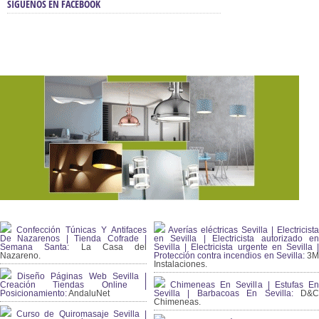
SÍGUENOS EN FACEBOOK
Confección Túnicas Y Antifaces
Averías eléctricas Sevilla | Electricista
De Nazarenos | Tienda Cofrade |
en Sevilla | Electricista autorizado en
Semana Santa:
La Casa del
Sevilla | Electricista urgente en Sevilla |
Nazareno.
Protección contra incendios en Sevilla:
3
Instalaciones.
Diseño Páginas Web Sevilla |
Creación Tiendas Online |
Chimeneas En Sevilla | Estufas En
Posicionamiento:
AndaluNet
Sevilla | Barbacoas En Sevilla:
D&
Chimeneas.
Curso de Quiromasaje Sevilla |