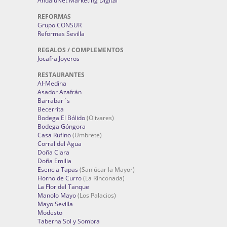
AndaluNet Marketing Digital
REFORMAS
Grupo CONSUR
Reformas Sevilla
REGALOS / COMPLEMENTOS
Jocafra Joyeros
RESTAURANTES
Al-Medina
Asador Azafrán
Barrabar´s
Becerrita
Bodega El Bólido
(Olivares)
Bodega Góngora
Casa Rufino
(Umbrete)
Corral del Agua
Doña Clara
Doña Emilia
Esencia Tapas
(Sanlúcar la Mayor)
Horno de Curro
(La Rinconada)
La Flor del Tanque
Manolo Mayo
(Los Palacios)
Mayo Sevilla
Modesto
Taberna Sol y Sombra