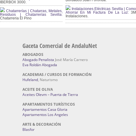
IBERBOX 3000.
Instalaciones Eléctricas Sevilla | Como
Chatarrerías | Chatarras, Metales,
Ahorrar En Mi Factura De La Luz:
3
Residuos | Chatarrerías Sevilla:
Instalaciones.
Chatarreria El Pino
Gaceta Comercial de AndaluNet
ABOGADOS
Abogado Penalista
José María Carnero
Eva Roldán Abogada
ACADEMIAS / CURSOS DE FORMACIÓN
Hufeland
, Naturismo
ACEITE DE OLIVA
Aceites Olevm – Puerta de Tierra
APARTAMENTOS TURÍSTICOS
Apartamentos Casa Gloria
Apartamentos Los Angeles
ARTE & DECORACIÓN
Blasfor