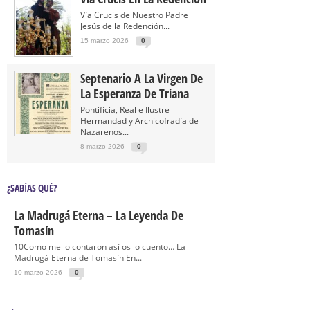
Vía Crucis de Nuestro Padre
Jesús de la Redención...
15 marzo 2026
0
Septenario A La Virgen De
La Esperanza De Triana
Pontificia, Real e Ilustre
Hermandad y Archicofradía de
Nazarenos...
8 marzo 2026
0
¿SABÍAS QUÉ?
La Madrugá Eterna – La Leyenda De
Tomasín
10Como me lo contaron así os lo cuento… La
Madrugá Eterna de Tomasín En...
10 marzo 2026
0