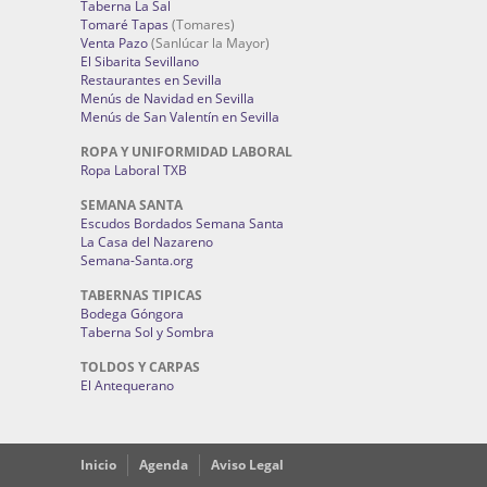
Taberna La Sal
Tomaré Tapas
(Tomares)
Venta Pazo
(Sanlúcar la Mayor)
El Sibarita Sevillano
Restaurantes en Sevilla
Menús de Navidad en Sevilla
Menús de San Valentín en Sevilla
ROPA Y UNIFORMIDAD LABORAL
Ropa Laboral TXB
SEMANA SANTA
Escudos Bordados Semana Santa
La Casa del Nazareno
Semana-Santa.org
TABERNAS TIPICAS
Bodega Góngora
Taberna Sol y Sombra
TOLDOS Y CARPAS
El Antequerano
Inicio
Agenda
Aviso Legal