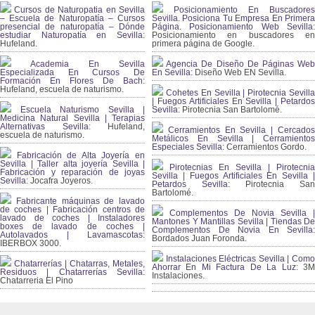
Cursos de Naturopatia en Sevilla
Posicionamiento En Buscadores
– Escuela de Naturopatía – Cursos
Sevilla. Posiciona Tu Empresa En Primera
presencial de naturopatía – Dónde
Página. Posicionamiento Web Sevilla:
estudiar Naturopatía en Sevilla:
Posicionamiento en buscadores en
Hufeland.
primera página de Google.
Academia En Sevilla
Agencia De Diseño De Páginas Web
Especializada En Cursos De
En Sevilla:
Diseño Web EN Sevilla.
Formación En Flores De Bach
:
Hufeland, escuela de naturismo.
Cohetes En Sevilla | Pirotecnia Sevilla
| Fuegos Artificiales En Sevilla | Petardos
Escuela Naturismo Sevilla |
Sevilla:
Pirotecnia San Bartolomé.
Medicina Natural Sevilla | Terapias
Alternativas Sevilla
: Hufeland,
Cerramientos En Sevilla | Cercados
escuela de naturismo.
Metálicos En Sevilla | Cerramientos
Especiales Sevilla:
Cerramientos Gordo.
Fabricación de Alta Joyería en
Sevilla | Taller alta joyería Sevilla |
Pirotecnias En Sevilla | Pirotecnia
Fabricación y reparación de joyas
Sevilla | Fuegos Artificiales En Sevilla |
Sevilla:
Jocafra Joyeros.
Petardos Sevilla:
Pirotecnia San
Bartolomé.
Fabricante máquinas de lavado
de coches | Fabricación centros de
Complementos De Novia Sevilla |
lavado de coches | Instaladores
Mantones Y Mantillas Sevilla | Tiendas De
boxes de lavado de coches |
Complementos De Novia En Sevilla:
Autolavados | Lavamascotas:
Bordados Juan Foronda.
IBERBOX 3000.
Instalaciones Eléctricas Sevilla | Como
Chatarrerías | Chatarras, Metales,
Ahorrar En Mi Factura De La Luz:
3
Residuos | Chatarrerías Sevilla:
Instalaciones.
Chatarreria El Pino