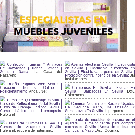
Confección Túnicas Y Antifaces
Averías eléctricas Sevilla | Electricista
De Nazarenos | Tienda Cofrade |
en Sevilla | Electricista autorizado en
Semana Santa:
La Casa del
Sevilla | Electricista urgente en Sevilla |
Nazareno.
Protección contra incendios en Sevilla:
3
Instalaciones.
Diseño Páginas Web Sevilla |
Creación Tiendas Online |
Chimeneas En Sevilla | Estufas En
Posicionamiento:
AndaluNet
Sevilla | Barbacoas En Sevilla:
D&
Chimeneas.
Curso de Quiromasaje Sevilla |
Curso de Reflexología Podal Sevilla |
Comprar Neumáticos Baratos Usados,
Curso de Drenaje Linfático Sevilla |
De Segunda Mano, De Ocasión Y
Curso básico de Homeopatía:
Seminuevos En Sevilla:
Hipergoma
Hufeland
Tienda de muebles de cocina en el
Cursos de Quiromasaje Sevilla |
Aljarafe | La mejor tienda para comprar
Cursos de Acupuntura Sevilla:
cocinas en Sevilla | Venta de cocinas en
Hufeland, escuela de naturismo.
Sanlúcar la Mayor:
Azul Cocinas.