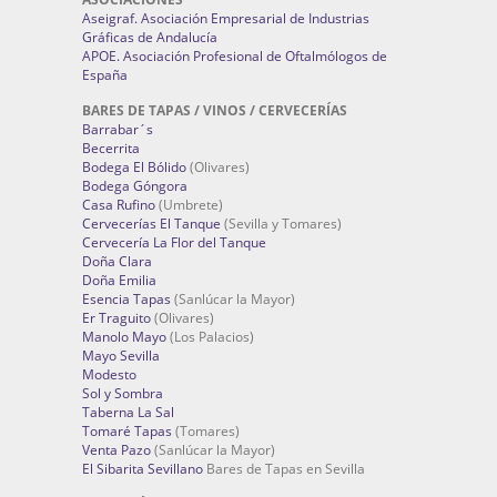
Aseigraf. Asociación Empresarial de Industrias
Gráficas de Andalucía
APOE. Asociación Profesional de Oftalmólogos de
España
BARES DE TAPAS / VINOS / CERVECERÍAS
Barrabar´s
Becerrita
Bodega El Bólido
(Olivares)
Bodega Góngora
Casa Rufino
(Umbrete)
Cervecerías El Tanque
(Sevilla y Tomares)
Cervecería La Flor del Tanque
Doña Clara
Doña Emilia
Esencia Tapas
(Sanlúcar la Mayor)
Er Traguito
(Olivares)
Manolo Mayo
(Los Palacios)
Mayo Sevilla
Modesto
Sol y Sombra
Taberna La Sal
Tomaré Tapas
(Tomares)
Venta Pazo
(Sanlúcar la Mayor)
El Sibarita Sevillano
Bares de Tapas en Sevilla