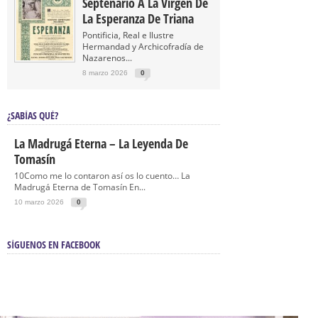
Septenario A La Virgen De
La Esperanza De Triana
Pontificia, Real e Ilustre
Hermandad y Archicofradía de
Nazarenos...
8 marzo 2026
0
¿SABÍAS QUÉ?
La Madrugá Eterna – La Leyenda De
Tomasín
10Como me lo contaron así os lo cuento… La
Madrugá Eterna de Tomasín En...
10 marzo 2026
0
SÍGUENOS EN FACEBOOK