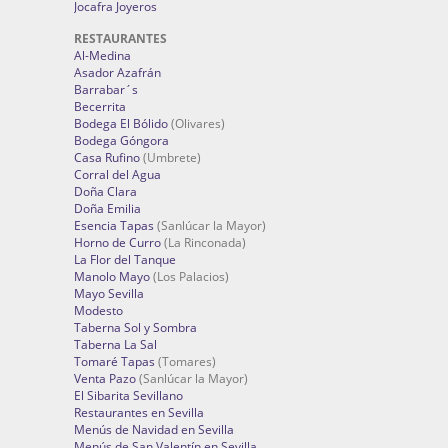
Jocafra Joyeros
RESTAURANTES
Al-Medina
Asador Azafrán
Barrabar´s
Becerrita
Bodega El Bólido
(Olivares)
Bodega Góngora
Casa Rufino
(Umbrete)
Corral del Agua
Doña Clara
Doña Emilia
Esencia Tapas
(Sanlúcar la Mayor)
Horno de Curro
(La Rinconada)
La Flor del Tanque
Manolo Mayo
(Los Palacios)
Mayo Sevilla
Modesto
Taberna Sol y Sombra
Taberna La Sal
Tomaré Tapas
(Tomares)
Venta Pazo
(Sanlúcar la Mayor)
El Sibarita Sevillano
Restaurantes en Sevilla
Menús de Navidad en Sevilla
Menús de San Valentín en Sevilla