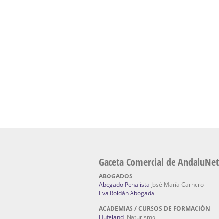
Academia En Sevilla Especializada En C
Bach
: Hufeland, escuela de naturismo.
Escuela Naturismo Sevilla | Medicina Natu
Sevilla
: Hufeland, escuela de naturismo.
Fabricación de Alta Joyería en Sevilla | Talle
reparación de joyas Sevilla:
Jocafra Joyeros.
Fabricante máquinas de lavado de coches 
coches | Instaladores boxes de lavado de co
IBERBOX 3000.
Chatarrerías | Chatarras, Metales, Residuos
El Pino
Gaceta Comercial de AndaluNet
ABOGADOS
Abogado Penalista
José María Carnero
Eva Roldán Abogada
ACADEMIAS / CURSOS DE FORMACIÓN
Hufeland
, Naturismo