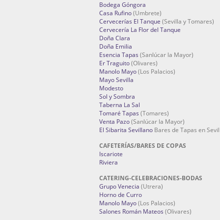
Bodega Góngora
Casa Rufino
(Umbrete)
Cervecerías El Tanque
(Sevilla y Tomares)
Cervecería La Flor del Tanque
Doña Clara
Doña Emilia
Esencia Tapas
(Sanlúcar la Mayor)
Er Traguito
(Olivares)
Manolo Mayo
(Los Palacios)
Mayo Sevilla
Modesto
Sol y Sombra
Taberna La Sal
Tomaré Tapas
(Tomares)
Venta Pazo
(Sanlúcar la Mayor)
El Sibarita Sevillano
Bares de Tapas en Sevil
CAFETERÍAS/BARES DE COPAS
Iscariote
Riviera
CATERING-CELEBRACIONES-BODAS
Grupo Venecia
(Utrera)
Horno de Curro
Manolo Mayo
(Los Palacios)
Salones Román Mateos
(Olivares)