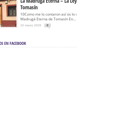
La Madrugá Eterna – La Leyenda De
Tomasín
10Como me lo contaron así os lo cuento… La
Madrugá Eterna de Tomasín En...
10 marzo 2026
0
OS EN FACEBOOK
en Sevilla | Electricista autorizado en Sevilla |
ontra incendios en Sevilla:
3M Instalaciones.
a | Barbacoas En Sevilla:
D&C Chimeneas.
De Segunda Mano, De Ocasión Y Seminuevos
afe | La mejor tienda para comprar cocinas en
yor:
Azul Cocinas.
a. Posiciona Tu Empresa En Primera Página.
ento en buscadores en primera página de