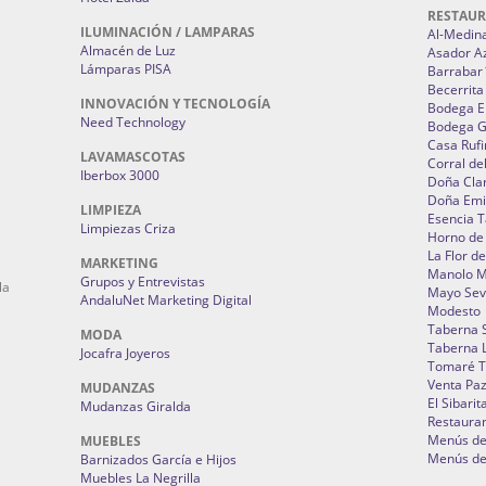
RESTAU
ILUMINACIÓN / LAMPARAS
Al-Medin
Almacén de Luz
Asador A
Lámparas PISA
Barrabar
Becerrita
INNOVACIÓN Y TECNOLOGÍA
Bodega El
Need Technology
Bodega 
Casa Rufi
LAVAMASCOTAS
Corral de
Iberbox 3000
Doña Cla
Doña Emi
LIMPIEZA
Esencia 
Limpiezas Criza
Horno de
La Flor d
MARKETING
Manolo 
Grupos y Entrevistas
la
Mayo Sevi
AndaluNet Marketing Digital
Modesto
Taberna 
MODA
Taberna L
Jocafra Joyeros
Tomaré T
Venta Pa
MUDANZAS
El Sibarit
Mudanzas Giralda
Restauran
Menús de 
MUEBLES
Menús de 
Barnizados García e Hijos
Muebles La Negrilla