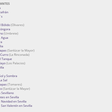
RANTES
a
zafrán
´s
 Bólido
(Olivares)
Góngora
no
(Umbrete)
l Agua
ra
lia
Tapas
(Sanlúcar la Mayor)
 Curro
(La Rinconada)
el Tanque
Mayo
(Los Palacios)
lla
Sol y Sombra
a Sal
apas
(Tomares)
zo
(Sanlúcar la Mayor)
a Sevillano
tes en Sevilla
Navidad en Sevilla
San Valentín en Sevilla