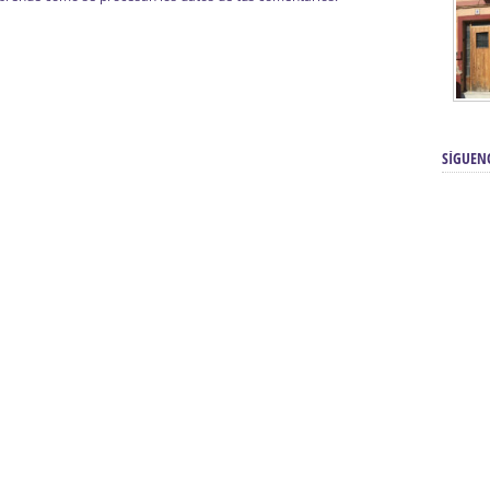
SÍGUEN
renos | Tienda Cofrade | Semana
Averías eléctricas Sevilla | Electricista 
Electricista urgente en Sevilla | Protección c
iendas Online | Posicionamiento:
Chimeneas En Sevilla | Estufas En Sevill
Comprar Neumáticos Baratos Usados, 
flexología Podal Sevilla | Curso de
En Sevilla:
Hipergoma
meopatía:
Hufeland
Tienda de muebles de cocina en el Aljar
 de Acupuntura Sevilla:
Hufeland,
Sevilla | Venta de cocinas en Sanlúcar la Ma
Posicionamiento En Buscadores Sevill
scuela de Naturopatía – Cursos
Posicionamiento Web Sevilla:
Posicionami
uropatía en Sevilla:
Hufeland.
Google.