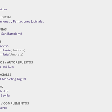
itivo
UDICIAL
aciones y Peritaciones Judiciales
NIAS
a San Bartolomé
S
Treviso
 Umbrete
(Umbrete)
Umbría
(Umbrete)
OS / AUTOREPUESTOS
 José Luis
OCIALES
 Marketing Digital
AS
ONSUR
Sevilla
S / COMPLEMENTOS
oyeros