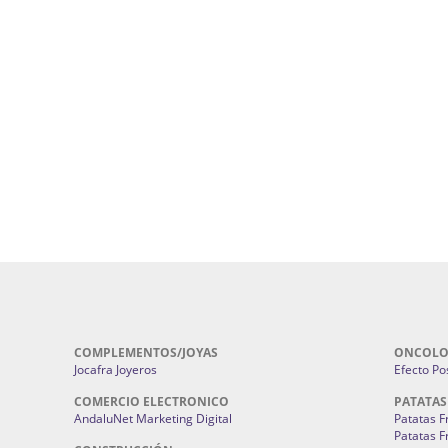
ursos De Formación En Flores De
Agencia De Diseño De Páginas Web En S
Cohetes En Sevilla | Pirotecnia Sevilla | F
ral Sevilla | Terapias Alternativas
Pirotecnia San Bartolomé.
Cerramientos En Sevilla | Cercados Met
r alta joyería Sevilla | Fabricación y
Sevilla:
Cerramientos Gordo.
Pirotecnias En Sevilla | Pirotecnia Sevi
| Fabricación centros de lavado de
Sevilla:
Pirotecnia San Bartolomé.
ches | Autolavados | Lavamascotas:
Complementos De Novia Sevilla | Ma
Complementos De Novia En Sevilla:
Bordado
 | Chatarrerías Sevilla:
Chatarreria
Instalaciones Eléctricas Sevilla | 
Instalaciones.
COMPLEMENTOS/JOYAS
ONCOLO
Jocafra Joyeros
Efecto Pos
COMERCIO ELECTRONICO
PATATAS
AndaluNet Marketing Digital
Patatas F
Patatas F