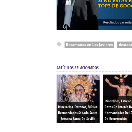
Besamanos en Los Javieres
destac
ARTÍCULOS RELACIONADOS
Itinerarios, Estreno
Itinerarios, Estrenos, Música.
Datos De Interés D
Hermandades Sábado Santo
Hermandades Del 
– Semana Santa De Sevilla
De Resurrección