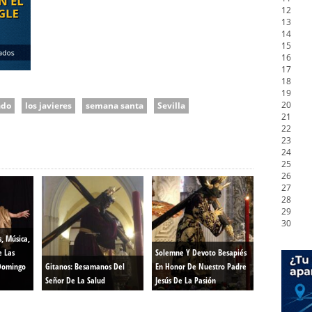
12
13
14
15
16
17
18
19
20
ado
los javieres
semana santa
Sevilla
21
22
23
24
25
26
27
28
29
30
s, Música,
e Las
Solemne Y Devoto Besapiés
Domingo
Gitanos: Besamanos Del
En Honor De Nuestro Padre
Señor De La Salud
Jesús De La Pasión