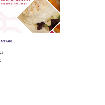
 COFRADE
026
D