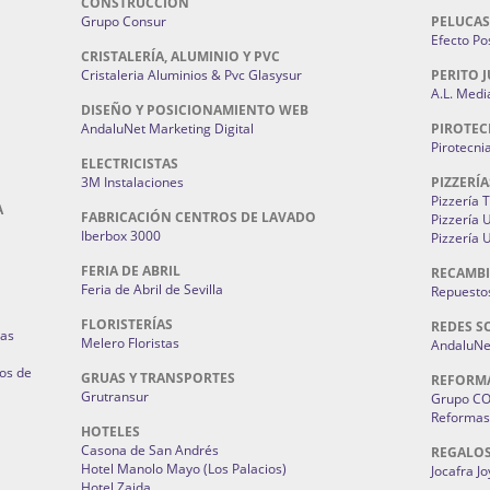
CONSTRUCCIÓN
Grupo Consur
PELUCAS
Efecto Pos
CRISTALERÍA, ALUMINIO Y PVC
Cristaleria Aluminios & Pvc Glasysur
PERITO J
A.L. Medi
DISEÑO Y POSICIONAMIENTO WEB
AndaluNet Marketing Digital
PIROTEC
Pirotecni
ELECTRICISTAS
3M Instalaciones
PIZZERÍA
Pizzería 
A
FABRICACIÓN CENTROS DE LAVADO
Pizzería
Iberbox 3000
Pizzería 
FERIA DE ABRIL
RECAMBI
Feria de Abril de Sevilla
Repuestos
FLORISTERÍAS
REDES S
ias
Melero Floristas
AndaluNet
os de
GRUAS Y TRANSPORTES
REFORM
Grutransur
Grupo C
Reformas 
HOTELES
Casona de San Andrés
REGALO
Hotel Manolo Mayo (Los Palacios)
Jocafra J
Hotel Zaida