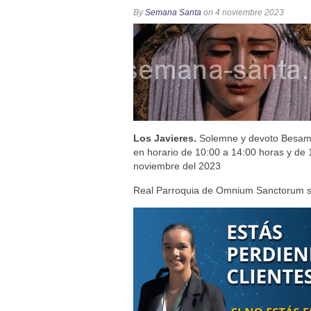
Besapié y Besamano en la Qui
By
Semana Santa
on 4 noviembre 2023
Gitanos: Besamanos del Señor 
Besamanos del Señor de la Divi
Solemne y devoto Besapiés en 
Misa Solemne en honor a Nues
Los Javieres.
Solemne y devoto Besam
en horario de 10:00 a 14:00 horas y de
noviembre del 2023
Real Parroquia de Omnium Sanctorum sit