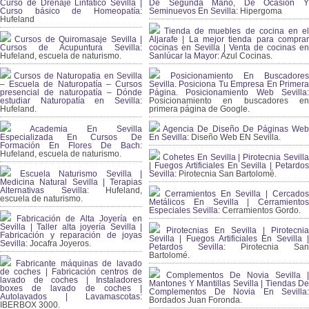
Curso de Drenaje Linfático Sevilla |
De Segunda Mano, De Ocasión Y
Curso básico de Homeopatía:
Seminuevos En Sevilla:
Hipergoma
Hufeland
Tienda de muebles de cocina en el
Cursos de Quiromasaje Sevilla |
Aljarafe | La mejor tienda para comprar
Cursos de Acupuntura Sevilla:
cocinas en Sevilla | Venta de cocinas en
Hufeland, escuela de naturismo.
Sanlúcar la Mayor:
Azul Cocinas.
Cursos de Naturopatia en Sevilla
Posicionamiento En Buscadores
– Escuela de Naturopatía – Cursos
Sevilla. Posiciona Tu Empresa En Primera
presencial de naturopatía – Dónde
Página. Posicionamiento Web Sevilla:
estudiar Naturopatía en Sevilla:
Posicionamiento en buscadores en
Hufeland.
primera página de Google.
Academia En Sevilla
Agencia De Diseño De Páginas Web
Especializada En Cursos De
En Sevilla:
Diseño Web EN Sevilla.
Formación En Flores De Bach
:
Hufeland, escuela de naturismo.
Cohetes En Sevilla | Pirotecnia Sevilla
| Fuegos Artificiales En Sevilla | Petardos
Escuela Naturismo Sevilla |
Sevilla:
Pirotecnia San Bartolomé.
Medicina Natural Sevilla | Terapias
Alternativas Sevilla
: Hufeland,
Cerramientos En Sevilla | Cercados
escuela de naturismo.
Metálicos En Sevilla | Cerramientos
Especiales Sevilla:
Cerramientos Gordo.
Fabricación de Alta Joyería en
Sevilla | Taller alta joyería Sevilla |
Pirotecnias En Sevilla | Pirotecnia
Fabricación y reparación de joyas
Sevilla | Fuegos Artificiales En Sevilla |
Sevilla:
Jocafra Joyeros.
Petardos Sevilla:
Pirotecnia San
Bartolomé.
Fabricante máquinas de lavado
de coches | Fabricación centros de
Complementos De Novia Sevilla |
lavado de coches | Instaladores
Mantones Y Mantillas Sevilla | Tiendas De
boxes de lavado de coches |
Complementos De Novia En Sevilla:
Autolavados | Lavamascotas:
Bordados Juan Foronda.
IBERBOX 3000.