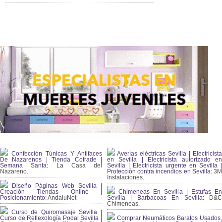
Confección Túnicas Y Antifaces
Averías eléctricas Sevilla | Electricista
De Nazarenos | Tienda Cofrade |
en Sevilla | Electricista autorizado en
Semana Santa:
La Casa del
Sevilla | Electricista urgente en Sevilla |
Nazareno.
Protección contra incendios en Sevilla:
3
Instalaciones.
Diseño Páginas Web Sevilla |
Creación Tiendas Online |
Chimeneas En Sevilla | Estufas En
Posicionamiento:
AndaluNet
Sevilla | Barbacoas En Sevilla:
D&
Chimeneas.
Curso de Quiromasaje Sevilla |
Curso de Reflexología Podal Sevilla |
Comprar Neumáticos Baratos Usados,