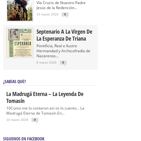
Vía Crucis de Nuestro Padre
Jesús de la Redención...
15 marzo 2026
0
Septenario A La Virgen De
La Esperanza De Triana
Pontificia, Real e Ilustre
Hermandad y Archicofradía de
Nazarenos...
8 marzo 2026
0
¿SABÍAS QUÉ?
La Madrugá Eterna – La Leyenda De
Tomasín
10Como me lo contaron así os lo cuento… La
Madrugá Eterna de Tomasín En...
10 marzo 2026
0
SÍGUENOS EN FACEBOOK