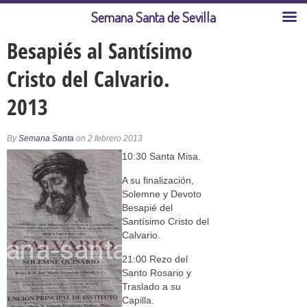
Semana Santa de Sevilla
Besapiés al Santísimo
Cristo del Calvario.
2013
By
Semana Santa
on 2 febrero 2013
10:30 Santa Misa.
A su finalización,
Solemne y Devoto
Besapié del
Santísimo Cristo del
Calvario.
21:00 Rezo del
Santo Rosario y
Traslado a su
Capilla.