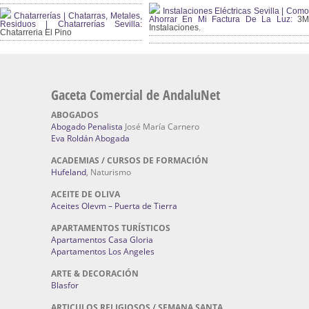
Instalaciones Eléctricas Sevilla | Como
Chatarrerías | Chatarras, Metales,
Ahorrar En Mi Factura De La Luz:
3
Residuos | Chatarrerías Sevilla:
Instalaciones.
Chatarreria El Pino
Gaceta Comercial de AndaluNet
ABOGADOS
Abogado Penalista
José María Carnero
Eva Roldán Abogada
ACADEMIAS / CURSOS DE FORMACIÓN
Hufeland
, Naturismo
ACEITE DE OLIVA
Aceites Olevm – Puerta de Tierra
APARTAMENTOS TURÍSTICOS
Apartamentos Casa Gloria
Apartamentos Los Angeles
ARTE & DECORACIÓN
Blasfor
ARTICULOS RELIGIOSOS / SEMANA SANTA