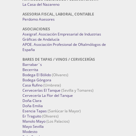
La Casa del Nazareno
ASESORIA FISCAL, LABORAL, CONTABLE
Perdomo Asesores
ASOCIACIONES
Aseigraf. Asociación Empresarial de Industrias
Gráficas de Andalucía
APOE. Asociación Profesional de Oftalmólogos de
España
BARES DE TAPAS / VINOS / CERVECERÍAS
Barrabar´s
Becerrita
Bodega El Bólido
(Olivares)
Bodega Góngora
Casa Rufino
(Umbrete)
Cervecerías El Tanque
(Sevilla y Tomares)
Cervecería La Flor del Tanque
Doña Clara
Doña Emilia
Esencia Tapas
(Sanlúcar la Mayor)
Er Traguito
(Olivares)
Manolo Mayo
(Los Palacios)
Mayo Sevilla
Modesto