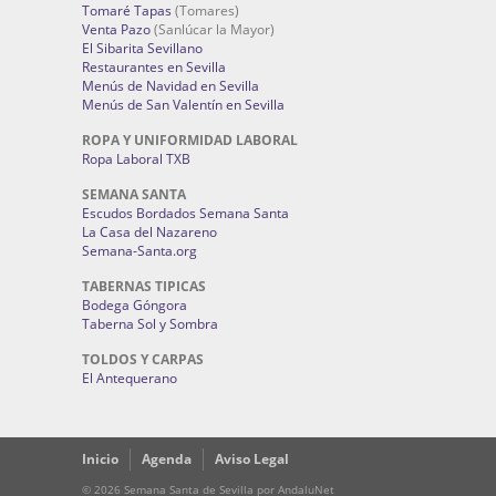
Tomaré Tapas
(Tomares)
Venta Pazo
(Sanlúcar la Mayor)
El Sibarita Sevillano
Restaurantes en Sevilla
Menús de Navidad en Sevilla
Menús de San Valentín en Sevilla
ROPA Y UNIFORMIDAD LABORAL
Ropa Laboral TXB
SEMANA SANTA
Escudos Bordados Semana Santa
La Casa del Nazareno
Semana-Santa.org
TABERNAS TIPICAS
Bodega Góngora
Taberna Sol y Sombra
TOLDOS Y CARPAS
El Antequerano
Inicio
Agenda
Aviso Legal
© 2026 Semana Santa de Sevilla por AndaluNet