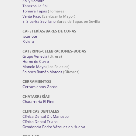
Sol y Sombra
Taberna La Sal
Tomaré Tapas
(Tomares)
Venta Pazo
(Sanlúcar la Mayor)
El Sibarita Sevillano
Bares de Tapas en Sevilla
CAFETERÍAS/BARES DE COPAS
Iscariote
Riviera
CATERING-CELEBRACIONES-BODAS
Grupo Venecia
(Utrera)
Horno de Curro
Manolo Mayo
(Los Palacios)
Salones Román Mateos
(Olivares)
CERRAMIENTOS
Cerramientos Gordo
CHATARRERÍAS
Chatarrería El Pino
CLINICAS DENTALES
Clínica Dental Dr. Mancebo
Clínica Dental Triana
Ortodoncia Pedro Vázquez en Huelva