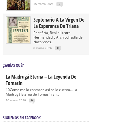
15 marzo 2026
0
Septenario A La Virgen De
La Esperanza De Triana
Pontificia, Real e Ilustre
Hermandad y Archicofradía de
Nazarenos...
8 marzo 2026
0
¿SABÍAS QUÉ?
La Madrugá Eterna – La Leyenda De
Tomasín
10Como me lo contaron así os lo cuento… La
Madrugá Eterna de Tomasín En...
10 marzo 2026
0
SÍGUENOS EN FACEBOOK