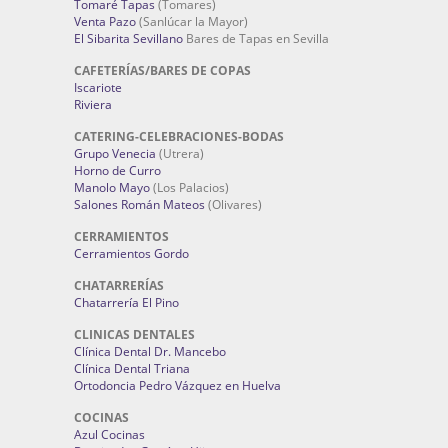
Tomaré Tapas
(Tomares)
Venta Pazo
(Sanlúcar la Mayor)
El Sibarita Sevillano
Bares de Tapas en Sevilla
CAFETERÍAS/BARES DE COPAS
Iscariote
Riviera
CATERING-CELEBRACIONES-BODAS
Grupo Venecia
(Utrera)
Horno de Curro
Manolo Mayo
(Los Palacios)
Salones Román Mateos
(Olivares)
CERRAMIENTOS
Cerramientos Gordo
CHATARRERÍAS
Chatarrería El Pino
CLINICAS DENTALES
Clínica Dental Dr. Mancebo
Clínica Dental Triana
Ortodoncia Pedro Vázquez en Huelva
COCINAS
Azul Cocinas