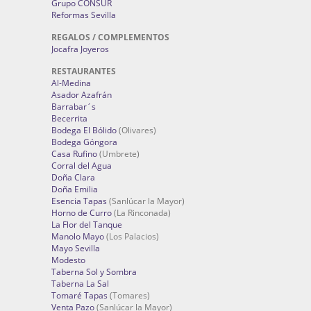
Grupo CONSUR
Reformas Sevilla
REGALOS / COMPLEMENTOS
Jocafra Joyeros
RESTAURANTES
Al-Medina
Asador Azafrán
Barrabar´s
Becerrita
Bodega El Bólido
(Olivares)
Bodega Góngora
Casa Rufino
(Umbrete)
Corral del Agua
Doña Clara
Doña Emilia
Esencia Tapas
(Sanlúcar la Mayor)
Horno de Curro
(La Rinconada)
La Flor del Tanque
Manolo Mayo
(Los Palacios)
Mayo Sevilla
Modesto
Taberna Sol y Sombra
Taberna La Sal
Tomaré Tapas
(Tomares)
Venta Pazo
(Sanlúcar la Mayor)