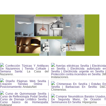
Confección Túnicas Y Antifaces
Averías eléctricas Sevilla | Electricista
De Nazarenos | Tienda Cofrade |
en Sevilla | Electricista autorizado en
Semana Santa:
La Casa del
Sevilla | Electricista urgente en Sevilla |
Nazareno.
Protección contra incendios en Sevilla:
3
Instalaciones.
Diseño Páginas Web Sevilla |
Creación Tiendas Online |
Chimeneas En Sevilla | Estufas En
Posicionamiento:
AndaluNet
Sevilla | Barbacoas En Sevilla:
D&
Chimeneas.
Curso de Quiromasaje Sevilla |
Curso de Reflexología Podal Sevilla |
Comprar Neumáticos Baratos Usados,
Curso de Drenaje Linfático Sevilla |
De Segunda Mano, De Ocasión Y
Curso básico de Homeopatía:
Seminuevos En Sevilla:
Hipergoma
Hufeland