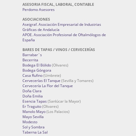
ASESORIA FISCAL, LABORAL, CONTABLE
Perdomo Asesores
ASOCIACIONES
Aseigraf. Asociación Empresarial de Industrias
Gráficas de Andalucía
APOE. Asociación Profesional de Oftalmólogos de
España
BARES DE TAPAS / VINOS / CERVECERÍAS
Barrabar´s
Becerrita
Bodega El Bólido
(Olivares)
Bodega Góngora
Casa Rufino
(Umbrete)
Cervecerías El Tanque
(Sevilla y Tomares)
Cervecería La Flor del Tanque
Doña Clara
Doña Emilia
Esencia Tapas
(Sanlúcar la Mayor)
Er Traguito
(Olivares)
Manolo Mayo
(Los Palacios)
Mayo Sevilla
Modesto
Sol y Sombra
Taberna La Sal