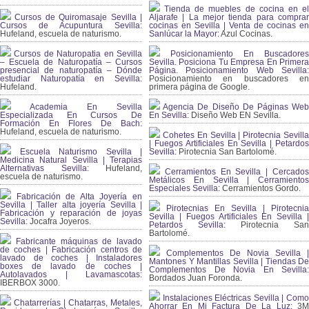
Tienda de muebles de cocina en el
Cursos de Quiromasaje Sevilla |
Aljarafe | La mejor tienda para comprar
Cursos de Acupuntura Sevilla:
cocinas en Sevilla | Venta de cocinas en
Hufeland, escuela de naturismo.
Sanlúcar la Mayor:
Azul Cocinas.
Cursos de Naturopatia en Sevilla
Posicionamiento En Buscadores
– Escuela de Naturopatía – Cursos
Sevilla. Posiciona Tu Empresa En Primera
presencial de naturopatía – Dónde
Página. Posicionamiento Web Sevilla:
estudiar Naturopatía en Sevilla:
Posicionamiento en buscadores en
Hufeland.
primera página de Google.
Academia En Sevilla
Agencia De Diseño De Páginas Web
Especializada En Cursos De
En Sevilla:
Diseño Web EN Sevilla.
Formación En Flores De Bach
:
Hufeland, escuela de naturismo.
Cohetes En Sevilla | Pirotecnia Sevilla
| Fuegos Artificiales En Sevilla | Petardos
Escuela Naturismo Sevilla |
Sevilla:
Pirotecnia San Bartolomé.
Medicina Natural Sevilla | Terapias
Alternativas Sevilla
: Hufeland,
Cerramientos En Sevilla | Cercados
escuela de naturismo.
Metálicos En Sevilla | Cerramientos
Especiales Sevilla:
Cerramientos Gordo.
Fabricación de Alta Joyería en
Sevilla | Taller alta joyería Sevilla |
Pirotecnias En Sevilla | Pirotecnia
Fabricación y reparación de joyas
Sevilla | Fuegos Artificiales En Sevilla |
Sevilla:
Jocafra Joyeros.
Petardos Sevilla:
Pirotecnia San
Bartolomé.
Fabricante máquinas de lavado
de coches | Fabricación centros de
Complementos De Novia Sevilla |
lavado de coches | Instaladores
Mantones Y Mantillas Sevilla | Tiendas De
boxes de lavado de coches |
Complementos De Novia En Sevilla:
Autolavados | Lavamascotas:
Bordados Juan Foronda.
IBERBOX 3000.
Instalaciones Eléctricas Sevilla | Como
Chatarrerías | Chatarras, Metales,
Ahorrar En Mi Factura De La Luz:
3