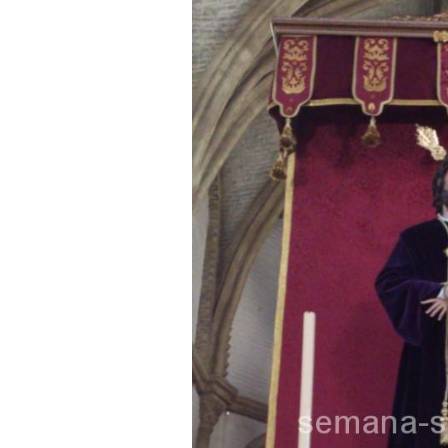
Función Principal de Instituto 
Besapié y Besamano en la Qui
Gitanos: Besamanos del Señor 
Besamanos del Señor de la Divi