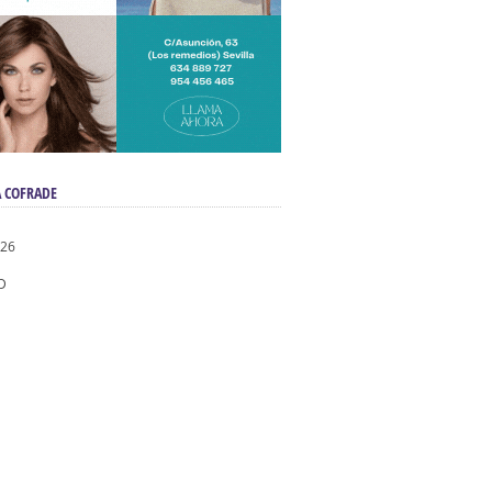
 COFRADE
026
D