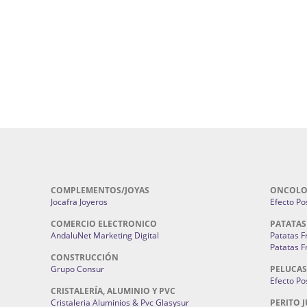
Cerramientos En Sevilla | Cercados Met
r alta joyería Sevilla | Fabricación y
Sevilla:
Cerramientos Gordo.
Pirotecnias En Sevilla | Pirotecnia Sevi
| Fabricación centros de lavado de
Sevilla:
Pirotecnia San Bartolomé.
ches | Autolavados | Lavamascotas:
Complementos De Novia Sevilla | Ma
Complementos De Novia En Sevilla:
Bordado
 | Chatarrerías Sevilla:
Chatarreria
Instalaciones Eléctricas Sevilla | 
Instalaciones.
COMPLEMENTOS/JOYAS
ONCOLO
Jocafra Joyeros
Efecto Pos
COMERCIO ELECTRONICO
PATATAS
AndaluNet Marketing Digital
Patatas F
Patatas F
CONSTRUCCIÓN
Grupo Consur
PELUCAS
Efecto Pos
CRISTALERÍA, ALUMINIO Y PVC
Cristaleria Aluminios & Pvc Glasysur
PERITO J