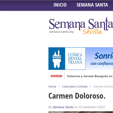
INICIO
SEMANA SANTA
Solemne y devoto Besapiés en 
NOVEDAD
Misa Solemne en honor a Nues
Home
>
Calendario Cofrade
>
Carmen Doloro
Solemne Triduo a la Virgen de
Carmen Doloroso.
Función de la Anunciación del
Besamanos al Señor del Gran P
By
Semana Santa
on 21 noviembre 2012
Solemne y devoto Besamanos e