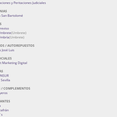
aciones y Peritaciones Judiciales
NIAS
a San Bartolomé
S
Treviso
 Umbrete
(Umbrete)
Umbría
(Umbrete)
OS / AUTOREPUESTOS
 José Luis
OCIALES
 Marketing Digital
AS
ONSUR
Sevilla
S / COMPLEMENTOS
oyeros
RANTES
a
zafrán
´s