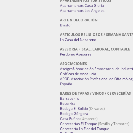
APARTAMENTOS TURÍSTICOS
Apartamentos Casa Gloria
Apartamentos Los Angeles
ARTE & DECORACIÓN
Blasfor
ARTICULOS RELIGIOSOS / SEMANA SANT
La Casa del Nazareno
ASESORIA FISCAL, LABORAL, CONTABLE
Perdomo Asesores
ASOCIACIONES
Aseigraf. Asociación Empresarial de Industr
Gráficas de Andalucía
APOE. Asociación Profesional de Oftalmólog
España
BARES DE TAPAS / VINOS / CERVECERÍAS
Barrabar´s
Becerrita
Bodega El Bólido
(Olivares)
Bodega Góngora
Casa Rufino
(Umbrete)
Cervecerías El Tanque
(Sevilla y Tomares)
Cervecería La Flor del Tanque