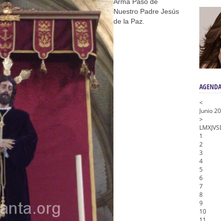
Armá Paso de
Nuestro Padre Jesús
a la Virgen del Valle
de la Paz.
nta Angustia
de la Salud
na Misericordia, Vía Crucis y Traslado – Siete Palabras
AGENDA
<
Junio 2
>
L
M
X
J
V
S
1
2
3
4
5
6
7
8
9
10
11