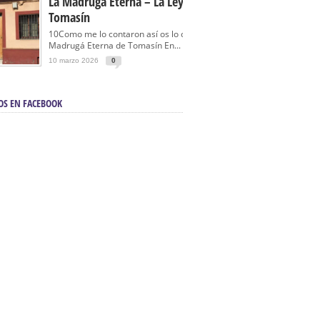
La Madrugá Eterna – La Leyenda De
Tomasín
10Como me lo contaron así os lo cuento… La
Madrugá Eterna de Tomasín En...
10 marzo 2026
0
OS EN FACEBOOK