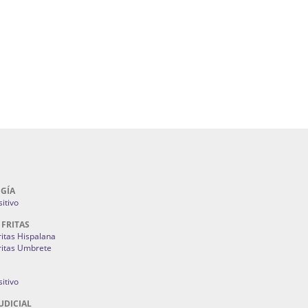
álicos En Sevilla | Cerramientos Especiales
lla | Fuegos Artificiales En Sevilla | Petardos
ntones Y Mantillas Sevilla | Tiendas De
s Juan Foronda.
Como Ahorrar En Mi Factura De La Luz:
3M
GÍA
itivo
 FRITAS
ritas Hispalana
ritas Umbrete
itivo
UDICIAL