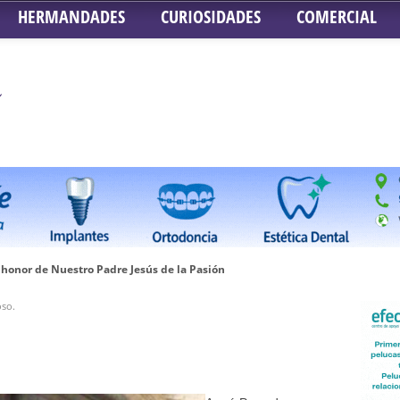
HERMANDADES
CURIOSIDADES
COMERCIAL
honor de Nuestro Padre Jesús de la Pasión
tra Señora de Gracia y Esperanza – San Roque
so.
 la Concepción – Hermandad del Silencio
 Señor ante el paso de Nuestra Señora de la Encarnación Coronada – Herma
oder de Sevilla
n honor de María Santísima en su Soledad – San Lorenzo