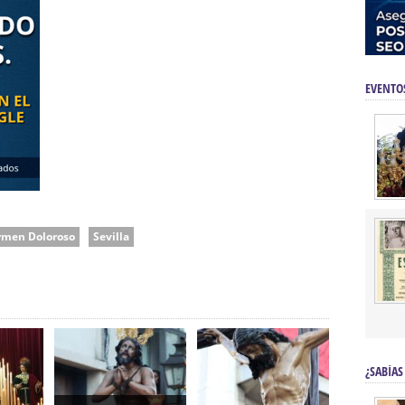
EVENTO
men Doloroso
Sevilla
¿SABÍAS