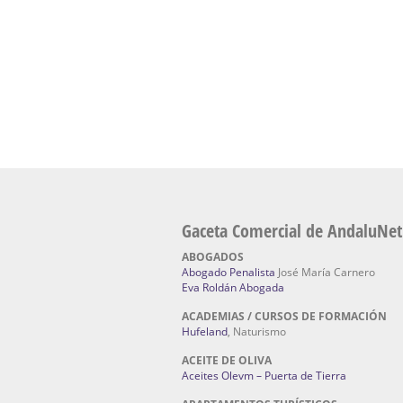
Fabricación de Alta Joyería en Sevilla | Talle
reparación de joyas Sevilla:
Jocafra Joyeros.
Fabricante máquinas de lavado de coches 
coches | Instaladores boxes de lavado de co
IBERBOX 3000.
Chatarrerías | Chatarras, Metales, Residuos
El Pino
Gaceta Comercial de AndaluNet
ABOGADOS
Abogado Penalista
José María Carnero
Eva Roldán Abogada
ACADEMIAS / CURSOS DE FORMACIÓN
Hufeland
, Naturismo
ACEITE DE OLIVA
Aceites Olevm – Puerta de Tierra