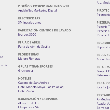
A.L. Medi
DISEÑO Y POSICIONAMIENTO WEB
AndaluNet Marketing Digital
PIROTEC
Pirotecni
ELECTRICISTAS
3M Instalaciones
PIZZERÍA
Pizzería 
A
FABRICACIÓN CENTROS DE LAVADO
Pizzería
Iberbox 3000
Pizzería 
FERIA DE ABRIL
RECAMBI
Feria de Abril de Sevilla
Repuestos
FLORISTERÍAS
REDES S
ias
Melero Floristas
AndaluNet
os de
GRUAS Y TRANSPORTES
REFORM
Grutransur
Grupo C
Reformas 
HOTELES
Casona de San Andrés
REGALO
Hotel Manolo Mayo (Los Palacios)
Jocafra J
Hotel Zaida
RESTAU
ILUMINACIÓN / LAMPARAS
Al-Medin
Almacén de Luz
Asador A
Lámparas PISA
Barrabar