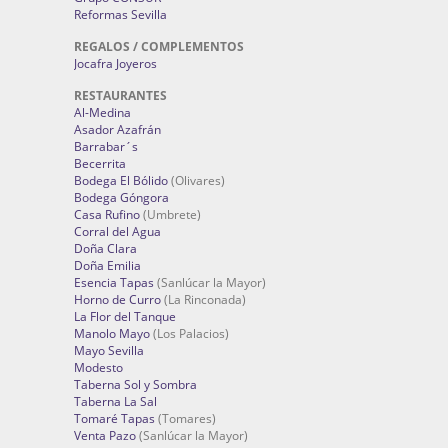
Reformas Sevilla
REGALOS / COMPLEMENTOS
Jocafra Joyeros
RESTAURANTES
Al-Medina
Asador Azafrán
Barrabar´s
Becerrita
Bodega El Bólido
(Olivares)
Bodega Góngora
Casa Rufino
(Umbrete)
Corral del Agua
Doña Clara
Doña Emilia
Esencia Tapas
(Sanlúcar la Mayor)
Horno de Curro
(La Rinconada)
La Flor del Tanque
Manolo Mayo
(Los Palacios)
Mayo Sevilla
Modesto
Taberna Sol y Sombra
Taberna La Sal
Tomaré Tapas
(Tomares)
Venta Pazo
(Sanlúcar la Mayor)