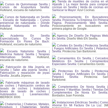
Tienda de muebles de cocina en el
Cursos de Quiromasaje Sevilla |
Aljarafe | La mejor tienda para comprar
Cursos de Acupuntura Sevilla:
cocinas en Sevilla | Venta de cocinas en
Hufeland, escuela de naturismo.
Sanlúcar la Mayor:
Azul Cocinas.
Cursos de Naturopatia en Sevilla
Posicionamiento En Buscadores
– Escuela de Naturopatía – Cursos
Sevilla. Posiciona Tu Empresa En Primera
presencial de naturopatía – Dónde
Página. Posicionamiento Web Sevilla:
estudiar Naturopatía en Sevilla:
Posicionamiento en buscadores en
Hufeland.
primera página de Google.
Academia En Sevilla
Agencia De Diseño De Páginas Web
Especializada En Cursos De
En Sevilla:
Diseño Web EN Sevilla.
Formación En Flores De Bach
:
Hufeland, escuela de naturismo.
Cohetes En Sevilla | Pirotecnia Sevilla
| Fuegos Artificiales En Sevilla | Petardos
Escuela Naturismo Sevilla |
Sevilla:
Pirotecnia San Bartolomé.
Medicina Natural Sevilla | Terapias
Alternativas Sevilla
: Hufeland,
Cerramientos En Sevilla | Cercados
escuela de naturismo.
Metálicos En Sevilla | Cerramientos
Especiales Sevilla:
Cerramientos Gordo.
Fabricación de Alta Joyería en
Sevilla | Taller alta joyería Sevilla |
Pirotecnias En Sevilla | Pirotecnia
Fabricación y reparación de joyas
Sevilla | Fuegos Artificiales En Sevilla |
Sevilla:
Jocafra Joyeros.
Petardos Sevilla:
Pirotecnia San
Bartolomé.
Fabricante máquinas de lavado
de coches | Fabricación centros de
Complementos De Novia Sevilla |
lavado de coches | Instaladores
Mantones Y Mantillas Sevilla | Tiendas De
boxes de lavado de coches |
Complementos De Novia En Sevilla:
Autolavados | Lavamascotas:
Bordados Juan Foronda.
IBERBOX 3000.
Instalaciones Eléctricas Sevilla | Como
Chatarrerías | Chatarras, Metales,
Ahorrar En Mi Factura De La Luz:
3
Residuos | Chatarrerías Sevilla: