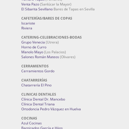
Venta Pazo
(Sanlúcar la Mayor)
El Sibarita Sevillano
Bares de Tapas en Sevilla
CAFETERÍAS/BARES DE COPAS
Iscariote
Riviera
CATERING-CELEBRACIONES-BODAS
Grupo Venecia
(Utrera)
Horno de Curro
Manolo Mayo
(Los Palacios)
Salones Román Mateos
(Olivares)
CERRAMIENTOS
Cerramientos Gordo
CHATARRERÍAS
Chatarrería El Pino
CLINICAS DENTALES
Clínica Dental Dr. Mancebo
Clínica Dental Triana
Ortodoncia Pedro Vázquez en Huelva
COCINAS
Azul Cocinas
Barnizados García e Hijos