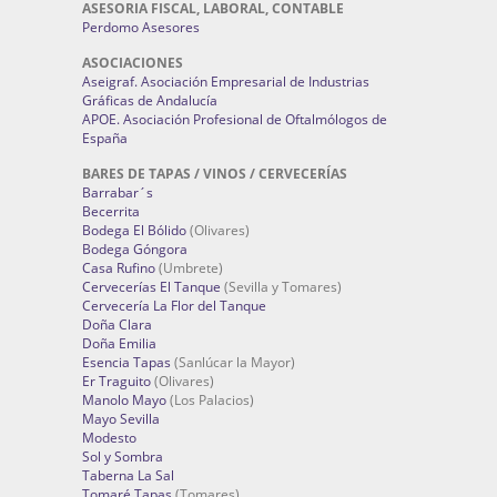
ASESORIA FISCAL, LABORAL, CONTABLE
Perdomo Asesores
ASOCIACIONES
Aseigraf. Asociación Empresarial de Industrias
Gráficas de Andalucía
APOE. Asociación Profesional de Oftalmólogos de
España
BARES DE TAPAS / VINOS / CERVECERÍAS
Barrabar´s
Becerrita
Bodega El Bólido
(Olivares)
Bodega Góngora
Casa Rufino
(Umbrete)
Cervecerías El Tanque
(Sevilla y Tomares)
Cervecería La Flor del Tanque
Doña Clara
Doña Emilia
Esencia Tapas
(Sanlúcar la Mayor)
Er Traguito
(Olivares)
Manolo Mayo
(Los Palacios)
Mayo Sevilla
Modesto
Sol y Sombra
Taberna La Sal
Tomaré Tapas
(Tomares)