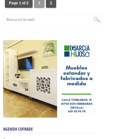
Page 1 of 2
1
2
AGENDA COFRADE
<