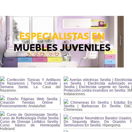
Confección Túnicas Y Antifaces
Averías eléctricas Sevilla | Electricista
De Nazarenos | Tienda Cofrade |
en Sevilla | Electricista autorizado en
Semana Santa:
La Casa del
Sevilla | Electricista urgente en Sevilla |
Nazareno.
Protección contra incendios en Sevilla:
3
Instalaciones.
Diseño Páginas Web Sevilla |
Creación Tiendas Online |
Chimeneas En Sevilla | Estufas En
Posicionamiento:
AndaluNet
Sevilla | Barbacoas En Sevilla:
D&
Chimeneas.
Curso de Quiromasaje Sevilla |
Curso de Reflexología Podal Sevilla |
Comprar Neumáticos Baratos Usados,
Curso de Drenaje Linfático Sevilla |
De Segunda Mano, De Ocasión Y
Curso básico de Homeopatía:
Seminuevos En Sevilla:
Hipergoma
Hufeland