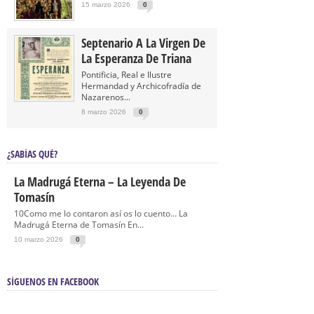
15 marzo 2026
0
Septenario A La Virgen De
La Esperanza De Triana
Pontificia, Real e Ilustre
Hermandad y Archicofradía de
Nazarenos...
8 marzo 2026
0
¿SABÍAS QUÉ?
La Madrugá Eterna – La Leyenda De
Tomasín
10Como me lo contaron así os lo cuento… La
Madrugá Eterna de Tomasín En...
10 marzo 2026
0
SÍGUENOS EN FACEBOOK