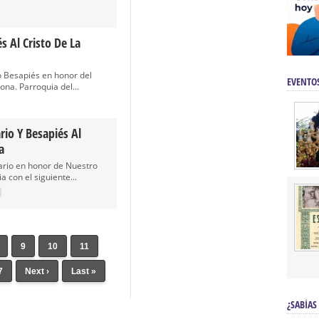
s Al Cristo De La
 Besapiés en honor del
EVENTO
ona. Parroquia del...
rio Y Besapiés Al
a
rio en honor de Nuestro
a con el siguiente...
9
10
11
7
Next ›
Last »
¿SABÍAS