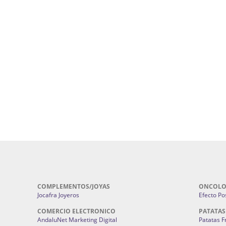
uropatía en Sevilla:
Hufeland.
Google.
ursos De Formación En Flores De
Agencia De Diseño De Páginas Web En S
Cohetes En Sevilla | Pirotecnia Sevilla | F
ral Sevilla | Terapias Alternativas
Pirotecnia San Bartolomé.
Cerramientos En Sevilla | Cercados Met
r alta joyería Sevilla | Fabricación y
Sevilla:
Cerramientos Gordo.
Pirotecnias En Sevilla | Pirotecnia Sevi
| Fabricación centros de lavado de
Sevilla:
Pirotecnia San Bartolomé.
ches | Autolavados | Lavamascotas:
Complementos De Novia Sevilla | Ma
Complementos De Novia En Sevilla:
Bordado
 | Chatarrerías Sevilla:
Chatarreria
Instalaciones Eléctricas Sevilla | 
Instalaciones.
COMPLEMENTOS/JOYAS
ONCOLO
Jocafra Joyeros
Efecto Pos
COMERCIO ELECTRONICO
PATATAS
AndaluNet Marketing Digital
Patatas F