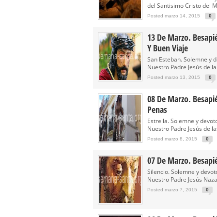
Función Principal de Instituto 
del Santisimo Cristo del M
Besapié y Besamano en la Qui
Posted marzo 14, 2015
0
Gitanos: Besamanos del Señor 
13 De Marzo. Besapié
Besamanos del Señor de la Divi
Y Buen Viaje
San Esteban. Solemne y d
Solemne y devoto Besapiés en 
Nuestro Padre Jesús de la 
Posted marzo 13, 2015
0
08 De Marzo. Besapié
Penas
Estrella. Solemne y devo
Nuestro Padre Jesús de la
Posted marzo 8, 2015
0
07 De Marzo. Besapi
Silencio. Solemne y devo
Nuestro Padre Jesús Nazar
Posted marzo 7, 2015
0