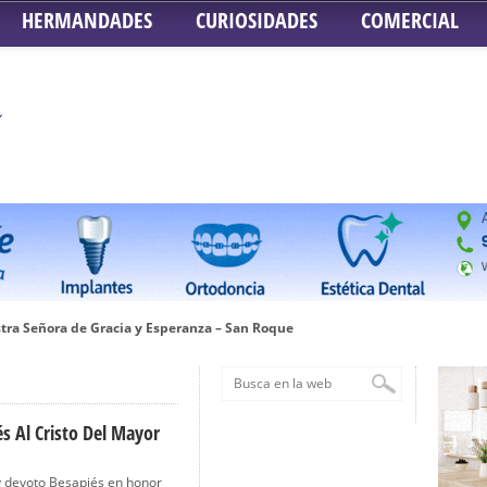
HERMANDADES
CURIOSIDADES
COMERCIAL
tra Señora de Gracia y Esperanza – San Roque
 la Concepción – Hermandad del Silencio
 Señor ante el paso de Nuestra Señora de la Encarnación Coronada – Herma
oder de Sevilla
s Al Cristo Del Mayor
n honor de María Santísima en su Soledad – San Lorenzo
 devoto Besapiés en honor