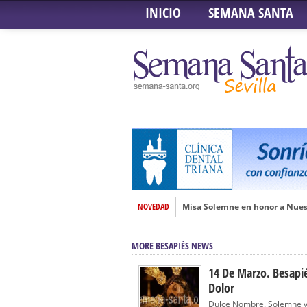
INICIO
SEMANA SANTA
NOVEDAD
Misa Solemne en honor a Nues
Solemne Triduo a la Virgen de
MORE BESAPIÉS NEWS
Función de la Anunciación del
Besamanos al Señor del Gran P
14 De Marzo. Besapié
Dolor
Solemne y devoto Besamanos e
Dulce Nombre. Solemne y