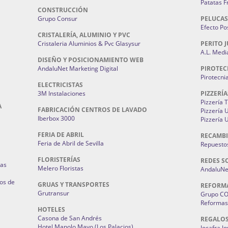
Patatas F
CONSTRUCCIÓN
Grupo Consur
PELUCAS
Efecto Pos
CRISTALERÍA, ALUMINIO Y PVC
Cristaleria Aluminios & Pvc Glasysur
PERITO J
A.L. Medi
DISEÑO Y POSICIONAMIENTO WEB
AndaluNet Marketing Digital
PIROTEC
Pirotecni
ELECTRICISTAS
3M Instalaciones
PIZZERÍA
Pizzería 
A
FABRICACIÓN CENTROS DE LAVADO
Pizzería
Iberbox 3000
Pizzería 
FERIA DE ABRIL
RECAMBI
Feria de Abril de Sevilla
Repuestos
FLORISTERÍAS
REDES S
ias
Melero Floristas
AndaluNet
os de
GRUAS Y TRANSPORTES
REFORM
Grutransur
Grupo C
Reformas 
HOTELES
Casona de San Andrés
REGALO
Hotel Manolo Mayo (Los Palacios)
Jocafra J