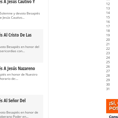
s A Jesús Cautivo Y
12
13
14
. Solemne y devoto Besapiés
15
 Jesús Cautivo...
16
17
18
s Al Cristo De Las
19
20
21
voto Besapiés en honor del
22
sericordias con...
23
24
25
26
és A Jesús Nazareno
27
piés en honor de Nuestro
28
orario de:...
29
30
31
s Al Señor Del
voto Besapiés en honor de
oberano Poder en...