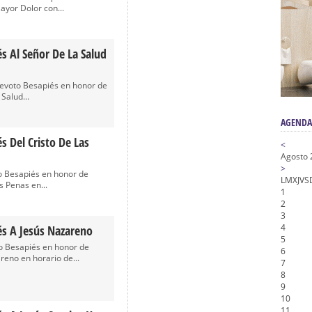
a la Virgen del Valle
ayor Dolor con...
nta Angustia
de la Salud
s Al Señor De La Salud
na Misericordia, Vía Crucis y Traslado – Siete Palabras
evoto Besapiés en honor de
honor de Nuestro Padre Jesús de la Pasión
Salud...
AGENDA
s Del Cristo De Las
<
Agosto 
>
to Besapiés en honor de
L
M
X
J
V
S
s Penas en...
1
2
3
4
és A Jesús Nazareno
5
to Besapiés en honor de
6
eno en horario de...
7
8
9
10
11