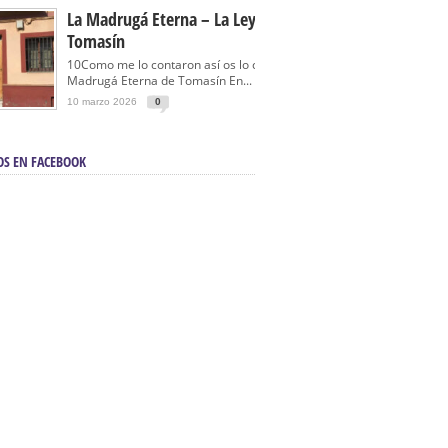
La Madrugá Eterna – La Leyenda De
Tomasín
10Como me lo contaron así os lo cuento… La
Madrugá Eterna de Tomasín En...
10 marzo 2026
0
OS EN FACEBOOK
en Sevilla | Electricista autorizado en Sevilla |
ontra incendios en Sevilla:
3M Instalaciones.
a | Barbacoas En Sevilla:
D&C Chimeneas.
De Segunda Mano, De Ocasión Y Seminuevos
afe | La mejor tienda para comprar cocinas en
yor:
Azul Cocinas.
a. Posiciona Tu Empresa En Primera Página.
ento en buscadores en primera página de