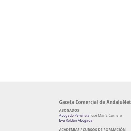
presencial de naturopatía – Dónde estudiar Nat
Academia En Sevilla Especializada En C
Bach
: Hufeland, escuela de naturismo.
Escuela Naturismo Sevilla | Medicina Natu
Sevilla
: Hufeland, escuela de naturismo.
Fabricación de Alta Joyería en Sevilla | Talle
reparación de joyas Sevilla:
Jocafra Joyeros.
Fabricante máquinas de lavado de coches 
coches | Instaladores boxes de lavado de co
IBERBOX 3000.
Chatarrerías | Chatarras, Metales, Residuos
El Pino
Gaceta Comercial de AndaluNet
ABOGADOS
Abogado Penalista
José María Carnero
Eva Roldán Abogada
ACADEMIAS / CURSOS DE FORMACIÓN