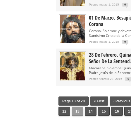
Posted marzo 1, 2015
0
01 De Marzo. Besapié
Corona
Corona. Solemne y devoto
Santisimo Cristo de la Cor
Posted marzo 1, 2015
0
28 De Febrero. Quina
Señor De La Sentenci
Macarena. Solemne Quina
Padre Jesús de la Sentenci
Posted febrero 28, 2015
0
Page 13 of 28
« First
‹ Previous
12
13
14
15
16
1