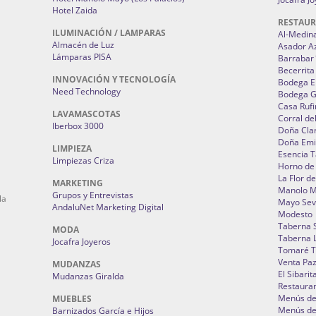
Hotel Zaida
RESTAU
ILUMINACIÓN / LAMPARAS
Al-Medin
Almacén de Luz
Asador A
Lámparas PISA
Barrabar
Becerrita
INNOVACIÓN Y TECNOLOGÍA
Bodega El
Need Technology
Bodega 
Casa Rufi
LAVAMASCOTAS
Corral de
Iberbox 3000
Doña Cla
Doña Emi
LIMPIEZA
Esencia 
Limpiezas Criza
Horno de
La Flor d
MARKETING
Manolo 
Grupos y Entrevistas
la
Mayo Sevi
AndaluNet Marketing Digital
Modesto
Taberna 
MODA
Taberna L
Jocafra Joyeros
Tomaré T
Venta Pa
MUDANZAS
El Sibarit
Mudanzas Giralda
Restauran
Menús de 
MUEBLES
Menús de 
Barnizados García e Hijos