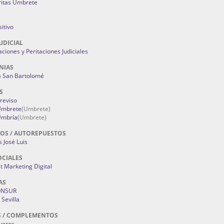
ritas Umbrete
itivo
UDICIAL
aciones y Peritaciones Judiciales
NIAS
a San Bartolomé
S
Treviso
 Umbrete
(Umbrete)
Umbría
(Umbrete)
OS / AUTOREPUESTOS
 José Luis
OCIALES
 Marketing Digital
AS
ONSUR
Sevilla
S / COMPLEMENTOS
oyeros