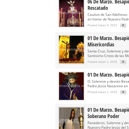
06 De Marzo. Besapié
Rescatado
Cautivo de San Ildefonso
en honor de Nuestro Padre
Posted marzo 6, 2015
0
01 De Marzo. Besapié
Misericordias
Santa Cruz. Solemne y de
Santisimo Cristo de las Mi
Posted marzo 1, 2015
0
01 De Marzo. Besapi
O. Solemne y devoto Besa
Padre Jesús Nazareno en h
Posted marzo 1, 2015
0
01 De Marzo. Besapié
Soberano Poder
Panaderos. Solemne y de
Nuestro Padre Jesús del S