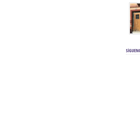
SÍGUEN
renos | Tienda Cofrade | Semana
Averías eléctricas Sevilla | Electricista 
Electricista urgente en Sevilla | Protección c
iendas Online | Posicionamiento:
Chimeneas En Sevilla | Estufas En Sevill
Comprar Neumáticos Baratos Usados, 
flexología Podal Sevilla | Curso de
En Sevilla:
Hipergoma
meopatía:
Hufeland
Tienda de muebles de cocina en el Aljar
 de Acupuntura Sevilla:
Hufeland,
Sevilla | Venta de cocinas en Sanlúcar la Ma
Posicionamiento En Buscadores Sevill
scuela de Naturopatía – Cursos
Posicionamiento Web Sevilla:
Posicionami