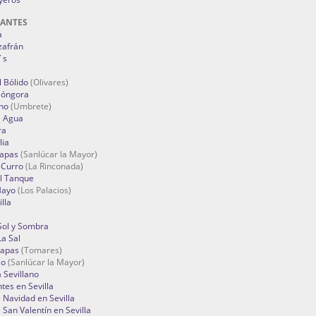
RANTES
a
zafrán
´s
 Bólido
(Olivares)
Góngora
no
(Umbrete)
l Agua
ra
lia
Tapas
(Sanlúcar la Mayor)
 Curro
(La Rinconada)
el Tanque
Mayo
(Los Palacios)
lla
Sol y Sombra
a Sal
apas
(Tomares)
zo
(Sanlúcar la Mayor)
a Sevillano
tes en Sevilla
Navidad en Sevilla
San Valentín en Sevilla