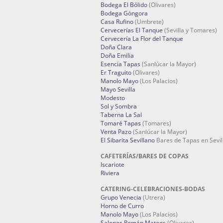
Bodega El Bólido
(Olivares)
Bodega Góngora
Casa Rufino
(Umbrete)
Cervecerías El Tanque
(Sevilla y Tomares)
Cervecería La Flor del Tanque
Doña Clara
Doña Emilia
Esencia Tapas
(Sanlúcar la Mayor)
Er Traguito
(Olivares)
Manolo Mayo
(Los Palacios)
Mayo Sevilla
Modesto
Sol y Sombra
Taberna La Sal
Tomaré Tapas
(Tomares)
Venta Pazo
(Sanlúcar la Mayor)
El Sibarita Sevillano
Bares de Tapas en Sevil
CAFETERÍAS/BARES DE COPAS
Iscariote
Riviera
CATERING-CELEBRACIONES-BODAS
Grupo Venecia
(Utrera)
Horno de Curro
Manolo Mayo
(Los Palacios)
Salones Román Mateos
(Olivares)