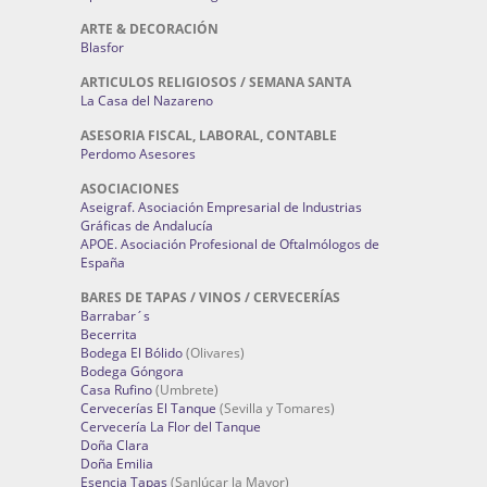
ARTE & DECORACIÓN
Blasfor
ARTICULOS RELIGIOSOS / SEMANA SANTA
La Casa del Nazareno
ASESORIA FISCAL, LABORAL, CONTABLE
Perdomo Asesores
ASOCIACIONES
Aseigraf. Asociación Empresarial de Industrias
Gráficas de Andalucía
APOE. Asociación Profesional de Oftalmólogos de
España
BARES DE TAPAS / VINOS / CERVECERÍAS
Barrabar´s
Becerrita
Bodega El Bólido
(Olivares)
Bodega Góngora
Casa Rufino
(Umbrete)
Cervecerías El Tanque
(Sevilla y Tomares)
Cervecería La Flor del Tanque
Doña Clara
Doña Emilia
Esencia Tapas
(Sanlúcar la Mayor)