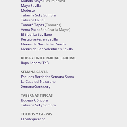
Manolo Mayo
(Los Palacios)
Mayo Sevilla
Modesto
Taberna Sol y Sombra
Taberna La Sal
Tomaré Tapas
(Tomares)
Venta Pazo
(Sanlúcar la Mayor)
El Sibarita Sevillano
Restaurantes en Sevilla
Menús de Navidad en Sevilla
Menús de San Valentín en Sevilla
ROPA Y UNIFORMIDAD LABORAL
Ropa Laboral TXB
SEMANA SANTA
Escudos Bordados Semana Santa
La Casa del Nazareno
Semana-Santa.org
TABERNAS TIPICAS
Bodega Góngora
Taberna Sol y Sombra
TOLDOS Y CARPAS
El Antequerano