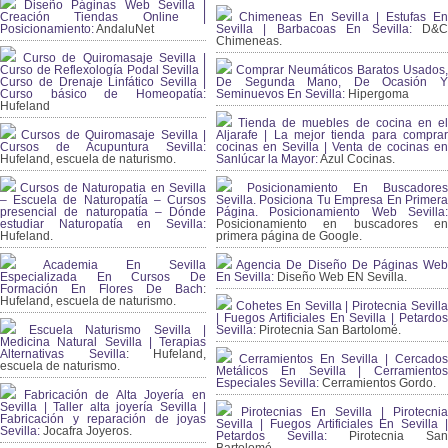
Diseño Páginas Web Sevilla |
Creación Tiendas Online |
Chimeneas En Sevilla | Estufas En
Posicionamiento:
AndaluNet
Sevilla | Barbacoas En Sevilla:
D&
Chimeneas.
Curso de Quiromasaje Sevilla |
Curso de Reflexología Podal Sevilla |
Comprar Neumáticos Baratos Usados,
Curso de Drenaje Linfático Sevilla |
De Segunda Mano, De Ocasión Y
Curso básico de Homeopatía:
Seminuevos En Sevilla:
Hipergoma
Hufeland
Tienda de muebles de cocina en el
Cursos de Quiromasaje Sevilla |
Aljarafe | La mejor tienda para comprar
Cursos de Acupuntura Sevilla:
cocinas en Sevilla | Venta de cocinas en
Hufeland, escuela de naturismo.
Sanlúcar la Mayor:
Azul Cocinas.
Cursos de Naturopatia en Sevilla
Posicionamiento En Buscadores
– Escuela de Naturopatía – Cursos
Sevilla. Posiciona Tu Empresa En Primera
presencial de naturopatía – Dónde
Página. Posicionamiento Web Sevilla:
estudiar Naturopatía en Sevilla:
Posicionamiento en buscadores en
Hufeland.
primera página de Google.
Academia En Sevilla
Agencia De Diseño De Páginas Web
Especializada En Cursos De
En Sevilla:
Diseño Web EN Sevilla.
Formación En Flores De Bach
:
Hufeland, escuela de naturismo.
Cohetes En Sevilla | Pirotecnia Sevilla
| Fuegos Artificiales En Sevilla | Petardos
Escuela Naturismo Sevilla |
Sevilla:
Pirotecnia San Bartolomé.
Medicina Natural Sevilla | Terapias
Alternativas Sevilla
: Hufeland,
Cerramientos En Sevilla | Cercados
escuela de naturismo.
Metálicos En Sevilla | Cerramientos
Especiales Sevilla:
Cerramientos Gordo.
Fabricación de Alta Joyería en
Sevilla | Taller alta joyería Sevilla |
Pirotecnias En Sevilla | Pirotecnia
Fabricación y reparación de joyas
Sevilla | Fuegos Artificiales En Sevilla |
Sevilla:
Jocafra Joyeros.
Petardos Sevilla:
Pirotecnia San