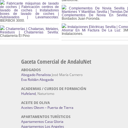
Bartolomé.
Fabricante máquinas de lavado
de coches | Fabricación centros de
Complementos De Novia Sevilla |
lavado de coches | Instaladores
Mantones Y Mantillas Sevilla | Tiendas De
boxes de lavado de coches |
Complementos De Novia En Sevilla:
Autolavados | Lavamascotas:
Bordados Juan Foronda.
IBERBOX 3000.
Instalaciones Eléctricas Sevilla | Como
Chatarrerías | Chatarras, Metales,
Ahorrar En Mi Factura De La Luz:
3
Residuos | Chatarrerías Sevilla:
Instalaciones.
Chatarreria El Pino
Gaceta Comercial de AndaluNet
ABOGADOS
Abogado Penalista
José María Carnero
Eva Roldán Abogada
ACADEMIAS / CURSOS DE FORMACIÓN
Hufeland
, Naturismo
ACEITE DE OLIVA
Aceites Olevm – Puerta de Tierra
APARTAMENTOS TURÍSTICOS
Apartamentos Casa Gloria
Apartamentos Los Angeles