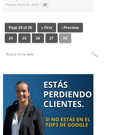
Posted marzo 31, 2012
0
Page 28 of 28
« First
‹ Previous
24
25
26
27
28