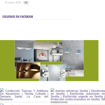
10 marzo 2026
0
SÍGUENOS EN FACEBOOK
Confección Túnicas Y Antifaces
Averías eléctricas Sevilla | Electricista
De Nazarenos | Tienda Cofrade |
en Sevilla | Electricista autorizado en
Semana Santa:
La Casa del
Sevilla | Electricista urgente en Sevilla |
Nazareno.
Protección contra incendios en Sevilla:
3
Instalaciones.