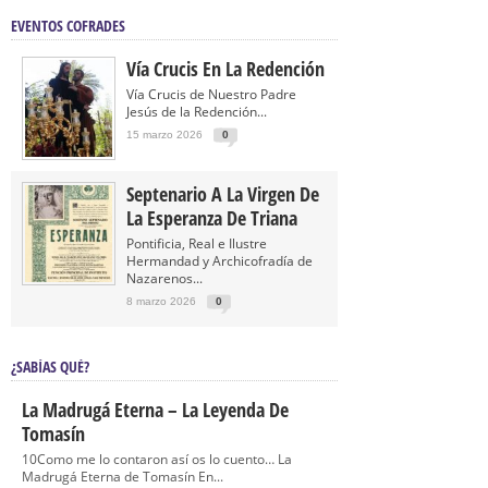
EVENTOS COFRADES
Vía Crucis En La Redención
Vía Crucis de Nuestro Padre
Jesús de la Redención...
15 marzo 2026
0
Septenario A La Virgen De
La Esperanza De Triana
Pontificia, Real e Ilustre
Hermandad y Archicofradía de
Nazarenos...
8 marzo 2026
0
¿SABÍAS QUÉ?
La Madrugá Eterna – La Leyenda De
Tomasín
10Como me lo contaron así os lo cuento… La
Madrugá Eterna de Tomasín En...