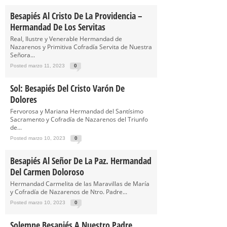
Besapiés Al Cristo De La Providencia –
Hermandad De Los Servitas
Real, Ilustre y Venerable Hermandad de
Nazarenos y Primitiva Cofradía Servita de Nuestra
Señora...
Posted marzo 11, 2023
0
Sol: Besapiés Del Cristo Varón De
Dolores
Fervorosa y Mariana Hermandad del Santísimo
Sacramento y Cofradía de Nazarenos del Triunfo
de...
Posted marzo 10, 2023
0
Besapiés Al Señor De La Paz. Hermandad
Del Carmen Doloroso
Hermandad Carmelita de las Maravillas de María
y Cofradía de Nazarenos de Ntro. Padre...
Posted marzo 10, 2023
0
Solemne Besapiés A Nuestro Padre