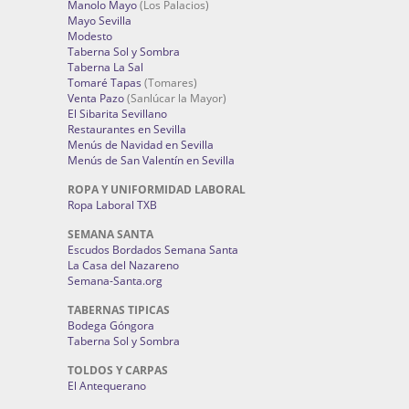
Manolo Mayo
(Los Palacios)
Mayo Sevilla
Modesto
Taberna Sol y Sombra
Taberna La Sal
Tomaré Tapas
(Tomares)
Venta Pazo
(Sanlúcar la Mayor)
El Sibarita Sevillano
Restaurantes en Sevilla
Menús de Navidad en Sevilla
Menús de San Valentín en Sevilla
ROPA Y UNIFORMIDAD LABORAL
Ropa Laboral TXB
SEMANA SANTA
Escudos Bordados Semana Santa
La Casa del Nazareno
Semana-Santa.org
TABERNAS TIPICAS
Bodega Góngora
Taberna Sol y Sombra
TOLDOS Y CARPAS
El Antequerano