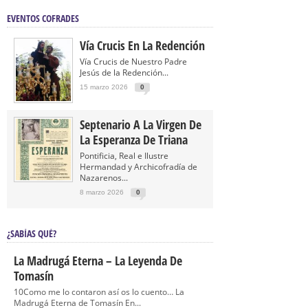
EVENTOS COFRADES
Vía Crucis En La Redención
Vía Crucis de Nuestro Padre
Jesús de la Redención...
15 marzo 2026
0
Septenario A La Virgen De
La Esperanza De Triana
Pontificia, Real e Ilustre
Hermandad y Archicofradía de
Nazarenos...
8 marzo 2026
0
¿SABÍAS QUÉ?
La Madrugá Eterna – La Leyenda De
Tomasín
10Como me lo contaron así os lo cuento… La
Madrugá Eterna de Tomasín En...