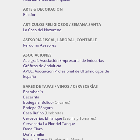
ARTE & DECORACIÓN
Blasfor
ARTICULOS RELIGIOSOS / SEMANA SANTA
La Casa del Nazareno
ASESORIA FISCAL, LABORAL, CONTABLE
Perdomo Asesores
ASOCIACIONES
Aseigraf. Asociación Empresarial de Industrias
Gráficas de Andalucía
APOE. Asociación Profesional de Oftalmólogos de
España
BARES DE TAPAS / VINOS / CERVECERÍAS
Barrabar´s
Becerrita
Bodega El Bólido
(Olivares)
Bodega Góngora
Casa Rufino
(Umbrete)
Cervecerías El Tanque
(Sevilla y Tomares)
Cervecería La Flor del Tanque
Doña Clara
Doña Emilia
Esencia Tapas
(Sanlúcar la Mayor)