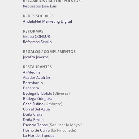
RECAMBIOS / AUTOREPUESTOS
Repuestos José Luis
REDES SOCIALES
AndaluNet Marketing Digital
REFORMAS
Grupo CONSUR
Reformas Sevilla
REGALOS / COMPLEMENTOS
Jocafra Joyeros
RESTAURANTES
Al-Medina
Asador Azafrán
Barrabar´s
Becerrita
Bodega El Bólido
(Olivares)
Bodega Góngora
Casa Rufino
(Umbrete)
Corral del Agua
Doña Clara
Doña Emilia
Esencia Tapas
(Sanlúcar la Mayor)
Horno de Curro
(La Rinconada)
La Flor del Tanque