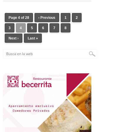
Page 4 of 28
‹ Previous
1
2
3
4
5
6
7
8
Next ›
Last »