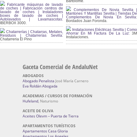
Bartolomé.
Fabricante máquinas de lavado
de coches | Fabricación centros de
Complementos De Novia Sevilla |
lavado de coches | Instaladores
Mantones Y Mantillas Sevilla | Tiendas De
boxes de lavado de coches |
Complementos De Novia En Sevilla:
Autolavados | Lavamascotas:
Bordados Juan Foronda.
IBERBOX 3000.
Instalaciones Eléctricas Sevilla | Como
Chatarrerías | Chatarras, Metales,
Ahorrar En Mi Factura De La Luz:
3
Residuos | Chatarrerías Sevilla:
Instalaciones.
Chatarreria El Pino
Gaceta Comercial de AndaluNet
ABOGADOS
Abogado Penalista
José María Carnero
Eva Roldán Abogada
ACADEMIAS / CURSOS DE FORMACIÓN
Hufeland
, Naturismo
ACEITE DE OLIVA
Aceites Olevm – Puerta de Tierra
APARTAMENTOS TURÍSTICOS
Apartamentos Casa Gloria
Apartamentos Los Angeles