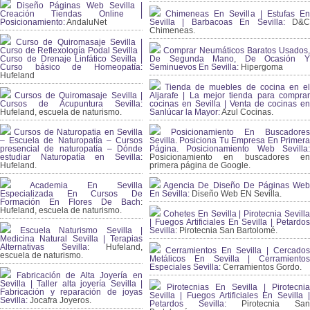
Diseño Páginas Web Sevilla |
Creación Tiendas Online |
Chimeneas En Sevilla | Estufas En
Posicionamiento:
AndaluNet
Sevilla | Barbacoas En Sevilla:
D&
Chimeneas.
Curso de Quiromasaje Sevilla |
Curso de Reflexología Podal Sevilla |
Comprar Neumáticos Baratos Usados,
Curso de Drenaje Linfático Sevilla |
De Segunda Mano, De Ocasión Y
Curso básico de Homeopatía:
Seminuevos En Sevilla:
Hipergoma
Hufeland
Tienda de muebles de cocina en el
Cursos de Quiromasaje Sevilla |
Aljarafe | La mejor tienda para comprar
Cursos de Acupuntura Sevilla:
cocinas en Sevilla | Venta de cocinas en
Hufeland, escuela de naturismo.
Sanlúcar la Mayor:
Azul Cocinas.
Cursos de Naturopatia en Sevilla
Posicionamiento En Buscadores
– Escuela de Naturopatía – Cursos
Sevilla. Posiciona Tu Empresa En Primera
presencial de naturopatía – Dónde
Página. Posicionamiento Web Sevilla:
estudiar Naturopatía en Sevilla:
Posicionamiento en buscadores en
Hufeland.
primera página de Google.
Academia En Sevilla
Agencia De Diseño De Páginas Web
Especializada En Cursos De
En Sevilla:
Diseño Web EN Sevilla.
Formación En Flores De Bach
:
Hufeland, escuela de naturismo.
Cohetes En Sevilla | Pirotecnia Sevilla
| Fuegos Artificiales En Sevilla | Petardos
Escuela Naturismo Sevilla |
Sevilla:
Pirotecnia San Bartolomé.
Medicina Natural Sevilla | Terapias
Alternativas Sevilla
: Hufeland,
Cerramientos En Sevilla | Cercados
escuela de naturismo.
Metálicos En Sevilla | Cerramientos
Especiales Sevilla:
Cerramientos Gordo.
Fabricación de Alta Joyería en
Sevilla | Taller alta joyería Sevilla |
Pirotecnias En Sevilla | Pirotecnia
Fabricación y reparación de joyas
Sevilla | Fuegos Artificiales En Sevilla |
Sevilla:
Jocafra Joyeros.
Petardos Sevilla:
Pirotecnia San