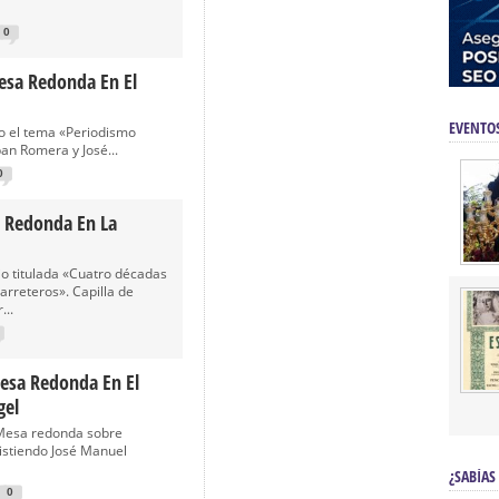
0
esa Redonda En El
EVENTO
jo el tema «Periodismo
an Romera y José...
0
 Redonda En La
io titulada «Cuatro décadas
rreteros». Capilla de
...
esa Redonda En El
gel
Mesa redonda sobre
istiendo José Manuel
¿SABÍAS
0