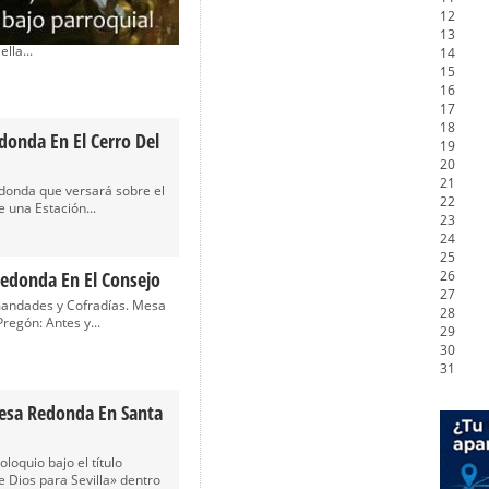
donda En La Estrella
12
jo el título «Pepe Garduño:
13
lla...
14
15
16
17
18
donda En El Cerro Del
19
20
21
edonda que versará sobre el
22
una Estación...
23
24
25
edonda En El Consejo
26
27
andades y Cofradías. Mesa
28
Pregón: Antes y...
29
30
31
esa Redonda En Santa
loquio bajo el título
 Dios para Sevilla» dentro