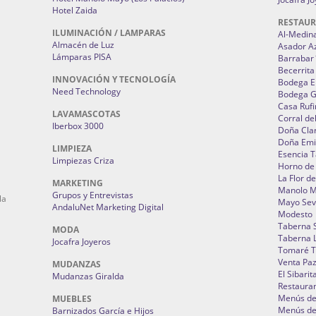
Hotel Zaida
RESTAU
ILUMINACIÓN / LAMPARAS
Al-Medin
Almacén de Luz
Asador A
Lámparas PISA
Barrabar
Becerrita
INNOVACIÓN Y TECNOLOGÍA
Bodega El
Need Technology
Bodega 
Casa Rufi
LAVAMASCOTAS
Corral de
Iberbox 3000
Doña Cla
Doña Emi
LIMPIEZA
Esencia 
Limpiezas Criza
Horno de
La Flor d
MARKETING
Manolo 
Grupos y Entrevistas
la
Mayo Sevi
AndaluNet Marketing Digital
Modesto
Taberna 
MODA
Taberna L
Jocafra Joyeros
Tomaré T
Venta Pa
MUDANZAS
El Sibarit
Mudanzas Giralda
Restauran
Menús de 
MUEBLES
Menús de 
Barnizados García e Hijos