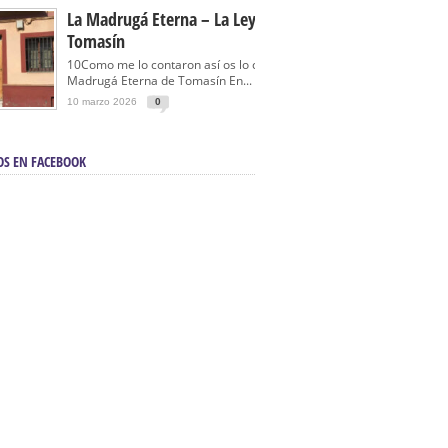
La Madrugá Eterna – La Leyenda De
Tomasín
10Como me lo contaron así os lo cuento… La
Madrugá Eterna de Tomasín En...
10 marzo 2026
0
OS EN FACEBOOK
en Sevilla | Electricista autorizado en Sevilla |
ontra incendios en Sevilla:
3M Instalaciones.
a | Barbacoas En Sevilla:
D&C Chimeneas.
De Segunda Mano, De Ocasión Y Seminuevos
afe | La mejor tienda para comprar cocinas en
yor:
Azul Cocinas.
a. Posiciona Tu Empresa En Primera Página.
ento en buscadores en primera página de