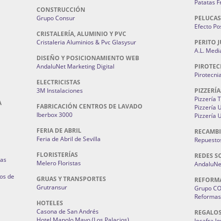
Patatas F
CONSTRUCCIÓN
Grupo Consur
PELUCAS
Efecto Pos
CRISTALERÍA, ALUMINIO Y PVC
Cristaleria Aluminios & Pvc Glasysur
PERITO J
A.L. Medi
DISEÑO Y POSICIONAMIENTO WEB
AndaluNet Marketing Digital
PIROTEC
Pirotecni
ELECTRICISTAS
3M Instalaciones
PIZZERÍA
Pizzería 
A
FABRICACIÓN CENTROS DE LAVADO
Pizzería
Iberbox 3000
Pizzería 
FERIA DE ABRIL
RECAMBI
Feria de Abril de Sevilla
Repuestos
FLORISTERÍAS
REDES S
ias
Melero Floristas
AndaluNet
os de
GRUAS Y TRANSPORTES
REFORM
Grutransur
Grupo C
Reformas 
HOTELES
Casona de San Andrés
REGALO
Hotel Manolo Mayo (Los Palacios)
Jocafra J