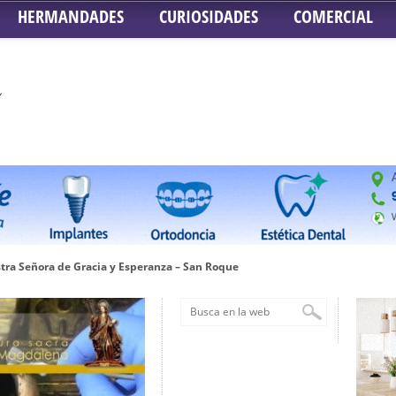
HERMANDADES
CURIOSIDADES
COMERCIAL
tra Señora de Gracia y Esperanza – San Roque
 la Concepción – Hermandad del Silencio
 Señor ante el paso de Nuestra Señora de la Encarnación Coronada – Herma
oder de Sevilla
n honor de María Santísima en su Soledad – San Lorenzo