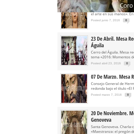
07 De Junio. Mesa Re
Estrella. Mesa Redonda ba
el arte en sus manos». En e
Posted junio 7, 2016
0
23 De Abril. Mesa Re
Águila
Cerro del Águila. Mesa r
tema «2016: Momentos de 
Posted abril 23, 2016
0
07 De Marzo. Mesa R
Consejo General de Herm
redonda bajo el título «El 
Posted marzo 7, 2016
0
20 De Noviembre. M
Genoveva
Santa Genoveva. Charla-co
«Maestranza: el pregón de