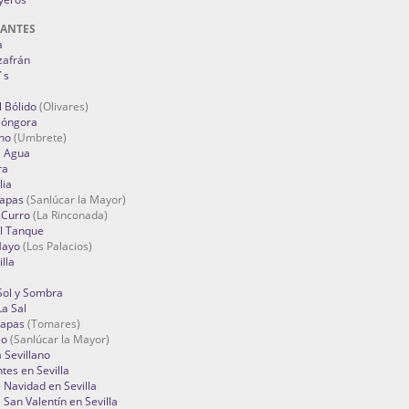
RANTES
a
zafrán
´s
 Bólido
(Olivares)
Góngora
no
(Umbrete)
l Agua
ra
lia
Tapas
(Sanlúcar la Mayor)
 Curro
(La Rinconada)
el Tanque
Mayo
(Los Palacios)
lla
Sol y Sombra
a Sal
apas
(Tomares)
zo
(Sanlúcar la Mayor)
a Sevillano
tes en Sevilla
Navidad en Sevilla
San Valentín en Sevilla