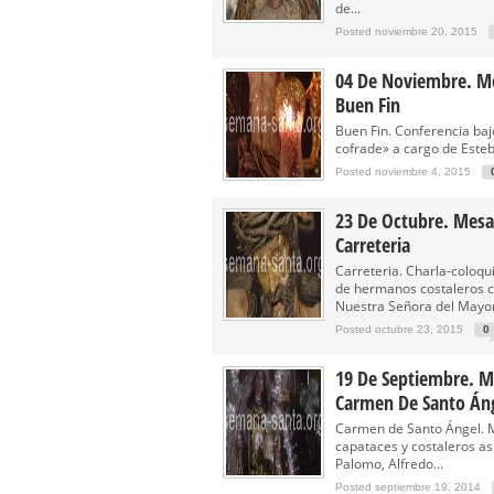
de...
Posted noviembre 20, 2015
04 De Noviembre. M
Buen Fin
Buen Fin. Conferencia ba
cofrade» a cargo de Esteb
Posted noviembre 4, 2015
23 De Octubre. Mesa
Carreteria
Carreteria. Charla-coloqu
de hermanos costaleros ca
Nuestra Señora del Mayor
Posted octubre 23, 2015
0
19 De Septiembre. M
Carmen De Santo Án
Carmen de Santo Ángel. 
capataces y costaleros as
Palomo, Alfredo...
Posted septiembre 19, 2014