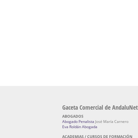
presencial de naturopatía – Dónde estudiar Nat
Academia En Sevilla Especializada En C
Bach
: Hufeland, escuela de naturismo.
Escuela Naturismo Sevilla | Medicina Natu
Sevilla
: Hufeland, escuela de naturismo.
Fabricación de Alta Joyería en Sevilla | Talle
reparación de joyas Sevilla:
Jocafra Joyeros.
Fabricante máquinas de lavado de coches 
coches | Instaladores boxes de lavado de co
IBERBOX 3000.
Chatarrerías | Chatarras, Metales, Residuos
El Pino
Gaceta Comercial de AndaluNet
ABOGADOS
Abogado Penalista
José María Carnero
Eva Roldán Abogada
ACADEMIAS / CURSOS DE FORMACIÓN