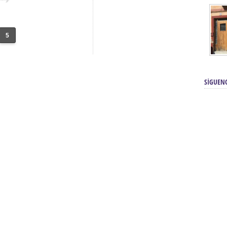
5
SÍGUEN
renos | Tienda Cofrade | Semana
Averías eléctricas Sevilla | Electricista 
Electricista urgente en Sevilla | Protección c
iendas Online | Posicionamiento:
Chimeneas En Sevilla | Estufas En Sevill
Comprar Neumáticos Baratos Usados, 
flexología Podal Sevilla | Curso de
En Sevilla:
Hipergoma
meopatía:
Hufeland
Tienda de muebles de cocina en el Aljar
 de Acupuntura Sevilla:
Hufeland,
Sevilla | Venta de cocinas en Sanlúcar la Ma
Posicionamiento En Buscadores Sevill
scuela de Naturopatía – Cursos
Posicionamiento Web Sevilla:
Posicionami