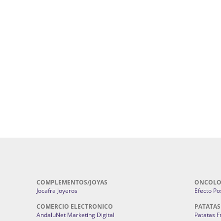
uropatía en Sevilla:
Hufeland.
Google.
ursos De Formación En Flores De
Agencia De Diseño De Páginas Web En S
Cohetes En Sevilla | Pirotecnia Sevilla | F
ral Sevilla | Terapias Alternativas
Pirotecnia San Bartolomé.
Cerramientos En Sevilla | Cercados Met
r alta joyería Sevilla | Fabricación y
Sevilla:
Cerramientos Gordo.
Pirotecnias En Sevilla | Pirotecnia Sevi
| Fabricación centros de lavado de
Sevilla:
Pirotecnia San Bartolomé.
ches | Autolavados | Lavamascotas:
Complementos De Novia Sevilla | Ma
Complementos De Novia En Sevilla:
Bordado
 | Chatarrerías Sevilla:
Chatarreria
Instalaciones Eléctricas Sevilla | 
Instalaciones.
COMPLEMENTOS/JOYAS
ONCOLO
Jocafra Joyeros
Efecto Pos
COMERCIO ELECTRONICO
PATATAS
AndaluNet Marketing Digital
Patatas F