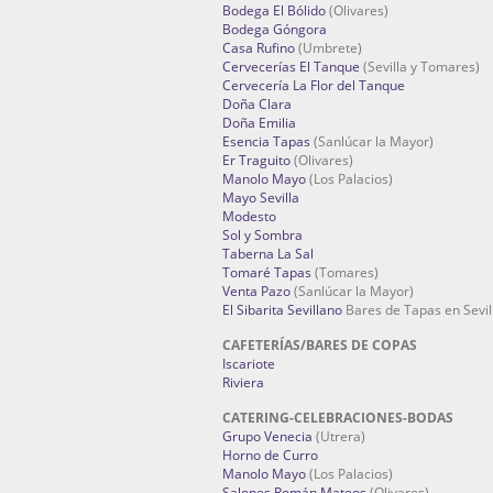
Bodega El Bólido
(Olivares)
Bodega Góngora
Casa Rufino
(Umbrete)
Cervecerías El Tanque
(Sevilla y Tomares)
Cervecería La Flor del Tanque
Doña Clara
Doña Emilia
Esencia Tapas
(Sanlúcar la Mayor)
Er Traguito
(Olivares)
Manolo Mayo
(Los Palacios)
Mayo Sevilla
Modesto
Sol y Sombra
Taberna La Sal
Tomaré Tapas
(Tomares)
Venta Pazo
(Sanlúcar la Mayor)
El Sibarita Sevillano
Bares de Tapas en Sevil
CAFETERÍAS/BARES DE COPAS
Iscariote
Riviera
CATERING-CELEBRACIONES-BODAS
Grupo Venecia
(Utrera)
Horno de Curro
Manolo Mayo
(Los Palacios)
Salones Román Mateos
(Olivares)