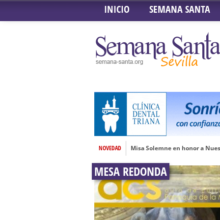
INICIO
SEMANA SANTA
NOVEDAD
Misa Solemne en honor a Nues
Solemne Triduo a la Virgen de
MESA REDONDA
Función de la Anunciación del
Besamanos al Señor del Gran P
Solemne y devoto Besamanos e