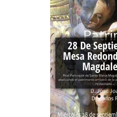
Función Principal de Instituto 
Besapié y Besamano en la Qui
Gitanos: Besamanos del Señor 
Besamanos del Señor de la Divi
Solemne y devoto Besapiés en 
28 De Septi
Mesa Redond
Magdal
Real Parroquia de Santa María Magd
analizando el patrimonio artístico de la
restaurado....
MORE MESA REDONDA NEWS