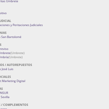
ritas Umbrete
itivo
UDICIAL
aciones y Peritaciones Judiciales
NIAS
a San Bartolomé
S
Treviso
 Umbrete
(Umbrete)
Umbría
(Umbrete)
OS / AUTOREPUESTOS
 José Luis
OCIALES
 Marketing Digital
AS
ONSUR
Sevilla
S / COMPLEMENTOS
oyeros