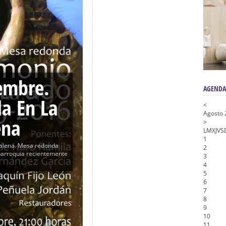
a la Virgen del Valle
nta Angustia
de la Salud
na Misericordia, Vía Crucis y Traslado – Siete Palabras
honor de Nuestro Padre Jesús de la Pasión
embre.
AGENDA
a En La
<
Agosto 
ena
>
L
M
X
J
V
S
1
alena. Mesa redonda
2
 parroquia recientemente
3
4
5
6
7
8
9
10
11