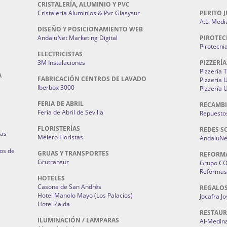
CRISTALERÍA, ALUMINIO Y PVC
Cristaleria Aluminios & Pvc Glasysur
PERITO J
A.L. Medi
DISEÑO Y POSICIONAMIENTO WEB
AndaluNet Marketing Digital
PIROTEC
Pirotecni
ELECTRICISTAS
3M Instalaciones
PIZZERÍA
Pizzería 
A
FABRICACIÓN CENTROS DE LAVADO
Pizzería
Iberbox 3000
Pizzería 
FERIA DE ABRIL
RECAMBI
Feria de Abril de Sevilla
Repuestos
FLORISTERÍAS
REDES S
ias
Melero Floristas
AndaluNet
os de
GRUAS Y TRANSPORTES
REFORM
Grutransur
Grupo C
Reformas 
HOTELES
Casona de San Andrés
REGALO
Hotel Manolo Mayo (Los Palacios)
Jocafra J
Hotel Zaida
RESTAU
ILUMINACIÓN / LAMPARAS
Al-Medin