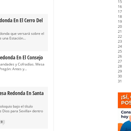
15
16
17
18
donda En El Cerro Del
19
20
21
edonda que versará sobre el
22
una Estación...
23
24
25
edonda En El Consejo
26
27
andades y Cofradías. Mesa
28
Pregón: Antes y...
29
30
31
esa Redonda En Santa
loquio bajo el título
 Dios para Sevilla» dentro
0