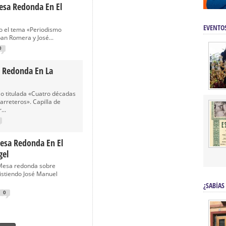
esa Redonda En El
EVENTO
jo el tema «Periodismo
an Romera y José...
0
 Redonda En La
io titulada «Cuatro décadas
rreteros». Capilla de
...
esa Redonda En El
gel
Mesa redonda sobre
istiendo José Manuel
¿SABÍAS
0