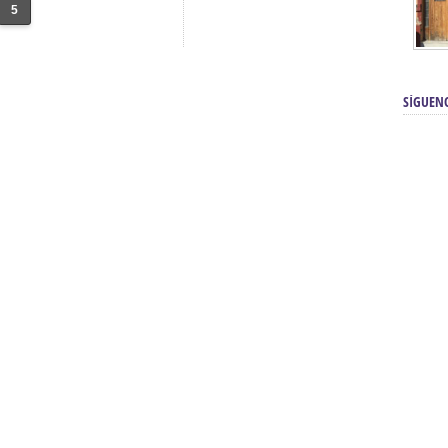
5
SÍGUEN
renos | Tienda Cofrade | Semana
Averías eléctricas Sevilla | Electricista 
Electricista urgente en Sevilla | Protección c
iendas Online | Posicionamiento:
Chimeneas En Sevilla | Estufas En Sevill
Comprar Neumáticos Baratos Usados, 
flexología Podal Sevilla | Curso de
En Sevilla:
Hipergoma
meopatía:
Hufeland
Tienda de muebles de cocina en el Aljar
 de Acupuntura Sevilla:
Hufeland,
Sevilla | Venta de cocinas en Sanlúcar la Ma
Posicionamiento En Buscadores Sevill
scuela de Naturopatía – Cursos
Posicionamiento Web Sevilla:
Posicionami
uropatía en Sevilla:
Hufeland.
Google.
ursos De Formación En Flores De
Agencia De Diseño De Páginas Web En S