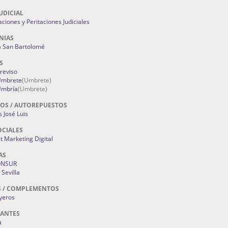
UDICIAL
aciones y Peritaciones Judiciales
NIAS
a San Bartolomé
S
Treviso
 Umbrete
(Umbrete)
Umbría
(Umbrete)
OS / AUTOREPUESTOS
 José Luis
OCIALES
 Marketing Digital
AS
ONSUR
Sevilla
S / COMPLEMENTOS
oyeros
RANTES
a