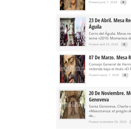
Posted junio 7, 2016
0
23 De Abril. Mesa Re
Águila
Cerro del Águila. Mesa r
tema «2016: Momentos de 
Posted abril 23, 2016
0
07 De Marzo. Mesa R
Consejo General de Herm
redonda bajo el título «El 
Posted marzo 7, 2016
0
20 De Noviembre. M
Genoveva
Santa Genoveva. Charla-co
«Maestranza: el pregón de
de...
Posted noviembre 20, 2015