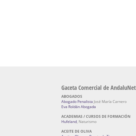
Escuela Naturismo Sevilla | Medicina Natu
Sevilla
: Hufeland, escuela de naturismo.
Fabricación de Alta Joyería en Sevilla | Talle
reparación de joyas Sevilla:
Jocafra Joyeros.
Fabricante máquinas de lavado de coches 
coches | Instaladores boxes de lavado de co
IBERBOX 3000.
Chatarrerías | Chatarras, Metales, Residuos
El Pino
Gaceta Comercial de AndaluNet
ABOGADOS
Abogado Penalista
José María Carnero
Eva Roldán Abogada
ACADEMIAS / CURSOS DE FORMACIÓN
Hufeland
, Naturismo
ACEITE DE OLIVA