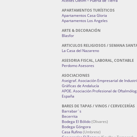
Aceites Olevm – Puerta de Tierra
APARTAMENTOS TURÍSTICOS
Apartamentos Casa Gloria
Apartamentos Los Angeles
ARTE & DECORACIÓN
Blasfor
ARTICULOS RELIGIOSOS / SEMANA SANT
La Casa del Nazareno
ASESORIA FISCAL, LABORAL, CONTABLE
Perdomo Asesores
ASOCIACIONES
Aseigraf. Asociación Empresarial de Industr
Gráficas de Andalucía
APOE. Asociación Profesional de Oftalmólog
España
BARES DE TAPAS / VINOS / CERVECERÍAS
Barrabar´s
Becerrita
Bodega El Bólido
(Olivares)
Bodega Góngora
Casa Rufino
(Umbrete)