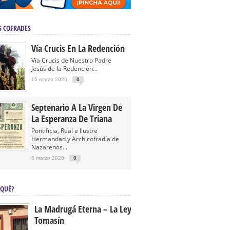
S COFRADES
Vía Crucis En La Redención
Vía Crucis de Nuestro Padre
Jesús de la Redención...
15 marzo 2026
0
Septenario A La Virgen De
La Esperanza De Triana
Pontificia, Real e Ilustre
Hermandad y Archicofradía de
Nazarenos...
8 marzo 2026
0
 QUÉ?
La Madrugá Eterna – La Leyenda De
Tomasín