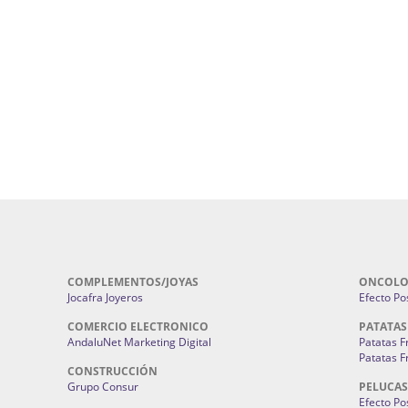
Cohetes En Sevilla | Pirotecnia Sevilla | F
ral Sevilla | Terapias Alternativas
Pirotecnia San Bartolomé.
Cerramientos En Sevilla | Cercados Met
r alta joyería Sevilla | Fabricación y
Sevilla:
Cerramientos Gordo.
Pirotecnias En Sevilla | Pirotecnia Sevi
| Fabricación centros de lavado de
Sevilla:
Pirotecnia San Bartolomé.
ches | Autolavados | Lavamascotas:
Complementos De Novia Sevilla | Ma
Complementos De Novia En Sevilla:
Bordado
 | Chatarrerías Sevilla:
Chatarreria
Instalaciones Eléctricas Sevilla | 
Instalaciones.
COMPLEMENTOS/JOYAS
ONCOLO
Jocafra Joyeros
Efecto Pos
COMERCIO ELECTRONICO
PATATAS
AndaluNet Marketing Digital
Patatas F
Patatas F
CONSTRUCCIÓN
Grupo Consur
PELUCAS
Efecto Pos