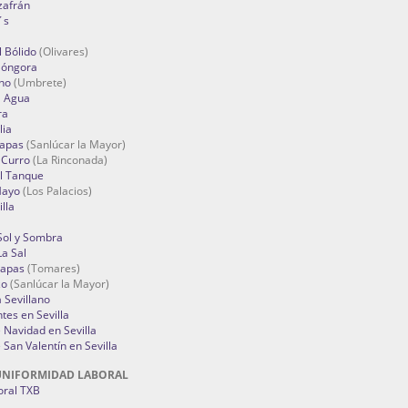
zafrán
´s
 Bólido
(Olivares)
Góngora
no
(Umbrete)
l Agua
ra
lia
Tapas
(Sanlúcar la Mayor)
 Curro
(La Rinconada)
el Tanque
Mayo
(Los Palacios)
lla
Sol y Sombra
a Sal
apas
(Tomares)
zo
(Sanlúcar la Mayor)
a Sevillano
tes en Sevilla
Navidad en Sevilla
San Valentín en Sevilla
UNIFORMIDAD LABORAL
oral TXB