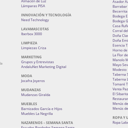
Almacén de Luz
Asador A
Lámparas PISA
Barrabar
Becerrita
INNOVACIÓN Y TECNOLOGÍA
Bodega El
Need Technology
Bodega 
Casa Rufi
LAVAMASCOTAS
Corral de
Iberbox 3000
Doña Cla
Doña Emi
LIMPIEZA
Esencia 
Limpiezas Criza
Horno de
La Flor d
MARKETING
Manolo 
Grupos y Entrevistas
la
Mayo Sevi
AndaluNet Marketing Digital
Modesto
Taberna 
MODA
Taberna L
Jocafra Joyeros
Tomaré T
Venta Pa
MUDANZAS
El Sibarit
Mudanzas Giralda
Restauran
Menús de 
MUEBLES
Menús de 
Barnizados García e Hijos
Muebles La Negrilla
ROPA Y 
Ropa Lab
NAZARENOS – SEMANA SANTA
Escudos Bordados Semana Santa