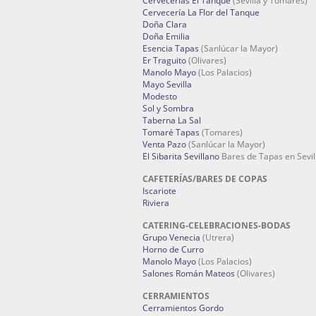
Cervecerías El Tanque
(Sevilla y Tomares)
Cervecería La Flor del Tanque
Doña Clara
Doña Emilia
Esencia Tapas
(Sanlúcar la Mayor)
Er Traguito
(Olivares)
Manolo Mayo
(Los Palacios)
Mayo Sevilla
Modesto
Sol y Sombra
Taberna La Sal
Tomaré Tapas
(Tomares)
Venta Pazo
(Sanlúcar la Mayor)
El Sibarita Sevillano
Bares de Tapas en Sevil
CAFETERÍAS/BARES DE COPAS
Iscariote
Riviera
CATERING-CELEBRACIONES-BODAS
Grupo Venecia
(Utrera)
Horno de Curro
Manolo Mayo
(Los Palacios)
Salones Román Mateos
(Olivares)
CERRAMIENTOS
Cerramientos Gordo