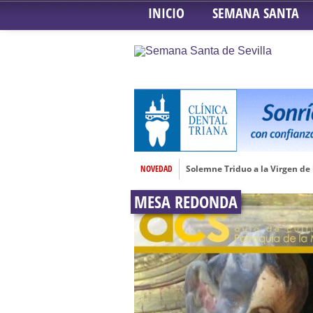
INICIO
SEMANA SANTA
NOVEDAD
Solemne Triduo a la Virgen de
Función de la Anunciación del
MESA REDONDA
Besamanos al Señor del Gran P
Solemne y devoto Besamanos e
Función Principal de Instituto 
Besapié y Besamano en la Qui
Gitanos: Besamanos del Señor 