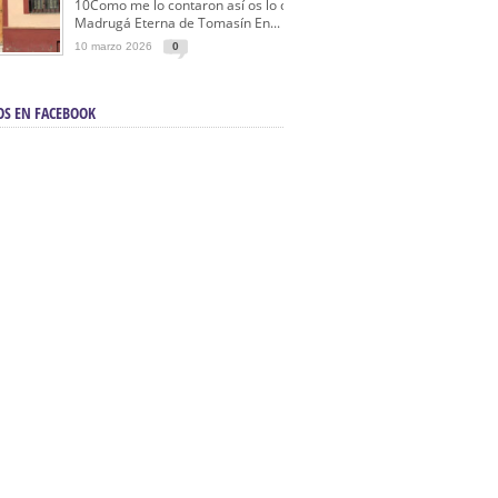
10Como me lo contaron así os lo cuento… La
Madrugá Eterna de Tomasín En...
10 marzo 2026
0
OS EN FACEBOOK
en Sevilla | Electricista autorizado en Sevilla |
ontra incendios en Sevilla:
3M Instalaciones.
a | Barbacoas En Sevilla:
D&C Chimeneas.
De Segunda Mano, De Ocasión Y Seminuevos
afe | La mejor tienda para comprar cocinas en
yor:
Azul Cocinas.
a. Posiciona Tu Empresa En Primera Página.
ento en buscadores en primera página de
evilla:
Diseño Web EN Sevilla.