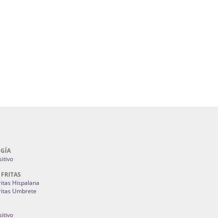
uegos Artificiales En Sevilla | Petardos Sevilla:
álicos En Sevilla | Cerramientos Especiales
lla | Fuegos Artificiales En Sevilla | Petardos
ntones Y Mantillas Sevilla | Tiendas De
s Juan Foronda.
Como Ahorrar En Mi Factura De La Luz:
3M
GÍA
itivo
 FRITAS
ritas Hispalana
ritas Umbrete
itivo