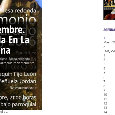
na Misericordia, Vía Crucis y Traslado – Siete Palabras
honor de Nuestro Padre Jesús de la Pasión
tra Señora de Gracia y Esperanza – San Roque
embre.
AGENDA
a En La
<
Mayo 2
ena
>
L
M
X
J
V
S
1
alena. Mesa redonda
2
 parroquia recientemente
3
4
5
6
7
8
9
10
11
donda En La Estrella
12
jo el título «Pepe Garduño:
13
lla...
14