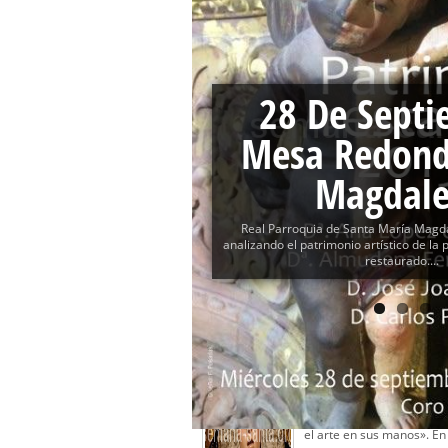
Besamanos del Señor de la Divi
Solemne y devoto Besapiés en 
Misa Solemne en honor a Nues
28 De Septi
Mesa Redond
Magdal
Real Parroquia de Santa María Magd
analizando el patrimonio artístico de la
restaurado....
MORE MESA REDONDA NEWS
07 De Junio. Mesa Re
Estrella. Mesa Redonda ba
el arte en sus manos». En e