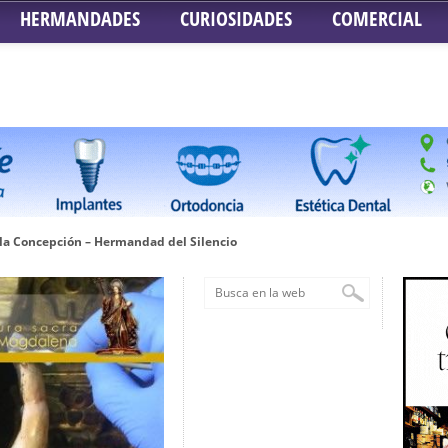
HERMANDADES
CURIOSIDADES
COMERCIAL
 la Concepción – Hermandad del Silencio
 Señor ante el paso de Nuestra Señora de la Encarnación Coronada – Herma
oder de Sevilla
n honor de María Santísima en su Soledad – San Lorenzo
a la Virgen del Valle
nta Angustia
de la Salud