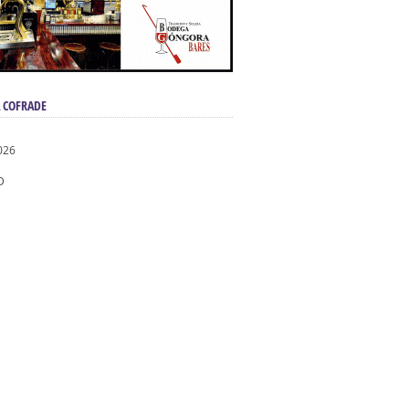
 COFRADE
026
D