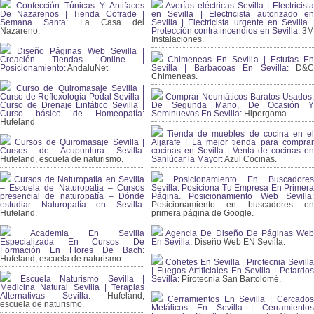
Confección Túnicas Y Antifaces
Averías eléctricas Sevilla | Electricista
De Nazarenos | Tienda Cofrade |
en Sevilla | Electricista autorizado en
Semana Santa:
La Casa del
Sevilla | Electricista urgente en Sevilla |
Nazareno.
Protección contra incendios en Sevilla:
3
Instalaciones.
Diseño Páginas Web Sevilla |
Creación Tiendas Online |
Chimeneas En Sevilla | Estufas En
Posicionamiento:
AndaluNet
Sevilla | Barbacoas En Sevilla:
D&
Chimeneas.
Curso de Quiromasaje Sevilla |
Curso de Reflexología Podal Sevilla |
Comprar Neumáticos Baratos Usados,
Curso de Drenaje Linfático Sevilla |
De Segunda Mano, De Ocasión Y
Curso básico de Homeopatía:
Seminuevos En Sevilla:
Hipergoma
Hufeland
Tienda de muebles de cocina en el
Cursos de Quiromasaje Sevilla |
Aljarafe | La mejor tienda para comprar
Cursos de Acupuntura Sevilla:
cocinas en Sevilla | Venta de cocinas en
Hufeland, escuela de naturismo.
Sanlúcar la Mayor:
Azul Cocinas.
Cursos de Naturopatia en Sevilla
Posicionamiento En Buscadores
– Escuela de Naturopatía – Cursos
Sevilla. Posiciona Tu Empresa En Primera
presencial de naturopatía – Dónde
Página. Posicionamiento Web Sevilla:
estudiar Naturopatía en Sevilla:
Posicionamiento en buscadores en
Hufeland.
primera página de Google.
Academia En Sevilla
Agencia De Diseño De Páginas Web
Especializada En Cursos De
En Sevilla:
Diseño Web EN Sevilla.
Formación En Flores De Bach
:
Hufeland, escuela de naturismo.
Cohetes En Sevilla | Pirotecnia Sevilla
| Fuegos Artificiales En Sevilla | Petardos
Escuela Naturismo Sevilla |
Sevilla:
Pirotecnia San Bartolomé.
Medicina Natural Sevilla | Terapias
Alternativas Sevilla
: Hufeland,
Cerramientos En Sevilla | Cercados
escuela de naturismo.
Metálicos En Sevilla | Cerramientos