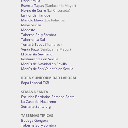
Doña Emilia
Esencia Tapas
(Sanlúcar la Mayor)
Horno de Curro
(La Rinconada)
La Flor del Tanque
Manolo Mayo
(Los Palacios)
Mayo Sevilla
Modesto
Taberna Sol y Sombra
Taberna La Sal
Tomaré Tapas
(Tomares)
Venta Pazo
(Sanlúcar la Mayor)
El Sibarita Sevillano
Restaurantes en Sevilla
Menús de Navidad en Sevilla
Menús de San Valentín en Sevilla
ROPA Y UNIFORMIDAD LABORAL
Ropa Laboral TXB
SEMANA SANTA
Escudos Bordados Semana Santa
La Casa del Nazareno
Semana-Santa.org
TABERNAS TIPICAS
Bodega Góngora
Taberna Sol y Sombra