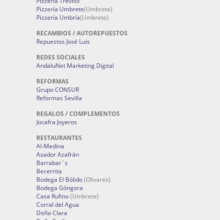
Pizzería Treviso
Pizzería Umbrete
(Umbrete)
Pizzería Umbría
(Umbrete)
RECAMBIOS / AUTOREPUESTOS
Repuestos José Luis
REDES SOCIALES
AndaluNet Marketing Digital
REFORMAS
Grupo CONSUR
Reformas Sevilla
REGALOS / COMPLEMENTOS
Jocafra Joyeros
RESTAURANTES
Al-Medina
Asador Azafrán
Barrabar´s
Becerrita
Bodega El Bólido
(Olivares)
Bodega Góngora
Casa Rufino
(Umbrete)
Corral del Agua
Doña Clara