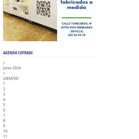
AGENDA COFRADE
<
Junio 2026
>
L
M
X
J
V
S
D
1
2
3
4
5
6
7
8
9
10
11