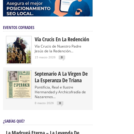
EVENTOS COFRADES
Vía Crucis En La Redención
Vía Crucis de Nuestro Padre
Jesús de la Redención...
15 marzo 2026
0
Septenario A La Virgen De
La Esperanza De Triana
Pontificia, Real e Ilustre
Hermandad y Archicofradía de
Nazarenos...
8 marzo 2026
0
¿SABÍAS QUÉ?
La Madrugá Eterna – La Leyenda De