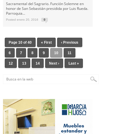
Sacramental del Sagrario. Función Solemne en
honor de San Sebastián presidida por Luis Rueda.
Parroquia...
Posted enero 20, 2016
0
Page 10 of 40
« First
‹ Previous
6
7
8
9
10
11
12
13
14
Next ›
Last »