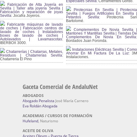
Especiales Sevilla:
Cerramientos Gordo.
Fabricación de Alta Joyería en
Sevilla | Taller alta joyería Sevilla |
Pirotecnias En Sevilla | Pirotecnia
Fabricación y reparación de joyas
Sevilla | Fuegos Artificiales En Sevilla |
Sevilla:
Jocafra Joyeros.
Petardos Sevilla:
Pirotecnia San
Bartolomé.
Fabricante máquinas de lavado
de coches | Fabricación centros de
Complementos De Novia Sevilla |
lavado de coches | Instaladores
Mantones Y Mantillas Sevilla | Tiendas De
boxes de lavado de coches |
Complementos De Novia En Sevilla:
Autolavados | Lavamascotas:
Bordados Juan Foronda.
IBERBOX 3000.
Instalaciones Eléctricas Sevilla | Como
Chatarrerías | Chatarras, Metales,
Ahorrar En Mi Factura De La Luz:
3
Residuos | Chatarrerías Sevilla:
Instalaciones.
Chatarreria El Pino
Gaceta Comercial de AndaluNet
ABOGADOS
Abogado Penalista
José María Carnero
Eva Roldán Abogada
ACADEMIAS / CURSOS DE FORMACIÓN
Hufeland
, Naturismo
ACEITE DE OLIVA
Aceites Olevm – Puerta de Tierra