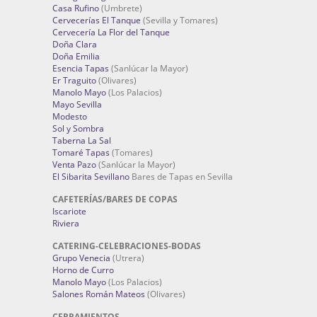
Casa Rufino
(Umbrete)
Cervecerías El Tanque
(Sevilla y Tomares)
Cervecería La Flor del Tanque
Doña Clara
Doña Emilia
Esencia Tapas
(Sanlúcar la Mayor)
Er Traguito
(Olivares)
Manolo Mayo
(Los Palacios)
Mayo Sevilla
Modesto
Sol y Sombra
Taberna La Sal
Tomaré Tapas
(Tomares)
Venta Pazo
(Sanlúcar la Mayor)
El Sibarita Sevillano
Bares de Tapas en Sevilla
CAFETERÍAS/BARES DE COPAS
Iscariote
Riviera
CATERING-CELEBRACIONES-BODAS
Grupo Venecia
(Utrera)
Horno de Curro
Manolo Mayo
(Los Palacios)
Salones Román Mateos
(Olivares)
CERRAMIENTOS