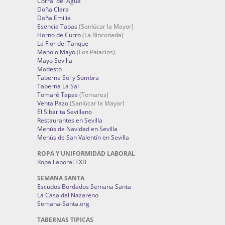
Corral del Agua
Doña Clara
Doña Emilia
Esencia Tapas
(Sanlúcar la Mayor)
Horno de Curro
(La Rinconada)
La Flor del Tanque
Manolo Mayo
(Los Palacios)
Mayo Sevilla
Modesto
Taberna Sol y Sombra
Taberna La Sal
Tomaré Tapas
(Tomares)
Venta Pazo
(Sanlúcar la Mayor)
El Sibarita Sevillano
Restaurantes en Sevilla
Menús de Navidad en Sevilla
Menús de San Valentín en Sevilla
ROPA Y UNIFORMIDAD LABORAL
Ropa Laboral TXB
SEMANA SANTA
Escudos Bordados Semana Santa
La Casa del Nazareno
Semana-Santa.org
TABERNAS TIPICAS