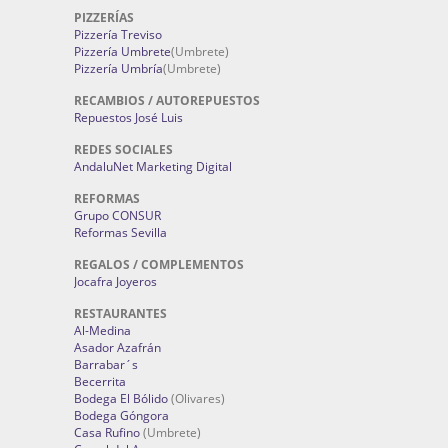
PIZZERÍAS
Pizzería Treviso
Pizzería Umbrete
(Umbrete)
Pizzería Umbría
(Umbrete)
RECAMBIOS / AUTOREPUESTOS
Repuestos José Luis
REDES SOCIALES
AndaluNet Marketing Digital
REFORMAS
Grupo CONSUR
Reformas Sevilla
REGALOS / COMPLEMENTOS
Jocafra Joyeros
RESTAURANTES
Al-Medina
Asador Azafrán
Barrabar´s
Becerrita
Bodega El Bólido
(Olivares)
Bodega Góngora
Casa Rufino
(Umbrete)