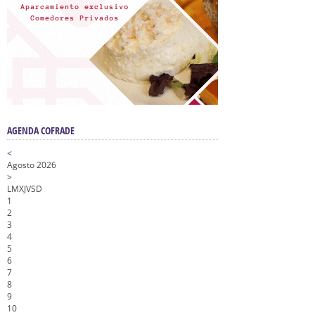
AGENDA COFRADE
<
Agosto 2026
>
L
M
X
J
V
S
D
1
2
3
4
5
6
7
8
9
10