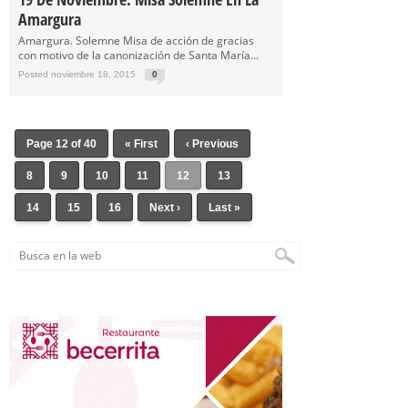
Amargura
Amargura. Solemne Misa de acción de gracias
con motivo de la canonización de Santa María...
Posted noviembre 18, 2015
0
Page 12 of 40
« First
‹ Previous
8
9
10
11
12
13
14
15
16
Next ›
Last »