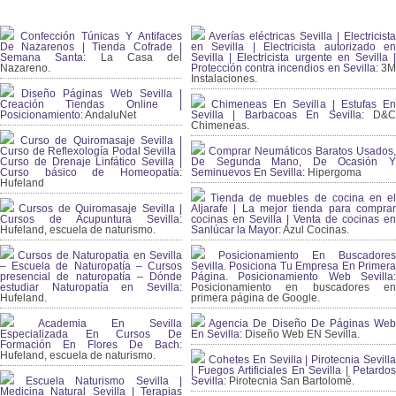
Confección Túnicas Y Antifaces
Averías eléctricas Sevilla | Electricista
De Nazarenos | Tienda Cofrade |
en Sevilla | Electricista autorizado en
Semana Santa:
La Casa del
Sevilla | Electricista urgente en Sevilla |
Nazareno.
Protección contra incendios en Sevilla:
3
Instalaciones.
Diseño Páginas Web Sevilla |
Creación Tiendas Online |
Chimeneas En Sevilla | Estufas En
Posicionamiento:
AndaluNet
Sevilla | Barbacoas En Sevilla:
D&
Chimeneas.
Curso de Quiromasaje Sevilla |
Curso de Reflexología Podal Sevilla |
Comprar Neumáticos Baratos Usados,
Curso de Drenaje Linfático Sevilla |
De Segunda Mano, De Ocasión Y
Curso básico de Homeopatía:
Seminuevos En Sevilla:
Hipergoma
Hufeland
Tienda de muebles de cocina en el
Cursos de Quiromasaje Sevilla |
Aljarafe | La mejor tienda para comprar
Cursos de Acupuntura Sevilla:
cocinas en Sevilla | Venta de cocinas en
Hufeland, escuela de naturismo.
Sanlúcar la Mayor:
Azul Cocinas.
Cursos de Naturopatia en Sevilla
Posicionamiento En Buscadores
– Escuela de Naturopatía – Cursos
Sevilla. Posiciona Tu Empresa En Primera
presencial de naturopatía – Dónde
Página. Posicionamiento Web Sevilla:
estudiar Naturopatía en Sevilla:
Posicionamiento en buscadores en
Hufeland.
primera página de Google.
Academia En Sevilla
Agencia De Diseño De Páginas Web
Especializada En Cursos De
En Sevilla:
Diseño Web EN Sevilla.
Formación En Flores De Bach
:
Hufeland, escuela de naturismo.
Cohetes En Sevilla | Pirotecnia Sevilla
| Fuegos Artificiales En Sevilla | Petardos
Escuela Naturismo Sevilla |
Sevilla:
Pirotecnia San Bartolomé.
Medicina Natural Sevilla | Terapias