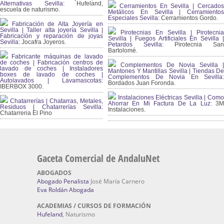
Alternativas Sevilla
: Hufeland,
Cerramientos En Sevilla | Cercados
escuela de naturismo.
Metálicos En Sevilla | Cerramientos
Especiales Sevilla:
Cerramientos Gordo.
Fabricación de Alta Joyería en
Sevilla | Taller alta joyería Sevilla |
Pirotecnias En Sevilla | Pirotecnia
Fabricación y reparación de joyas
Sevilla | Fuegos Artificiales En Sevilla |
Sevilla:
Jocafra Joyeros.
Petardos Sevilla:
Pirotecnia San
Bartolomé.
Fabricante máquinas de lavado
de coches | Fabricación centros de
Complementos De Novia Sevilla |
lavado de coches | Instaladores
Mantones Y Mantillas Sevilla | Tiendas De
boxes de lavado de coches |
Complementos De Novia En Sevilla:
Autolavados | Lavamascotas:
Bordados Juan Foronda.
IBERBOX 3000.
Instalaciones Eléctricas Sevilla | Como
Chatarrerías | Chatarras, Metales,
Ahorrar En Mi Factura De La Luz:
3
Residuos | Chatarrerías Sevilla:
Instalaciones.
Chatarreria El Pino
Gaceta Comercial de AndaluNet
ABOGADOS
Abogado Penalista
José María Carnero
Eva Roldán Abogada
ACADEMIAS / CURSOS DE FORMACIÓN
Hufeland
, Naturismo