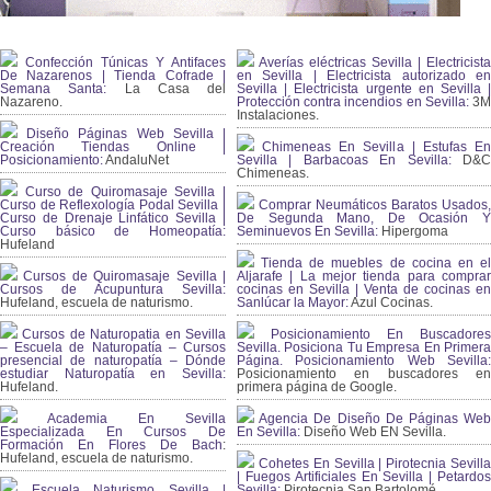
Confección Túnicas Y Antifaces
Averías eléctricas Sevilla | Electricista
De Nazarenos | Tienda Cofrade |
en Sevilla | Electricista autorizado en
Semana Santa:
La Casa del
Sevilla | Electricista urgente en Sevilla |
Nazareno.
Protección contra incendios en Sevilla:
3
Instalaciones.
Diseño Páginas Web Sevilla |
Creación Tiendas Online |
Chimeneas En Sevilla | Estufas En
Posicionamiento:
AndaluNet
Sevilla | Barbacoas En Sevilla:
D&
Chimeneas.
Curso de Quiromasaje Sevilla |
Curso de Reflexología Podal Sevilla |
Comprar Neumáticos Baratos Usados,
Curso de Drenaje Linfático Sevilla |
De Segunda Mano, De Ocasión Y
Curso básico de Homeopatía:
Seminuevos En Sevilla:
Hipergoma
Hufeland
Tienda de muebles de cocina en el
Cursos de Quiromasaje Sevilla |
Aljarafe | La mejor tienda para comprar
Cursos de Acupuntura Sevilla:
cocinas en Sevilla | Venta de cocinas en
Hufeland, escuela de naturismo.
Sanlúcar la Mayor:
Azul Cocinas.
Cursos de Naturopatia en Sevilla
Posicionamiento En Buscadores
– Escuela de Naturopatía – Cursos
Sevilla. Posiciona Tu Empresa En Primera
presencial de naturopatía – Dónde
Página. Posicionamiento Web Sevilla:
estudiar Naturopatía en Sevilla:
Posicionamiento en buscadores en
Hufeland.
primera página de Google.
Academia En Sevilla
Agencia De Diseño De Páginas Web
Especializada En Cursos De
En Sevilla:
Diseño Web EN Sevilla.
Formación En Flores De Bach
:
Hufeland, escuela de naturismo.
Cohetes En Sevilla | Pirotecnia Sevilla
| Fuegos Artificiales En Sevilla | Petardos
Escuela Naturismo Sevilla |
Sevilla:
Pirotecnia San Bartolomé.