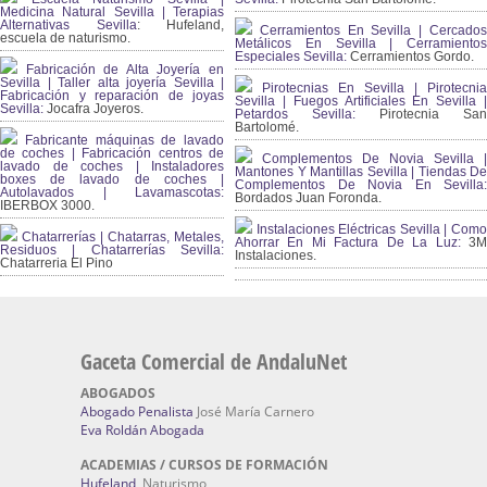
Medicina Natural Sevilla | Terapias
Alternativas Sevilla
: Hufeland,
Cerramientos En Sevilla | Cercados
escuela de naturismo.
Metálicos En Sevilla | Cerramientos
Especiales Sevilla:
Cerramientos Gordo.
Fabricación de Alta Joyería en
Sevilla | Taller alta joyería Sevilla |
Pirotecnias En Sevilla | Pirotecnia
Fabricación y reparación de joyas
Sevilla | Fuegos Artificiales En Sevilla |
Sevilla:
Jocafra Joyeros.
Petardos Sevilla:
Pirotecnia San
Bartolomé.
Fabricante máquinas de lavado
de coches | Fabricación centros de
Complementos De Novia Sevilla |
lavado de coches | Instaladores
Mantones Y Mantillas Sevilla | Tiendas De
boxes de lavado de coches |
Complementos De Novia En Sevilla:
Autolavados | Lavamascotas:
Bordados Juan Foronda.
IBERBOX 3000.
Instalaciones Eléctricas Sevilla | Como
Chatarrerías | Chatarras, Metales,
Ahorrar En Mi Factura De La Luz:
3
Residuos | Chatarrerías Sevilla:
Instalaciones.
Chatarreria El Pino
Gaceta Comercial de AndaluNet
ABOGADOS
Abogado Penalista
José María Carnero
Eva Roldán Abogada
ACADEMIAS / CURSOS DE FORMACIÓN
Hufeland
, Naturismo