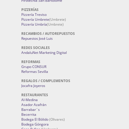
Pirotecnia San Bartolomé
PIZZERÍAS
Pizzería Treviso
Pizzería Umbrete
(Umbrete)
Pizzería Umbría
(Umbrete)
RECAMBIOS / AUTOREPUESTOS
Repuestos José Luis
REDES SOCIALES
AndaluNet Marketing Digital
REFORMAS
Grupo CONSUR
Reformas Sevilla
REGALOS / COMPLEMENTOS
Jocafra Joyeros
RESTAURANTES
Al-Medina
Asador Azafrán
Barrabar´s
Becerrita
Bodega El Bólido
(Olivares)
Bodega Góngora