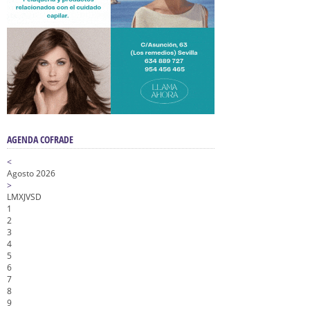
AGENDA COFRADE
<
Agosto 2026
>
L
M
X
J
V
S
D
1
2
3
4
5
6
7
8
9