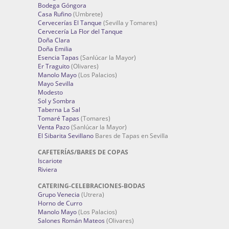
Bodega Góngora
Casa Rufino
(Umbrete)
Cervecerías El Tanque
(Sevilla y Tomares)
Cervecería La Flor del Tanque
Doña Clara
Doña Emilia
Esencia Tapas
(Sanlúcar la Mayor)
Er Traguito
(Olivares)
Manolo Mayo
(Los Palacios)
Mayo Sevilla
Modesto
Sol y Sombra
Taberna La Sal
Tomaré Tapas
(Tomares)
Venta Pazo
(Sanlúcar la Mayor)
El Sibarita Sevillano
Bares de Tapas en Sevilla
CAFETERÍAS/BARES DE COPAS
Iscariote
Riviera
CATERING-CELEBRACIONES-BODAS
Grupo Venecia
(Utrera)
Horno de Curro
Manolo Mayo
(Los Palacios)
Salones Román Mateos
(Olivares)