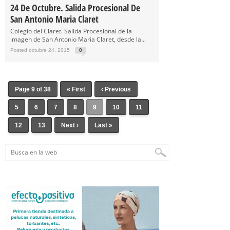
24 De Octubre. Salida Procesional De
San Antonio Maria Claret
Colegio del Claret. Salida Procesional de la
imagen de San Antonio Maria Claret, desde la...
Posted octubre 24, 2015
0
Page 9 of 38
« First
‹ Previous
5
6
7
8
9
10
11
12
13
Next ›
Last »