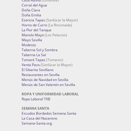
Casa Rufino
(Umbrete)
Corral del Agua
Doña Clara
Doña Emilia
Esencia Tapas
(Sanlúcar la Mayor)
Horno de Curro
(La Rinconada)
La Flor del Tanque
Manolo Mayo
(Los Palacios)
Mayo Sevilla
Modesto
Taberna Sol y Sombra
Taberna La Sal
Tomaré Tapas
(Tomares)
Venta Pazo
(Sanlúcar la Mayor)
El Sibarita Sevillano
Restaurantes en Sevilla
Menús de Navidad en Sevilla
Menús de San Valentín en Sevilla
ROPA Y UNIFORMIDAD LABORAL
Ropa Laboral TXB
SEMANA SANTA
Escudos Bordados Semana Santa
La Casa del Nazareno
Semana-Santa.org