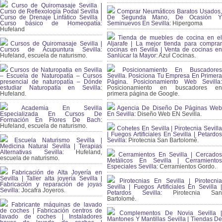
Curso de Quiromasaje Sevilla |
Curso de Reflexología Podal Sevilla |
Comprar Neumáticos Baratos Usados,
Curso de Drenaje Linfático Sevilla |
De Segunda Mano, De Ocasión Y
Curso básico de Homeopatía:
Seminuevos En Sevilla:
Hipergoma
Hufeland
Tienda de muebles de cocina en el
Cursos de Quiromasaje Sevilla |
Aljarafe | La mejor tienda para comprar
Cursos de Acupuntura Sevilla:
cocinas en Sevilla | Venta de cocinas en
Hufeland, escuela de naturismo.
Sanlúcar la Mayor:
Azul Cocinas.
Cursos de Naturopatia en Sevilla
Posicionamiento En Buscadores
– Escuela de Naturopatía – Cursos
Sevilla. Posiciona Tu Empresa En Primera
presencial de naturopatía – Dónde
Página. Posicionamiento Web Sevilla:
estudiar Naturopatía en Sevilla:
Posicionamiento en buscadores en
Hufeland.
primera página de Google.
Academia En Sevilla
Agencia De Diseño De Páginas Web
Especializada En Cursos De
En Sevilla:
Diseño Web EN Sevilla.
Formación En Flores De Bach
:
Hufeland, escuela de naturismo.
Cohetes En Sevilla | Pirotecnia Sevilla
| Fuegos Artificiales En Sevilla | Petardos
Escuela Naturismo Sevilla |
Sevilla:
Pirotecnia San Bartolomé.
Medicina Natural Sevilla | Terapias
Alternativas Sevilla
: Hufeland,
Cerramientos En Sevilla | Cercados
escuela de naturismo.
Metálicos En Sevilla | Cerramientos
Especiales Sevilla:
Cerramientos Gordo.
Fabricación de Alta Joyería en
Sevilla | Taller alta joyería Sevilla |
Pirotecnias En Sevilla | Pirotecnia
Fabricación y reparación de joyas
Sevilla | Fuegos Artificiales En Sevilla |
Sevilla:
Jocafra Joyeros.
Petardos Sevilla:
Pirotecnia San
Bartolomé.
Fabricante máquinas de lavado
de coches | Fabricación centros de
Complementos De Novia Sevilla |
lavado de coches | Instaladores
Mantones Y Mantillas Sevilla | Tiendas De