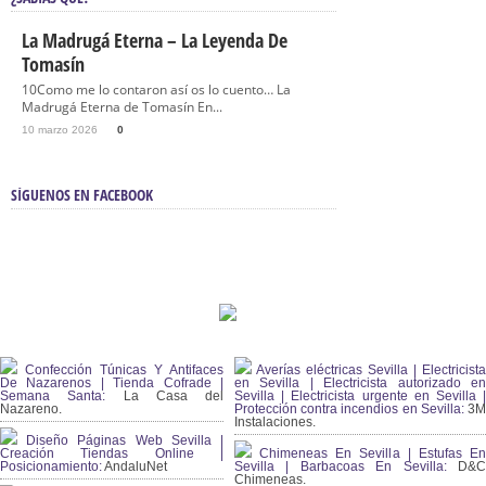
La Madrugá Eterna – La Leyenda De
Tomasín
10Como me lo contaron así os lo cuento… La
Madrugá Eterna de Tomasín En...
10 marzo 2026
0
SÍGUENOS EN FACEBOOK
Confección Túnicas Y Antifaces
Averías eléctricas Sevilla | Electricista
De Nazarenos | Tienda Cofrade |
en Sevilla | Electricista autorizado en
Semana Santa:
La Casa del
Sevilla | Electricista urgente en Sevilla |
Nazareno.
Protección contra incendios en Sevilla:
3
Instalaciones.
Diseño Páginas Web Sevilla |
Creación Tiendas Online |
Chimeneas En Sevilla | Estufas En
Posicionamiento:
AndaluNet
Sevilla | Barbacoas En Sevilla:
D&
Chimeneas.