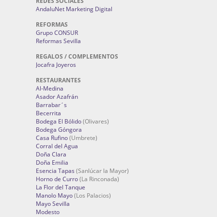
REDES SOCIALES
AndaluNet Marketing Digital
REFORMAS
Grupo CONSUR
Reformas Sevilla
REGALOS / COMPLEMENTOS
Jocafra Joyeros
RESTAURANTES
Al-Medina
Asador Azafrán
Barrabar´s
Becerrita
Bodega El Bólido
(Olivares)
Bodega Góngora
Casa Rufino
(Umbrete)
Corral del Agua
Doña Clara
Doña Emilia
Esencia Tapas
(Sanlúcar la Mayor)
Horno de Curro
(La Rinconada)
La Flor del Tanque
Manolo Mayo
(Los Palacios)
Mayo Sevilla
Modesto