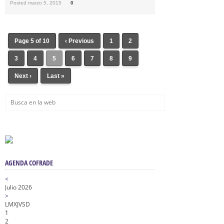
Posted marzo 5, 2015
0
Page 5 of 10
‹ Previous
1
2
3
4
5
6
7
8
9
Next ›
Last »
AGENDA COFRADE
<
Julio 2026
>
L
M
X
J
V
S
D
1
2