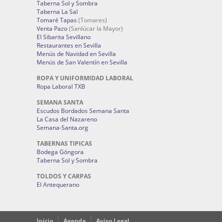
Taberna Sol y Sombra
Taberna La Sal
Tomaré Tapas
(Tomares)
Venta Pazo
(Sanlúcar la Mayor)
El Sibarita Sevillano
Restaurantes en Sevilla
Menús de Navidad en Sevilla
Menús de San Valentín en Sevilla
ROPA Y UNIFORMIDAD LABORAL
Ropa Laboral TXB
SEMANA SANTA
Escudos Bordados Semana Santa
La Casa del Nazareno
Semana-Santa.org
TABERNAS TIPICAS
Bodega Góngora
Taberna Sol y Sombra
TOLDOS Y CARPAS
El Antequerano
Inicio
Agenda
Aviso Legal