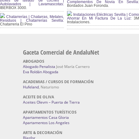
boxes de lavado de coches |
Complementos De Novia En Sevilla:
Autolavados | Lavamascotas:
Bordados Juan Foronda.
IBERBOX 3000.
Instalaciones Eléctricas Sevilla | Como
Chatarrerías | Chatarras, Metales,
Ahorrar En Mi Factura De La Luz:
3
Residuos | Chatarrerías Sevilla:
Instalaciones.
Chatarreria El Pino
Gaceta Comercial de AndaluNet
ABOGADOS
Abogado Penalista
José María Carnero
Eva Roldán Abogada
ACADEMIAS / CURSOS DE FORMACIÓN
Hufeland
, Naturismo
ACEITE DE OLIVA
Aceites Olevm – Puerta de Tierra
APARTAMENTOS TURÍSTICOS
Apartamentos Casa Gloria
Apartamentos Los Angeles
ARTE & DECORACIÓN
Blasfor