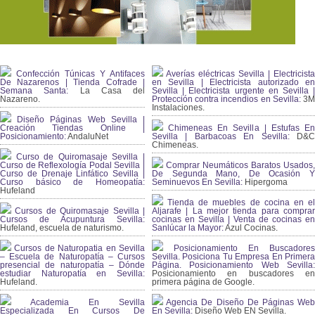
Confección Túnicas Y Antifaces
Averías eléctricas Sevilla | Electricista
De Nazarenos | Tienda Cofrade |
en Sevilla | Electricista autorizado en
Semana Santa:
La Casa del
Sevilla | Electricista urgente en Sevilla |
Nazareno.
Protección contra incendios en Sevilla:
3
Instalaciones.
Diseño Páginas Web Sevilla |
Creación Tiendas Online |
Chimeneas En Sevilla | Estufas En
Posicionamiento:
AndaluNet
Sevilla | Barbacoas En Sevilla:
D&
Chimeneas.
Curso de Quiromasaje Sevilla |
Curso de Reflexología Podal Sevilla |
Comprar Neumáticos Baratos Usados,
Curso de Drenaje Linfático Sevilla |
De Segunda Mano, De Ocasión Y
Curso básico de Homeopatía:
Seminuevos En Sevilla:
Hipergoma
Hufeland
Tienda de muebles de cocina en el
Cursos de Quiromasaje Sevilla |
Aljarafe | La mejor tienda para comprar
Cursos de Acupuntura Sevilla:
cocinas en Sevilla | Venta de cocinas en
Hufeland, escuela de naturismo.
Sanlúcar la Mayor:
Azul Cocinas.
Cursos de Naturopatia en Sevilla
Posicionamiento En Buscadores
– Escuela de Naturopatía – Cursos
Sevilla. Posiciona Tu Empresa En Primera
presencial de naturopatía – Dónde
Página. Posicionamiento Web Sevilla:
estudiar Naturopatía en Sevilla:
Posicionamiento en buscadores en
Hufeland.
primera página de Google.
Academia En Sevilla
Agencia De Diseño De Páginas Web
Especializada En Cursos De
En Sevilla:
Diseño Web EN Sevilla.