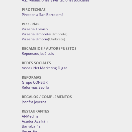
A.L. Mediaciones y Peritaciones Judiciales
PIROTECNIAS
Pirotecnia San Bartolomé
PIZZERÍAS
Pizzería Treviso
Pizzería Umbrete
(Umbrete)
Pizzería Umbría
(Umbrete)
RECAMBIOS / AUTOREPUESTOS
Repuestos José Luis
REDES SOCIALES
AndaluNet Marketing Digital
REFORMAS
Grupo CONSUR
Reformas Sevilla
REGALOS / COMPLEMENTOS
Jocafra Joyeros
RESTAURANTES
Al-Medina
Asador Azafrán
Barrabar´s
Becerrita