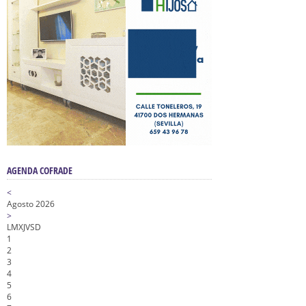
AGENDA COFRADE
<
Agosto 2026
>
L
M
X
J
V
S
D
1
2
3
4
5
6