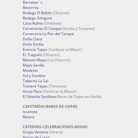
Barrabar´s
Becerrita
Bodega El Bólido
(Olivares)
Bodega Góngora
Casa Rufino
(Umbrete)
Cervecerías El Tanque
(Sevilla y Tomares)
Cervecería La Flor del Tanque
Doña Clara
Doña Emilia
Esencia Tapas
(Sanlúcar la Mayor)
Er Traguito
(Olivares)
Manolo Mayo
(Los Palacios)
Mayo Sevilla
Modesto
Sol y Sombra
Taberna La Sal
Tomaré Tapas
(Tomares)
Venta Pazo
(Sanlúcar la Mayor)
El Sibarita Sevillano
Bares de Tapas en Sevilla
CAFETERÍAS/BARES DE COPAS
Iscariote
Riviera
CATERING-CELEBRACIONES-BODAS
Grupo Venecia
(Utrera)
Horno de Curro