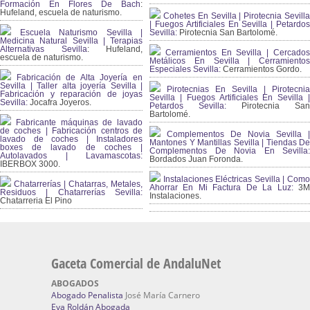
Formación En Flores De Bach
:
Hufeland, escuela de naturismo.
Cohetes En Sevilla | Pirotecnia Sevilla
| Fuegos Artificiales En Sevilla | Petardos
Escuela Naturismo Sevilla |
Sevilla:
Pirotecnia San Bartolomé.
Medicina Natural Sevilla | Terapias
Alternativas Sevilla
: Hufeland,
Cerramientos En Sevilla | Cercados
escuela de naturismo.
Metálicos En Sevilla | Cerramientos
Especiales Sevilla:
Cerramientos Gordo.
Fabricación de Alta Joyería en
Sevilla | Taller alta joyería Sevilla |
Pirotecnias En Sevilla | Pirotecnia
Fabricación y reparación de joyas
Sevilla | Fuegos Artificiales En Sevilla |
Sevilla:
Jocafra Joyeros.
Petardos Sevilla:
Pirotecnia San
Bartolomé.
Fabricante máquinas de lavado
de coches | Fabricación centros de
Complementos De Novia Sevilla |
lavado de coches | Instaladores
Mantones Y Mantillas Sevilla | Tiendas De
boxes de lavado de coches |
Complementos De Novia En Sevilla:
Autolavados | Lavamascotas:
Bordados Juan Foronda.
IBERBOX 3000.
Instalaciones Eléctricas Sevilla | Como
Chatarrerías | Chatarras, Metales,
Ahorrar En Mi Factura De La Luz:
3
Residuos | Chatarrerías Sevilla:
Instalaciones.
Chatarreria El Pino
Gaceta Comercial de AndaluNet
ABOGADOS
Abogado Penalista
José María Carnero
Eva Roldán Abogada