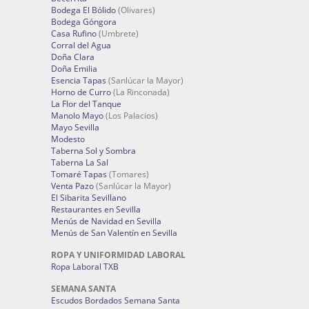
Bodega El Bólido
(Olivares)
Bodega Góngora
Casa Rufino
(Umbrete)
Corral del Agua
Doña Clara
Doña Emilia
Esencia Tapas
(Sanlúcar la Mayor)
Horno de Curro
(La Rinconada)
La Flor del Tanque
Manolo Mayo
(Los Palacios)
Mayo Sevilla
Modesto
Taberna Sol y Sombra
Taberna La Sal
Tomaré Tapas
(Tomares)
Venta Pazo
(Sanlúcar la Mayor)
El Sibarita Sevillano
Restaurantes en Sevilla
Menús de Navidad en Sevilla
Menús de San Valentín en Sevilla
ROPA Y UNIFORMIDAD LABORAL
Ropa Laboral TXB
SEMANA SANTA
Escudos Bordados Semana Santa