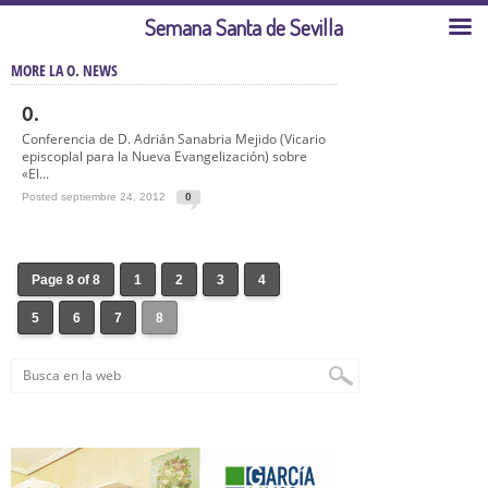
Semana Santa de Sevilla
MORE LA O. NEWS
O.
Conferencia de D. Adrián Sanabria Mejido (Vicario
episcoplal para la Nueva Evangelización) sobre
«El...
Posted septiembre 24, 2012
0
Page 8 of 8
1
2
3
4
5
6
7
8