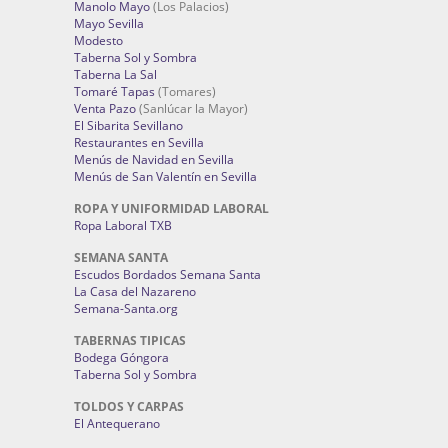
Manolo Mayo
(Los Palacios)
Mayo Sevilla
Modesto
Taberna Sol y Sombra
Taberna La Sal
Tomaré Tapas
(Tomares)
Venta Pazo
(Sanlúcar la Mayor)
El Sibarita Sevillano
Restaurantes en Sevilla
Menús de Navidad en Sevilla
Menús de San Valentín en Sevilla
ROPA Y UNIFORMIDAD LABORAL
Ropa Laboral TXB
SEMANA SANTA
Escudos Bordados Semana Santa
La Casa del Nazareno
Semana-Santa.org
TABERNAS TIPICAS
Bodega Góngora
Taberna Sol y Sombra
TOLDOS Y CARPAS
El Antequerano