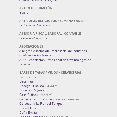
ARTE & DECORACIÓN
Blasfor
ARTICULOS RELIGIOSOS / SEMANA SANTA
La Casa del Nazareno
ASESORIA FISCAL, LABORAL, CONTABLE
Perdomo Asesores
ASOCIACIONES
Aseigraf. Asociación Empresarial de Industrias
Gráficas de Andalucía
APOE. Asociación Profesional de Oftalmólogos de
España
BARES DE TAPAS / VINOS / CERVECERÍAS
Barrabar´s
Becerrita
Bodega El Bólido
(Olivares)
Bodega Góngora
Casa Rufino
(Umbrete)
Cervecerías El Tanque
(Sevilla y Tomares)
Cervecería La Flor del Tanque
Doña Clara
Doña Emilia
Esencia Tapas
(Sanlúcar la Mayor)