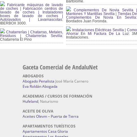
Bartolomé.
Fabricante máquinas de lavado
de coches | Fabricación centros de
Complementos De Novia Sevilla |
lavado de coches | Instaladores
Mantones Y Mantillas Sevilla | Tiendas De
boxes de lavado de coches |
Complementos De Novia En Sevilla:
Autolavados | Lavamascotas:
Bordados Juan Foronda.
IBERBOX 3000.
Instalaciones Eléctricas Sevilla | Como
Chatarrerías | Chatarras, Metales,
Ahorrar En Mi Factura De La Luz:
3
Residuos | Chatarrerías Sevilla:
Instalaciones.
Chatarreria El Pino
Gaceta Comercial de AndaluNet
ABOGADOS
Abogado Penalista
José María Carnero
Eva Roldán Abogada
ACADEMIAS / CURSOS DE FORMACIÓN
Hufeland
, Naturismo
ACEITE DE OLIVA
Aceites Olevm – Puerta de Tierra
APARTAMENTOS TURÍSTICOS
Apartamentos Casa Gloria
Apartamentos Los Angeles