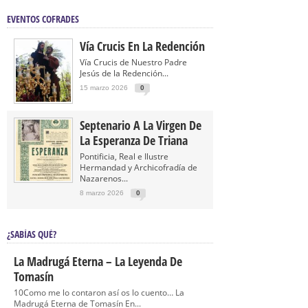
EVENTOS COFRADES
Vía Crucis En La Redención
Vía Crucis de Nuestro Padre
Jesús de la Redención...
15 marzo 2026
0
Septenario A La Virgen De
La Esperanza De Triana
Pontificia, Real e Ilustre
Hermandad y Archicofradía de
Nazarenos...
8 marzo 2026
0
¿SABÍAS QUÉ?
La Madrugá Eterna – La Leyenda De
Tomasín
10Como me lo contaron así os lo cuento… La
Madrugá Eterna de Tomasín En...