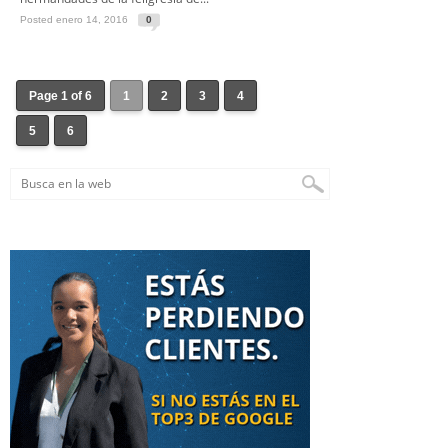
Posted enero 14, 2016
0
Page 1 of 6
1
2
3
4
5
6