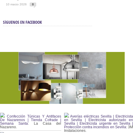
10 marzo 2026
0
SÍGUENOS EN FACEBOOK
Confección Túnicas Y Antifaces
Averías eléctricas Sevilla | Electricista
De Nazarenos | Tienda Cofrade |
en Sevilla | Electricista autorizado en
Semana Santa:
La Casa del
Sevilla | Electricista urgente en Sevilla |
Nazareno.
Protección contra incendios en Sevilla:
3
Instalaciones.