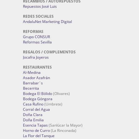
RECAMBIOS / AUTOREPUESTOS
Repuestos José Luis
REDES SOCIALES
AndaluNet Marketing Digital
REFORMAS
Grupo CONSUR
Reformas Sevilla
REGALOS / COMPLEMENTOS
Jocafra Joyeros
RESTAURANTES
Al-Medina
Asador Azafrán
Barrabar´s
Becerrita
Bodega El Bólido
(Olivares)
Bodega Góngora
Casa Rufino
(Umbrete)
Corral del Agua
Doña Clara
Doña Emilia
Esencia Tapas
(Sanlúcar la Mayor)
Horno de Curro
(La Rinconada)
La Flor del Tanque