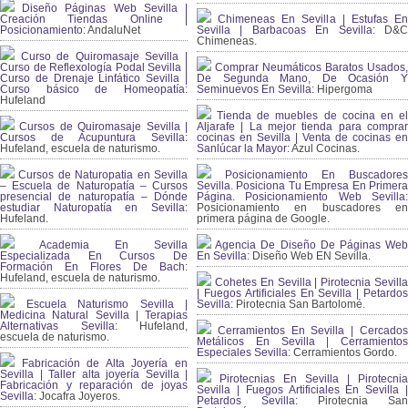
Diseño Páginas Web Sevilla |
Creación Tiendas Online |
Chimeneas En Sevilla | Estufas En
Posicionamiento:
AndaluNet
Sevilla | Barbacoas En Sevilla:
D&
Chimeneas.
Curso de Quiromasaje Sevilla |
Curso de Reflexología Podal Sevilla |
Comprar Neumáticos Baratos Usados,
Curso de Drenaje Linfático Sevilla |
De Segunda Mano, De Ocasión Y
Curso básico de Homeopatía:
Seminuevos En Sevilla:
Hipergoma
Hufeland
Tienda de muebles de cocina en el
Cursos de Quiromasaje Sevilla |
Aljarafe | La mejor tienda para comprar
Cursos de Acupuntura Sevilla:
cocinas en Sevilla | Venta de cocinas en
Hufeland, escuela de naturismo.
Sanlúcar la Mayor:
Azul Cocinas.
Cursos de Naturopatia en Sevilla
Posicionamiento En Buscadores
– Escuela de Naturopatía – Cursos
Sevilla. Posiciona Tu Empresa En Primera
presencial de naturopatía – Dónde
Página. Posicionamiento Web Sevilla:
estudiar Naturopatía en Sevilla:
Posicionamiento en buscadores en
Hufeland.
primera página de Google.
Academia En Sevilla
Agencia De Diseño De Páginas Web
Especializada En Cursos De
En Sevilla:
Diseño Web EN Sevilla.
Formación En Flores De Bach
:
Hufeland, escuela de naturismo.
Cohetes En Sevilla | Pirotecnia Sevilla
| Fuegos Artificiales En Sevilla | Petardos
Escuela Naturismo Sevilla |
Sevilla:
Pirotecnia San Bartolomé.
Medicina Natural Sevilla | Terapias
Alternativas Sevilla
: Hufeland,
Cerramientos En Sevilla | Cercados
escuela de naturismo.
Metálicos En Sevilla | Cerramientos
Especiales Sevilla:
Cerramientos Gordo.
Fabricación de Alta Joyería en
Sevilla | Taller alta joyería Sevilla |
Pirotecnias En Sevilla | Pirotecnia
Fabricación y reparación de joyas
Sevilla | Fuegos Artificiales En Sevilla |
Sevilla:
Jocafra Joyeros.
Petardos Sevilla:
Pirotecnia San