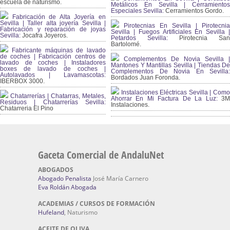
escuela de naturismo.
Metálicos En Sevilla | Cerramientos
Especiales Sevilla:
Cerramientos Gordo.
Fabricación de Alta Joyería en
Sevilla | Taller alta joyería Sevilla |
Pirotecnias En Sevilla | Pirotecnia
Fabricación y reparación de joyas
Sevilla | Fuegos Artificiales En Sevilla |
Sevilla:
Jocafra Joyeros.
Petardos Sevilla:
Pirotecnia San
Bartolomé.
Fabricante máquinas de lavado
de coches | Fabricación centros de
Complementos De Novia Sevilla |
lavado de coches | Instaladores
Mantones Y Mantillas Sevilla | Tiendas De
boxes de lavado de coches |
Complementos De Novia En Sevilla:
Autolavados | Lavamascotas:
Bordados Juan Foronda.
IBERBOX 3000.
Instalaciones Eléctricas Sevilla | Como
Chatarrerías | Chatarras, Metales,
Ahorrar En Mi Factura De La Luz:
3
Residuos | Chatarrerías Sevilla:
Instalaciones.
Chatarreria El Pino
Gaceta Comercial de AndaluNet
ABOGADOS
Abogado Penalista
José María Carnero
Eva Roldán Abogada
ACADEMIAS / CURSOS DE FORMACIÓN
Hufeland
, Naturismo
ACEITE DE OLIVA