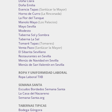
Doña Clara
Doña Emilia
Esencia Tapas
(Sanlúcar la Mayor)
Horno de Curro
(La Rinconada)
La Flor del Tanque
Manolo Mayo
(Los Palacios)
Mayo Sevilla
Modesto
Taberna Sol y Sombra
Taberna La Sal
Tomaré Tapas
(Tomares)
Venta Pazo
(Sanlúcar la Mayor)
El Sibarita Sevillano
Restaurantes en Sevilla
Menús de Navidad en Sevilla
Menús de San Valentín en Sevilla
ROPA Y UNIFORMIDAD LABORAL
Ropa Laboral TXB
SEMANA SANTA
Escudos Bordados Semana Santa
La Casa del Nazareno
Semana-Santa.org
TABERNAS TIPICAS
Bodega Góngora