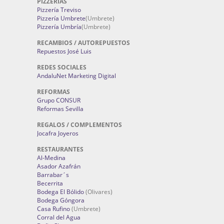
PIZZERÍAS
Pizzería Treviso
Pizzería Umbrete
(Umbrete)
Pizzería Umbría
(Umbrete)
RECAMBIOS / AUTOREPUESTOS
Repuestos José Luis
REDES SOCIALES
AndaluNet Marketing Digital
REFORMAS
Grupo CONSUR
Reformas Sevilla
REGALOS / COMPLEMENTOS
Jocafra Joyeros
RESTAURANTES
Al-Medina
Asador Azafrán
Barrabar´s
Becerrita
Bodega El Bólido
(Olivares)
Bodega Góngora
Casa Rufino
(Umbrete)
Corral del Agua