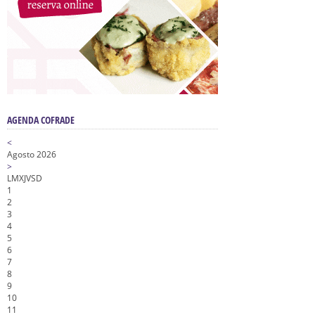
AGENDA COFRADE
<
Agosto 2026
>
L
M
X
J
V
S
D
1
2
3
4
5
6
7
8
9
10
11