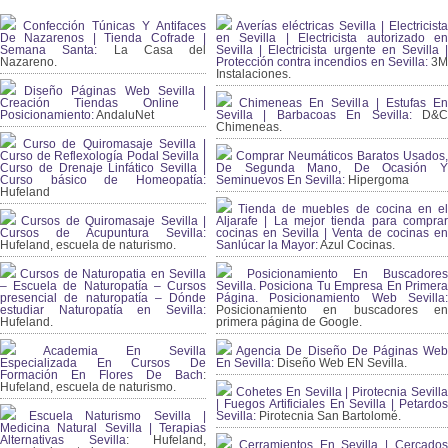
Confección Túnicas Y Antifaces
Averías eléctricas Sevilla | Electricista
De Nazarenos | Tienda Cofrade |
en Sevilla | Electricista autorizado en
Semana Santa:
La Casa del
Sevilla | Electricista urgente en Sevilla |
Nazareno.
Protección contra incendios en Sevilla:
3
Instalaciones.
Diseño Páginas Web Sevilla |
Creación Tiendas Online |
Chimeneas En Sevilla | Estufas En
Posicionamiento:
AndaluNet
Sevilla | Barbacoas En Sevilla:
D&
Chimeneas.
Curso de Quiromasaje Sevilla |
Curso de Reflexología Podal Sevilla |
Comprar Neumáticos Baratos Usados,
Curso de Drenaje Linfático Sevilla |
De Segunda Mano, De Ocasión Y
Curso básico de Homeopatía:
Seminuevos En Sevilla:
Hipergoma
Hufeland
Tienda de muebles de cocina en el
Cursos de Quiromasaje Sevilla |
Aljarafe | La mejor tienda para comprar
Cursos de Acupuntura Sevilla:
cocinas en Sevilla | Venta de cocinas en
Hufeland, escuela de naturismo.
Sanlúcar la Mayor:
Azul Cocinas.
Cursos de Naturopatia en Sevilla
Posicionamiento En Buscadores
– Escuela de Naturopatía – Cursos
Sevilla. Posiciona Tu Empresa En Primera
presencial de naturopatía – Dónde
Página. Posicionamiento Web Sevilla:
estudiar Naturopatía en Sevilla:
Posicionamiento en buscadores en
Hufeland.
primera página de Google.
Academia En Sevilla
Agencia De Diseño De Páginas Web
Especializada En Cursos De
En Sevilla:
Diseño Web EN Sevilla.
Formación En Flores De Bach
:
Hufeland, escuela de naturismo.
Cohetes En Sevilla | Pirotecnia Sevilla
| Fuegos Artificiales En Sevilla | Petardos
Escuela Naturismo Sevilla |
Sevilla:
Pirotecnia San Bartolomé.
Medicina Natural Sevilla | Terapias
Alternativas Sevilla
: Hufeland,
Cerramientos En Sevilla | Cercados