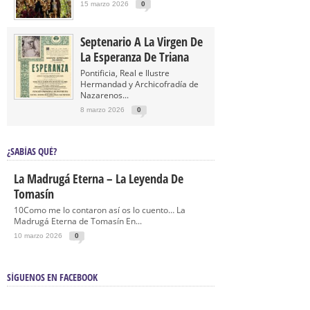
15 marzo 2026
0
Septenario A La Virgen De
La Esperanza De Triana
Pontificia, Real e Ilustre
Hermandad y Archicofradía de
Nazarenos...
8 marzo 2026
0
¿SABÍAS QUÉ?
La Madrugá Eterna – La Leyenda De
Tomasín
10Como me lo contaron así os lo cuento… La
Madrugá Eterna de Tomasín En...
10 marzo 2026
0
SÍGUENOS EN FACEBOOK