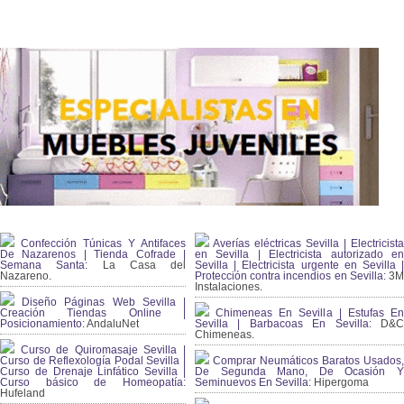
Confección Túnicas Y Antifaces
Averías eléctricas Sevilla | Electricista
De Nazarenos | Tienda Cofrade |
en Sevilla | Electricista autorizado en
Semana Santa:
La Casa del
Sevilla | Electricista urgente en Sevilla |
Nazareno.
Protección contra incendios en Sevilla:
3
Instalaciones.
Diseño Páginas Web Sevilla |
Creación Tiendas Online |
Chimeneas En Sevilla | Estufas En
Posicionamiento:
AndaluNet
Sevilla | Barbacoas En Sevilla:
D&
Chimeneas.
Curso de Quiromasaje Sevilla |
Curso de Reflexología Podal Sevilla |
Comprar Neumáticos Baratos Usados,
Curso de Drenaje Linfático Sevilla |
De Segunda Mano, De Ocasión Y
Curso básico de Homeopatía:
Seminuevos En Sevilla:
Hipergoma
Hufeland