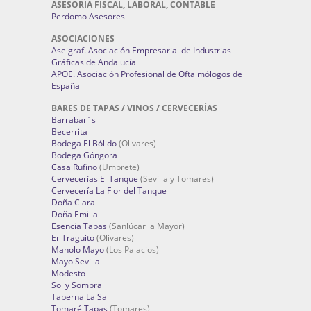
ASESORIA FISCAL, LABORAL, CONTABLE
Perdomo Asesores
ASOCIACIONES
Aseigraf. Asociación Empresarial de Industrias
Gráficas de Andalucía
APOE. Asociación Profesional de Oftalmólogos de
España
BARES DE TAPAS / VINOS / CERVECERÍAS
Barrabar´s
Becerrita
Bodega El Bólido
(Olivares)
Bodega Góngora
Casa Rufino
(Umbrete)
Cervecerías El Tanque
(Sevilla y Tomares)
Cervecería La Flor del Tanque
Doña Clara
Doña Emilia
Esencia Tapas
(Sanlúcar la Mayor)
Er Traguito
(Olivares)
Manolo Mayo
(Los Palacios)
Mayo Sevilla
Modesto
Sol y Sombra
Taberna La Sal
Tomaré Tapas
(Tomares)