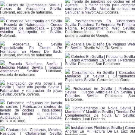
Tienda de muebles de cocina en el
Cursos de Quiromasaje Sevilla |
Aljarafe | La mejor tienda para comprar
Cursos de Acupuntura Sevilla:
cocinas en Sevilla | Venta de cocinas en
Hufeland, escuela de naturismo.
Sanlúcar la Mayor:
Azul Cocinas.
Cursos de Naturopatia en Sevilla
Posicionamiento En Buscadores
– Escuela de Naturopatía – Cursos
Sevilla. Posiciona Tu Empresa En Primera
presencial de naturopatía – Dónde
Página. Posicionamiento Web Sevilla:
estudiar Naturopatía en Sevilla:
Posicionamiento en buscadores en
Hufeland.
primera página de Google.
Academia En Sevilla
Agencia De Diseño De Páginas Web
Especializada En Cursos De
En Sevilla:
Diseño Web EN Sevilla.
Formación En Flores De Bach
:
Hufeland, escuela de naturismo.
Cohetes En Sevilla | Pirotecnia Sevilla
| Fuegos Artificiales En Sevilla | Petardos
Escuela Naturismo Sevilla |
Sevilla:
Pirotecnia San Bartolomé.
Medicina Natural Sevilla | Terapias
Alternativas Sevilla
: Hufeland,
Cerramientos En Sevilla | Cercados
escuela de naturismo.
Metálicos En Sevilla | Cerramientos
Especiales Sevilla:
Cerramientos Gordo.
Fabricación de Alta Joyería en
Sevilla | Taller alta joyería Sevilla |
Pirotecnias En Sevilla | Pirotecnia
Fabricación y reparación de joyas
Sevilla | Fuegos Artificiales En Sevilla |
Sevilla:
Jocafra Joyeros.
Petardos Sevilla:
Pirotecnia San
Bartolomé.
Fabricante máquinas de lavado
de coches | Fabricación centros de
Complementos De Novia Sevilla |
lavado de coches | Instaladores
Mantones Y Mantillas Sevilla | Tiendas De
boxes de lavado de coches |
Complementos De Novia En Sevilla:
Autolavados | Lavamascotas:
Bordados Juan Foronda.
IBERBOX 3000.
Instalaciones Eléctricas Sevilla | Como
Chatarrerías | Chatarras, Metales,
Ahorrar En Mi Factura De La Luz:
3
Residuos | Chatarrerías Sevilla: