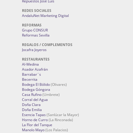
Repuestos José Luis
REDES SOCIALES
AndaluNet Marketing Digital
REFORMAS
Grupo CONSUR
Reformas Sevilla
REGALOS / COMPLEMENTOS
Jocafra Joyeros
RESTAURANTES
Al-Medina
Asador Azafrán
Barrabar´s
Becerrita
Bodega El Bólido
(Olivares)
Bodega Góngora
Casa Rufino
(Umbrete)
Corral del Agua
Doña Clara
Doña Emilia
Esencia Tapas
(Sanlúcar la Mayor)
Horno de Curro
(La Rinconada)
La Flor del Tanque
Manolo Mayo
(Los Palacios)