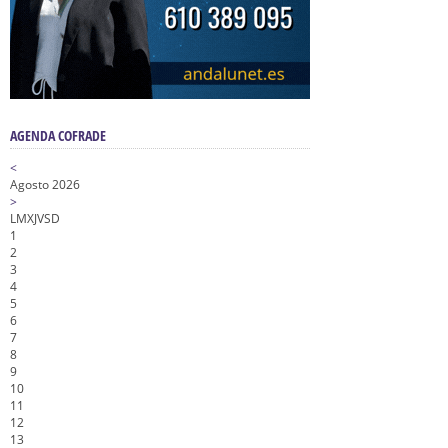
AGENDA COFRADE
<
Agosto 2026
>
L
M
X
J
V
S
D
1
2
3
4
5
6
7
8
9
10
11
12
13