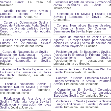
Semana Santa:
La Casa del
Electricista urgente en Sevilla | Protección
Nazareno.
contra incendios en Sevilla:
3M
Instalaciones.
Diseño Páginas Web Sevilla |
Creación Tiendas Online |
Chimeneas En Sevilla | Estufas En
Posicionamiento:
AndaluNet
Sevilla | Barbacoas En Sevilla:
D&
Chimeneas.
Curso de Quiromasaje Sevilla |
Curso de Reflexología Podal Sevilla |
Comprar Neumáticos Baratos Usados,
Curso de Drenaje Linfático Sevilla |
De Segunda Mano, De Ocasión Y
Curso básico de Homeopatía:
Seminuevos En Sevilla:
Hipergoma
Hufeland
Tienda de muebles de cocina en el
Cursos de Quiromasaje Sevilla |
Aljarafe | La mejor tienda para comprar
Cursos de Acupuntura Sevilla:
cocinas en Sevilla | Venta de cocinas en
Hufeland, escuela de naturismo.
Sanlúcar la Mayor:
Azul Cocinas.
Cursos de Naturopatia en Sevilla –
Posicionamiento En Buscadores Sevilla.
Escuela de Naturopatía – Cursos
Posiciona Tu Empresa En Primera Página.
presencial de naturopatía – Dónde
Posicionamiento Web Sevilla:
estudiar Naturopatía en Sevilla:
Posicionamiento en buscadores en
Hufeland.
primera página de Google.
Academia En Sevilla Especializada
Agencia De Diseño De Páginas Web En
En Cursos De Formación En Flores
Sevilla:
Diseño Web EN Sevilla.
De Bach
: Hufeland, escuela de
Cohetes En Sevilla | Pirotecnia Sevilla |
naturismo.
Fuegos Artificiales En Sevilla | Petardos
Escuela Naturismo Sevilla |
Sevilla:
Pirotecnia San Bartolomé.
Medicina Natural Sevilla | Terapias
Cerramientos En Sevilla | Cercados
Alternativas Sevilla
: Hufeland,
Metálicos En Sevilla | Cerramientos
escuela de naturismo.
Especiales Sevilla:
Cerramientos Gordo.
Fabricación de Alta Joyería en
Pirotecnias En Sevilla | Pirotecnia Sevilla
Sevilla | Taller alta joyería Sevilla |
| Fuegos Artificiales En Sevilla | Petardos
Fabricación y reparación de joyas
Sevilla:
Pirotecnia San Bartolomé.
Sevilla:
Jocafra Joyeros.