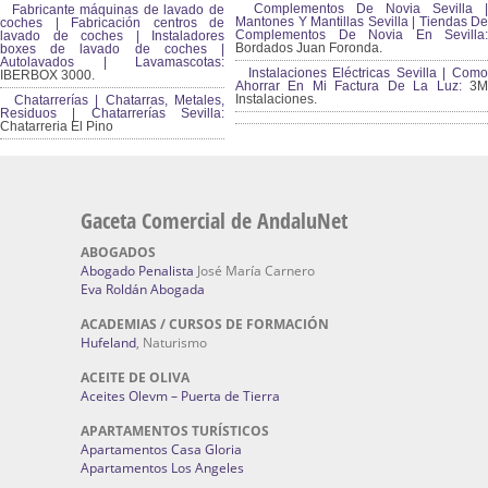
Complementos De Novia Sevilla |
Fabricante máquinas de lavado de
Mantones Y Mantillas Sevilla | Tiendas De
coches | Fabricación centros de
Complementos De Novia En Sevilla:
lavado de coches | Instaladores
Bordados Juan Foronda.
boxes de lavado de coches |
Autolavados | Lavamascotas:
Instalaciones Eléctricas Sevilla | Como
IBERBOX 3000.
Ahorrar En Mi Factura De La Luz:
3
Instalaciones.
Chatarrerías | Chatarras, Metales,
Residuos | Chatarrerías Sevilla:
Chatarreria El Pino
Gaceta Comercial de AndaluNet
ABOGADOS
Abogado Penalista
José María Carnero
Eva Roldán Abogada
ACADEMIAS / CURSOS DE FORMACIÓN
Hufeland
, Naturismo
ACEITE DE OLIVA
Aceites Olevm – Puerta de Tierra
APARTAMENTOS TURÍSTICOS
Apartamentos Casa Gloria
Apartamentos Los Angeles