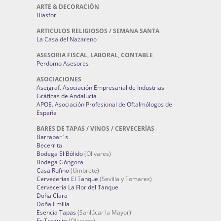
ARTE & DECORACIÓN
Blasfor
ARTICULOS RELIGIOSOS / SEMANA SANTA
La Casa del Nazareno
ASESORIA FISCAL, LABORAL, CONTABLE
Perdomo Asesores
ASOCIACIONES
Aseigraf. Asociación Empresarial de Industrias
Gráficas de Andalucía
APOE. Asociación Profesional de Oftalmólogos de
España
BARES DE TAPAS / VINOS / CERVECERÍAS
Barrabar´s
Becerrita
Bodega El Bólido
(Olivares)
Bodega Góngora
Casa Rufino
(Umbrete)
Cervecerías El Tanque
(Sevilla y Tomares)
Cervecería La Flor del Tanque
Doña Clara
Doña Emilia
Esencia Tapas
(Sanlúcar la Mayor)
Er Traguito
(Olivares)