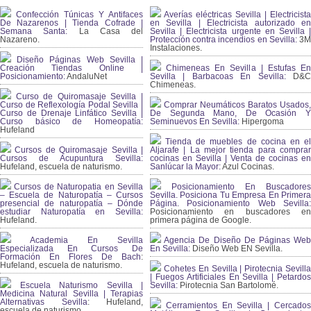
Confección Túnicas Y Antifaces
Averías eléctricas Sevilla | Electricista
De Nazarenos | Tienda Cofrade |
en Sevilla | Electricista autorizado en
Semana Santa:
La Casa del
Sevilla | Electricista urgente en Sevilla |
Nazareno.
Protección contra incendios en Sevilla:
3
Instalaciones.
Diseño Páginas Web Sevilla |
Creación Tiendas Online |
Chimeneas En Sevilla | Estufas En
Posicionamiento:
AndaluNet
Sevilla | Barbacoas En Sevilla:
D&
Chimeneas.
Curso de Quiromasaje Sevilla |
Curso de Reflexología Podal Sevilla |
Comprar Neumáticos Baratos Usados,
Curso de Drenaje Linfático Sevilla |
De Segunda Mano, De Ocasión Y
Curso básico de Homeopatía:
Seminuevos En Sevilla:
Hipergoma
Hufeland
Tienda de muebles de cocina en el
Cursos de Quiromasaje Sevilla |
Aljarafe | La mejor tienda para comprar
Cursos de Acupuntura Sevilla:
cocinas en Sevilla | Venta de cocinas en
Hufeland, escuela de naturismo.
Sanlúcar la Mayor:
Azul Cocinas.
Cursos de Naturopatia en Sevilla
Posicionamiento En Buscadores
– Escuela de Naturopatía – Cursos
Sevilla. Posiciona Tu Empresa En Primera
presencial de naturopatía – Dónde
Página. Posicionamiento Web Sevilla:
estudiar Naturopatía en Sevilla:
Posicionamiento en buscadores en
Hufeland.
primera página de Google.
Academia En Sevilla
Agencia De Diseño De Páginas Web
Especializada En Cursos De
En Sevilla:
Diseño Web EN Sevilla.
Formación En Flores De Bach
:
Hufeland, escuela de naturismo.
Cohetes En Sevilla | Pirotecnia Sevilla
| Fuegos Artificiales En Sevilla | Petardos
Escuela Naturismo Sevilla |
Sevilla:
Pirotecnia San Bartolomé.
Medicina Natural Sevilla | Terapias
Alternativas Sevilla
: Hufeland,
Cerramientos En Sevilla | Cercados
escuela de naturismo.