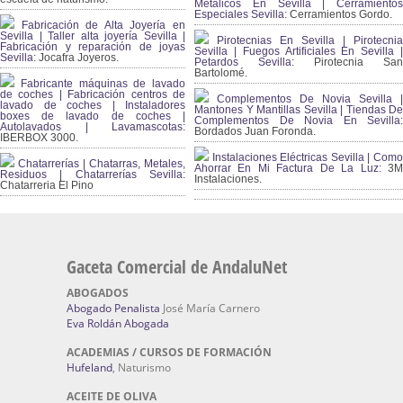
Metálicos En Sevilla | Cerramientos
Especiales Sevilla:
Cerramientos Gordo.
Fabricación de Alta Joyería en
Sevilla | Taller alta joyería Sevilla |
Pirotecnias En Sevilla | Pirotecnia
Fabricación y reparación de joyas
Sevilla | Fuegos Artificiales En Sevilla |
Sevilla:
Jocafra Joyeros.
Petardos Sevilla:
Pirotecnia San
Bartolomé.
Fabricante máquinas de lavado
de coches | Fabricación centros de
Complementos De Novia Sevilla |
lavado de coches | Instaladores
Mantones Y Mantillas Sevilla | Tiendas De
boxes de lavado de coches |
Complementos De Novia En Sevilla:
Autolavados | Lavamascotas:
Bordados Juan Foronda.
IBERBOX 3000.
Instalaciones Eléctricas Sevilla | Como
Chatarrerías | Chatarras, Metales,
Ahorrar En Mi Factura De La Luz:
3
Residuos | Chatarrerías Sevilla:
Instalaciones.
Chatarreria El Pino
Gaceta Comercial de AndaluNet
ABOGADOS
Abogado Penalista
José María Carnero
Eva Roldán Abogada
ACADEMIAS / CURSOS DE FORMACIÓN
Hufeland
, Naturismo
ACEITE DE OLIVA