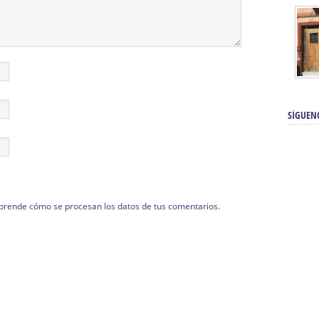
SÍGUEN
prende cómo se procesan los datos de tus comentarios.
renos | Tienda Cofrade | Semana
Averías eléctricas Sevilla | Electricista 
Electricista urgente en Sevilla | Protección c
iendas Online | Posicionamiento:
Chimeneas En Sevilla | Estufas En Sevill
Comprar Neumáticos Baratos Usados, 