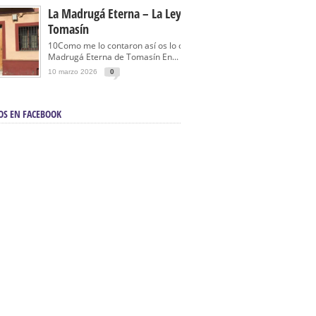
La Madrugá Eterna – La Leyenda De
Tomasín
10Como me lo contaron así os lo cuento… La
Madrugá Eterna de Tomasín En...
10 marzo 2026
0
OS EN FACEBOOK
en Sevilla | Electricista autorizado en Sevilla |
ontra incendios en Sevilla:
3M Instalaciones.
a | Barbacoas En Sevilla:
D&C Chimeneas.
De Segunda Mano, De Ocasión Y Seminuevos