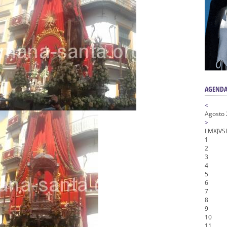
nta Angustia
de la Salud
na Misericordia, Vía Crucis y Traslado – Siete Palabras
honor de Nuestro Padre Jesús de la Pasión
tra Señora de Gracia y Esperanza – San Roque
AGENDA
<
Agosto
>
L
M
X
J
V
S
1
2
3
4
5
6
7
8
9
10
11