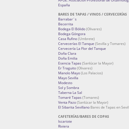
APOE. Asociación Profesional de Oftalmólog
España
BARES DE TAPAS / VINOS / CERVECERÍAS
Barrabar´s
Becerrita
Bodega El Bólido
(Olivares)
Bodega Góngora
Casa Rufino
(Umbrete)
Cervecerías El Tanque
(Sevilla y Tomares)
Cervecería La Flor del Tanque
Doña Clara
Doña Emilia
Esencia Tapas
(Sanlúcar la Mayor)
Er Traguito
(Olivares)
Manolo Mayo
(Los Palacios)
Mayo Sevilla
Modesto
Sol y Sombra
Taberna La Sal
Tomaré Tapas
(Tomares)
Venta Pazo
(Sanlúcar la Mayor)
El Sibarita Sevillano
Bares de Tapas en Sevil
CAFETERÍAS/BARES DE COPAS
Iscariote
Riviera