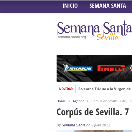
INICIO
SEMANA SANTA
NOVEDAD
Solemne Triduo a la Virgen de
Función de la Anunciación del
Home
>
Agenda
>
Corpús de Sevilla. 7 de Jun
Besamanos al Señor del Gran P
Corpús de Sevilla. 7
Solemne y devoto Besamanos e
Función Principal de Instituto 
By
Semana Santa
on 9 julio 2012