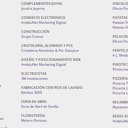
COMPLEMENTOS/JOYAS
ONCOLO
Jocafra Joyeros
Efecto Pos
COMERCIO ELECTRONICO
PATATAS
AndaluNet Marketing Digital
Patatas F
Patatas F
CONSTRUCCIÓN
Grupo Consur
PELUCAS
Efecto Pos
CRISTALERÍA, ALUMINIO Y PVC
Cristaleria Aluminios & Pvc Glasysur
PERITO J
A.L. Medi
DISEÑO Y POSICIONAMIENTO WEB
AndaluNet Marketing Digital
PIROTEC
Pirotecni
ELECTRICISTAS
3M Instalaciones
PIZZERÍA
Pizzería 
A
FABRICACIÓN CENTROS DE LAVADO
Pizzería
Iberbox 3000
Pizzería 
FERIA DE ABRIL
RECAMBI
Feria de Abril de Sevilla
Repuestos
FLORISTERÍAS
REDES S
ias
Melero Floristas
AndaluNet