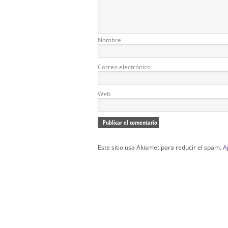
Nombre
Correo electrónico
Web
Este sitio usa Akismet para reducir el spam.
A
Confección Túnicas Y Antifaces De Naza
Santa:
La Casa del Nazareno.
Diseño Páginas Web Sevilla | Creación T
AndaluNet