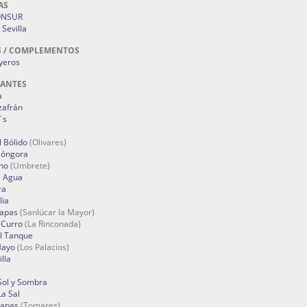
AS
ONSUR
Sevilla
S / COMPLEMENTOS
oyeros
RANTES
a
zafrán
´s
 Bólido
(Olivares)
Góngora
no
(Umbrete)
l Agua
ra
lia
Tapas
(Sanlúcar la Mayor)
 Curro
(La Rinconada)
el Tanque
Mayo
(Los Palacios)
lla
Sol y Sombra
a Sal
apas
(Tomares)