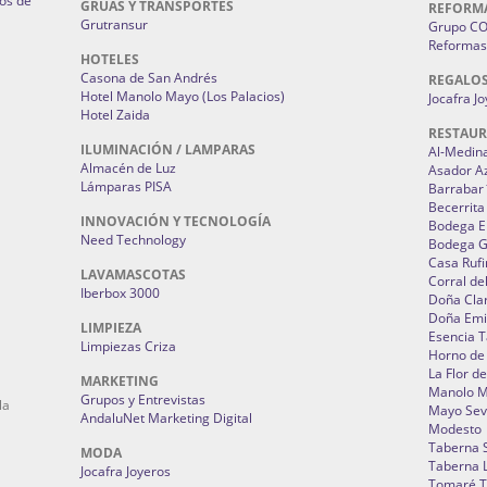
os de
GRUAS Y TRANSPORTES
REFORM
Grutransur
Grupo C
Reformas 
HOTELES
Casona de San Andrés
REGALO
Hotel Manolo Mayo (Los Palacios)
Jocafra J
Hotel Zaida
RESTAU
ILUMINACIÓN / LAMPARAS
Al-Medin
Almacén de Luz
Asador A
Lámparas PISA
Barrabar
Becerrita
INNOVACIÓN Y TECNOLOGÍA
Bodega El
Need Technology
Bodega 
Casa Rufi
LAVAMASCOTAS
Corral de
Iberbox 3000
Doña Cla
Doña Emi
LIMPIEZA
Esencia 
Limpiezas Criza
Horno de
La Flor d
MARKETING
Manolo 
Grupos y Entrevistas
la
Mayo Sevi
AndaluNet Marketing Digital
Modesto
Taberna 
MODA
Taberna L
Jocafra Joyeros
Tomaré T