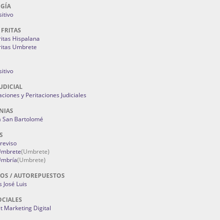
GÍA
itivo
 FRITAS
ritas Hispalana
ritas Umbrete
itivo
UDICIAL
aciones y Peritaciones Judiciales
NIAS
a San Bartolomé
S
Treviso
 Umbrete
(Umbrete)
Umbría
(Umbrete)
OS / AUTOREPUESTOS
 José Luis
OCIALES
 Marketing Digital