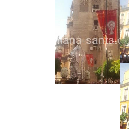
Besapié y Besamano en la Qui
Gitanos: Besamanos del Señor 
Besamanos del Señor de la Divi
Solemne y devoto Besapiés en 
Misa Solemne en honor a Nues