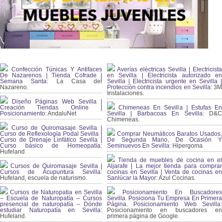
Confección Túnicas Y Antifaces
Averías eléctricas Sevilla | Electricista
De Nazarenos | Tienda Cofrade |
en Sevilla | Electricista autorizado en
Semana Santa:
La Casa del
Sevilla | Electricista urgente en Sevilla |
Nazareno.
Protección contra incendios en Sevilla:
3
Instalaciones.
Diseño Páginas Web Sevilla |
Creación Tiendas Online |
Chimeneas En Sevilla | Estufas En
Posicionamiento:
AndaluNet
Sevilla | Barbacoas En Sevilla:
D&
Chimeneas.
Curso de Quiromasaje Sevilla |
Curso de Reflexología Podal Sevilla |
Comprar Neumáticos Baratos Usados,
Curso de Drenaje Linfático Sevilla |
De Segunda Mano, De Ocasión Y
Curso básico de Homeopatía:
Seminuevos En Sevilla:
Hipergoma
Hufeland
Tienda de muebles de cocina en el
Cursos de Quiromasaje Sevilla |
Aljarafe | La mejor tienda para comprar
Cursos de Acupuntura Sevilla:
cocinas en Sevilla | Venta de cocinas en
Hufeland, escuela de naturismo.
Sanlúcar la Mayor:
Azul Cocinas.
Cursos de Naturopatia en Sevilla
Posicionamiento En Buscadores
– Escuela de Naturopatía – Cursos
Sevilla. Posiciona Tu Empresa En Primera
presencial de naturopatía – Dónde
Página. Posicionamiento Web Sevilla:
estudiar Naturopatía en Sevilla:
Posicionamiento en buscadores en
Hufeland.
primera página de Google.