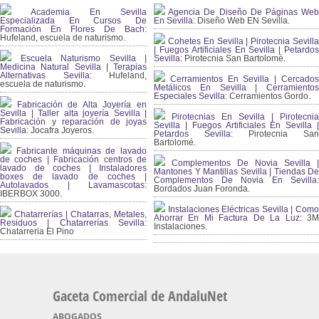
Academia En Sevilla
Agencia De Diseño De Páginas Web
Especializada En Cursos De
En Sevilla:
Diseño Web EN Sevilla.
Formación En Flores De Bach
:
Hufeland, escuela de naturismo.
Cohetes En Sevilla | Pirotecnia Sevilla
| Fuegos Artificiales En Sevilla | Petardos
Escuela Naturismo Sevilla |
Sevilla:
Pirotecnia San Bartolomé.
Medicina Natural Sevilla | Terapias
Alternativas Sevilla
: Hufeland,
Cerramientos En Sevilla | Cercados
escuela de naturismo.
Metálicos En Sevilla | Cerramientos
Especiales Sevilla:
Cerramientos Gordo.
Fabricación de Alta Joyería en
Sevilla | Taller alta joyería Sevilla |
Pirotecnias En Sevilla | Pirotecnia
Fabricación y reparación de joyas
Sevilla | Fuegos Artificiales En Sevilla |
Sevilla:
Jocafra Joyeros.
Petardos Sevilla:
Pirotecnia San
Bartolomé.
Fabricante máquinas de lavado
de coches | Fabricación centros de
Complementos De Novia Sevilla |
lavado de coches | Instaladores
Mantones Y Mantillas Sevilla | Tiendas De
boxes de lavado de coches |
Complementos De Novia En Sevilla:
Autolavados | Lavamascotas:
Bordados Juan Foronda.
IBERBOX 3000.
Instalaciones Eléctricas Sevilla | Como
Chatarrerías | Chatarras, Metales,
Ahorrar En Mi Factura De La Luz:
3
Residuos | Chatarrerías Sevilla:
Instalaciones.
Chatarreria El Pino
Gaceta Comercial de AndaluNet
ABOGADOS