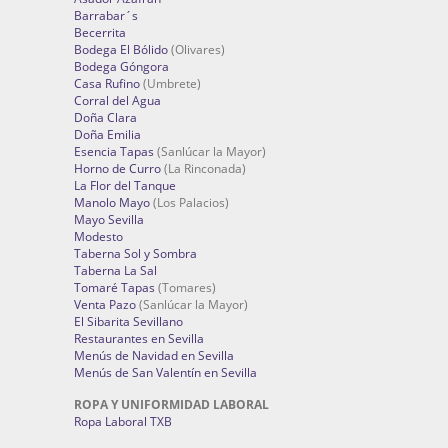
Barrabar´s
Becerrita
Bodega El Bólido
(Olivares)
Bodega Góngora
Casa Rufino
(Umbrete)
Corral del Agua
Doña Clara
Doña Emilia
Esencia Tapas
(Sanlúcar la Mayor)
Horno de Curro
(La Rinconada)
La Flor del Tanque
Manolo Mayo
(Los Palacios)
Mayo Sevilla
Modesto
Taberna Sol y Sombra
Taberna La Sal
Tomaré Tapas
(Tomares)
Venta Pazo
(Sanlúcar la Mayor)
El Sibarita Sevillano
Restaurantes en Sevilla
Menús de Navidad en Sevilla
Menús de San Valentín en Sevilla
ROPA Y UNIFORMIDAD LABORAL
Ropa Laboral TXB