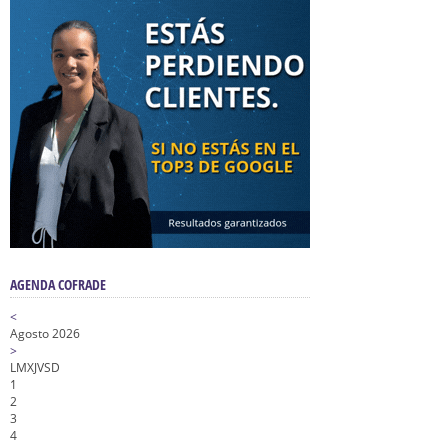
AGENDA COFRADE
<
Agosto 2026
>
L
M
X
J
V
S
D
1
2
3
4