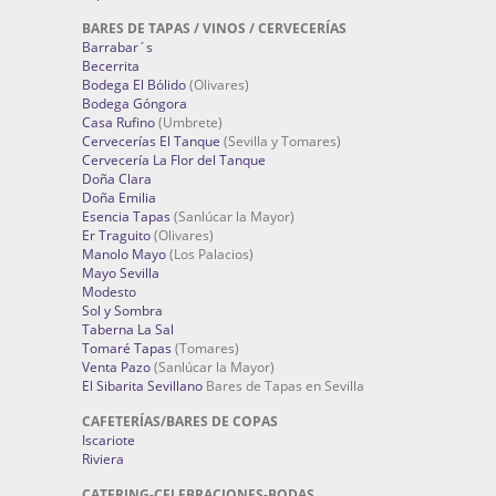
BARES DE TAPAS / VINOS / CERVECERÍAS
Barrabar´s
Becerrita
Bodega El Bólido
(Olivares)
Bodega Góngora
Casa Rufino
(Umbrete)
Cervecerías El Tanque
(Sevilla y Tomares)
Cervecería La Flor del Tanque
Doña Clara
Doña Emilia
Esencia Tapas
(Sanlúcar la Mayor)
Er Traguito
(Olivares)
Manolo Mayo
(Los Palacios)
Mayo Sevilla
Modesto
Sol y Sombra
Taberna La Sal
Tomaré Tapas
(Tomares)
Venta Pazo
(Sanlúcar la Mayor)
El Sibarita Sevillano
Bares de Tapas en Sevilla
CAFETERÍAS/BARES DE COPAS
Iscariote
Riviera
CATERING-CELEBRACIONES-BODAS