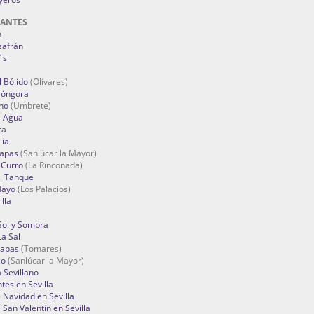
RANTES
a
zafrán
´s
 Bólido
(Olivares)
Góngora
no
(Umbrete)
l Agua
ra
lia
Tapas
(Sanlúcar la Mayor)
 Curro
(La Rinconada)
el Tanque
Mayo
(Los Palacios)
lla
Sol y Sombra
a Sal
apas
(Tomares)
zo
(Sanlúcar la Mayor)
a Sevillano
tes en Sevilla
Navidad en Sevilla
San Valentín en Sevilla