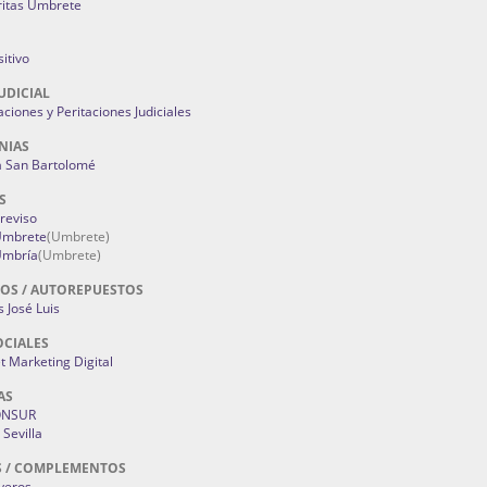
ritas Umbrete
itivo
UDICIAL
aciones y Peritaciones Judiciales
NIAS
a San Bartolomé
S
Treviso
 Umbrete
(Umbrete)
Umbría
(Umbrete)
OS / AUTOREPUESTOS
 José Luis
OCIALES
 Marketing Digital
AS
ONSUR
Sevilla
S / COMPLEMENTOS
oyeros