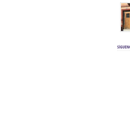
SÍGUEN
renos | Tienda Cofrade | Semana
Averías eléctricas Sevilla | Electricista 
Electricista urgente en Sevilla | Protección c
iendas Online | Posicionamiento:
Chimeneas En Sevilla | Estufas En Sevill
Comprar Neumáticos Baratos Usados, 
flexología Podal Sevilla | Curso de
En Sevilla:
Hipergoma
meopatía:
Hufeland
Tienda de muebles de cocina en el Aljar
 de Acupuntura Sevilla:
Hufeland,
Sevilla | Venta de cocinas en Sanlúcar la Ma
Posicionamiento En Buscadores Sevill
scuela de Naturopatía – Cursos
Posicionamiento Web Sevilla:
Posicionami