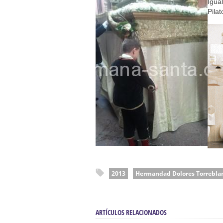
Función Principal de Instituto 
Igua
Pilat
Besapié y Besamano en la Qui
Gitanos: Besamanos del Señor 
Besamanos del Señor de la Divi
Solemne y devoto Besapiés en 
2013
Hermandad Dolores Torreblan
ARTÍCULOS RELACIONADOS