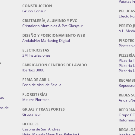
Patatas F
CONSTRUCCIÓN
Grupo Consur
PELUCAS
Efecto Pos
CRISTALERÍA, ALUMINIO Y PVC
Cristaleria Aluminios & Pvc Glasysur
PERITO J
A.L. Medi
DISEÑO Y POSICIONAMIENTO WEB
AndaluNet Marketing Digital
PIROTEC
Pirotecni
ELECTRICISTAS
3M Instalaciones
PIZZERÍA
Pizzería 
A
FABRICACIÓN CENTROS DE LAVADO
Pizzería
Iberbox 3000
Pizzería 
FERIA DE ABRIL
RECAMBI
Feria de Abril de Sevilla
Repuestos
FLORISTERÍAS
REDES S
ias
Melero Floristas
AndaluNet
os de
GRUAS Y TRANSPORTES
REFORM
Grutransur
Grupo C
Reformas 
HOTELES
Casona de San Andrés
REGALO
Hotel Manolo Mayo (Los Palacios)
Jocafra J