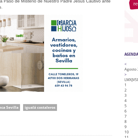
a la Virgen del Valle
lá Paso de Misterio de Nuestro Padre Jesús Cautivo ante
o.
nta Angustia
de la Salud
na Misericordia, Vía Crucis y Traslado – Siete Palabras
honor de Nuestro Padre Jesús de la Pasión
AGENDA
<
Agosto
>
L
M
X
J
V
S
1
2
3
4
5
ca Sevilla
igualá costaleros
6
7
8
9
10
11