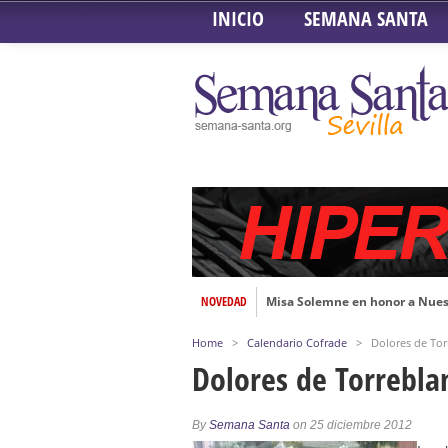
INICIO
SEMANA SANTA
NOVEDAD
Misa Solemne en honor a Nues
Solemne Triduo a la Virgen de
Home
>
Calendario Cofrade
>
Dolores de Tor
Función de la Anunciación del
Dolores de Torrebla
Besamanos al Señor del Gran P
Solemne y devoto Besamanos e
By
Semana Santa
on 25 diciembre 2012