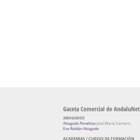
presencial de naturopatía – Dónde estudiar Nat
Academia En Sevilla Especializada En C
Bach
: Hufeland, escuela de naturismo.
Escuela Naturismo Sevilla | Medicina Natu
Sevilla
: Hufeland, escuela de naturismo.
Fabricación de Alta Joyería en Sevilla | Talle
reparación de joyas Sevilla:
Jocafra Joyeros.
Fabricante máquinas de lavado de coches 
coches | Instaladores boxes de lavado de co
IBERBOX 3000.
Chatarrerías | Chatarras, Metales, Residuos
El Pino
Gaceta Comercial de AndaluNet
ABOGADOS
Abogado Penalista
José María Carnero
Eva Roldán Abogada
ACADEMIAS / CURSOS DE FORMACIÓN