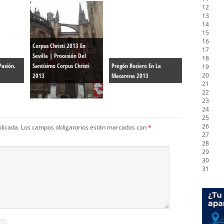
12
13
14
15
16
Corpus Christi 2013 En
17
Sevilla | Procesión Del
18
Pasión.
Santísimo Corpus Christi
Pregón Rociero En La
19
20
2013
Macarena 2013
21
22
23
24
25
26
blicada.
Los campos obligatorios están marcados con
*
27
28
29
30
31