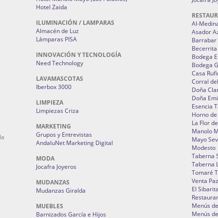
Hotel Zaida
RESTAU
ILUMINACIÓN / LAMPARAS
Al-Medin
Almacén de Luz
Asador A
Lámparas PISA
Barrabar
Becerrita
INNOVACIÓN Y TECNOLOGÍA
Bodega El
Need Technology
Bodega 
Casa Rufi
LAVAMASCOTAS
Corral de
Iberbox 3000
Doña Cla
Doña Emi
LIMPIEZA
Esencia 
Limpiezas Criza
Horno de
La Flor d
MARKETING
Manolo 
Grupos y Entrevistas
la
Mayo Sevi
AndaluNet Marketing Digital
Modesto
Taberna 
MODA
Taberna L
Jocafra Joyeros
Tomaré T
Venta Pa
MUDANZAS
El Sibarit
Mudanzas Giralda
Restauran
Menús de 
MUEBLES
Menús de 
Barnizados García e Hijos