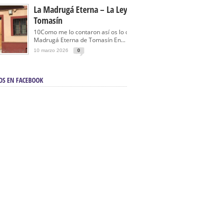
La Madrugá Eterna – La Leyenda De
Tomasín
10Como me lo contaron así os lo cuento… La
Madrugá Eterna de Tomasín En...
10 marzo 2026
0
OS EN FACEBOOK
en Sevilla | Electricista autorizado en Sevilla |
ontra incendios en Sevilla:
3M Instalaciones.
a | Barbacoas En Sevilla:
D&C Chimeneas.
De Segunda Mano, De Ocasión Y Seminuevos
afe | La mejor tienda para comprar cocinas en
yor:
Azul Cocinas.
a. Posiciona Tu Empresa En Primera Página.
ento en buscadores en primera página de