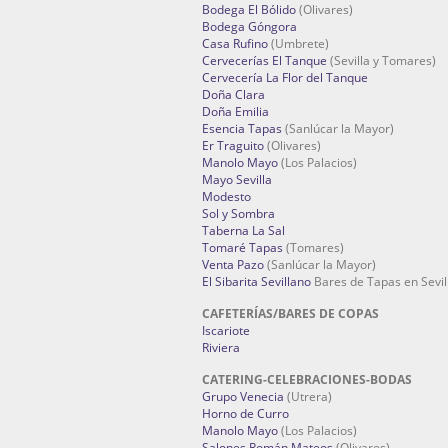
Bodega El Bólido
(Olivares)
Bodega Góngora
Casa Rufino
(Umbrete)
Cervecerías El Tanque
(Sevilla y Tomares)
Cervecería La Flor del Tanque
Doña Clara
Doña Emilia
Esencia Tapas
(Sanlúcar la Mayor)
Er Traguito
(Olivares)
Manolo Mayo
(Los Palacios)
Mayo Sevilla
Modesto
Sol y Sombra
Taberna La Sal
Tomaré Tapas
(Tomares)
Venta Pazo
(Sanlúcar la Mayor)
El Sibarita Sevillano
Bares de Tapas en Sevil
CAFETERÍAS/BARES DE COPAS
Iscariote
Riviera
CATERING-CELEBRACIONES-BODAS
Grupo Venecia
(Utrera)
Horno de Curro
Manolo Mayo
(Los Palacios)
Salones Román Mateos
(Olivares)