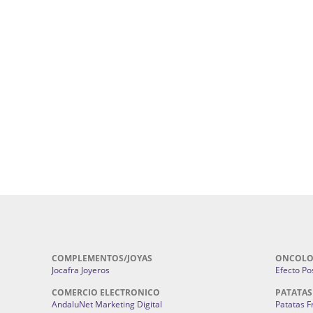
uropatía en Sevilla:
Hufeland.
Google.
ursos De Formación En Flores De
Agencia De Diseño De Páginas Web En S
Cohetes En Sevilla | Pirotecnia Sevilla | F
ral Sevilla | Terapias Alternativas
Pirotecnia San Bartolomé.
Cerramientos En Sevilla | Cercados Met
r alta joyería Sevilla | Fabricación y
Sevilla:
Cerramientos Gordo.
Pirotecnias En Sevilla | Pirotecnia Sevi
| Fabricación centros de lavado de
Sevilla:
Pirotecnia San Bartolomé.
ches | Autolavados | Lavamascotas:
Complementos De Novia Sevilla | Ma
Complementos De Novia En Sevilla:
Bordado
 | Chatarrerías Sevilla:
Chatarreria
Instalaciones Eléctricas Sevilla | 
Instalaciones.
COMPLEMENTOS/JOYAS
ONCOLO
Jocafra Joyeros
Efecto Pos
COMERCIO ELECTRONICO
PATATAS
AndaluNet Marketing Digital
Patatas F