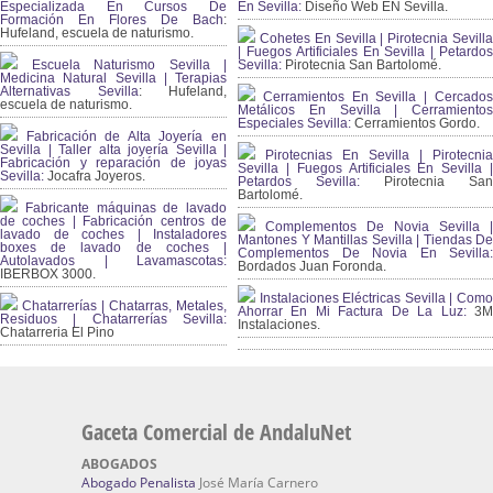
Especializada En Cursos De
En Sevilla:
Diseño Web EN Sevilla.
Formación En Flores De Bach
:
Hufeland, escuela de naturismo.
Cohetes En Sevilla | Pirotecnia Sevilla
| Fuegos Artificiales En Sevilla | Petardos
Escuela Naturismo Sevilla |
Sevilla:
Pirotecnia San Bartolomé.
Medicina Natural Sevilla | Terapias
Alternativas Sevilla
: Hufeland,
Cerramientos En Sevilla | Cercados
escuela de naturismo.
Metálicos En Sevilla | Cerramientos
Especiales Sevilla:
Cerramientos Gordo.
Fabricación de Alta Joyería en
Sevilla | Taller alta joyería Sevilla |
Pirotecnias En Sevilla | Pirotecnia
Fabricación y reparación de joyas
Sevilla | Fuegos Artificiales En Sevilla |
Sevilla:
Jocafra Joyeros.
Petardos Sevilla:
Pirotecnia San
Bartolomé.
Fabricante máquinas de lavado
de coches | Fabricación centros de
Complementos De Novia Sevilla |
lavado de coches | Instaladores
Mantones Y Mantillas Sevilla | Tiendas De
boxes de lavado de coches |
Complementos De Novia En Sevilla:
Autolavados | Lavamascotas:
Bordados Juan Foronda.
IBERBOX 3000.
Instalaciones Eléctricas Sevilla | Como
Chatarrerías | Chatarras, Metales,
Ahorrar En Mi Factura De La Luz:
3
Residuos | Chatarrerías Sevilla:
Instalaciones.
Chatarreria El Pino
Gaceta Comercial de AndaluNet
ABOGADOS
Abogado Penalista
José María Carnero