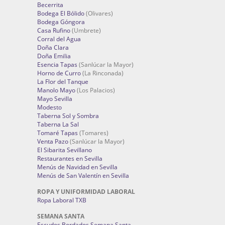
Becerrita
Bodega El Bólido
(Olivares)
Bodega Góngora
Casa Rufino
(Umbrete)
Corral del Agua
Doña Clara
Doña Emilia
Esencia Tapas
(Sanlúcar la Mayor)
Horno de Curro
(La Rinconada)
La Flor del Tanque
Manolo Mayo
(Los Palacios)
Mayo Sevilla
Modesto
Taberna Sol y Sombra
Taberna La Sal
Tomaré Tapas
(Tomares)
Venta Pazo
(Sanlúcar la Mayor)
El Sibarita Sevillano
Restaurantes en Sevilla
Menús de Navidad en Sevilla
Menús de San Valentín en Sevilla
ROPA Y UNIFORMIDAD LABORAL
Ropa Laboral TXB
SEMANA SANTA
Escudos Bordados Semana Santa