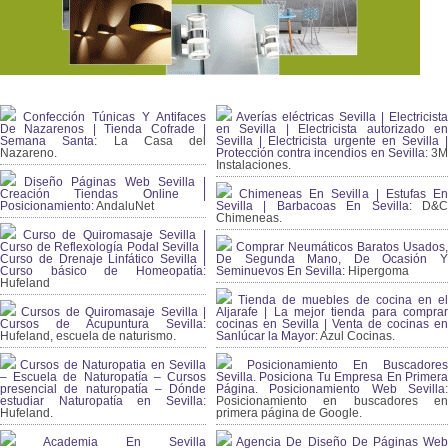
Confección Túnicas Y Antifaces
Averías eléctricas Sevilla | Electricista
De Nazarenos | Tienda Cofrade |
en Sevilla | Electricista autorizado en
Semana Santa:
La Casa del
Sevilla | Electricista urgente en Sevilla |
Nazareno.
Protección contra incendios en Sevilla:
3
Instalaciones.
Diseño Páginas Web Sevilla |
Creación Tiendas Online |
Chimeneas En Sevilla | Estufas En
Posicionamiento:
AndaluNet
Sevilla | Barbacoas En Sevilla:
D&
Chimeneas.
Curso de Quiromasaje Sevilla |
Curso de Reflexología Podal Sevilla |
Comprar Neumáticos Baratos Usados,
Curso de Drenaje Linfático Sevilla |
De Segunda Mano, De Ocasión Y
Curso básico de Homeopatía:
Seminuevos En Sevilla:
Hipergoma
Hufeland
Tienda de muebles de cocina en el
Cursos de Quiromasaje Sevilla |
Aljarafe | La mejor tienda para comprar
Cursos de Acupuntura Sevilla:
cocinas en Sevilla | Venta de cocinas en
Hufeland, escuela de naturismo.
Sanlúcar la Mayor:
Azul Cocinas.
Cursos de Naturopatia en Sevilla
Posicionamiento En Buscadores
– Escuela de Naturopatía – Cursos
Sevilla. Posiciona Tu Empresa En Primera
presencial de naturopatía – Dónde
Página. Posicionamiento Web Sevilla:
estudiar Naturopatía en Sevilla:
Posicionamiento en buscadores en
Hufeland.
primera página de Google.
Academia En Sevilla
Agencia De Diseño De Páginas Web