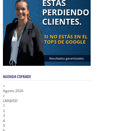
AGENDA COFRADE
<
Agosto 2026
>
L
M
X
J
V
S
D
1
2
3
4
5
6