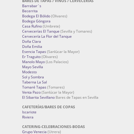
BARES DE TAPAS / VINOS / CERVECERÍAS
Barrabar´s
Becerrita
Bodega El Bólido
(Olivares)
Bodega Góngora
Casa Rufino
(Umbrete)
Cervecerías El Tanque
(Sevilla y Tomares)
Cervecería La Flor del Tanque
Doña Clara
Doña Emilia
Esencia Tapas
(Sanlúcar la Mayor)
Er Traguito
(Olivares)
Manolo Mayo
(Los Palacios)
Mayo Sevilla
Modesto
Sol y Sombra
Taberna La Sal
Tomaré Tapas
(Tomares)
Venta Pazo
(Sanlúcar la Mayor)
El Sibarita Sevillano
Bares de Tapas en Sevilla
CAFETERÍAS/BARES DE COPAS
Iscariote
Riviera
CATERING-CELEBRACIONES-BODAS
Grupo Venecia
(Utrera)