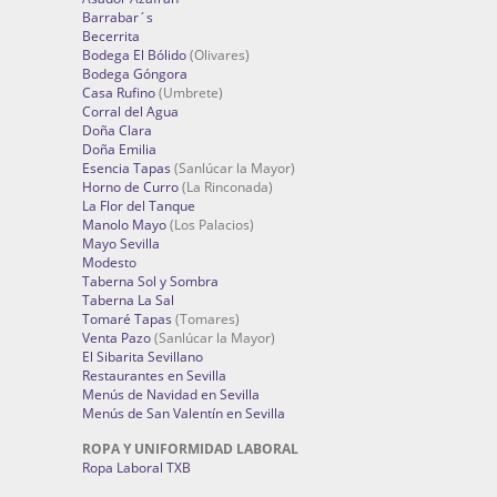
Barrabar´s
Becerrita
Bodega El Bólido
(Olivares)
Bodega Góngora
Casa Rufino
(Umbrete)
Corral del Agua
Doña Clara
Doña Emilia
Esencia Tapas
(Sanlúcar la Mayor)
Horno de Curro
(La Rinconada)
La Flor del Tanque
Manolo Mayo
(Los Palacios)
Mayo Sevilla
Modesto
Taberna Sol y Sombra
Taberna La Sal
Tomaré Tapas
(Tomares)
Venta Pazo
(Sanlúcar la Mayor)
El Sibarita Sevillano
Restaurantes en Sevilla
Menús de Navidad en Sevilla
Menús de San Valentín en Sevilla
ROPA Y UNIFORMIDAD LABORAL
Ropa Laboral TXB