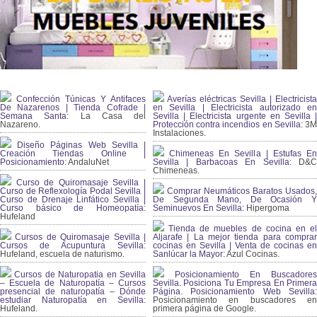
Confección Túnicas Y Antifaces
Averías eléctricas Sevilla | Electricista
De Nazarenos | Tienda Cofrade |
en Sevilla | Electricista autorizado en
Semana Santa:
La Casa del
Sevilla | Electricista urgente en Sevilla |
Nazareno.
Protección contra incendios en Sevilla:
3
Instalaciones.
Diseño Páginas Web Sevilla |
Creación Tiendas Online |
Chimeneas En Sevilla | Estufas En
Posicionamiento:
AndaluNet
Sevilla | Barbacoas En Sevilla:
D&
Chimeneas.
Curso de Quiromasaje Sevilla |
Curso de Reflexología Podal Sevilla |
Comprar Neumáticos Baratos Usados,
Curso de Drenaje Linfático Sevilla |
De Segunda Mano, De Ocasión Y
Curso básico de Homeopatía:
Seminuevos En Sevilla:
Hipergoma
Hufeland
Tienda de muebles de cocina en el
Cursos de Quiromasaje Sevilla |
Aljarafe | La mejor tienda para comprar
Cursos de Acupuntura Sevilla:
cocinas en Sevilla | Venta de cocinas en
Hufeland, escuela de naturismo.
Sanlúcar la Mayor:
Azul Cocinas.
Cursos de Naturopatia en Sevilla
Posicionamiento En Buscadores
– Escuela de Naturopatía – Cursos
Sevilla. Posiciona Tu Empresa En Primera
presencial de naturopatía – Dónde
Página. Posicionamiento Web Sevilla:
estudiar Naturopatía en Sevilla:
Posicionamiento en buscadores en
Hufeland.
primera página de Google.