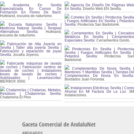
Academia En Sevilla
Agencia De Diseño De Páginas Web
Especializada En Cursos De
En Sevilla:
Diseño Web EN Sevilla.
Formación En Flores De Bach
:
Hufeland, escuela de naturismo.
Cohetes En Sevilla | Pirotecnia Sevilla
| Fuegos Artificiales En Sevilla | Petardos
Escuela Naturismo Sevilla |
Sevilla:
Pirotecnia San Bartolomé.
Medicina Natural Sevilla | Terapias
Alternativas Sevilla
: Hufeland,
Cerramientos En Sevilla | Cercados
escuela de naturismo.
Metálicos En Sevilla | Cerramientos
Especiales Sevilla:
Cerramientos Gordo.
Fabricación de Alta Joyería en
Sevilla | Taller alta joyería Sevilla |
Pirotecnias En Sevilla | Pirotecnia
Fabricación y reparación de joyas
Sevilla | Fuegos Artificiales En Sevilla |
Sevilla:
Jocafra Joyeros.
Petardos Sevilla:
Pirotecnia San
Bartolomé.
Fabricante máquinas de lavado
de coches | Fabricación centros de
Complementos De Novia Sevilla |
lavado de coches | Instaladores
Mantones Y Mantillas Sevilla | Tiendas De
boxes de lavado de coches |
Complementos De Novia En Sevilla:
Autolavados | Lavamascotas:
Bordados Juan Foronda.
IBERBOX 3000.
Instalaciones Eléctricas Sevilla | Como
Chatarrerías | Chatarras, Metales,
Ahorrar En Mi Factura De La Luz:
3
Residuos | Chatarrerías Sevilla:
Instalaciones.
Chatarreria El Pino
Gaceta Comercial de AndaluNet
ABOGADOS