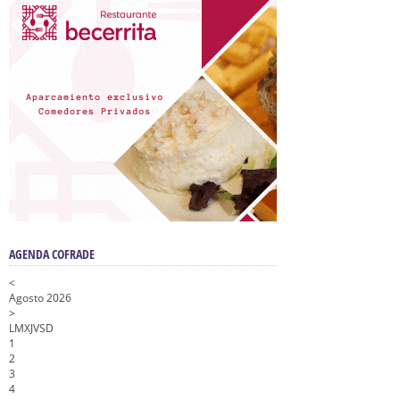
AGENDA COFRADE
<
Agosto 2026
>
L
M
X
J
V
S
D
1
2
3
4