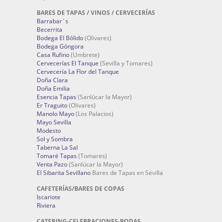
BARES DE TAPAS / VINOS / CERVECERÍAS
Barrabar´s
Becerrita
Bodega El Bólido
(Olivares)
Bodega Góngora
Casa Rufino
(Umbrete)
Cervecerías El Tanque
(Sevilla y Tomares)
Cervecería La Flor del Tanque
Doña Clara
Doña Emilia
Esencia Tapas
(Sanlúcar la Mayor)
Er Traguito
(Olivares)
Manolo Mayo
(Los Palacios)
Mayo Sevilla
Modesto
Sol y Sombra
Taberna La Sal
Tomaré Tapas
(Tomares)
Venta Pazo
(Sanlúcar la Mayor)
El Sibarita Sevillano
Bares de Tapas en Sevilla
CAFETERÍAS/BARES DE COPAS
Iscariote
Riviera
CATERING-CELEBRACIONES-BODAS