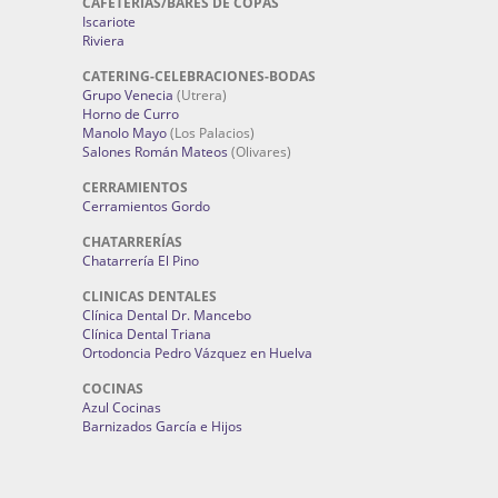
CAFETERÍAS/BARES DE COPAS
Iscariote
Riviera
CATERING-CELEBRACIONES-BODAS
Grupo Venecia
(Utrera)
Horno de Curro
Manolo Mayo
(Los Palacios)
Salones Román Mateos
(Olivares)
CERRAMIENTOS
Cerramientos Gordo
CHATARRERÍAS
Chatarrería El Pino
CLINICAS DENTALES
Clínica Dental Dr. Mancebo
Clínica Dental Triana
Ortodoncia Pedro Vázquez en Huelva
COCINAS
Azul Cocinas
Barnizados García e Hijos