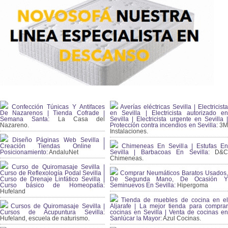
Confección Túnicas Y Antifaces
Averías eléctricas Sevilla | Electricista
De Nazarenos | Tienda Cofrade |
en Sevilla | Electricista autorizado en
Semana Santa:
La Casa del
Sevilla | Electricista urgente en Sevilla |
Nazareno.
Protección contra incendios en Sevilla:
3
Instalaciones.
Diseño Páginas Web Sevilla |
Creación Tiendas Online |
Chimeneas En Sevilla | Estufas En
Posicionamiento:
AndaluNet
Sevilla | Barbacoas En Sevilla:
D&
Chimeneas.
Curso de Quiromasaje Sevilla |
Curso de Reflexología Podal Sevilla |
Comprar Neumáticos Baratos Usados,
Curso de Drenaje Linfático Sevilla |
De Segunda Mano, De Ocasión Y
Curso básico de Homeopatía:
Seminuevos En Sevilla:
Hipergoma
Hufeland
Tienda de muebles de cocina en el
Cursos de Quiromasaje Sevilla |
Aljarafe | La mejor tienda para comprar
Cursos de Acupuntura Sevilla:
cocinas en Sevilla | Venta de cocinas en
Hufeland, escuela de naturismo.
Sanlúcar la Mayor:
Azul Cocinas.