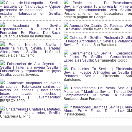
Cursos de Naturopatia en Sevilla
Posicionamiento En Buscadores
– Escuela de Naturopatía – Cursos
Sevilla. Posiciona Tu Empresa En Primera
presencial de naturopatía – Dónde
Página. Posicionamiento Web Sevilla:
estudiar Naturopatía en Sevilla:
Posicionamiento en buscadores en
Hufeland.
primera página de Google.
Academia En Sevilla
Agencia De Diseño De Páginas Web
Especializada En Cursos De
En Sevilla:
Diseño Web EN Sevilla.
Formación En Flores De Bach
:
Hufeland, escuela de naturismo.
Cohetes En Sevilla | Pirotecnia Sevilla
| Fuegos Artificiales En Sevilla | Petardos
Escuela Naturismo Sevilla |
Sevilla:
Pirotecnia San Bartolomé.
Medicina Natural Sevilla | Terapias
Alternativas Sevilla
: Hufeland,
Cerramientos En Sevilla | Cercados
escuela de naturismo.
Metálicos En Sevilla | Cerramientos
Especiales Sevilla:
Cerramientos Gordo.
Fabricación de Alta Joyería en
Sevilla | Taller alta joyería Sevilla |
Pirotecnias En Sevilla | Pirotecnia
Fabricación y reparación de joyas
Sevilla | Fuegos Artificiales En Sevilla |
Sevilla:
Jocafra Joyeros.
Petardos Sevilla:
Pirotecnia San
Bartolomé.
Fabricante máquinas de lavado
de coches | Fabricación centros de
Complementos De Novia Sevilla |
lavado de coches | Instaladores
Mantones Y Mantillas Sevilla | Tiendas De
boxes de lavado de coches |
Complementos De Novia En Sevilla:
Autolavados | Lavamascotas:
Bordados Juan Foronda.
IBERBOX 3000.
Instalaciones Eléctricas Sevilla | Como
Chatarrerías | Chatarras, Metales,
Ahorrar En Mi Factura De La Luz:
3
Residuos | Chatarrerías Sevilla:
Instalaciones.
Chatarreria El Pino