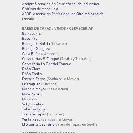
Aseigraf. Asociación Empresarial de Industrias
Gráficas de Andalucía
APOE. Asociación Profesional de Oftalmólogos de
España
BARES DE TAPAS / VINOS / CERVECERÍAS
Barrabar´s
Becerrita
Bodega El Bólido
(Olivares)
Bodega Góngora
Casa Rufino
(Umbrete)
Cervecerías El Tanque
(Sevilla y Tomares)
Cervecería La Flor del Tanque
Doña Clara
Doña Emilia
Esencia Tapas
(Sanlúcar la Mayor)
Er Traguito
(Olivares)
Manolo Mayo
(Los Palacios)
Mayo Sevilla
Modesto
Sol y Sombra
Taberna La Sal
Tomaré Tapas
(Tomares)
Venta Pazo
(Sanlúcar la Mayor)
El Sibarita Sevillano
Bares de Tapas en Sevilla