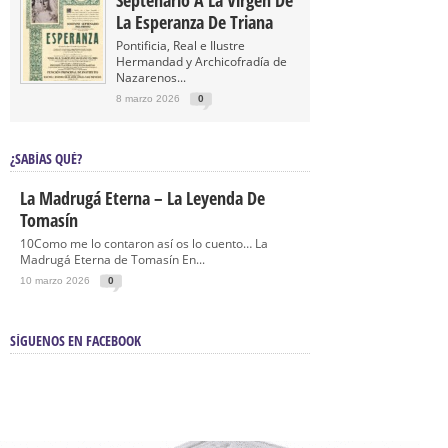
Septenario A La Virgen De
La Esperanza De Triana
Pontificia, Real e Ilustre
Hermandad y Archicofradía de
Nazarenos...
8 marzo 2026
0
¿SABÍAS QUÉ?
La Madrugá Eterna – La Leyenda De
Tomasín
10Como me lo contaron así os lo cuento… La
Madrugá Eterna de Tomasín En...
10 marzo 2026
0
SÍGUENOS EN FACEBOOK