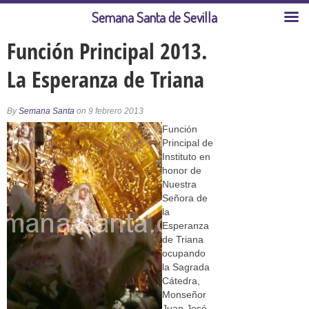
Semana Santa de Sevilla
Función Principal 2013.
La Esperanza de Triana
By
Semana Santa
on 9 febrero 2013
Función
Principal de
Instituto en
honor de
Nuestra
Señora de
la
Esperanza
de Triana
ocupando
la Sagrada
Cátedra,
Monseñor
Juan José