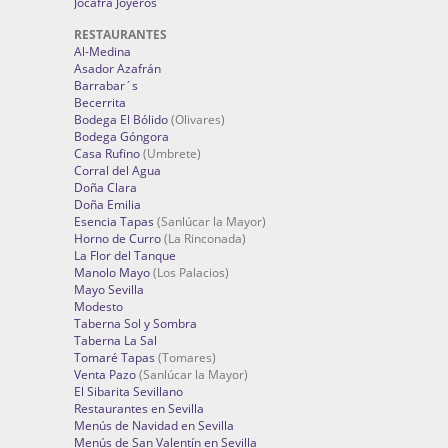
Jocafra Joyeros
RESTAURANTES
Al-Medina
Asador Azafrán
Barrabar´s
Becerrita
Bodega El Bólido
(Olivares)
Bodega Góngora
Casa Rufino
(Umbrete)
Corral del Agua
Doña Clara
Doña Emilia
Esencia Tapas
(Sanlúcar la Mayor)
Horno de Curro
(La Rinconada)
La Flor del Tanque
Manolo Mayo
(Los Palacios)
Mayo Sevilla
Modesto
Taberna Sol y Sombra
Taberna La Sal
Tomaré Tapas
(Tomares)
Venta Pazo
(Sanlúcar la Mayor)
El Sibarita Sevillano
Restaurantes en Sevilla
Menús de Navidad en Sevilla
Menús de San Valentín en Sevilla