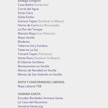
Bodega Góngora
Casa Rufino
(Umbrete)
Corral del Agua
Doña Clara
Doña Emilia
Esencia Tapas
(Sanlúcar la Mayor)
Horno de Curro
(La Rinconada)
La Flor del Tanque
Manolo Mayo
(Los Palacios)
Mayo Sevilla
Modesto
Taberna Sol y Sombra
Taberna La Sal
Tomaré Tapas
(Tomares)
Venta Pazo
(Sanlúcar la Mayor)
El Sibarita Sevillano
Restaurantes en Sevilla
Menús de Navidad en Sevilla
Menús de San Valentín en Sevilla
ROPA Y UNIFORMIDAD LABORAL
Ropa Laboral TXB
SEMANA SANTA
Escudos Bordados Semana Santa
La Casa del Nazareno
Semana-Santa.org