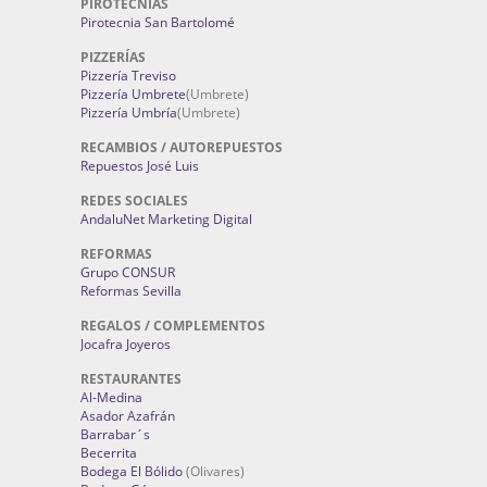
PIROTECNIAS
Pirotecnia San Bartolomé
PIZZERÍAS
Pizzería Treviso
Pizzería Umbrete
(Umbrete)
Pizzería Umbría
(Umbrete)
RECAMBIOS / AUTOREPUESTOS
Repuestos José Luis
REDES SOCIALES
AndaluNet Marketing Digital
REFORMAS
Grupo CONSUR
Reformas Sevilla
REGALOS / COMPLEMENTOS
Jocafra Joyeros
RESTAURANTES
Al-Medina
Asador Azafrán
Barrabar´s
Becerrita
Bodega El Bólido
(Olivares)