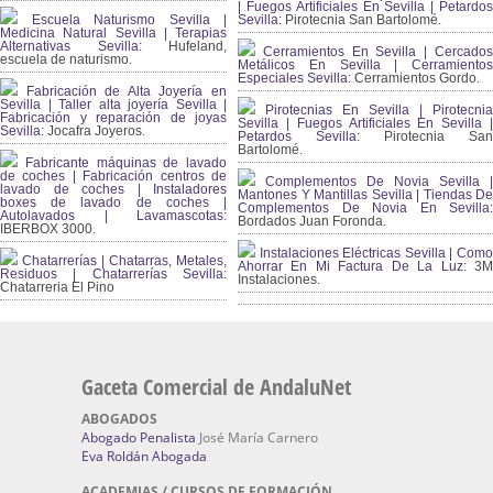
| Fuegos Artificiales En Sevilla | Petardos
Escuela Naturismo Sevilla |
Sevilla:
Pirotecnia San Bartolomé.
Medicina Natural Sevilla | Terapias
Alternativas Sevilla
: Hufeland,
Cerramientos En Sevilla | Cercados
escuela de naturismo.
Metálicos En Sevilla | Cerramientos
Especiales Sevilla:
Cerramientos Gordo.
Fabricación de Alta Joyería en
Sevilla | Taller alta joyería Sevilla |
Pirotecnias En Sevilla | Pirotecnia
Fabricación y reparación de joyas
Sevilla | Fuegos Artificiales En Sevilla |
Sevilla:
Jocafra Joyeros.
Petardos Sevilla:
Pirotecnia San
Bartolomé.
Fabricante máquinas de lavado
de coches | Fabricación centros de
Complementos De Novia Sevilla |
lavado de coches | Instaladores
Mantones Y Mantillas Sevilla | Tiendas De
boxes de lavado de coches |
Complementos De Novia En Sevilla:
Autolavados | Lavamascotas:
Bordados Juan Foronda.
IBERBOX 3000.
Instalaciones Eléctricas Sevilla | Como
Chatarrerías | Chatarras, Metales,
Ahorrar En Mi Factura De La Luz:
3
Residuos | Chatarrerías Sevilla:
Instalaciones.
Chatarreria El Pino
Gaceta Comercial de AndaluNet
ABOGADOS
Abogado Penalista
José María Carnero
Eva Roldán Abogada
ACADEMIAS / CURSOS DE FORMACIÓN