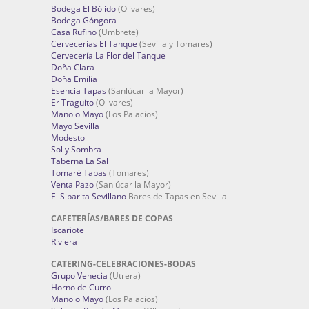
Bodega El Bólido
(Olivares)
Bodega Góngora
Casa Rufino
(Umbrete)
Cervecerías El Tanque
(Sevilla y Tomares)
Cervecería La Flor del Tanque
Doña Clara
Doña Emilia
Esencia Tapas
(Sanlúcar la Mayor)
Er Traguito
(Olivares)
Manolo Mayo
(Los Palacios)
Mayo Sevilla
Modesto
Sol y Sombra
Taberna La Sal
Tomaré Tapas
(Tomares)
Venta Pazo
(Sanlúcar la Mayor)
El Sibarita Sevillano
Bares de Tapas en Sevilla
CAFETERÍAS/BARES DE COPAS
Iscariote
Riviera
CATERING-CELEBRACIONES-BODAS
Grupo Venecia
(Utrera)
Horno de Curro
Manolo Mayo
(Los Palacios)