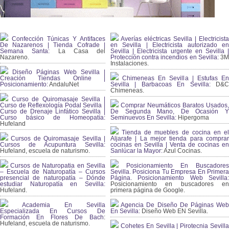
Confección Túnicas Y Antifaces
Averías eléctricas Sevilla | Electricista
De Nazarenos | Tienda Cofrade |
en Sevilla | Electricista autorizado en
Semana Santa:
La Casa del
Sevilla | Electricista urgente en Sevilla |
Nazareno.
Protección contra incendios en Sevilla:
3
Instalaciones.
Diseño Páginas Web Sevilla |
Creación Tiendas Online |
Chimeneas En Sevilla | Estufas En
Posicionamiento:
AndaluNet
Sevilla | Barbacoas En Sevilla:
D&
Chimeneas.
Curso de Quiromasaje Sevilla |
Curso de Reflexología Podal Sevilla |
Comprar Neumáticos Baratos Usados,
Curso de Drenaje Linfático Sevilla |
De Segunda Mano, De Ocasión Y
Curso básico de Homeopatía:
Seminuevos En Sevilla:
Hipergoma
Hufeland
Tienda de muebles de cocina en el
Cursos de Quiromasaje Sevilla |
Aljarafe | La mejor tienda para comprar
Cursos de Acupuntura Sevilla:
cocinas en Sevilla | Venta de cocinas en
Hufeland, escuela de naturismo.
Sanlúcar la Mayor:
Azul Cocinas.
Cursos de Naturopatia en Sevilla
Posicionamiento En Buscadores
– Escuela de Naturopatía – Cursos
Sevilla. Posiciona Tu Empresa En Primera
presencial de naturopatía – Dónde
Página. Posicionamiento Web Sevilla:
estudiar Naturopatía en Sevilla:
Posicionamiento en buscadores en
Hufeland.
primera página de Google.
Academia En Sevilla
Agencia De Diseño De Páginas Web
Especializada En Cursos De
En Sevilla:
Diseño Web EN Sevilla.
Formación En Flores De Bach
:
Hufeland, escuela de naturismo.
Cohetes En Sevilla | Pirotecnia Sevilla