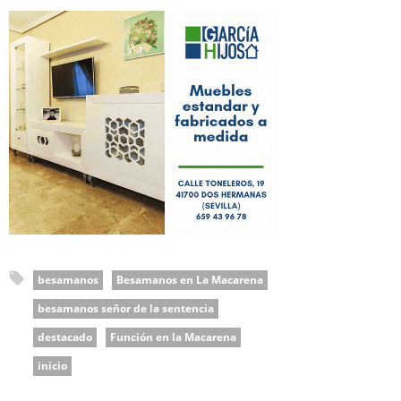
besamanos
Besamanos en La Macarena
besamanos señor de la sentencia
destacado
Función en la Macarena
inicio