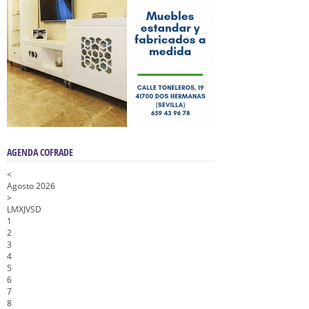
AGENDA COFRADE
<
Agosto 2026
>
L
M
X
J
V
S
D
1
2
3
4
5
6
7
8