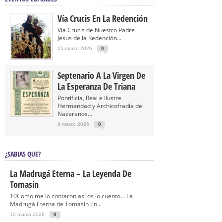
Vía Crucis En La Redención
Vía Crucis de Nuestro Padre
Jesús de la Redención...
15 marzo 2026
0
Septenario A La Virgen De
La Esperanza De Triana
Pontificia, Real e Ilustre
Hermandad y Archicofradía de
Nazarenos...
8 marzo 2026
0
¿SABÍAS QUÉ?
La Madrugá Eterna – La Leyenda De
Tomasín
10Como me lo contaron así os lo cuento… La
Madrugá Eterna de Tomasín En...
10 marzo 2026
0