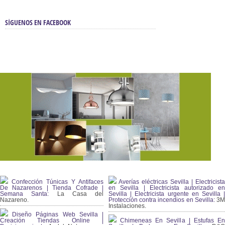
SÍGUENOS EN FACEBOOK
Confección Túnicas Y Antifaces
Averías eléctricas Sevilla | Electricista
De Nazarenos | Tienda Cofrade |
en Sevilla | Electricista autorizado en
Semana Santa:
La Casa del
Sevilla | Electricista urgente en Sevilla |
Nazareno.
Protección contra incendios en Sevilla:
3
Instalaciones.
Diseño Páginas Web Sevilla |
Creación Tiendas Online |
Chimeneas En Sevilla | Estufas En