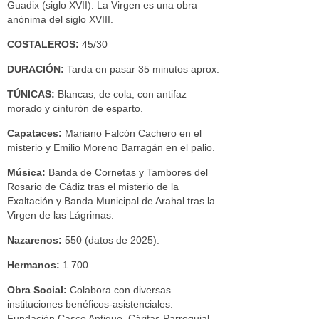
Guadix (siglo XVII). La Virgen es una obra
anónima del siglo XVIII.
COSTALEROS:
45/30
DURACIÓN:
Tarda en pasar 35 minutos aprox.
TÚNICAS:
Blancas, de cola, con antifaz
morado y cinturón de esparto.
Capataces:
Mariano Falcón Cachero en el
misterio y Emilio Moreno Barragán en el palio.
Música:
Banda de Cornetas y Tambores del
Rosario de Cádiz tras el misterio de la
Exaltación y Banda Municipal de Arahal tras la
Virgen de las Lágrimas.
Nazarenos:
550 (datos de 2025).
Hermanos:
1.700.
Obra Social:
Colabora con diversas
instituciones benéficos-asistenciales:
Fundación Casco Antiguo, Cáritas Parroquial,