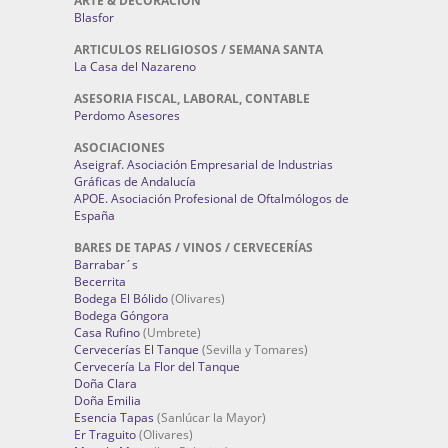
ARTE & DECORACIÓN
Blasfor
ARTICULOS RELIGIOSOS / SEMANA SANTA
La Casa del Nazareno
ASESORIA FISCAL, LABORAL, CONTABLE
Perdomo Asesores
ASOCIACIONES
Aseigraf. Asociación Empresarial de Industrias
Gráficas de Andalucía
APOE. Asociación Profesional de Oftalmólogos de
España
BARES DE TAPAS / VINOS / CERVECERÍAS
Barrabar´s
Becerrita
Bodega El Bólido
(Olivares)
Bodega Góngora
Casa Rufino
(Umbrete)
Cervecerías El Tanque
(Sevilla y Tomares)
Cervecería La Flor del Tanque
Doña Clara
Doña Emilia
Esencia Tapas
(Sanlúcar la Mayor)
Er Traguito
(Olivares)