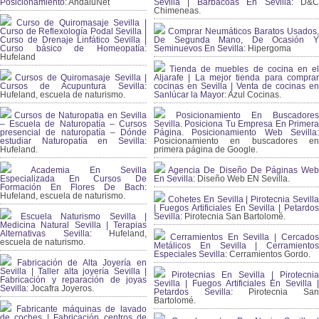
Posicionamiento:
AndaluNet
Sevilla | Barbacoas En Sevilla:
D&
Chimeneas.
Curso de Quiromasaje Sevilla |
Curso de Reflexología Podal Sevilla |
Comprar Neumáticos Baratos Usados,
Curso de Drenaje Linfático Sevilla |
De Segunda Mano, De Ocasión Y
Curso básico de Homeopatía:
Seminuevos En Sevilla:
Hipergoma
Hufeland
Tienda de muebles de cocina en el
Cursos de Quiromasaje Sevilla |
Aljarafe | La mejor tienda para comprar
Cursos de Acupuntura Sevilla:
cocinas en Sevilla | Venta de cocinas en
Hufeland, escuela de naturismo.
Sanlúcar la Mayor:
Azul Cocinas.
Cursos de Naturopatia en Sevilla
Posicionamiento En Buscadores
– Escuela de Naturopatía – Cursos
Sevilla. Posiciona Tu Empresa En Primera
presencial de naturopatía – Dónde
Página. Posicionamiento Web Sevilla:
estudiar Naturopatía en Sevilla:
Posicionamiento en buscadores en
Hufeland.
primera página de Google.
Academia En Sevilla
Agencia De Diseño De Páginas Web
Especializada En Cursos De
En Sevilla:
Diseño Web EN Sevilla.
Formación En Flores De Bach
:
Hufeland, escuela de naturismo.
Cohetes En Sevilla | Pirotecnia Sevilla
| Fuegos Artificiales En Sevilla | Petardos
Escuela Naturismo Sevilla |
Sevilla:
Pirotecnia San Bartolomé.
Medicina Natural Sevilla | Terapias
Alternativas Sevilla
: Hufeland,
Cerramientos En Sevilla | Cercados
escuela de naturismo.
Metálicos En Sevilla | Cerramientos
Especiales Sevilla:
Cerramientos Gordo.
Fabricación de Alta Joyería en
Sevilla | Taller alta joyería Sevilla |
Pirotecnias En Sevilla | Pirotecnia
Fabricación y reparación de joyas
Sevilla | Fuegos Artificiales En Sevilla |
Sevilla:
Jocafra Joyeros.
Petardos Sevilla:
Pirotecnia San
Bartolomé.
Fabricante máquinas de lavado
de coches | Fabricación centros de