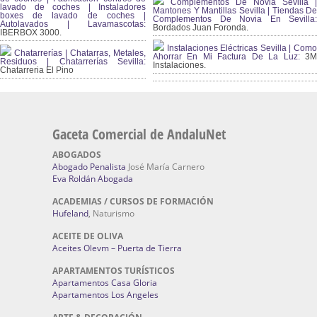
Complementos De Novia Sevilla |
lavado de coches | Instaladores
Mantones Y Mantillas Sevilla | Tiendas De
boxes de lavado de coches |
Complementos De Novia En Sevilla:
Autolavados | Lavamascotas:
Bordados Juan Foronda.
IBERBOX 3000.
Instalaciones Eléctricas Sevilla | Como
Chatarrerías | Chatarras, Metales,
Ahorrar En Mi Factura De La Luz:
3
Residuos | Chatarrerías Sevilla:
Instalaciones.
Chatarreria El Pino
Gaceta Comercial de AndaluNet
ABOGADOS
Abogado Penalista
José María Carnero
Eva Roldán Abogada
ACADEMIAS / CURSOS DE FORMACIÓN
Hufeland
, Naturismo
ACEITE DE OLIVA
Aceites Olevm – Puerta de Tierra
APARTAMENTOS TURÍSTICOS
Apartamentos Casa Gloria
Apartamentos Los Angeles