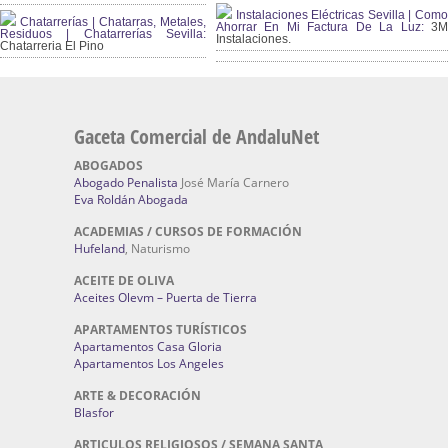
Instalaciones Eléctricas Sevilla | Como
Chatarrerías | Chatarras, Metales,
Ahorrar En Mi Factura De La Luz:
3
Residuos | Chatarrerías Sevilla:
Instalaciones.
Chatarreria El Pino
Gaceta Comercial de AndaluNet
ABOGADOS
Abogado Penalista
José María Carnero
Eva Roldán Abogada
ACADEMIAS / CURSOS DE FORMACIÓN
Hufeland
, Naturismo
ACEITE DE OLIVA
Aceites Olevm – Puerta de Tierra
APARTAMENTOS TURÍSTICOS
Apartamentos Casa Gloria
Apartamentos Los Angeles
ARTE & DECORACIÓN
Blasfor
ARTICULOS RELIGIOSOS / SEMANA SANTA