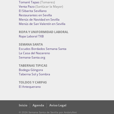
Tomaré Tapas
(Tomares)
Venta Pazo
(Sanlúcar la Mayor)
El Sibarita Sevillano
Restaurantes en Sevilla
Menús de Navidad en Sevilla
Menús de San Valentín en Sevilla
ROPA Y UNIFORMIDAD LABORAL
Ropa Laboral TXB
SEMANA SANTA
Escudos Bordados Semana Santa
La Casa del Nazareno
Semana-Santa.org
TABERNAS TIPICAS
Bodega Góngora
Taberna Sol y Sombra
TOLDOS Y CARPAS
El Antequerano
Inicio
Agenda
Aviso Legal
© 2026 Semana Santa de Sevilla por AndaluNet