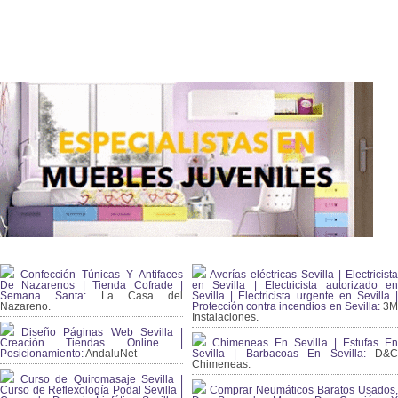
Confección Túnicas Y Antifaces
Averías eléctricas Sevilla | Electricista
De Nazarenos | Tienda Cofrade |
en Sevilla | Electricista autorizado en
Semana Santa:
La Casa del
Sevilla | Electricista urgente en Sevilla |
Nazareno.
Protección contra incendios en Sevilla:
3
Instalaciones.
Diseño Páginas Web Sevilla |
Creación Tiendas Online |
Chimeneas En Sevilla | Estufas En
Posicionamiento:
AndaluNet
Sevilla | Barbacoas En Sevilla:
D&
Chimeneas.
Curso de Quiromasaje Sevilla |
Curso de Reflexología Podal Sevilla |
Comprar Neumáticos Baratos Usados,