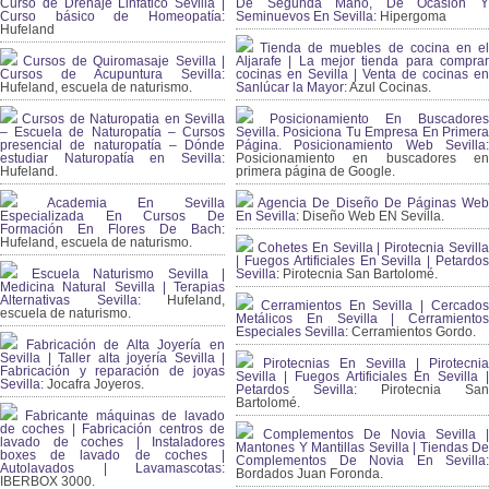
Curso de Drenaje Linfático Sevilla |
De Segunda Mano, De Ocasión Y
Curso básico de Homeopatía:
Seminuevos En Sevilla:
Hipergoma
Hufeland
Tienda de muebles de cocina en el
Cursos de Quiromasaje Sevilla |
Aljarafe | La mejor tienda para comprar
Cursos de Acupuntura Sevilla:
cocinas en Sevilla | Venta de cocinas en
Hufeland, escuela de naturismo.
Sanlúcar la Mayor:
Azul Cocinas.
Cursos de Naturopatia en Sevilla
Posicionamiento En Buscadores
– Escuela de Naturopatía – Cursos
Sevilla. Posiciona Tu Empresa En Primera
presencial de naturopatía – Dónde
Página. Posicionamiento Web Sevilla:
estudiar Naturopatía en Sevilla:
Posicionamiento en buscadores en
Hufeland.
primera página de Google.
Academia En Sevilla
Agencia De Diseño De Páginas Web
Especializada En Cursos De
En Sevilla:
Diseño Web EN Sevilla.
Formación En Flores De Bach
:
Hufeland, escuela de naturismo.
Cohetes En Sevilla | Pirotecnia Sevilla
| Fuegos Artificiales En Sevilla | Petardos
Escuela Naturismo Sevilla |
Sevilla:
Pirotecnia San Bartolomé.
Medicina Natural Sevilla | Terapias
Alternativas Sevilla
: Hufeland,
Cerramientos En Sevilla | Cercados
escuela de naturismo.
Metálicos En Sevilla | Cerramientos
Especiales Sevilla:
Cerramientos Gordo.
Fabricación de Alta Joyería en
Sevilla | Taller alta joyería Sevilla |
Pirotecnias En Sevilla | Pirotecnia
Fabricación y reparación de joyas
Sevilla | Fuegos Artificiales En Sevilla |
Sevilla:
Jocafra Joyeros.
Petardos Sevilla:
Pirotecnia San
Bartolomé.
Fabricante máquinas de lavado
de coches | Fabricación centros de
Complementos De Novia Sevilla |
lavado de coches | Instaladores
Mantones Y Mantillas Sevilla | Tiendas De
boxes de lavado de coches |
Complementos De Novia En Sevilla:
Autolavados | Lavamascotas:
Bordados Juan Foronda.
IBERBOX 3000.