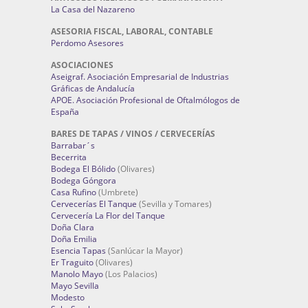
La Casa del Nazareno
ASESORIA FISCAL, LABORAL, CONTABLE
Perdomo Asesores
ASOCIACIONES
Aseigraf. Asociación Empresarial de Industrias
Gráficas de Andalucía
APOE. Asociación Profesional de Oftalmólogos de
España
BARES DE TAPAS / VINOS / CERVECERÍAS
Barrabar´s
Becerrita
Bodega El Bólido
(Olivares)
Bodega Góngora
Casa Rufino
(Umbrete)
Cervecerías El Tanque
(Sevilla y Tomares)
Cervecería La Flor del Tanque
Doña Clara
Doña Emilia
Esencia Tapas
(Sanlúcar la Mayor)
Er Traguito
(Olivares)
Manolo Mayo
(Los Palacios)
Mayo Sevilla
Modesto