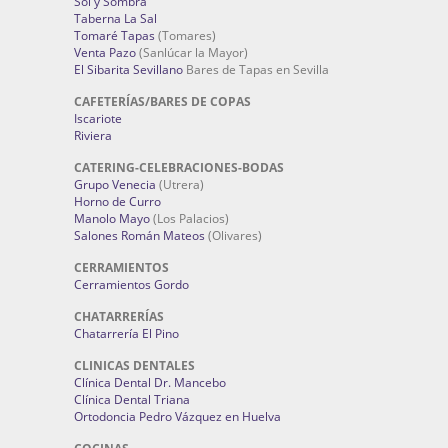
Sol y Sombra
Taberna La Sal
Tomaré Tapas
(Tomares)
Venta Pazo
(Sanlúcar la Mayor)
El Sibarita Sevillano
Bares de Tapas en Sevilla
CAFETERÍAS/BARES DE COPAS
Iscariote
Riviera
CATERING-CELEBRACIONES-BODAS
Grupo Venecia
(Utrera)
Horno de Curro
Manolo Mayo
(Los Palacios)
Salones Román Mateos
(Olivares)
CERRAMIENTOS
Cerramientos Gordo
CHATARRERÍAS
Chatarrería El Pino
CLINICAS DENTALES
Clínica Dental Dr. Mancebo
Clínica Dental Triana
Ortodoncia Pedro Vázquez en Huelva