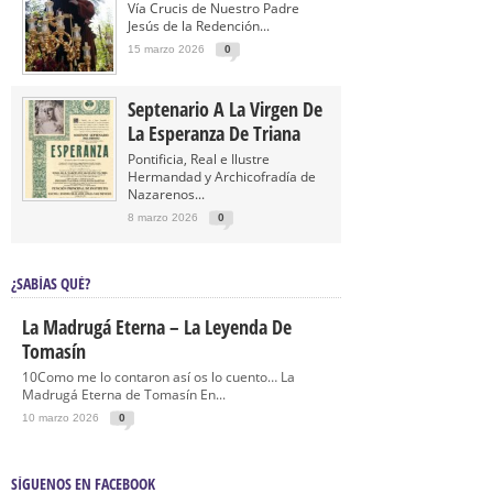
Vía Crucis de Nuestro Padre
Jesús de la Redención...
15 marzo 2026
0
Septenario A La Virgen De
La Esperanza De Triana
Pontificia, Real e Ilustre
Hermandad y Archicofradía de
Nazarenos...
8 marzo 2026
0
¿SABÍAS QUÉ?
La Madrugá Eterna – La Leyenda De
Tomasín
10Como me lo contaron así os lo cuento… La
Madrugá Eterna de Tomasín En...
10 marzo 2026
0
SÍGUENOS EN FACEBOOK