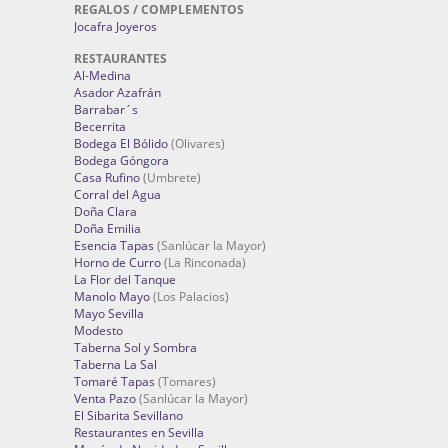
REGALOS / COMPLEMENTOS
Jocafra Joyeros
RESTAURANTES
Al-Medina
Asador Azafrán
Barrabar´s
Becerrita
Bodega El Bólido
(Olivares)
Bodega Góngora
Casa Rufino
(Umbrete)
Corral del Agua
Doña Clara
Doña Emilia
Esencia Tapas
(Sanlúcar la Mayor)
Horno de Curro
(La Rinconada)
La Flor del Tanque
Manolo Mayo
(Los Palacios)
Mayo Sevilla
Modesto
Taberna Sol y Sombra
Taberna La Sal
Tomaré Tapas
(Tomares)
Venta Pazo
(Sanlúcar la Mayor)
El Sibarita Sevillano
Restaurantes en Sevilla