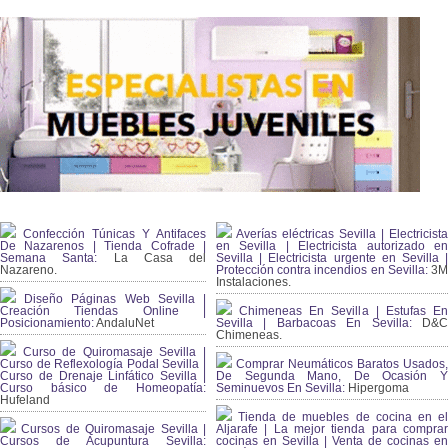
Confección Túnicas Y Antifaces
Averías eléctricas Sevilla | Electricista
De Nazarenos | Tienda Cofrade |
en Sevilla | Electricista autorizado en
Semana Santa:
La Casa del
Sevilla | Electricista urgente en Sevilla |
Nazareno.
Protección contra incendios en Sevilla:
3
Instalaciones.
Diseño Páginas Web Sevilla |
Creación Tiendas Online |
Chimeneas En Sevilla | Estufas En
Posicionamiento:
AndaluNet
Sevilla | Barbacoas En Sevilla:
D&
Chimeneas.
Curso de Quiromasaje Sevilla |
Curso de Reflexología Podal Sevilla |
Comprar Neumáticos Baratos Usados,
Curso de Drenaje Linfático Sevilla |
De Segunda Mano, De Ocasión Y
Curso básico de Homeopatía:
Seminuevos En Sevilla:
Hipergoma
Hufeland
Tienda de muebles de cocina en el
Cursos de Quiromasaje Sevilla |
Aljarafe | La mejor tienda para comprar
Cursos de Acupuntura Sevilla:
cocinas en Sevilla | Venta de cocinas en