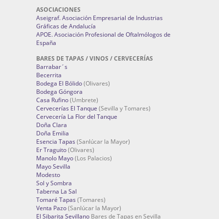
ASOCIACIONES
Aseigraf. Asociación Empresarial de Industrias
Gráficas de Andalucía
APOE. Asociación Profesional de Oftalmólogos de
España
BARES DE TAPAS / VINOS / CERVECERÍAS
Barrabar´s
Becerrita
Bodega El Bólido
(Olivares)
Bodega Góngora
Casa Rufino
(Umbrete)
Cervecerías El Tanque
(Sevilla y Tomares)
Cervecería La Flor del Tanque
Doña Clara
Doña Emilia
Esencia Tapas
(Sanlúcar la Mayor)
Er Traguito
(Olivares)
Manolo Mayo
(Los Palacios)
Mayo Sevilla
Modesto
Sol y Sombra
Taberna La Sal
Tomaré Tapas
(Tomares)
Venta Pazo
(Sanlúcar la Mayor)
El Sibarita Sevillano
Bares de Tapas en Sevilla