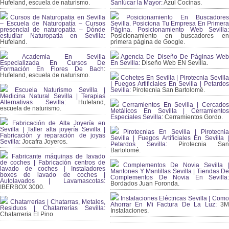
Hufeland, escuela de naturismo.
Sanlúcar la Mayor:
Azul Cocinas.
Cursos de Naturopatia en Sevilla
Posicionamiento En Buscadores
– Escuela de Naturopatía – Cursos
Sevilla. Posiciona Tu Empresa En Primera
presencial de naturopatía – Dónde
Página. Posicionamiento Web Sevilla:
estudiar Naturopatía en Sevilla:
Posicionamiento en buscadores en
Hufeland.
primera página de Google.
Academia En Sevilla
Agencia De Diseño De Páginas Web
Especializada En Cursos De
En Sevilla:
Diseño Web EN Sevilla.
Formación En Flores De Bach
:
Hufeland, escuela de naturismo.
Cohetes En Sevilla | Pirotecnia Sevilla
| Fuegos Artificiales En Sevilla | Petardos
Escuela Naturismo Sevilla |
Sevilla:
Pirotecnia San Bartolomé.
Medicina Natural Sevilla | Terapias
Alternativas Sevilla
: Hufeland,
Cerramientos En Sevilla | Cercados
escuela de naturismo.
Metálicos En Sevilla | Cerramientos
Especiales Sevilla:
Cerramientos Gordo.
Fabricación de Alta Joyería en
Sevilla | Taller alta joyería Sevilla |
Pirotecnias En Sevilla | Pirotecnia
Fabricación y reparación de joyas
Sevilla | Fuegos Artificiales En Sevilla |
Sevilla:
Jocafra Joyeros.
Petardos Sevilla:
Pirotecnia San
Bartolomé.
Fabricante máquinas de lavado
de coches | Fabricación centros de
Complementos De Novia Sevilla |
lavado de coches | Instaladores
Mantones Y Mantillas Sevilla | Tiendas De
boxes de lavado de coches |
Complementos De Novia En Sevilla:
Autolavados | Lavamascotas:
Bordados Juan Foronda.
IBERBOX 3000.
Instalaciones Eléctricas Sevilla | Como
Chatarrerías | Chatarras, Metales,
Ahorrar En Mi Factura De La Luz:
3
Residuos | Chatarrerías Sevilla:
Instalaciones.
Chatarreria El Pino