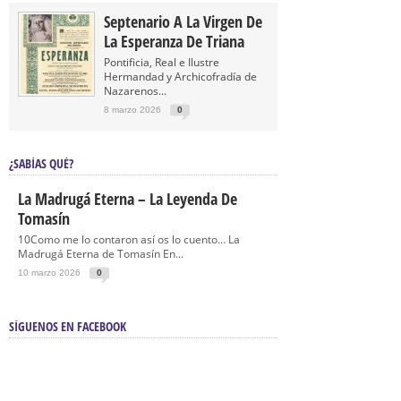
Septenario A La Virgen De
La Esperanza De Triana
Pontificia, Real e Ilustre
Hermandad y Archicofradía de
Nazarenos...
8 marzo 2026
0
¿SABÍAS QUÉ?
La Madrugá Eterna – La Leyenda De
Tomasín
10Como me lo contaron así os lo cuento… La
Madrugá Eterna de Tomasín En...
10 marzo 2026
0
SÍGUENOS EN FACEBOOK